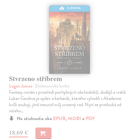
E-KNIHA
Stvrzeno stříbrem
Logan James
| Elektronická kniha
Fantasy román z prostředí pochybných obchodníků, zlodějů a vrahů
Lukan Gardova je opilec a karbaník, kterého vyhodili z Akademie
kvůli souboji, jímž zneuctil svůj urozený rod. Nyní se protlouká od
ničeho…
Na stiahnutie ako
EPUB
,
MOBI
a
PDF
18,69 €