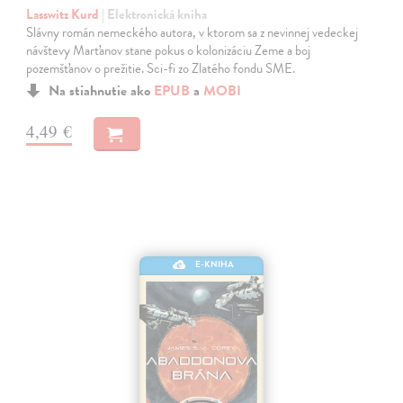
Lasswitz Kurd
| Elektronická kniha
Slávny román nemeckého autora, v ktorom sa z nevinnej vedeckej
návštevy Marťanov stane pokus o kolonizáciu Zeme a boj
pozemšťanov o prežitie. Sci-fi zo Zlatého fondu SME.
Na stiahnutie ako
EPUB
a
MOBI
4,49 €
E-KNIHA