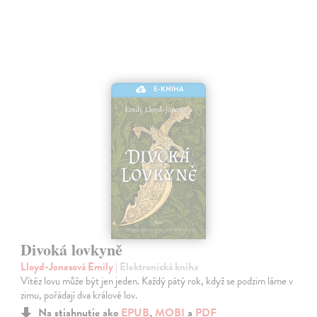
E-KNIHA
Divoká lovkyně
Lloyd-Jonesová Emily
| Elektronická kniha
Vítěz lovu může být jen jeden. Každý pátý rok, když se podzim láme v
zimu, pořádají dva králové lov.
Na stiahnutie ako
EPUB
,
MOBI
a
PDF