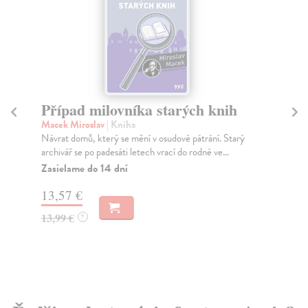
Případ milovníka starých knih
F
Macek Miroslav
| Kniha
Šul
Návrat domů, který se mění v osudové pátrání. Starý
Nap
archivář se po padesáti letech vrací do rodné ve...
se 
Zasielame do 14 dní
Za
13,57 €
15
13,99 €
15
?