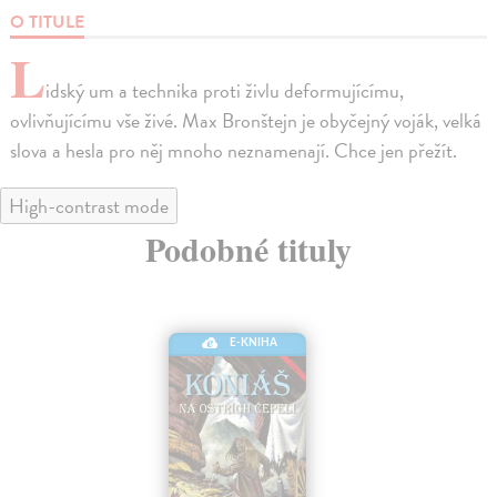
O TITULE
L
idský um a technika proti živlu deformujícímu,
ovlivňujícímu vše živé. Max Bronštejn je obyčejný voják, velká
slova a hesla pro něj mnoho neznamenají. Chce jen přežít.
High-contrast mode
Podobné tituly
E-KNIHA