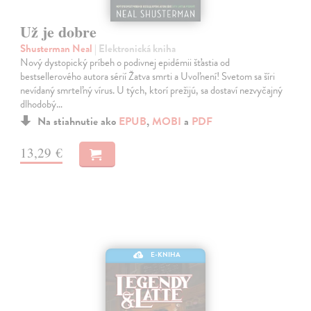
Už je dobre
Shusterman Neal
| Elektronická kniha
Nový dystopický príbeh o podivnej epidémii šťastia od
bestsellerového autora sérií Žatva smrti a Uvoľnení! Svetom sa šíri
nevídaný smrteľný vírus. U tých, ktorí prežijú, sa dostaví nezvyčajný
dlhodobý…
Na stiahnutie ako
EPUB
,
MOBI
a
PDF
13,29 €
E-KNIHA