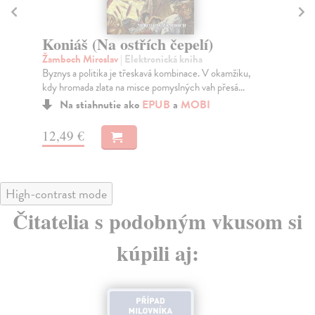
Koniáš (Na ostřích čepelí)
K
Žamboch Miroslav
| Elektronická kniha
Ža
Byznys a politika je třeskavá kombinace. V okamžiku,
Hrd
kdy hromada zlata na misce pomyslných vah přesá...
čep
Na stiahnutie ako
EPUB
a
MOBI
12,49 €
12
High-contrast mode
Čitatelia s podobným vkusom si
kúpili aj: