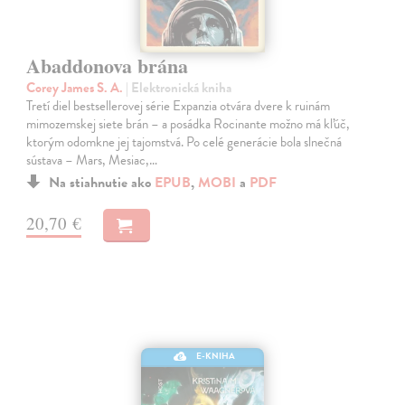
Abaddonova brána
Corey James S. A.
| Elektronická kniha
Tretí diel bestsellerovej série Expanzia otvára dvere k ruinám
mimozemskej siete brán – a posádka Rocinante možno má kľúč,
ktorým odomkne jej tajomstvá. Po celé generácie bola slnečná
sústava – Mars, Mesiac,…
Na stiahnutie ako
EPUB
,
MOBI
a
PDF
20,70 €
E-KNIHA