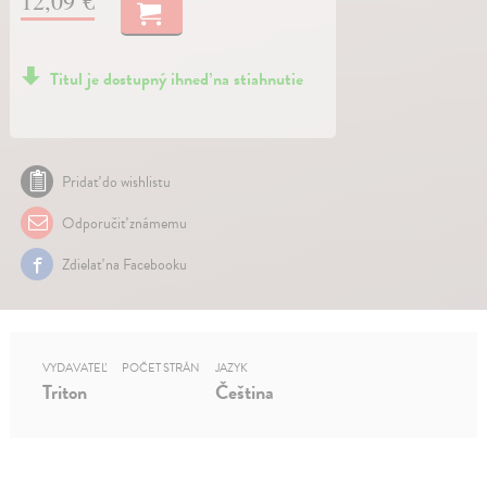
12,09 €
Titul je dostupný ihneď na stiahnutie
Pridať do wishlistu
Odporučiť známemu
Zdielať na Facebooku
VYDAVATEĽ
POČET STRÁN
JAZYK
Triton
Čeština