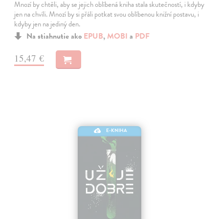
Mnozí by chtěli, aby se jejich oblíbená kniha stala skutečností, i kdyby
jen na chvíli. Mnozí by si přáli potkat svou oblíbenou knižní postavu, i
kdyby jen na jediný den.
Na stiahnutie ako
EPUB
,
MOBI
a
PDF
15,47 €
E-KNIHA