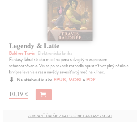
Legendy & Latte
Baldree Travis
| Elektronická kniha
Fantasy ľahučké ako mliečna pena s dvojitým espressom
sebaspoznávania. Viv sa po rokoch rozhodla opustiť život plný násilia a
krviprelievania a raz a navždy zavesiť svoj meč na klinec.
Na stiahnutie ako
EPUB
,
MOBI
a
PDF
10,19 €
ZOBRAZIŤ ĎALŠIE Z KATEGÓRIE FANTASY / SCI-FI