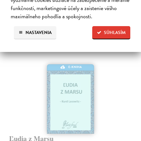
Na stiahnutie ako
EPUB
,
MOBI
a
PDF
funkčnosti, marketingové účely a zaistenie vášho
maximálneho pohodlia a spokojnosti.
9,79 €
NASTAVENIA
SÚHLASÍM
E-KNIHA
Ľudia z Marsu