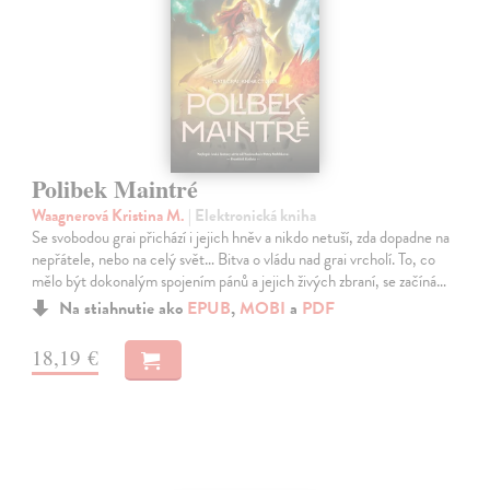
Polibek Maintré
Waagnerová Kristina M.
| Elektronická kniha
Se svobodou grai přichází i jejich hněv a nikdo netuší, zda dopadne na
nepřátele, nebo na celý svět… Bitva o vládu nad grai vrcholí. To, co
mělo být dokonalým spojením pánů a jejich živých zbraní, se začíná…
Na stiahnutie ako
EPUB
,
MOBI
a
PDF
18,19 €