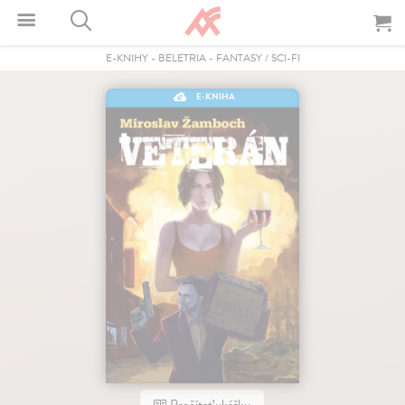
E-KNIHY
-
BELETRIA
-
FANTASY / SCI-FI
E-KNIHA
Prečítať ukážku