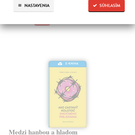
Na stiahnutie ako
EPUB
a
MOBI
NASTAVENIA
SÚHLASÍM
13,95 €
E-KNIHA
Medzi hanbou a hladom