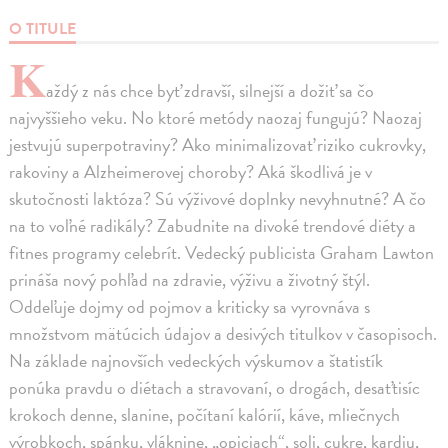
O TITULE
K
aždý z nás chce byť zdravší, silnejší a dožiť sa čo
najvyššieho veku. No ktoré metódy naozaj fungujú? Naozaj
jestvujú superpotraviny? Ako minimalizovať riziko cukrovky,
rakoviny a Alzheimerovej choroby? Aká škodlivá je v
skutočnosti laktóza? Sú výživové doplnky nevyhnutné? A čo
na to voľné radikály? Zabudnite na divoké trendové diéty a
fitnes programy celebrít. Vedecký publicista Graham Lawton
prináša nový pohľad na zdravie, výživu a životný štýl.
Oddeľuje dojmy od pojmov a kriticky sa vyrovnáva s
množstvom mätúcich údajov a desivých titulkov v časopisoch.
Na základe najnovších vedeckých výskumov a štatistík
ponúka pravdu o diétach a stravovaní, o drogách, desaťtisíc
krokoch denne, slanine, počítaní kalórií, káve, mliečnych
výrobkoch, spánku, vláknine, „opiciach“, soli, cukre, kardiu,