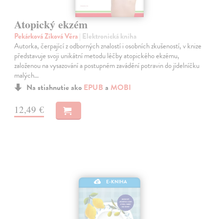
Atopický ekzém
Pekárková Zíková Věra
| Elektronická kniha
Autorka, čerpající z odborných znalostí i osobních zkušeností, v knize
představuje svoji unikátní metodu léčby atopického ekzému,
založenou na vysazování a postupném zavádění potravin do jídelníčku
malých…
Na stiahnutie ako
EPUB
a
MOBI
12,49 €
E-KNIHA