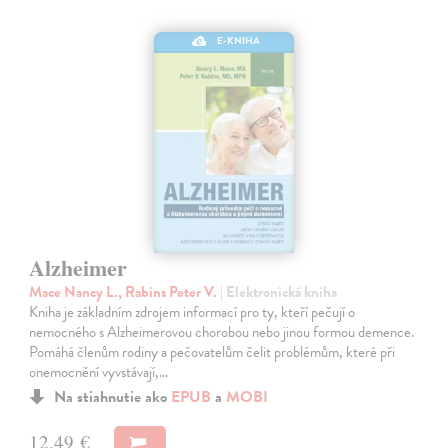
E-KNIHA
Alzheimer
Mace Nancy L., Rabins Peter V.
| Elektronická kniha
Kniha je základním zdrojem informací pro ty, kteří pečují o
nemocného s Alzheimerovou chorobou nebo jinou formou demence.
Pomáhá členům rodiny a pečovatelům čelit problémům, které při
onemocnění vyvstávají,…
Na stiahnutie ako
EPUB
a
MOBI
12,49 €