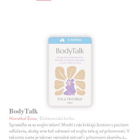
E-KNIHA
BodyTalk
Hornthal Erica
| Elektronická kniha
Spriateľte sa so svojím telom! Mnohí z nás kráčajú životom s pocitom
odlúčenia, akoby sme boli odrezaní od svojho tela aj od prítomnosti. V
takomto svete je takmer nemožné zotrvať v prítomnom okamihu a…