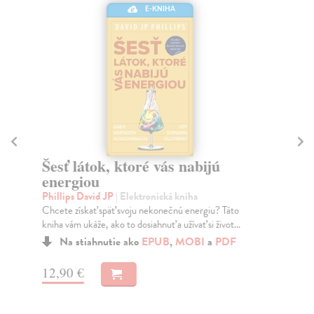
E-KNIHA
Šesť látok, ktoré vás nabijú
M
energiou
Ara
Spo
Phillips David JP
| Elektronická kniha
do 
Chcete získať späť svoju nekonečnú energiu? Táto
kniha vám ukáže, ako to dosiahnuť a užívať si život...
Na stiahnutie ako
EPUB
,
MOBI
a
PDF
11
12,90 €