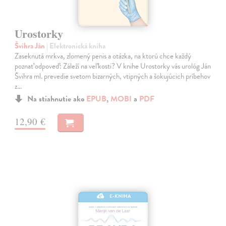
Urostorky
Švihra Ján
| Elektronická kniha
Zaseknutá mrkva, zlomený penis a otázka, na ktorú chce každý
poznať odpoveď: Záleží na veľkosti? V knihe Urostorky vás urológ Ján
Švihra ml. prevedie svetom bizarných, vtipných a šokujúcich príbehov
z…
Na stiahnutie ako
EPUB
,
MOBI
a
PDF
12,90 €
E-KNIHA