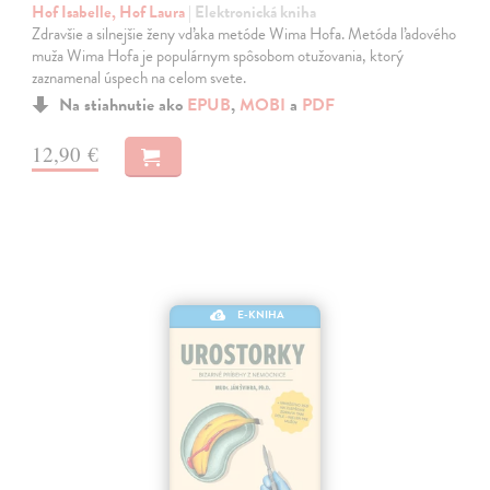
Hof Isabelle, Hof Laura
| Elektronická kniha
Zdravšie a silnejšie ženy vďaka metóde Wima Hofa. Metóda ľadového
muža Wima Hofa je populárnym spôsobom otužovania, ktorý
zaznamenal úspech na celom svete.
Na stiahnutie ako
EPUB
,
MOBI
a
PDF
12,90 €
E-KNIHA