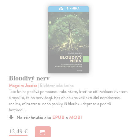
E-KNIHA
Bloudivý nerv
Maguire Jessica
| Elektronická kniha
Tato kniha podává pomocnou ruku všem, kteří se cítí zahlceni životem
a myslí si, že ho nezvládají. Bez ohledu na vaši aktuální neradostnou
realitu, míru stresu nebo paniky či hloubku deprese a pocitů
bezmoci…
Na stiahnutie ako
EPUB
a
MOBI
12,49 €