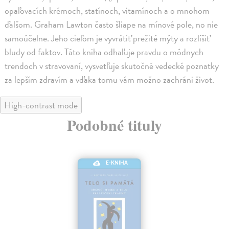
opaľovacích krémoch, statínoch, vitamínoch a o mnohom
ďalšom. Graham Lawton často šliape na mínové pole, no nie
samoúčelne. Jeho cieľom je vyvrátiť prežité mýty a rozlíšiť
bludy od faktov. Táto kniha odhaľuje pravdu o módnych
trendoch v stravovaní, vysvetľuje skutočné vedecké poznatky
za lepším zdravím a vďaka tomu vám možno zachráni život.
High-contrast mode
Podobné tituly
E-KNIHA