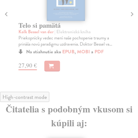
Telo si pamätá
Po
Kolk Bessel van der
| Elektronická kniha
Če
Priekopnícky vedec mení naše pochopenie traumy a
Exi
prináša novú paradigmu uzdravenia. Doktor Bessel va...
dos
Na stiahnutie ako
EPUB
,
MOBI
a
PDF
27,90 €
13
High-contrast mode
Čitatelia s podobným vkusom si
kúpili aj: