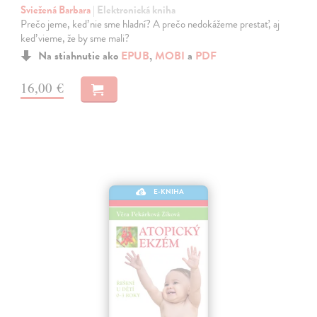
Sviežená Barbara
| Elektronická kniha
Prečo jeme, keď nie sme hladní? A prečo nedokážeme prestať, aj
keď vieme, že by sme mali?
Na stiahnutie ako
EPUB
,
MOBI
a
PDF
16,00 €
E-KNIHA