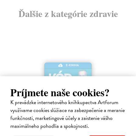
Ďalšie z kategórie zdravie
E-KNIHA
Príjmete naše cookies?
K prevádzke internetového kníhkupectva Artforum
využívame cookies slúžiace na zabezpečenie a meranie
funkčnosti, marketingové účely a zaistenie vášho
Kód zad
maximálneho pohodlia a spokojnosti.
Novotný Michal
| Elektronická kniha
Co dělat, když vás bolí záda? Cvičit?