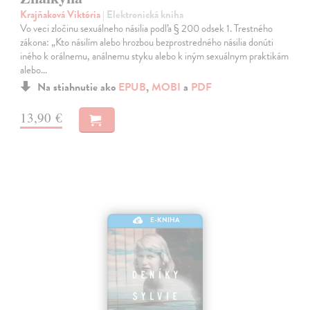
Krajňaková Viktória
| Elektronická kniha
Vo veci zločinu sexuálneho násilia podľa § 200 odsek 1. Trestného
zákona: „Kto násilím alebo hrozbou bezprostredného násilia donúti
iného k orálnemu, análnemu styku alebo k iným sexuálnym praktikám
alebo…
Na stiahnutie ako
EPUB
,
MOBI
a
PDF
13,90 €
E-KNIHA