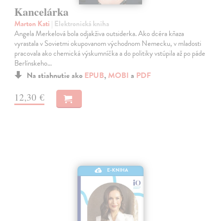
Kancelárka
Marton Kati
| Elektronická kniha
Angela Merkelová bola odjakživa outsiderka. Ako dcéra kňaza
vyrastala v Sovietmi okupovanom východnom Nemecku, v mladosti
pracovala ako chemická výskumníčka a do politiky vstúpila až po páde
Berlínskeho…
Na stiahnutie ako
EPUB
,
MOBI
a
PDF
12,30 €
E-KNIHA