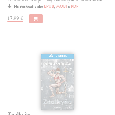
Každé detstvo má svoje príbehy. Nie všetky sú bezpečné a láskavé.
Na stiahnutie ako
EPUB
,
MOBI
a
PDF
17,99 €
E-KNIHA
Znalkyňa