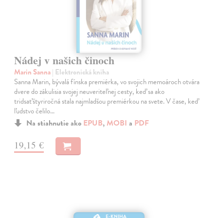
Nádej v našich činoch
Marin Sanna
| Elektronická kniha
Sanna Marin, bývalá fínska premiérka, vo svojich memoároch otvára
dvere do zákulisia svojej neuveriteľnej cesty, keď sa ako
tridsaťštyriročná stala najmladšou premiérkou na svete. V čase, keď
ľudstvo čelilo…
Na stiahnutie ako
EPUB
,
MOBI
a
PDF
19,15 €
E-KNIHA