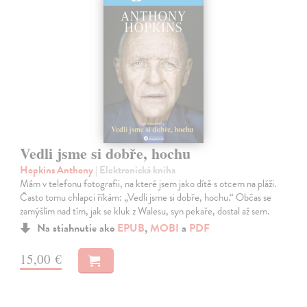
Vedli jsme si dobře, hochu
Hopkins Anthony
| Elektronická kniha
Mám v telefonu fotografii, na které jsem jako dítě s otcem na pláži.
Často tomu chlapci říkám: „Vedli jsme si dobře, hochu.“ Občas se
zamýšlím nad tím, jak se kluk z Walesu, syn pekaře, dostal až sem.
Na stiahnutie ako
EPUB
,
MOBI
a
PDF
15,00 €