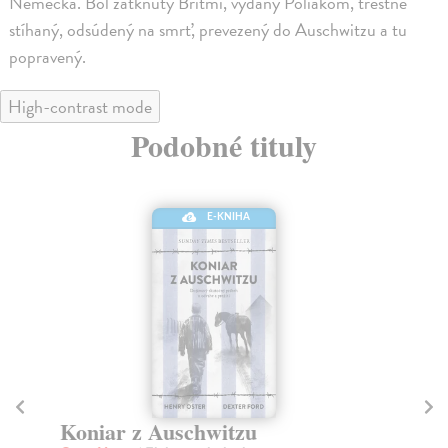
Nemecka. Bol zatknutý Britmi, vydaný Poliakom, trestne
stíhaný, odsúdený na smrť, prevezený do Auschwitzu a tu
popravený.
High-contrast mode
Podobné tituly
E-KNIHA
Sabotér z Auschwitzu
M