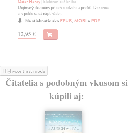
p
Rushton Colin
| Elektronická kniha
Pútavý príbeh opisuje osudy britského vojaka Arthura
Bl
Dodda počas druhej svetovej vojny. Zajali ho v ...
Nád
táb
Na stiahnutie ako
EPUB
,
MOBI
a
PDF
10,49 €
12
High-contrast mode
Čitatelia s podobným vkusom si
kúpili aj:
na sklade