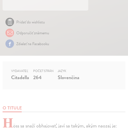
Pridať do wishlistu
Odporučiť známemu
Zdielať na Facebooku
VYDAVATEĽ
POČET STRÁN
JAZYK
Citadella
264
Slovenčina
O TITULE
H
öss sa snaží obhajovať, javí sa takým, akým naozaj je: