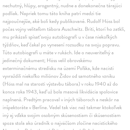
nechutný, hlúpy, arogantný, nudne a donekonečna tárajúci
podliak. Napriek tomu táto kniha patrí medzi tie
najpoučnejšie, aké boli kedy publikované. Rudolf Höss bol
počas vojny veliteľom tábora Auschwitz. Briti, ktorí ho zatkli,
mu prikázali spísať svoju autobiografi u v čase niekoľkých
týždňov, keď čakal po vynesení rozsudku na svoju popravu.
Túto autobiografi u máte v rukách. Ide o neuveriteľný a
jedinečný dokument; Höss velil obrovskému
exterminačnému stredisku na území Poľska, kde nacisti
vyvraždili niekoľko miliónov Židov od samotného vzniku
(Höss mal na starosti výstavbu tábora) v roku 1940 až do
konca roka 1943, keď už bola masová likvidácia spolovice
naplnená. Predtým pracoval v iných táboroch a neskôr na
inšpektoráte v Berlíne. Vedel tak viac než takmer ktokoľvek
iný aj vďaka svojim osobným skúsenostiam či skúsenostiam
spoza stola ako úradník o najväčšom zločine nacistického