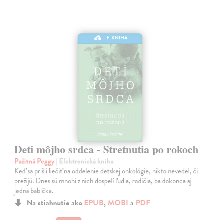
E-KNIHA
Deti môjho srdca - Stretnutia po rokoch
Pažitná Peggy
| Elektronická kniha
Keď sa prišli liečiť na oddelenie detskej onkológie, nikto nevedel, či
prežijú. Dnes sú mnohí z nich dospelí ľudia, rodičia, ba dokonca aj
jedna babička.
Na stiahnutie ako
EPUB
,
MOBI
a
PDF