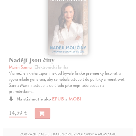
Nadějí jsou činy
Marin Sanna
| Elektronická kniha
Víc než jen kniha vzpomínek od bývalé finské premiérky Inspirativní
výzva mladé generaci, aby se nebála vstoupit do politiky a měnit svět
Sanna Marin nastoupila do úřadu jako nejmladší osoba na
premiérském…
Na stiahnutie ako
EPUB
a
MOBI
14,59 €
ZOBRAZIŤ ĎALŠIE Z KATEGÓRIE ŽIVOTOPISY A MEMOÁRE