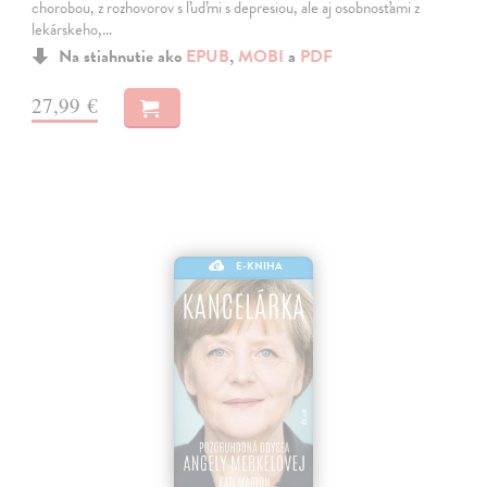
chorobou, z rozhovorov s ľuďmi s depresiou, ale aj osobnosťami z
lekárskeho,…
Na stiahnutie ako
EPUB
,
MOBI
a
PDF
27,99 €
E-KNIHA