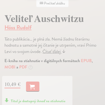
Prečítať ukážku
Veliteľ Auschwitzu
Höss Rudolf
Táto publikácia... je plná zla. Nemá žiadnu literárnu
hodnotu a samotné jej čítanie je utrpením, vraví Primo
Levi vo svojom úvode.
Čítať ďalej
↓
E-kniha na stiahnutie v digitálnych formátoch
EPUB
,
MOBI
a
PDF
?
10,49 €
Titul je dostupný ihneď na stiahnutie