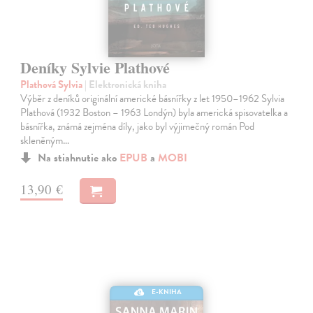
Deníky Sylvie Plathové
Plathová Sylvia
| Elektronická kniha
Výběr z deníků originální americké básnířky z let 1950–1962 Sylvia
Plathová (1932 Boston – 1963 Londýn) byla americká spisovatelka a
básnířka, známá zejména díly, jako byl výjimečný román Pod
skleněným…
Na stiahnutie ako
EPUB
a
MOBI
13,90 €
E-KNIHA