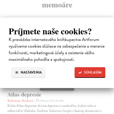
memoáre
Príjmete naše cookies?
E-KNIHA
K prevádzke internetového kníhkupectva Artforum
využívame cookies slúžiace na zabezpečenie a meranie
funkčnosti, marketingové účely a zaistenie vášho
maximálneho pohodlia a spokojnosti.
NASTAVENIA
SÚHLASÍM
Atlas depresie
Solomon Andrew
| Elektronická kniha
Kniha Atlas depresie skúma depresiu z osobného, kultúrneho a
odborného hľadiska. Andrew Solomon čerpá z vlastnej skúsenosti s