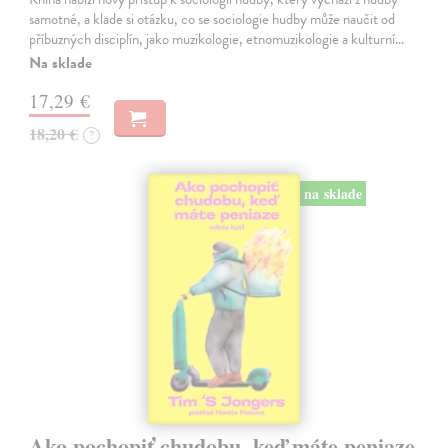
samotné, a klade si otázku, co se sociologie hudby může naučit od
příbuzných disciplín, jako muzikologie, etnomuzikologie a kulturní…
Na sklade
17,29 €
18,20 €
?
na sklade
Ako pochopiť chudobu, keď máte peniaze