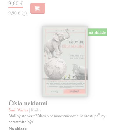
9,60 €
9,90 €
?
na sklade
Čísla neklamú
Smil Václav
| Kniha
Mali by ste veriť číslam o nezamestnanosti? Je vzostup Číny
nezastaviteľný?
Na sklade