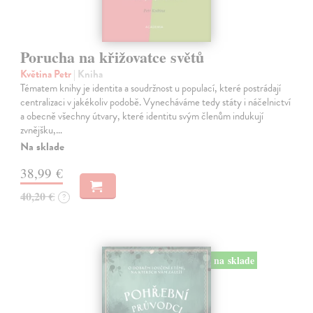
Porucha na křižovatce světů
Květina Petr
| Kniha
Tématem knihy je identita a soudržnost u populací, které postrádají
centralizaci v jakékoliv podobě. Vynecháváme tedy státy i náčelnictví
a obecně všechny útvary, které identitu svým členům indukují
zvnějšku,…
Na sklade
38,99 €
40,20 €
?
na sklade