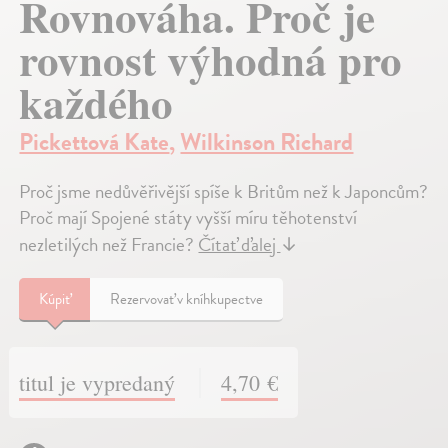
Rovnováha. Proč je
rovnost výhodná pro
každého
Pickettová Kate
,
Wilkinson Richard
Proč jsme nedůvěřivější spíše k Britům než k Japoncům?
Proč mají Spojené státy vyšší míru těhotenství
nezletilých než Francie?
Čítať ďalej
↓
Kúpiť
Rezervovať v kníhkupectve
titul je vypredaný
4,70 €