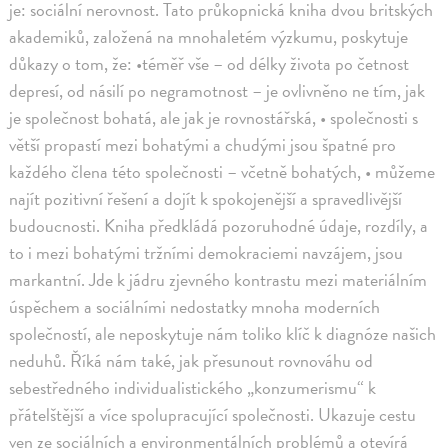
je: sociální nerovnost. Tato průkopnická kniha dvou britských
akademiků, založená na mnohaletém výzkumu, poskytuje
důkazy o tom, že: •téměř vše – od délky života po četnost
depresí, od násilí po negramotnost – je ovlivněno ne tím, jak
je společnost bohatá, ale jak je rovnostářská, • společnosti s
větší propastí mezi bohatými a chudými jsou špatné pro
každého člena této společnosti – včetně bohatých, • můžeme
najít pozitivní řešení a dojít k spokojenější a spravedlivější
budoucnosti. Kniha předkládá pozoruhodné údaje, rozdíly, a
to i mezi bohatými tržními demokraciemi navzájem, jsou
markantní. Jde k jádru zjevného kontrastu mezi materiálním
úspěchem a sociálními nedostatky mnoha moderních
společností, ale neposkytuje nám toliko klíč k diagnóze našich
neduhů. Říká nám také, jak přesunout rovnováhu od
sebestředného individualistického „konzumerismu“ k
přátelštější a více spolupracující společnosti. Ukazuje cestu
ven ze sociálních a environmentálních problémů a otevírá