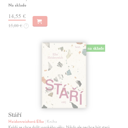
Na sklade
14,55 €
15,00 €
?
na sklade
Stáří
Heidenreichová Elke
| Kniha
Každý se chce dožít vysokého věku. Nikdo ale nechce být starý.