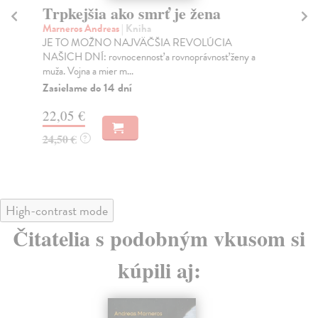
Trpkejšia ako smrť je žena
P
Marneros Andreas
| Kniha
Bor
JE TO MOŽNO NAJVÄČŠIA REVOLÚCIA
Tát
NAŠICH DNÍ: rovnocennosť a rovnoprávnosť ženy a
Bor
muža. Vojna a mier m...
Na
Zasielame do 14 dní
18
22,05 €
19
24,50 €
?
High-contrast mode
Čitatelia s podobným vkusom si
kúpili aj: