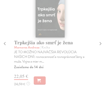
Trpkejšia ako smrť je žena
P
Marneros Andreas
| Kniha
Bor
JE TO MOŽNO NAJVÄČŠIA REVOLÚCIA
Tát
NAŠICH DNÍ: rovnocennosť a rovnoprávnosť ženy a
Bor
muža. Vojna a mier m...
Na
Zasielame do 14 dní
18
22,05 €
19
24,50 €
?