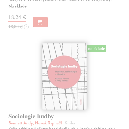
Na sklade
18,24 €
18,80 €
?
na sklade
Sociologie hudby
Bennett Andy, Nowak Raphaël
| Kniha
Kniha nabízí nový přístup k sociologii hudby, který vychází z hudby