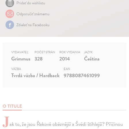
Pridať do wishlistu
Odporučiť známemu
Zdielať na Facebooku
VYDAVATEĽ
POČET STRÁN
ROK VYDANIA
JAZYK
Grimmus
328
2014
Čeština
VÄZBA
EAN
Tvrdá väzba / Hardback
9788087461099
O TITULE
J
ak to, že jsou Řekové obéznější a Švédi štíhlejší? Příčinou