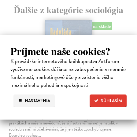
Ďalšie z kategórie sociológia
na sklade
Príjmete naše cookies?
K prevádzke internetového kníhkupectva Artforum
využívame cookies slúžiace na zabezpečenie a meranie
funkčnosti, marketingové účely a zaistenie vášho
maximálneho pohodlia a spokojnosti.
NASTAVENIA
SÚHLASÍM
Nadvláda mužů
Bourdieu Pierre
| Kniha
Mužská dominance je tak zakotvena v našich společenských
praktikách a našem nevědomí, že si jí sotva všímáme; je natolik v
souladu s našimi očekáváními, že ji jen těžko zpochybňujeme.
Bourdieu vychází…