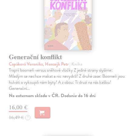
Generační konflikt
Capáková Veronika, Honzejk Petr
| Kniha
Trapní boomeři versus sněhové vločky Z jedné strany slyšíme:
Mladým se nechce makat a nic nevydrží! Z druhé zase: Boomeři jsou
hulváti a vykoupili nám byty! A z obou: Ti druzí na nás kašlou!
Generační…
Na externom sklade v ČR. Dodanie do 16 dní
16,00 €
16,49 €
?