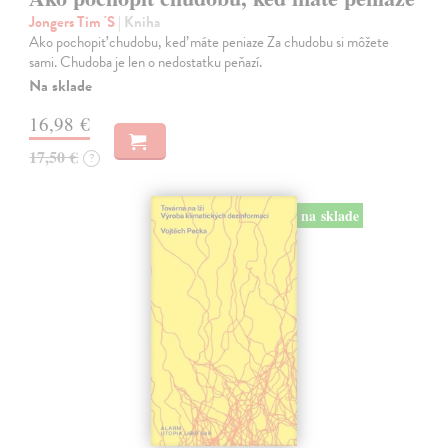
Jongers Tim 'S
| Kniha
Ako pochopiť chudobu, keď máte peniaze Za chudobu si môžete
sami. Chudoba je len o nedostatku peňazí.
Na sklade
16,98 €
17,50 €
?
na sklade