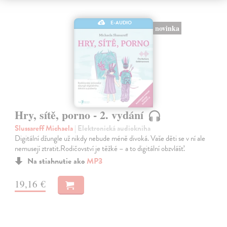
E-AUDIO
novinka
Hry, sítě, porno - 2. vydání
Slussareff Michaela
| Elektronická audiokniha
Digitální džungle už nikdy nebude méně divoká. Vaše děti se v ní ale
nemusejí ztratit.Rodičovství je těžké – a to digitální obzvlášť.
Na stiahnutie ako
MP3
19,16 €