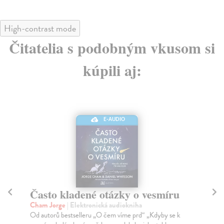
High-contrast mode
Čitatelia s podobným vkusom si
kúpili aj:
E-AUDIO
Často kladené otázky o vesmíru
O
n
Cham Jorge
| Elektronická audiokniha
Od autorů bestselleru „O čem víme prd“ „Kdyby se k
Ch