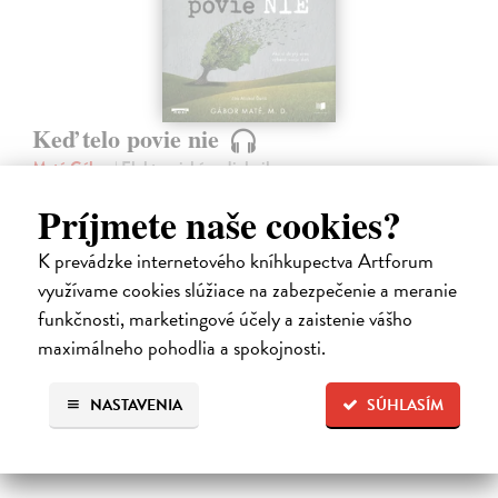
Keď telo povie nie
Maté Gábor
| Elektronická audiokniha
Prevencia pred chorobami ľudstvo zamestnáva od nepamäti. Lekár a
Príjmete naše cookies?
uznávaný autor Gábor Maté verí, že spôsob akým premýšľame a
využívame svoju mozgovú kapacitu, má vplyv aj na naše fyzické
zdravie.
K prevádzke internetového kníhkupectva Artforum
Na stiahnutie ako
MP3
využívame cookies slúžiace na zabezpečenie a meranie
funkčnosti, marketingové účely a zaistenie vášho
14,45 €
maximálneho pohodlia a spokojnosti.
NASTAVENIA
SÚHLASÍM