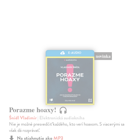
E-AUDIO
novinka
Porazme hoaxy!
Šnídl Vladimír
| Elektronická audiokniha
Nie je možné presvedčiť každého, kto verí hoaxom. S viacerými sa
však dá rozprávať.
Na stiahnutie ako
MP3