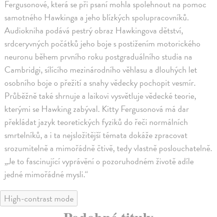
Fergusonové, která se při psaní mohla spolehnout na pomoc
samotného Hawkinga a jeho blízkých spolupracovníků.
Audiokniha podává pestrý obraz Hawkingova dětství,
srdceryvných počátků jeho boje s postižením motorického
neuronu během prvního roku postgraduálního studia na
Cambridgi, sílícího mezinárodního věhlasu a dlouhých let
osobního boje o přežití a snahy vědecky pochopit vesmír.
Průběžně také shrnuje a laikovi vysvětluje vědecké teorie,
kterými se Hawking zabýval. Kitty Fergusonová má dar
překládat jazyk teoretických fyziků do řeči normálních
smrtelníků, a i ta nejsložitější témata dokáže zpracovat
srozumitelně a mimořádně čtivě, tedy vlastně poslouchatelně.
„Je to fascinující vyprávění o pozoruhodném životě adíle
jedné mimořádné mysli.“
High-contrast mode