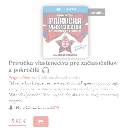
E-AUDIO
novinka
Príručka vlastenectva pre začiatočníkov
a pokročilé
Vrzgula Monika
| Elektronická audiokniha
Od večierkov k tvrdej realite – a späť do uší.Papierovú podobu tejto
knihy už v kníhkupectvách nenájdete, stala sa vzácnym úlovkom.
Máte však jedinečnú šancu vypočuť si, ako znel kultový internetový
magazín…
Na stiahnutie ako
MP3
15,90 €