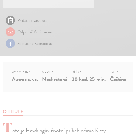
Pridať do wishlistu
Odporučiť známemu
Zdielať na Facebooku
VYDAVATEĽ
VERZIA
DĹŽKA
ZVUK
Autreo s.r.o.
Neskrátená
20 hod. 25 min.
Čeština
O TITULE
T
oto je Hawkingův životní příběh očima Kitty