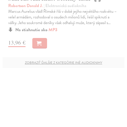
Robertson Donald J.
| Elektronická audiokniha
Marcus Aurelius vládl Římské říši v době jejího největšího rozkvětu –
velel armádám, rozhodoval o osudech milionů lidí, řešil spiknutí a
války. Jeho soukromé deníky však odhalují muže, který zápasil s…
Na stiahnutie ako
MP3
13,96 €
ZOBRAZIŤ ĎALŠIE Z KATEGÓRIE INÉ AUDIOKNIHY