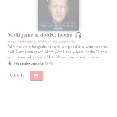
Vedli jsme si dobře, hochu
Hopkins Anthony
| Elektronická audiokniha
Mám v telefonu fotografii, na které jsem jako dítě se svým otcem na
pláži. Často tomu chlapci říkám: „Vedli jsme si dobře, hochu.“ Občas
se zamýšlím nad tím, jak se kluk z Walesu, syn pekaře, dostal až…
Na stiahnutie ako
MP3
19,96 €