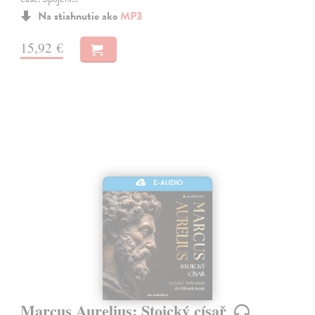
Na stiahnutie ako
MP3
15,92 €
E-AUDIO
Marcus Aurelius: Stoický císař