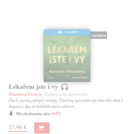
E-AUDIO
novinka
Lékařem jste i vy
Höschlová Kristina
| Elektronická audiokniha
Dech, postoj, pohyb i smysly. Všechny tyto nástroje nám tělo dává k
dispozici, aby se dokázalo samo uzdravit.
Na stiahnutie ako
MP3
17,96 €