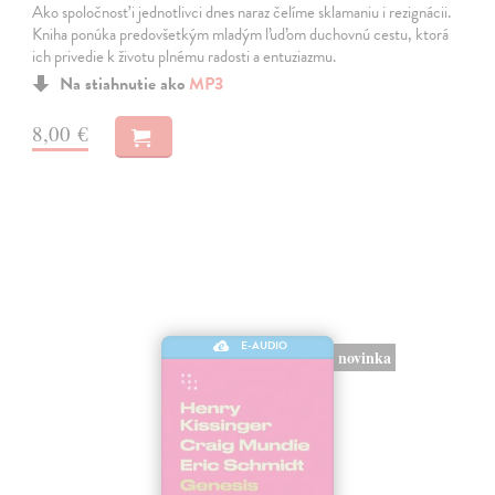
Ako spoločnosť i jednotlivci dnes naraz čelíme sklamaniu i rezignácii.
Kniha ponúka predovšetkým mladým ľuďom duchovnú cestu, ktorá
ich privedie k životu plnému radosti a entuziazmu.
Na stiahnutie ako
MP3
8,00 €
E-AUDIO
novinka