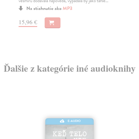
vesmíru dodávala nápověda, vypadala by jako tahle...
Pro
(ne
Na stiahnutie ako
MP3
č...
15,96 €
13
Ďalšie z kategórie iné audioknihy
E-AUDIO