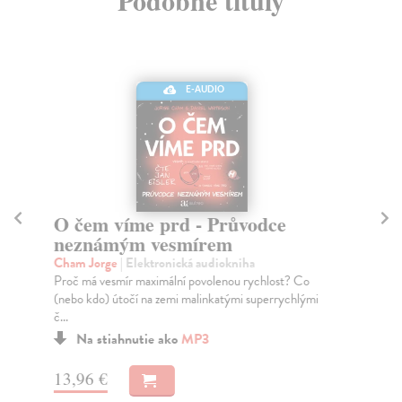
Podobné tituly
E-AUDIO
O čem víme prd - Průvodce
Et
neznámým vesmírem
Gut
au
Cham Jorge
| Elektronická audiokniha
Jak
Proč má vesmír maximální povolenou rychlost? Co
kte
(nebo kdo) útočí na zemi malinkatými superrychlými
č...
Na stiahnutie ako
MP3
13
13,96 €