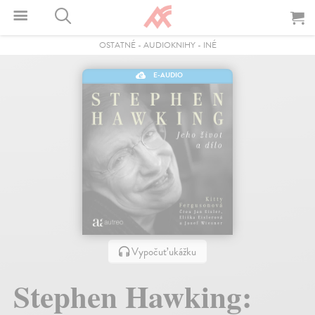
OSTATNÉ
-
AUDIOKNIHY
-
INÉ
E-AUDIO
Vypočuť ukážku
Stephen Hawking: