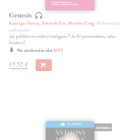
Genesis
Kissinger Henry, Schmidt Eric, Mundie Craig
| Elektronická
audiokniha
Jak pohlížet na umělou inteligenci? Je AI pomocníkem, nebo
hrozbou?
Na stiahnutie ako
MP3
15,52 €
E-AUDIO
novinka