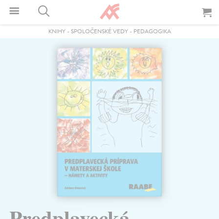
KNIHY
-
SPOLOČENSKÉ VEDY
-
PEDAGOGIKA
Predplavecká