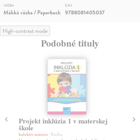
VÄZBA
EAN
Mäkká väzba / Paperback
9788081405037
High-contrast mode
Podobné tituly
Projekt inklúzia 1 v materskej
Pr
škole
šk
kolektív autorov
| Kniha
kol