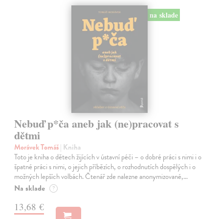
na sklade
Nebuď p*ča aneb jak (ne)pracovat s
dětmi
Morávek Tomáš
| Kniha
Toto je kniha o dětech žijících v ústavní péči – o dobré práci s nimi i o
špatné práci s nimi, o jejich příbězích, o rozhodnutích dospělých i o
možných lepších volbách. Čtenář zde nalezne anonymizované,…
Na sklade
?
13,68 €