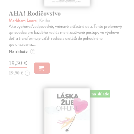
AHA! Rodičovstvo
Markham Laura
| Kniha
Ako vychovať zodpovedné, vnímavé a šťastné deti. Tento prelomový
sprievodca pre každého rodiča mení zaužívané postupy vo výchove
detí a transformuje vzťah rodiča a dieťaťa do pohodlného
spolunažívania.…
Na sklade
?
19,30 €
19,90 €
?
na sklade