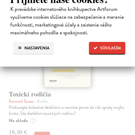
K prevádzke internetového kníhkupectva Artforum
využívame cookies slúžiace na zabezpečenie a meranie
na sklade
funkčnosti, marketingové účely a zaistenie vášho
maximálneho pohodlia a spokojnosti.
NASTAVENIA
SÚHLASÍM
Toxickí rodičia
Forward Susan
| Kniha
Prekonajte bolestivé dedičstvo a vezmite pevne do rúk opraty svojho
života. Ste dieťaťom toxických rodičov?
Na sklade
?
19,30 €