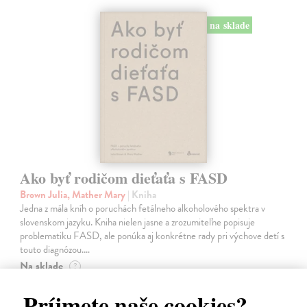
na sklade
Ako byť rodičom dieťaťa s FASD
Brown Julia, Mather Mary
| Kniha
Jedna z mála kníh o poruchách fetálneho alkoholového spektra v
slovenskom jazyku. Kniha nielen jasne a zrozumiteľne popisuje
problematiku FASD, ale ponúka aj konkrétne rady pri výchove detí s
touto diagnózou.…
Na sklade
?
10,00 €
Príjmete naše cookies?