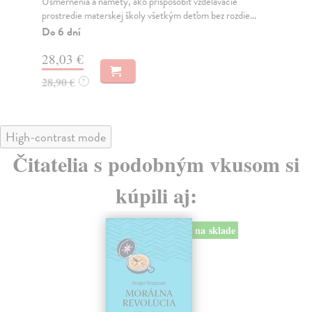
Usmernenia a námety, ako prispôsobiť vzdelávacie
Met
prostredie materskej školy všetkým deťom bez rozdie...
mat
Do 6 dní
Do
28,03 €
28
28,90 €
28
?
High-contrast mode
Čitatelia s podobným vkusom si
kúpili aj:
na sklade