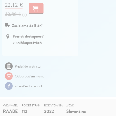
22,12 €
22,80 €
?
Zasielame do 5 dní
Pozrieť dostupnosť
v kníhkupectvách
Pridať do wishlistu
Odporučiť známemu
Zdielať na Facebooku
VYDAVATEĽ
POČET STRÁN
ROK VYDANIA
JAZYK
RAABE
112
2022
Slovenčina