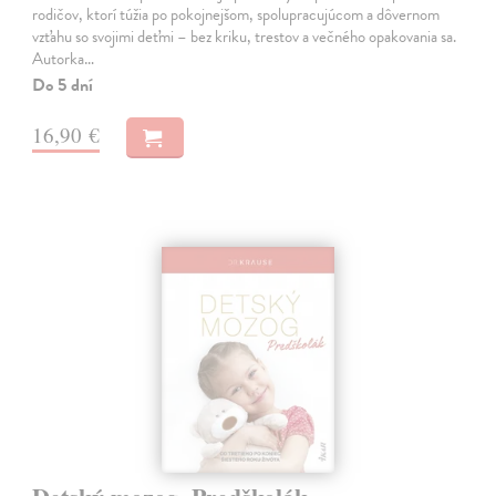
rodičov, ktorí túžia po pokojnejšom, spolupracujúcom a dôvernom
vzťahu so svojimi deťmi – bez kriku, trestov a večného opakovania sa.
Autorka…
Do 5 dní
16,90 €