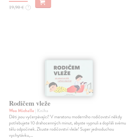
19,90 €
?
Rodičem vleže
Woo Michelle
| Kniha
Děti jsou vyčerpávající! V maratonu moderního rodičovství někdy
potřebujete 10 drahocenných minut, abyste vypnuli a dopřáli svému
tělu odpočinek. Zkuste rodičovství vleže! Super jednoduchou
vychytávku,…