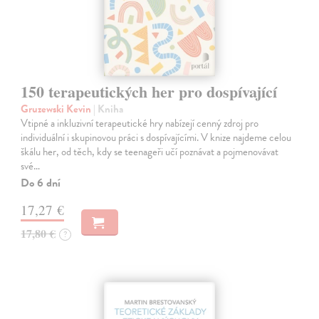
150 terapeutických her pro dospívající
Gruzewski Kevin
| Kniha
Vtipné a inkluzivní terapeutické hry nabízejí cenný zdroj pro
individuální i skupinovou práci s dospívajícími. V knize najdeme celou
škálu her, od těch, kdy se teenageři učí poznávat a pojmenovávat
své…
Do 6 dní
17,27 €
17,80 €
?