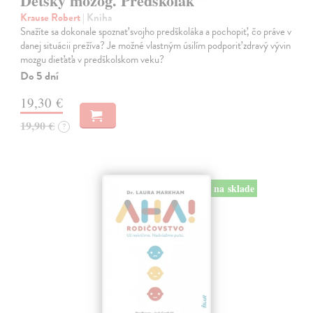
Detský mozog. Predškolák
Krause Robert
| Kniha
Snažíte sa dokonale spoznať svojho predškoláka a pochopiť, čo práve v
danej situácii prežíva? Je možné vlastným úsilím podporiť zdravý vývin
mozgu dieťaťa v predškolskom veku?
Do 5 dní
19,30 €
19,90 €
?
na sklade