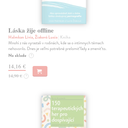
Láska žije offline
Halmkan Lívia, Žiaková Lucia
| Kniha
Mnohí z nás vyrastali v rodinách, kde sa o intímnych témach
nehovorilo. Dnes je veľmi potrebné prelomiť ľady a zmeniť to.
Na sklade
?
14,16 €
14,90 €
?