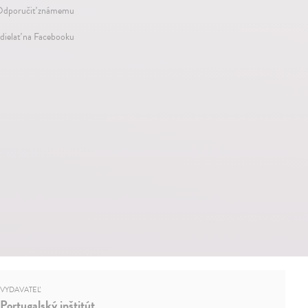
dporučiť známemu
dielať na Facebooku
VYDAVATEĽ
Portugalský inštitút