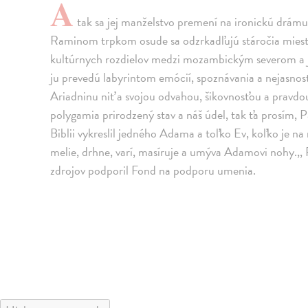
A
tak sa jej manželstvo premení na ironickú drámu,
Raminom trpkom osude sa odzrkadľujú stáročia miestny
kultúrnych rozdielov medzi mozambickým severom a ju
ju prevedú labyrintom emócií, spoznávania a nejasnos
Ariadninu niť a svojou odvahou, šikovnosťou a pravdou
polygamia prirodzený stav a náš údel, tak ťa prosím, 
Biblii vykreslil jedného Adama a toľko Ev, koľko je n
melie, drhne, varí, masíruje a umýva Adamovi nohy.,, 
zdrojov podporil Fond na podporu umenia.