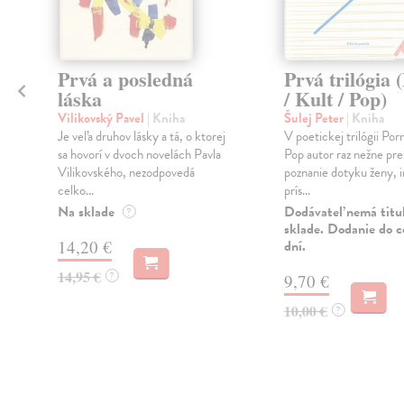
Prvá a posledná
Prvá trilógia 
láska
/ Kult / Pop)
á
Vilikovský Pavel
| Kniha
Šulej Peter
| Kniha
Je veľa druhov lásky a tá, o ktorej
V poetickej trilógii Por
sa hovorí v dvoch novelách Pavla
Pop autor raz nežne pre
Vilikovského, nezodpovedá
poznanie dotyku ženy, 
celko...
prís...
Na sklade
Dodávateľ nemá titu
?
sklade. Dodanie do c
14,20 €
dní.
14,95 €
?
9,70 €
10,00 €
?