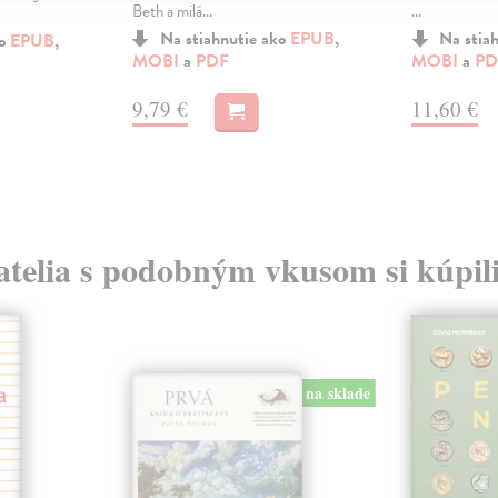
Beth a milá...
...
Na stiahnutie ako
EPUB
,
Na stia
ko
EPUB
,
MOBI
a
PDF
MOBI
a
PD
9,79 €
11,60 €
atelia s podobným vkusom si kúpili
na sklade