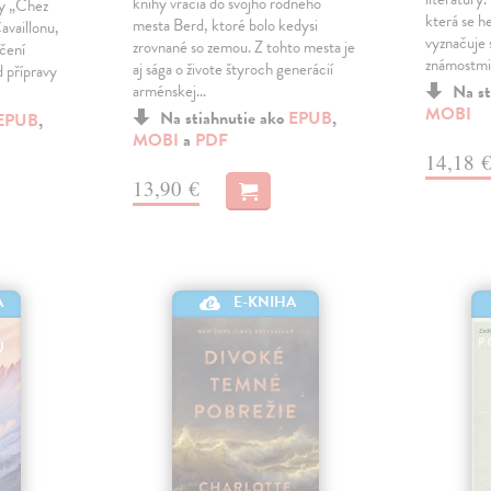
knihy vracia do svojho rodného
ny „Chez
která se h
mesta Berd, ktoré bolo kedysi
availlonu,
vyznačuje
zrovnané so zemou. Z tohto mesta je
ečení
známostmi
aj sága o živote štyroch generácií
 přípravy
arménskej…
Na st
MOBI
Na stiahnutie ako
EPUB
,
EPUB
,
MOBI
a
PDF
14,18 
13,90 €
A
E-KNIHA