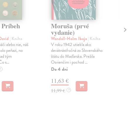
 Príbeh
Moruša (prvé
Du
vydanie)
de
David
| Kniha
Wandall-Holm Iboja
| Kniha
Poe
áči alebo nie, náš
V roku 1942 utiekla ako
Keby
kolo peňazí, no
devätnásťročná zo Slovenského
živo
nad tým
štátu do Maďarska. Prežila
povi
o s...
Osvienčim i pochod ...
Na 
Do 4 dní
?
14
11,63 €
14,
11,99 €
?