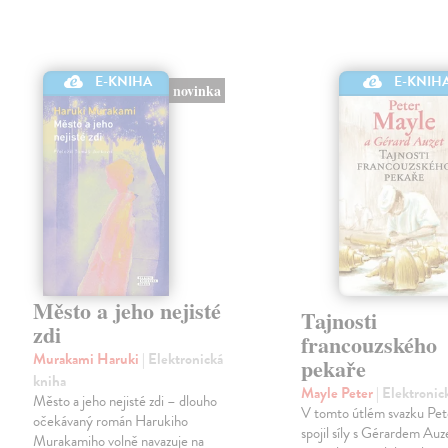
E-KNIHA
E-KNIH
novinka
Město a jeho nejisté
Tajnosti
zdi
francouzského
Murakami Haruki
| Elektronická
pekaře
kniha
Mayle Peter
| Elektronic
Město a jeho nejisté zdi – dlouho
V tomto útlém svazku Pe
očekávaný román Harukiho
spojil síly s Gérardem Au
Murakamiho volně navazuje na