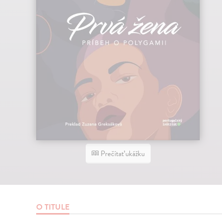
Prečítať ukážku
O TITULE