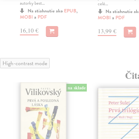
autorky best...
celé...
Na stiahnutie ako
EPUB
,
Na stiahnutie a
MOBI
a
PDF
MOBI
a
PDF
16,10 €
13,99 €
High-contrast mode
Čit
na sklade