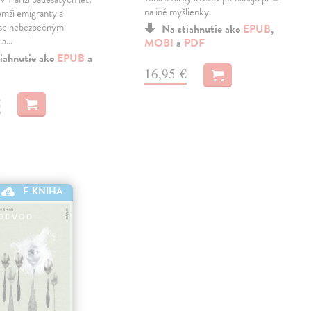
na iné myšlienky.
emží emigranty a
 se nebezpečnými
Na stiahnutie ako
EPUB
,
 a…
MOBI
a
PDF
iahnutie ako
EPUB
a
16,95 €
€
E-KNIHA