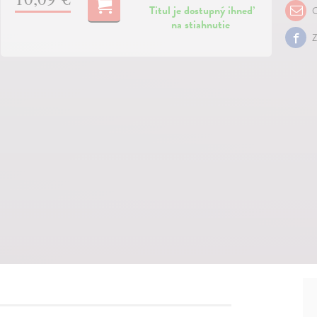
Titul je dostupný ihneď
O
na stiahnutie
Z