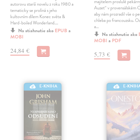
majitelem proslulé pekár
autorovu starší novelu z roku 1980 a
Auzet“ v provensálském C
tematicky se prolíná s jeho
aby nám prozradil vše o p
kultovním dílem Konec světa &
chleba po francouzsku. Od
Hard-boiled Wonderland.…
a…
Na stiahnutie ako
EPUB
a
Na stiahnutie ako
MOBI
MOBI
a
PDF
24,84 €
5,73 €
E-KNIHA
E-KNIH