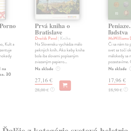
(Porno
Prvá kniha o
Peniaze.
Bratislave
ľudstva
Dvořák Pavel
| Kniha
McWilliams 
no, Kult a
Na Slovensku vychádza málo
Či sa nám to p
zentuje
pekných kníh. Ako keby kniha
svet sa točí o
inokedy
bola iba slovami popísaným
málokedy sa 
zviazaným papiero...
pozastavíme. Č
l na
Na sklade
Na sklade
?
ca. 30
27,16 €
17,96 €
28,00 €
18,90 €
?
?
Ďalšie z kategórie svetová beletria