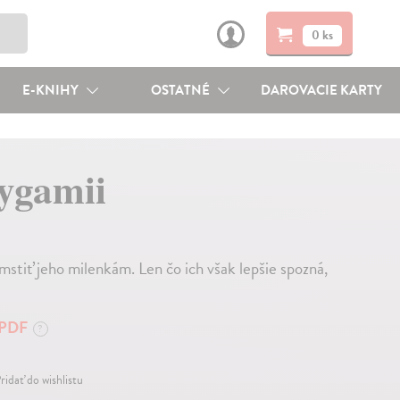
0 ks
E-KNIHY
OSTATNÉ
DAROVACIE KARTY
lygamii
stiť jeho milenkám. Len čo ich však lepšie spozná,
PDF
?
ridať do wishlistu