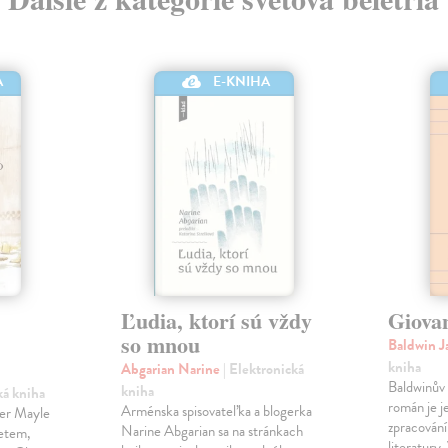
A
E-KNIHA
Ľudia, ktorí sú vždy
Giova
so mnou
Baldwin 
kniha
Abgarian Narine
| Elektronická
Baldwinův 
kniha
ká kniha
román je j
Arménska spisovateľka a blogerka
ter Mayle
zpracování
Narine Abgarian sa na stránkach
zetem,
literatury.