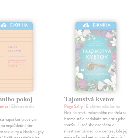
E-KNIHA
E-KNIHA
nniho pokoj
Tajomstvá kvetov
James
| Elektronická
Page Sally
| Elektronická kniha
Rok po smrti milovaného manžela sa
Emma stále nedokáže zmieriť s jeho
strhující kontroverzní
smrťou. Útočisko nachádza v
eho nejdůslednějším
miestnom záhradnom centre, kde jej
m sexuality a klasikou gay
vôňa a farby kvetov pomáhajú prísť
 V Paříži padesátých let,