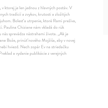
 v ktorej je len jednou z hlavných postáv. V
ch tradícií a zvykov, krutosti a zložitých
hom. Bolesť a utrpenie, ktoré Rami prežíva,
tí. Paulina Chiziane nám vkladá do rúk
 nás sprevádza nástrahami života. ,,Ak je
Pane Bože, prinúť nového Mojžiša, aby v novej
a nebi hviezd. Nech zopár Ev na striedačku
Preklad a vydanie publikácie z verejných