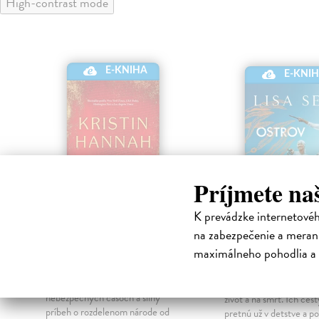
High-contrast mode
E-KNIHA
E-KNI
Príjmete na
K prevádzke internetové
na zabezpečenie a merani
Ženy
Ostrov morsk
maximálneho pohodlia a 
žien
Hannah Kristin
| Elektronická
kniha
See Lisa
| Elektronická
Intímny portrét dospievania v
Jong-suk a Mi-džu sú pr
nebezpečných časoch a silný
život a na smrť. Ich cest
e
príbeh o rozdelenom národe od
pretnú už v detstve a p