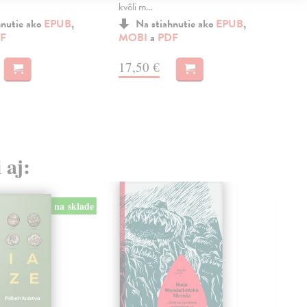
kvôli m...
veľm
hnutie ako
EPUB
,
Na stiahnutie ako
EPUB
,
F
MOBI
a
PDF
MO
17,50 €
13
 aj:
na sklade