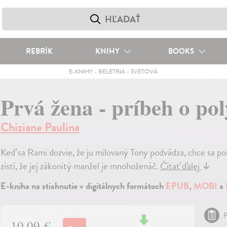
REBRÍK
KNIHY
BOOKS
E-KNIHY
-
BELETRIA
-
SVETOVÁ
Prvá žena - príbeh o po
Chiziane Paulina
Keď sa Rami dozvie, že ju milovaný Tony podvádza, chce sa pom
zistí, že jej zákonitý manžel je mnohoženáč.
Čítať ďalej
↓
E-kniha na stiahnutie v digitálnych formátoch
EPUB
,
MOBI
a
P
10,09 €