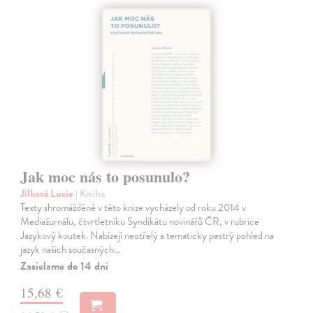
Jak moc nás to posunulo?
Jílková Lucie
| Kniha
Texty shromážděné v této knize vycházely od roku 2014 v
Mediažurnálu, čtvrtletníku Syndikátu novinářů ČR, v rubrice
Jazykový koutek. Nabízejí neotřelý a tematicky pestrý pohled na
jazyk našich současných…
Zasielame do 14 dní
15,68 €