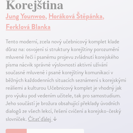
Korejština
Jung Younwoo
,
Horáková Štěpánka
,
Ferklová Blanka
Tento moderní, zcela nový učebnicový komplet klade
důraz na: osvojení si struktury korejštiny porozumění
mluvené řeči i psanému projevu zvládnutí korejského
písma nácvik správné výslovnosti aktivní užívání
současné mluvené i psané korejštiny komunikaci v
běžných každodenních situacích seznámení s korejskými
reáliemi a kulturou Učebnicový komplet je vhodný jak
pro výuku pod vedením učitele, tak pro samostudium.
Jeho součástí je brožura obsahující překlady úvodních
dialogů ze všech lekcí, řešení cvičení a korejsko-český
slovníček.
Čítať ďalej
↓