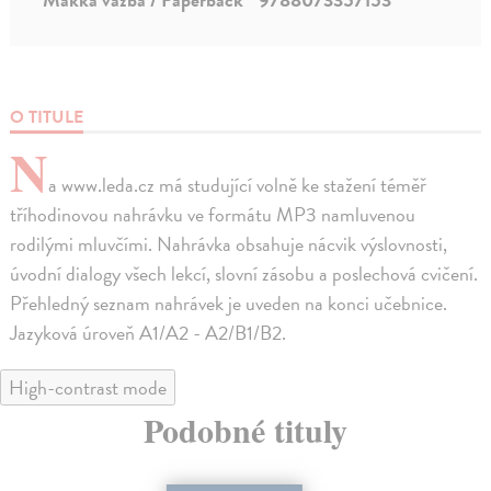
O TITULE
N
a www.leda.cz má studující volně ke stažení téměř
tříhodinovou nahrávku ve formátu MP3 namluvenou
rodilými mluvčími. Nahrávka obsahuje nácvik výslovnosti,
úvodní dialogy všech lekcí, slovní zásobu a poslechová cvičení.
Přehledný seznam nahrávek je uveden na konci učebnice.
Jazyková úroveň A1/A2 - A2/B1/B2.
High-contrast mode
Podobné tituly