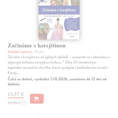
Začínáme s korejštinou
kolektív autorov
| Kniha
Začněte s korejštinou od úplných základů – seznamte se s abecedou a
objevujte bohatou korejskou kulturu. * Díky 20 tematickým
kapitolám se naučíte slovíčka, která využijete v každodenním životě v
Koreji.…
Čaká sa dotlač, vychádza 1.10.2026, zasielame do 12 dní od
dotlače
13,57 €
13,99 €
?