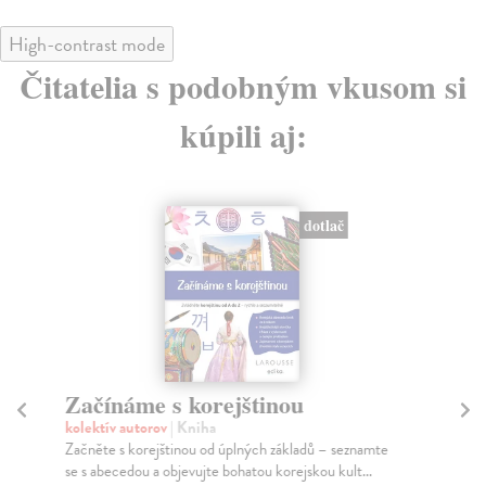
High-contrast mode
Čitatelia s podobným vkusom si
kúpili aj:
dotlač
Začínáme s korejštinou
Mo
dí
kolektív autorov
| Kniha
Začněte s korejštinou od úplných základů – seznamte
Oli
se s abecedou a objevujte bohatou korejskou kult...
Uče