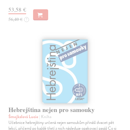
53,58 €
56,40 €
?
Hebrejština nejen pro samouky
Šmejkalová Lucie
| Kniha
Učebnice hebrejštiny určená nejen samoukům přináší dvacet pět
lekcí, přičemž po každé třetí z nich následuje opakovací pasáž Co si