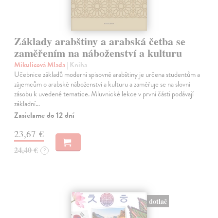
Základy arabštiny a arabská četba se
zaměřením na náboženství a kulturu
Mikulicová Mlada
| Kniha
Učebnice základů moderní spisovné arabštiny je určena studentům a
zájemcům o arabské náboženství a kulturu a zaměřuje se na slovní
zásobu k uvedené tematice. Mluvnické lekce v první části podávají
základní…
Zasielame do 12 dní
23,67 €
24,40 €
?
dotlač