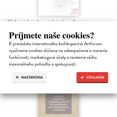
Hebrejsko-slovenský slovník
Trabalka Valerian
| Kniha
Príjmete naše cookies?
Hebrejsko - slovenský slovník, vydanie z roku 1996.
Na sklade
K prevádzke internetového kníhkupectva Artforum
30,94 €
využívame cookies slúžiace na zabezpečenie a meranie
funkčnosti, marketingové účely a zaistenie vášho
31,90 €
?
maximálneho pohodlia a spokojnosti.
NASTAVENIA
SÚHLASÍM