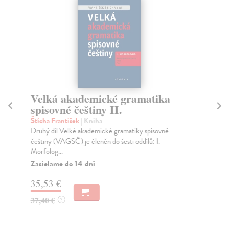
Velká akademické gramatika
V
spisovné češtiny II.
sp
Štícha František
| Kniha
Ští
Druhý díl Velké akademické gramatiky spisovné
Tat
češtiny (VAGSČ) je členěn do šesti oddílů: I.
cíl
Morfolog...
Za
Zasielame do 14 dní
35
35,53 €
37
37,40 €
?