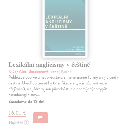
Lexikální anglicismy v češtině
Klégr Aleš, Bozděchová Ivana
| Kniha
Publikace poprvé u nás představuje méně známé formy anglicismů v
češtině. Uvádí do tematiky (klasifikace anglicismů, motivace
přejímání), ale jádrem jsou původní studie opomíjených typů:
pseudoanglicismy…
Zasielame do 12 dní
16,01 €
16,50 €
?