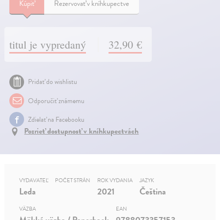
Kúpiť
Rezervovať v kníhkupectve
titul je vypredaný
32,90 €
Pridať do wishlistu
Odporučiť známemu
Zdielať na Facebooku
Pozrieť dostupnosť v kníhkupectvách
VYDAVATEĽ
POČET STRÁN
ROK VYDANIA
JAZYK
Leda
2021
Čeština
VÄZBA
EAN
Mäkká väzba / Paperback
9788073357153