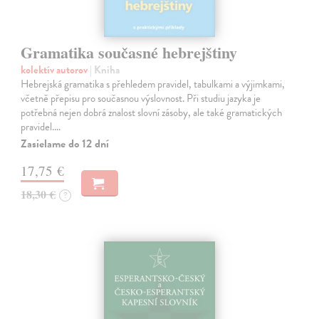
Gramatika současné hebrejštiny
kolektív autorov
| Kniha
Hebrejská gramatika s přehledem pravidel, tabulkami a výjimkami,
včetně přepisu pro současnou výslovnost. Při studiu jazyka je
potřebná nejen dobrá znalost slovní zásoby, ale také gramatických
pravidel.…
Zasielame do 12 dní
17,75 €
18,30 €
?