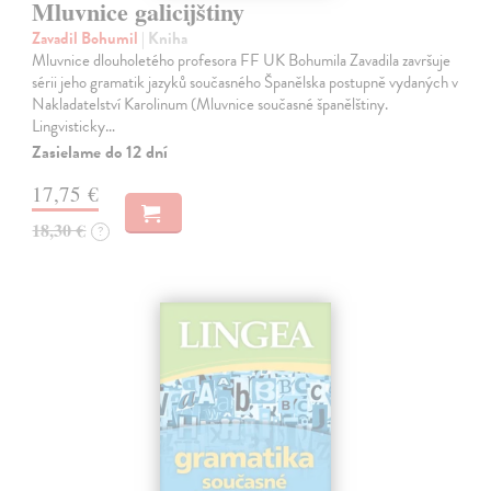
Mluvnice galicijštiny
Zavadil Bohumil
| Kniha
Mluvnice dlouholetého profesora FF UK Bohumila Zavadila završuje
sérii jeho gramatik jazyků současného Španělska postupně vydaných v
Nakladatelství Karolinum (Mluvnice současné španělštiny.
Lingvisticky…
Zasielame do 12 dní
17,75 €
18,30 €
?