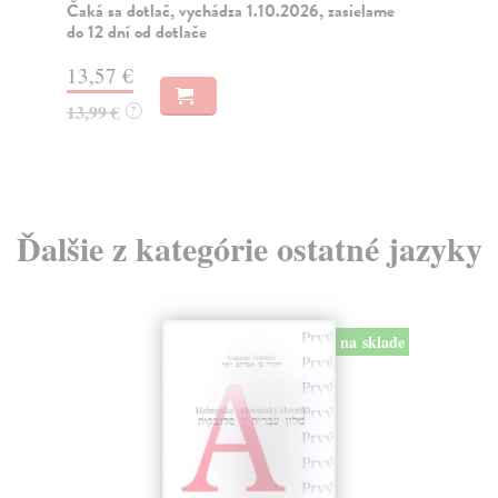
s v
Čaká sa dotlač, vychádza 1.10.2026, zasielame
do 12 dní od dotlače
Na
13,57 €
19
13,99 €
?
19
Ďalšie z kategórie ostatné jazyky
na sklade