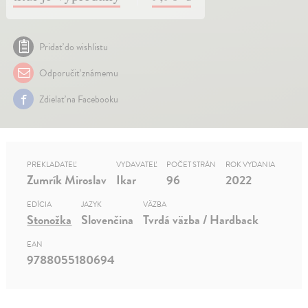
Pridať do wishlistu
Odporučiť známemu
Zdielať na Facebooku
PREKLADATEĽ
VYDAVATEĽ
POČET STRÁN
ROK VYDANIA
Zumrík Miroslav
Ikar
96
2022
EDÍCIA
JAZYK
VÄZBA
Stonožka
Slovenčina
Tvrdá väzba / Hardback
EAN
9788055180694