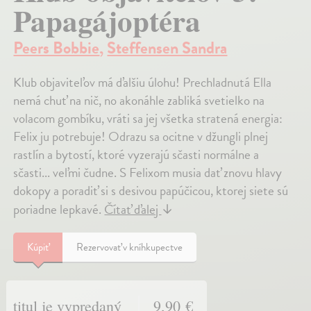
Papagájoptéra
Peers Bobbie
,
Steffensen Sandra
Klub objaviteľov má ďalšiu úlohu! Prechladnutá Ella
nemá chuť na nič, no akonáhle zabliká svetielko na
volacom gombíku, vráti sa jej všetka stratená energia:
Felix ju potrebuje! Odrazu sa ocitne v džungli plnej
rastlín a bytostí, ktoré vyzerajú sčasti normálne a
sčasti... veľmi čudne. S Felixom musia dať znovu hlavy
dokopy a poradiť si s desivou papúčicou, ktorej siete sú
poriadne lepkavé.
Čítať ďalej
↓
Kúpiť
Rezervovať v kníhkupectve
titul je vypredaný
9,90 €