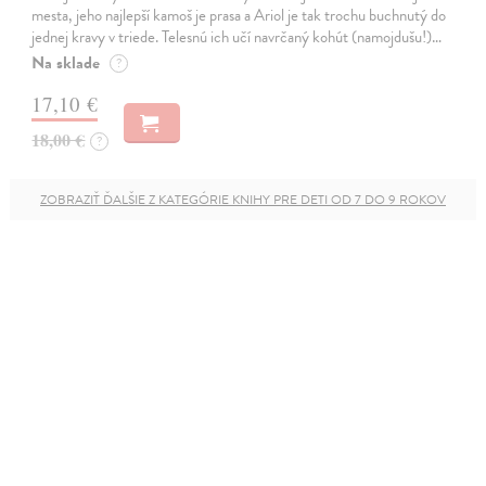
mesta, jeho najlepší kamoš je prasa a Ariol je tak trochu buchnutý do
jednej kravy v triede. Telesnú ich učí navrčaný kohút (namojdušu!)…
Na sklade
?
17,10 €
18,00 €
?
ZOBRAZIŤ ĎALŠIE Z KATEGÓRIE KNIHY PRE DETI OD 7 DO 9 ROKOV