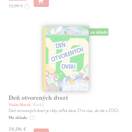
12,00 €
?
na sklade
Deň otvorených dverí
Vadas Marek
| Kniha
Deň otvorených dverí je vždy veľká sláva. O to viac, ak ide o ZOO.
Na sklade
?
16,06 €