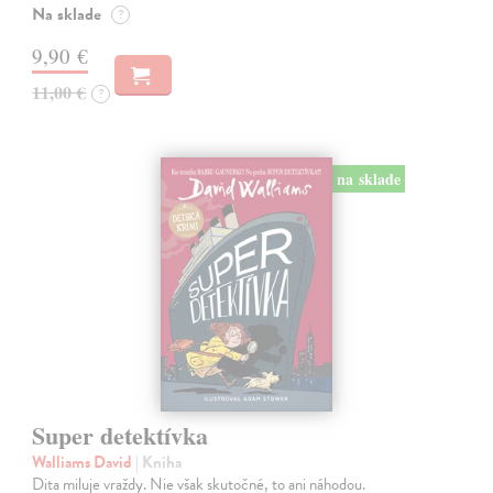
Na sklade
?
9,90 €
11,00 €
?
na sklade
Super detektívka
Walliams David
| Kniha
Dita miluje vraždy. Nie však skutočné, to ani náhodou.