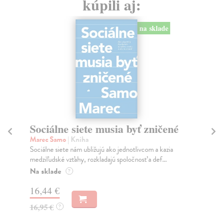
kúpili aj:
na sklade
Sociálne siete musia byť zničené
S
K
Marec Samo
| Kniha
Sociálne siete nám ubližujú ako jednotlivcom a kazia
Mik
medziľudské vzťahy, rozkladajú spoločnosť a def...
Mon
o k
Na sklade
?
Na
16,44 €
23
16,95 €
?
24