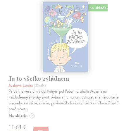
na sklade
Ja to všetko zvládnem
Jecková Lenka
| Kniha
Príbeh je veselým a úprimným pohľadom druháha Adama na
každodenný školský život. Adam s humorom opisuje, aké náročné je
pre neho ranné vstávanie, povinná školská dochádzka, hŕba zošitov či
nové slovo…
Na sklade
?
11,64 €