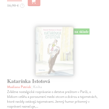
16,90 €
?
na sklade
Katarínka Istotová
Modiano Patrick
| Kniha
Zvláštne nostalgické rozprávanie o detstve prežitom v Paríži, o
blízkom vzťahu a porozumení medzi otcom a dcérou a tajomstvách,
ktoré navždy ostávajú tajomstvami. Jemný humor prítomný v
rozprávaní naznačuje,…