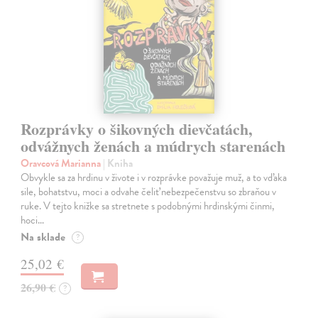
Rozprávky o šikovných dievčatách,
odvážnych ženách a múdrych starenách
Oravcová Marianna
| Kniha
Obvykle sa za hrdinu v živote i v rozprávke považuje muž, a to vďaka
sile, bohatstvu, moci a odvahe čeliť nebezpečenstvu so zbraňou v
ruke. V tejto knižke sa stretnete s podobnými hrdinskými činmi,
hoci…
Na sklade
?
25,02 €
26,90 €
?