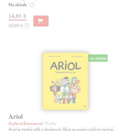
Na sklade
?
14,83 €
15,95 €
?
na sklade
Ariol
Guibert Emmanuel
| Kniha
Ariol je modrý oslík v okuliaroch. Býva so svojimi rodičmi na kraji