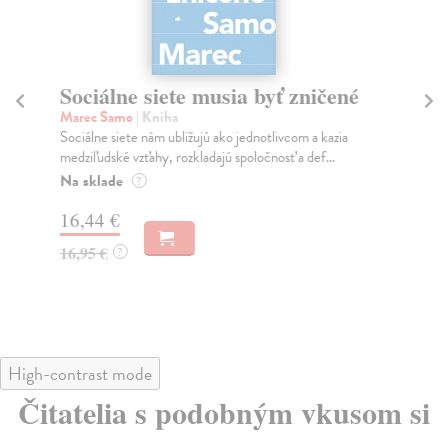
Sociálne siete musia byť zničené
S
K
Marec Samo
| Kniha
Sociálne siete nám ubližujú ako jednotlivcom a kazia
Mik
medziľudské vzťahy, rozkladajú spoločnosť a def...
Mon
o k
Na sklade
?
Na
16,44 €
23
16,95 €
?
24
High-contrast mode
Čitatelia s podobným vkusom si