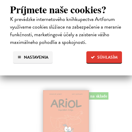
Dogman 8. Larva 22
Príjmete naše cookies?
Pilkey Dav
| Kniha
Dogman je späť! V ôsmej knihe dobrodružstiev svetoznámeho poliša
K prevádzke internetového kníhkupectva Artforum
so psou hlavou náš hrdina čelí zlej Víle Cile, oblude Kôrovi
využívame cookies slúžiace na zabezpečenie a meranie
McStromaldovi, 22 superzúrivým psychokinetickým žubrienkam a
funkčnosti, marketingové účely a zaistenie vášho
tiež Pickovmu…
Na sklade
maximálneho pohodlia a spokojnosti.
?
13,90 €
NASTAVENIA
SÚHLASÍM
14,95 €
?
na sklade