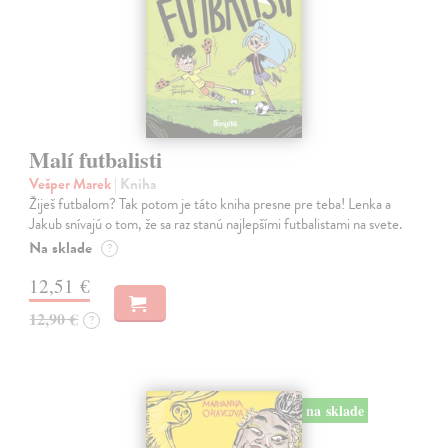
Malí futbalisti
Vešper Marek
| Kniha
Žiješ futbalom? Tak potom je táto kniha presne pre teba! Lenka a
Jakub snívajú o tom, že sa raz stanú najlepšími futbalistami na svete.
Na sklade
?
12,51 €
12,90 €
?
na sklade