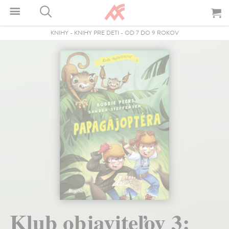
KNIHY
-
KNIHY PRE DETI
-
OD 7 DO 9 ROKOV
Klub objaviteľov 3: