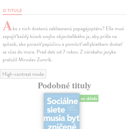
O TITULE
A
ko z nich dostanú zakliesnenú papagájoptéru? Ella musí
zapojiť každý kúsok svojho objaviteľského ja, aby prišla na
spôsob, ako poraziť papúčicu a pomôcť veľrybiatkam dostať
sa včas do mora. Pred deti od 7 rokov. Z nórskeho jazyka
preložil Miroslav Zumrík.
High-contrast mode
Podobné tituly
na sklade