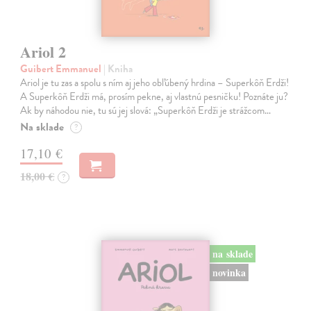
Ariol 2
Guibert Emmanuel
| Kniha
Ariol je tu zas a spolu s ním aj jeho obľúbený hrdina – Superkôň Erdži!
A Superkôň Erdži má, prosím pekne, aj vlastnú pesničku! Poznáte ju?
Ak by náhodou nie, tu sú jej slová: „Superkôň Erdži je strážcom…
Na sklade
?
17,10 €
18,00 €
?
na sklade
novinka