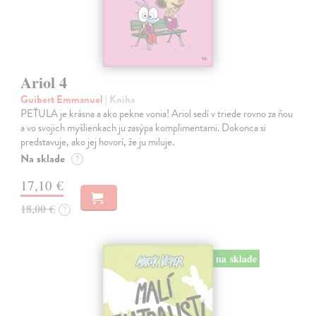
Ariol 4
Guibert Emmanuel
| Kniha
PEŤULA je krásna a ako pekne vonia! Ariol sedí v triede rovno za ňou
a vo svojich myšlienkach ju zasýpa komplimentami. Dokonca si
predstavuje, ako jej hovorí, že ju miluje.
Na sklade
?
17,10 €
18,00 €
?
na sklade