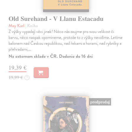
Old Surehand - V Llanu Estacadu
May Karl
| Kniha
Z výšky vypadají věci jinak! Něco nás zaujme pro svou velikost či
barvu, něco naopak opomineme, protože to z výšky nevidíme. Letíme
balonem nad Českou republikou, nad řekami a horami, nad rybníky a
přehradami,…
Na externom sklade v ČR. Dodanie do 16 dní
19,39 €
19,99 €
?
predpredaj