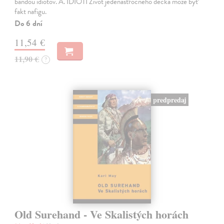
bandou idiotov. A. IDIOTI Život jedenásťročného decka môže byť
fakt nafigu.
Do 6 dní
11,54 €
11,90 €
?
predpredaj
Old Surehand - Ve Skalistých horách