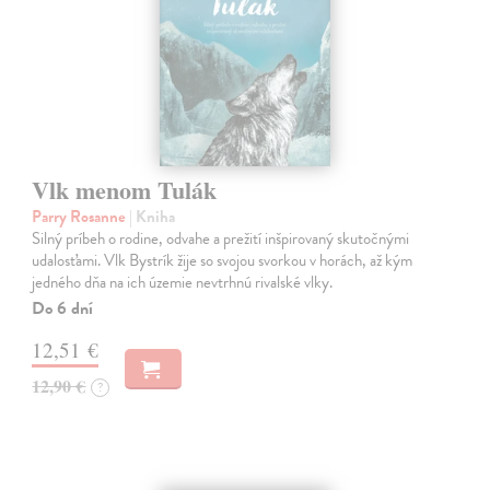
Vlk menom Tulák
Parry Rosanne
| Kniha
Silný príbeh o rodine, odvahe a prežití inšpirovaný skutočnými
udalosťami. Vlk Bystrík žije so svojou svorkou v horách, až kým
jedného dňa na ich územie nevtrhnú rivalské vlky.
Do 6 dní
12,51 €
12,90 €
?