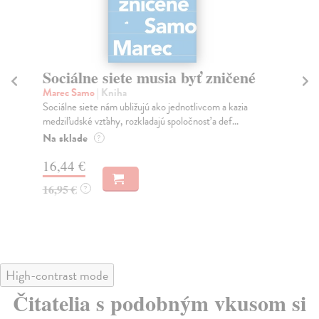
Sociálne siete musia byť zničené
S
K
Marec Samo
| Kniha
Sociálne siete nám ubližujú ako jednotlivcom a kazia
Mik
medziľudské vzťahy, rozkladajú spoločnosť a def...
Mon
o k
Na sklade
?
Na
16,44 €
23
16,95 €
?
24
High-contrast mode
Čitatelia s podobným vkusom si