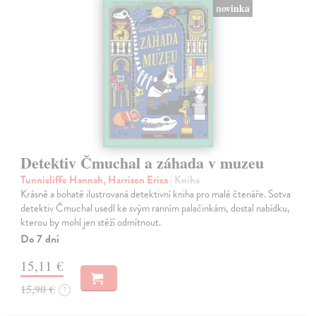
novinka
Detektiv Čmuchal a záhada v muzeu
Tunnicliffe Hannah, Harrison Erica
| Kniha
Krásně a bohatě ilustrovaná detektivní kniha pro malé čtenáře. Sotva
detektiv Čmuchal usedl ke svým ranním palačinkám, dostal nabídku,
kterou by mohl jen stěží odmítnout.
Do 7 dní
15,11 €
15,90 €
?