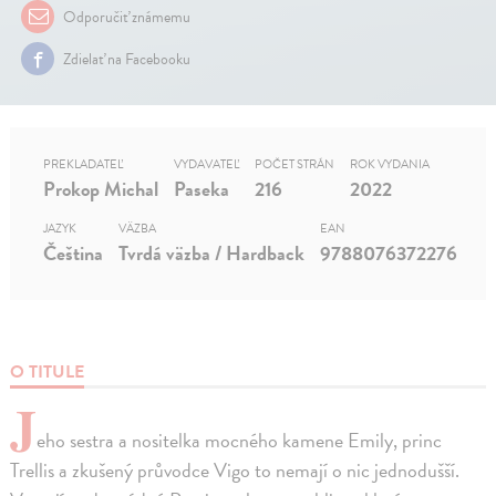
Odporučiť známemu
Zdielať na Facebooku
PREKLADATEĽ
VYDAVATEĽ
POČET STRÁN
ROK VYDANIA
Prokop Michal
Paseka
216
2022
JAZYK
VÄZBA
EAN
Čeština
Tvrdá väzba / Hardback
9788076372276
O TITULE
J
eho sestra a nositelka mocného kamene Emily, princ
Trellis a zkušený průvodce Vigo to nemají o nic jednodušší.