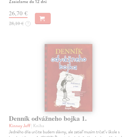
Zasielame do 12 dní
26,70 €
28,10 €
?
Denník odvážneho bojka 1.
Kinney Jeff
| Kniha
Jedného dňa určite budem slávny, ale zatiaľ musím trčať v škole s