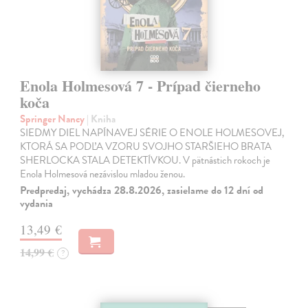
Enola Holmesová 7 - Prípad čierneho
koča
Springer Nancy
| Kniha
SIEDMY DIEL NAPÍNAVEJ SÉRIE O ENOLE HOLMESOVEJ,
KTORÁ SA PODĽA VZORU SVOJHO STARŠIEHO BRATA
SHERLOCKA STALA DETEKTÍVKOU. V pätnástich rokoch je
Enola Holmesová nezávislou mladou ženou.
Predpredaj, vychádza 28.8.2026, zasielame do 12 dní od
vydania
13,49 €
14,99 €
?