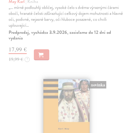
May Karl
| Kniha
„… mírně podlouhlý obličej, vysoké čelo s dvěma výraznými čárami
obočí, hranaté čelisti zdůrazňující celkový dojem mohutnosti a hlavně
oči, podivné, nejasné barvy, oči hluboce posazené, co chvíli
uplouvající…
Predpredaj, vychádza 3.9.2026, zasielame do 12 dní od
vydania
17,99 €
19,99 €
?
novinka