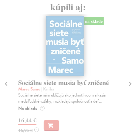
kúpili aj:
na sklade
Sociálne siete musia byť zničené
S
K
Marec Samo
| Kniha
Sociálne siete nám ubližujú ako jednotlivcom a kazia
Mik
medziľudské vzťahy, rozkladajú spoločnosť a def...
Mon
o k
Na sklade
?
Na
16,44 €
23
16,95 €
?