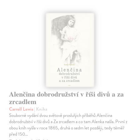
Alenčina dobrodružství v říši divů a za
zrcadlem
Carroll Lewis
| Kniha
Souborné vydání dvou světově proslulých příběhů Alenčina
dobrodružství v říši divů a Za zrcadlem a co tam Alenka našla. První z
obou knih vyšla v roce 1865, druhá o sedm let později, tedy téměř
před 150…