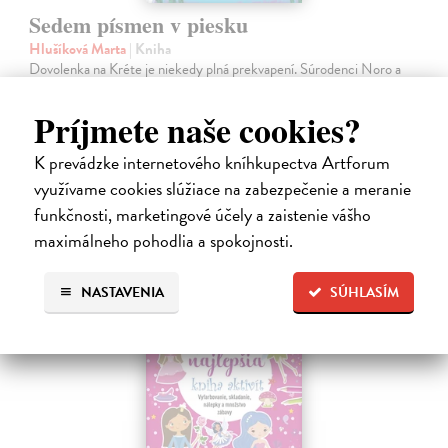
Sedem písmen v piesku
Hlušíková Marta
| Kniha
Dovolenka na Kréte je niekedy plná prekvapení. Súrodenci Noro a
Anabela pri mori spoznávajú svojráznych Chrtovcov, natrafia na
usušenú jaštericu, zaujmú ich Uwe a Hans, ktorí sú takmer celé dni
Príjmete naše cookies?
zahrabaní…
Na sklade
?
K prevádzke internetového kníhkupectva Artforum
využívame cookies slúžiace na zabezpečenie a meranie
14,20 €
funkčnosti, marketingové účely a zaistenie vášho
14,95 €
?
maximálneho pohodlia a spokojnosti.
NASTAVENIA
SÚHLASÍM