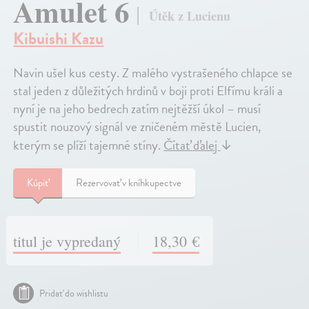
Amulet 6
Útěk z Lucienu
Kibuishi Kazu
Navin ušel kus cesty. Z malého vystrašeného chlapce se
stal jeden z důležitých hrdinů v boji proti Elfímu králi a
nyní je na jeho bedrech zatím nejtěžší úkol – musí
spustit nouzový signál ve zničeném městě Lucien,
kterým se plíží tajemné stíny.
Čítať ďalej
↓
Kúpiť
Rezervovať v kníhkupectve
titul je vypredaný
18,30 €
Pridať do wishlistu