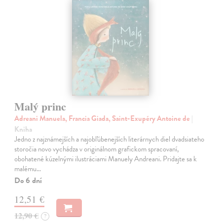
Malý princ
Adreani Manuela, Francia Giada, Saint-Exupéry Antoine de
|
Kniha
Jedno z najznámejších a najobľúbenejších literárnych diel dvadsiateho
storočia novo vychádza v originálnom grafickom spracovaní,
obohatené kúzelnými ilustráciami Manuely Andreani. Pridajte sa k
malému…
Do 6 dní
12,51 €
12,90 €
?