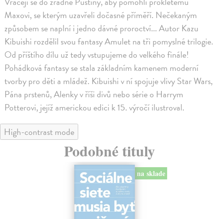
Vracejí se do zrádné Pustiny, aby pomohli prokletému
Maxovi, se kterým uzavřeli dočasné příměří. Nečekaným
způsobem se naplní i jedno dávné proroctví... Autor Kazu
Kibuishi rozdělil svou fantasy Amulet na tři pomyslné trilogie.
Od příštího dílu už tedy vstupujeme do velkého finále!
Pohádková fantasy se stala základním kamenem moderní
tvorby pro děti a mládež. Kibuishi v ní spojuje vlivy Star Wars,
Pána prstenů, Alenky v říši divů nebo série o Harrym
Potterovi, jejíž americkou edici k 15. výročí ilustroval.
High-contrast mode
Podobné tituly
na sklade