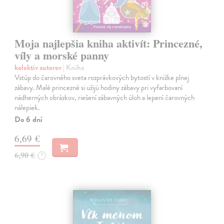
Moja najlepšia kniha aktivít: Princezné,
víly a morské panny
kolektív autorov
| Kniha
Vstúp do čarovného sveta rozprávkových bytostí v knižke plnej
zábavy. Malé princezné si užijú hodiny zábavy pri vyfarbovaní
nádherných obrázkov, riešení zábavných úloh a lepení čarovných
nálepiek.
Do 6 dní
6,69 €
6,90 €
?