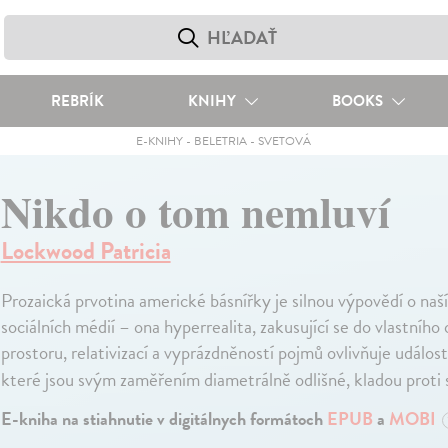
REBRÍK
KNIHY
BOOKS
E-KNIHY
-
BELETRIA
-
SVETOVÁ
Nikdo o tom nemluví
Lockwood Patricia
Prozaická prvotina americké básnířky je silnou výpovědí o naš
sociálních médií – ona hyperrealita, zakusující se do vlastníh
prostoru, relativizací a vyprázdněností pojmů ovlivňuje událos
které jsou svým zaměřením diametrálně odlišné, kladou proti s
E-kniha na stiahnutie v digitálnych formátoch
EPUB
a
MOBI