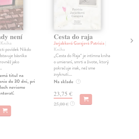
ady není
Cesta do raja
Ni
ne
| Kniha
Jarjabková Garajová Patrícia
|
cti povídek Nikdo
Kniha
Hop
dstavuje básníka
„Cesta do Raja“ je intímna kniha
Nikd
 rovněž jako
o umieraní, smrti a živote, ktorý
mála
..
pokračuje inak, než sme
Mor
zvyknutí....
poz..
emá titul na
nie do 30 dní, pri
Na sklade
Zas
?
uloch nevieme
antovať.
23,75 €
13
25,00 €
?
14,