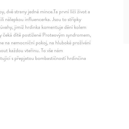
by, dvě strany jedné mince.Ta první líčí život a
li nálepkou influencerka. Jsou to střípky
a úvahy, jimiž hrdinka komentuje dění kolem
nky čeká dítě postižené Proteovým syndromem,
ne na nemocniční pokoj, na hluboké prožívání
knout každou vteřinu. To vše nám
stující s přepjatou bombastičností hrdinčina