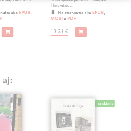
Horowitze, ...
pro 
hnutie ako
EPUB
,
Na stiahnutie ako
EPUB
,
F
MOBI
a
PDF
MO
13,24 €
10
 aj:
na sklade