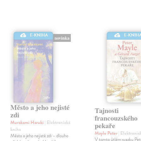
E-KNIHA
E-KNIH
novinka
Město a jeho nejisté
Tajnosti
zdi
francouzského
Murakami Haruki
| Elektronická
pekaře
kniha
Mayle Peter
| Elektronic
Město a jeho nejisté zdi – dlouho
V tomto útlém svazku Pe