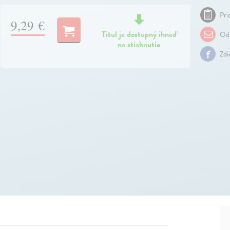
Pri
9,29 €
Titul je dostupný ihneď
Odp
na stiahnutie
Zdi