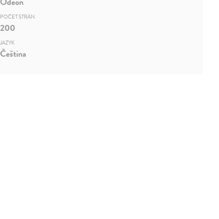
Odeon
POČET STRÁN
200
JAZYK
Čeština