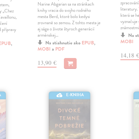
zpracování
Narine Abgarian sa na stránkach
zetem,
literatury.
knihy vracia do svojho rodného
ny „Chez
která se h
mesta Berd, ktoré bolo kedysi
availlonu,
vyznačuje
zrovnané so zemou. Z tohto mesta je
ečení
známostmi
aj sága o živote štyroch generácií
 přípravy
arménskej…
Na st
MOBI
Na stiahnutie ako
EPUB
,
EPUB
,
MOBI
a
PDF
14,18 
13,90 €
A
E-KNIHA