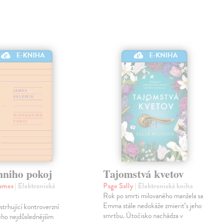
E-KNIHA
E-KNIHA
nniho pokoj
Tajomstvá kvetov
James
| Elektronická
Page Sally
| Elektronická kniha
Rok po smrti milovaného manžela sa
Emma stále nedokáže zmieriť s jeho
strhující kontroverzní
smrťou. Útočisko nachádza v
eho nejdůslednějším