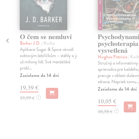
O čem se nemluví
Psychodynam
psychoterapia
Barker J.D.
| Kniha
vysvetlená
Aplikace Sugar & Spice vévodí
světovým žebříčkům – stáhly si ji
Hughes Patricia
| Kni
už miliony lidí. Své manželské
á
Stručný a informatívny
probl...
sprievodca pre každého
Zasielame do 14 dní
pracuje v oblasti dušev
zdravia. Napriek tomu...
19,39 €
Zasielame do 14 dní
19,99 €
?
10,05 €
10,58 €
?