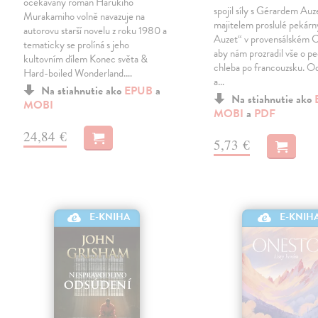
očekávaný román Harukiho
spojil síly s Gérardem Au
Murakamiho volně navazuje na
majitelem proslulé pekár
autorovu starší novelu z roku 1980 a
Auzet“ v provensálském C
tematicky se prolíná s jeho
aby nám prozradil vše o p
kultovním dílem Konec světa &
chleba po francouzsku. Od
Hard-boiled Wonderland.…
a…
Na stiahnutie ako
EPUB
a
Na stiahnutie ako
MOBI
MOBI
a
PDF
24,84 €
5,73 €
E-KNIHA
E-KNIH