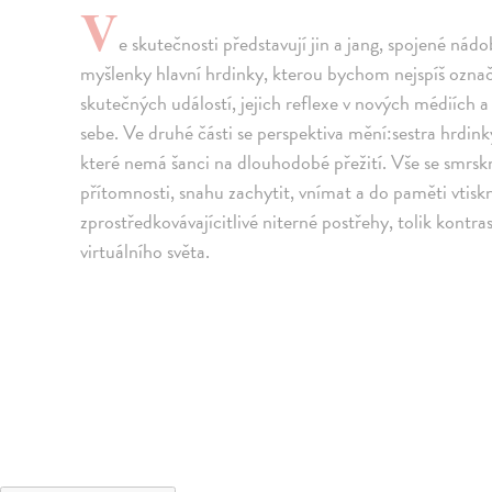
V
e skutečnosti představují jin a jang, spojené nádo
myšlenky hlavní hrdinky, kterou bychom nejspíš označi
skutečných událostí, jejich reflexe v nových médiích 
sebe. Ve druhé části se perspektiva mění:sestra hrdi
které nemá šanci na dlouhodobé přežití. Vše se smrsk
přítomnosti, snahu zachytit, vnímat a do paměti vtis
zprostředkovávajícitlivé niterné postřehy, tolik kontra
virtuálního světa.