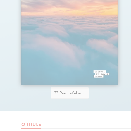
Prečítať ukážku
O TITULE