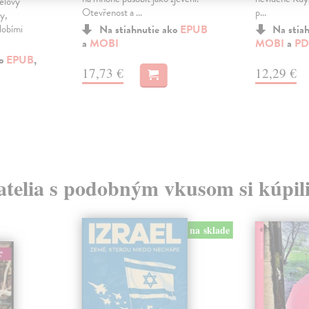
elovy
Otevřenost a ...
p...
y,
dobími
Na stiahnutie ako
EPUB
Na stia
a
MOBI
MOBI
a
PD
ko
EPUB
,
17,73 €
12,29 €
atelia s podobným vkusom si kúpili
na sklade