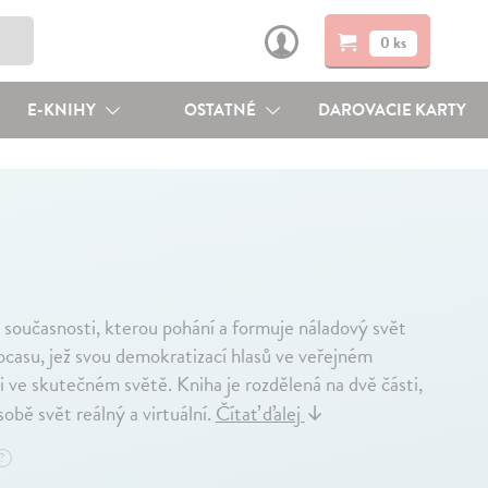
0 ks
E-KNIHY
OSTATNÉ
DAROVACIE KARTY
í současnosti, kterou pohání a formuje náladový svět
o ocasu, jež svou demokratizací hlasů ve veřejném
ti ve skutečném světě. Kniha je rozdělená na dvě části,
obě svět reálný a virtuální.
Čítať ďalej
↓
?