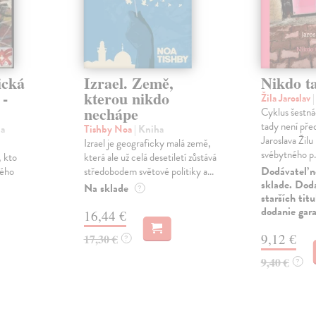
ická
Izrael. Země,
Nikdo t
 -
kterou nikdo
Žila Jaroslav
nechápe
Cyklus šestná
tady není pře
ha
Tishby Noa
| Kniha
Jaroslava Žilu
Izrael je geograficky malá země,
svébytného p.
, kto
která ale už celá desetiletí zůstává
Dodávateľ n
ného
středobodem světové politiky a...
sklade. Doda
Na sklade
?
starších tit
dodanie gar
16,44 €
9,12 €
17,30 €
?
9,40 €
?