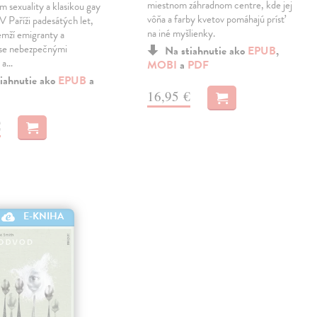
miestnom záhradnom centre, kde jej
m sexuality a klasikou gay
vôňa a farby kvetov pomáhajú prísť
 V Paříži padesátých let,
na iné myšlienky.
emží emigranty a
 se nebezpečnými
Na stiahnutie ako
EPUB
,
 a…
MOBI
a
PDF
iahnutie ako
EPUB
a
16,95 €
€
E-KNIHA