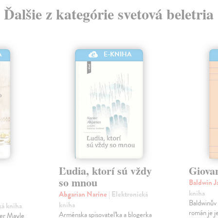
Ďalšie z kategórie svetová beletria
A
E-KNIHA
Ľudia, ktorí sú vždy
Giova
so mnou
Baldwin 
kniha
Abgarian Narine
| Elektronická
Baldwinův 
kniha
ká kniha
román je j
Arménska spisovateľka a blogerka
ter Mayle