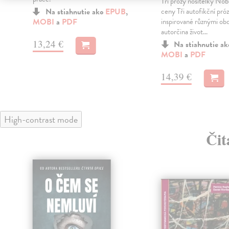
Tři prózy nositelky Nob
Na stiahnutie ako
EPUB
,
ceny Tři autofikční próz
MOBI
a
PDF
inspirované různými ob
autorčina život...
13,24 €
Na stiahnutie a
MOBI
a
PDF
14,39 €
High-contrast mode
Čit