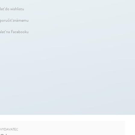
dať do wishlistu
oručiť známemu
elať na Facebooku
VYDAVATEĽ