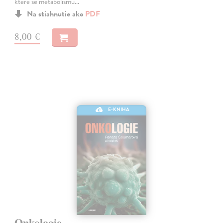
které se metabolismu…
Na stiahnutie ako
PDF
8,00 €
E-KNIHA
Onkologie