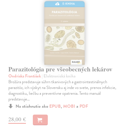
E-KNIHA
Parazitológia pre všeobecných lekárov
Ondriska František
| Elektronická kniha
Brožúra predstavuje súhrn tkanivových a gastrointestinálnych
parazitóz, ich výskyt na Slovensku aj inde vo svete, prenos infekcie,
diagnostiku, liečbu a preventívne opatrenia. Tento manuál
predstavuje…
Na stiahnutie ako
EPUB
,
MOBI
a
PDF
28,00 €