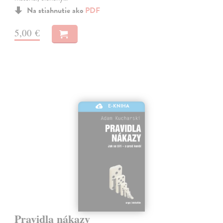
Na stiahnutie ako
PDF
5,00 €
E-KNIHA
Pravidla nákazy