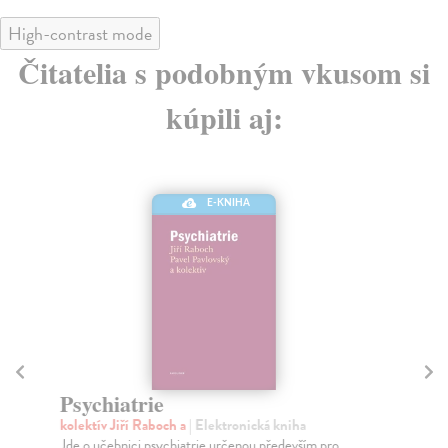
High-contrast mode
Čitatelia s podobným vkusom si
kúpili aj:
E-KNIHA
Psychiatrie
Př
kolektív Jiří Raboch a
| Elektronická kniha
Bár
Jde o učebnici psychiatrie určenou především pro
Uče