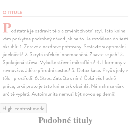
O TITULE
P
odstatné je ozdravit tělo a změnit životní styl. Tato kniha
vám poskytne podrobný návod jak na to. Je rozdělena do šesti
okruhů: 1. Zdravé a nezdravé potraviny. Sestavte si optimální
jídelníček! 2. Skrytá infekční onemocnění. Zbavte se jich! 3.
Spokojená střeva. Vylaďte střevní mikroflóru! 4. Hormony v
rovnováze. Jděte přírodní cestou! 5. Detoxikace. Pryč s jedy v
těle i prostředí! 6. Stres. Zatočte s ním! Čeká vás hodně
práce, také proto je tato kniha tak obsáhlá. Námaha se však
určitě vyplatí. Autoimunita nemusí být novou epidemií!
High-contrast mode
Podobné tituly