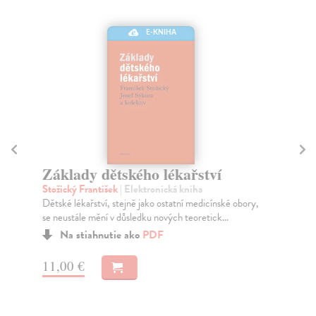
E-KNIHA
Základy dětského lékařství
K
Stožický František
| Elektronická kniha
El
Dětské lékařství, stejně jako ostatní medicínské obory,
Sof
se neustále mění v důsledku nových teoretick...
int
Na stiahnutie ako
PDF
11,00 €
15