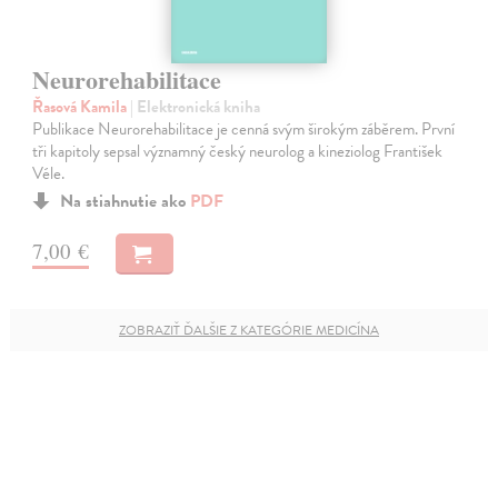
Neurorehabilitace
Řasová Kamila
| Elektronická kniha
Publikace Neurorehabilitace je cenná svým širokým záběrem. První
tři kapitoly sepsal významný český neurolog a kineziolog František
Véle.
Na stiahnutie ako
PDF
7,00 €
ZOBRAZIŤ ĎALŠIE Z KATEGÓRIE MEDICÍNA