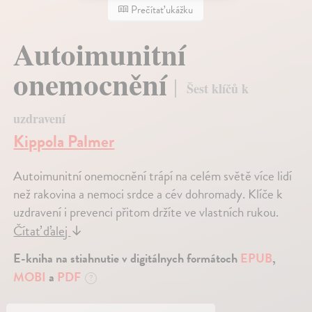
Prečítať ukážku
Autoimunitní
onemocnění
Šest klíčů k
uzdravení
Kippola Palmer
Autoimunitní onemocnění trápí na celém světě více lidí
než rakovina a nemoci srdce a cév dohromady. Klíče k
uzdravení i prevenci přitom držíte ve vlastních rukou.
Čítať ďalej
↓
E-kniha na stiahnutie v digitálnych formátoch
EPUB
,
MOBI
a
PDF
?