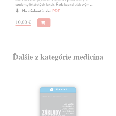
studenty lékařských fakult. Řada kapitol však svým ...
stu
Na stiahnutie ako
PDF
10,00 €
8,
Ďalšie z kategórie medicína
E-KNIHA