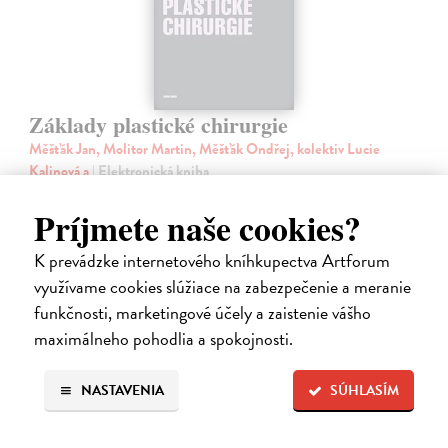
Základy plastické chirurgie
Měšťák Jan, Molitor Martin, Měšťák Ondřej, kolektiv Lucie
Kalinová a
| Elektronická kniha
Publikace zpracovává základní problematiku oboru plastické,
rekonstrukční a estetické chirurgie. Kolektiv autorů reaguje na
Príjmete naše cookies?
skutečnost, že v plastické chirurgii – stejně jako v ostatních
medicínských oborech…
K prevádzke internetového kníhkupectva Artforum
Na stiahnutie ako
PDF
využívame cookies slúžiace na zabezpečenie a meranie
funkčnosti, marketingové účely a zaistenie vášho
10,00 €
maximálneho pohodlia a spokojnosti.
NASTAVENIA
SÚHLASÍM