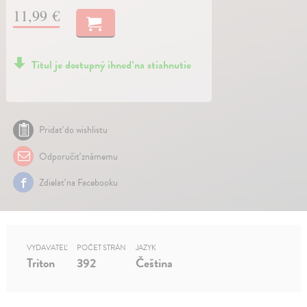
11,99 €
Titul je dostupný ihneď na stiahnutie
Pridať do wishlistu
Odporučiť známemu
Zdielať na Facebooku
VYDAVATEĽ
POČET STRÁN
JAZYK
Triton
392
Čeština