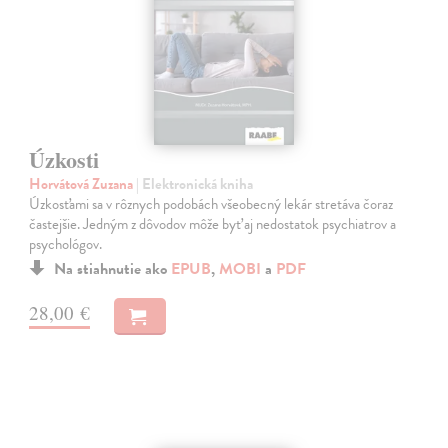
Úzkosti
Horvátová Zuzana
| Elektronická kniha
Úzkosťami sa v rôznych podobách všeobecný lekár stretáva čoraz
častejšie. Jedným z dôvodov môže byť aj nedostatok psychiatrov a
psychológov.
Na stiahnutie ako
EPUB
,
MOBI
a
PDF
28,00 €