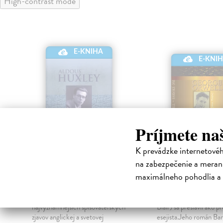
High-contrast mode
E-KNIHA
E-KNI
Príjmete na
K prevádzke internetové
na zabezpečenie a merani
Prekrásny nový svet
Barmské dni
maximálneho pohodlia a 
Huxley Aldous
| Elektronická
Orwell George
| Elekt
kniha
kniha
Aldous Huxley, jeden z
Autor (vl. Menom Eric
najvýznamnejších spisovateľských
Blair) sa preslávil ako pr
zjavov anglickej a svetovej
esejista.Jeho román Ba