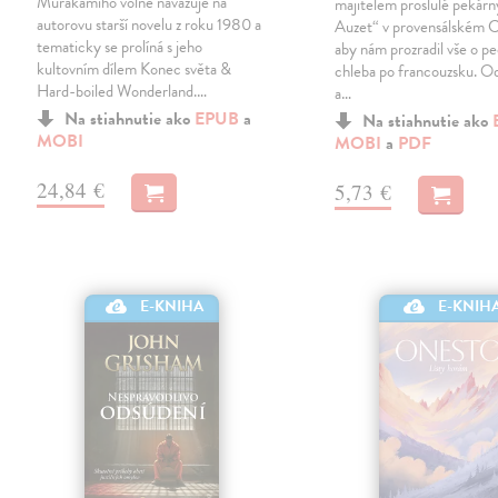
Murakamiho volně navazuje na
majitelem proslulé pekár
autorovu starší novelu z roku 1980 a
Auzet“ v provensálském C
tematicky se prolíná s jeho
aby nám prozradil vše o p
kultovním dílem Konec světa &
chleba po francouzsku. Od
Hard-boiled Wonderland.…
a…
Na stiahnutie ako
EPUB
a
Na stiahnutie ako
MOBI
MOBI
a
PDF
24,84 €
5,73 €
E-KNIHA
E-KNIH