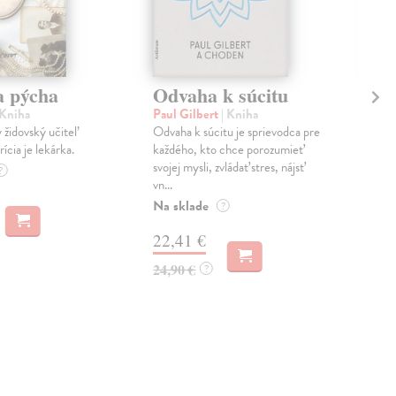
a pýcha
Odvaha k súcitu
Ha
vy
 Kniha
Paul Gilbert
| Kniha
 židovský učiteľ
Odvaha k súcitu je sprievodca pre
Mor
ícia je lekárka.
každého, kto chce porozumieť
Ak e
svojej mysli, zvládať stres, nájsť
ozaj
?
vn...
je t
Na sklade
Do 
?
22,41 €
16
24,90 €
?
16,