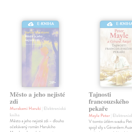
E-KNIHA
E-KNIH
Město a jeho nejisté
Tajnosti
zdi
francouzského
pekaře
Murakami Haruki
| Elektronická
kniha
Mayle Peter
| Elektronic
Město a jeho nejisté zdi – dlouho
V tomto útlém svazku Pe
očekávaný román Harukiho
spojil síly s Gérardem Au