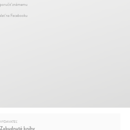
oručiť známemu
elať na Facebooku
VYDAVATEĽ
Zabudnuté knihy