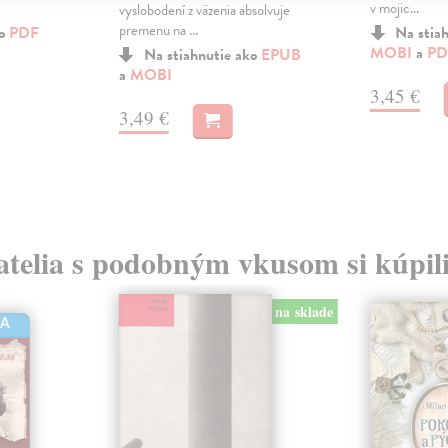
v mojic...
vyslobodení z väzenia absolvuje
premenu na ...
ko
PDF
Na stia
MOBI
a
PD
Na stiahnutie ako
EPUB
a
MOBI
3,45 €
3,49 €
atelia s podobným vkusom si kúpili
na sklade
HA