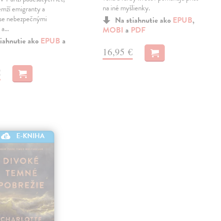
na iné myšlienky.
emží emigranty a
 se nebezpečnými
Na stiahnutie ako
EPUB
,
 a…
MOBI
a
PDF
iahnutie ako
EPUB
a
16,95 €
€
E-KNIHA