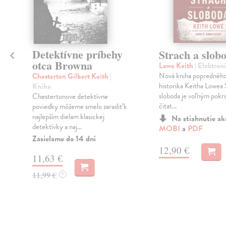
Detektívne príbehy
Strach a slob
otca Browna
Lowe Keith
| Elektron
Nová kniha popredného
Chesterton Gilbert Keith
|
,
historika Keitha Lowea 
Kniha
o
sloboda je voľným pok
Chestertonove detektívne
čitat...
poviedky môžeme smelo zaradiť k
najlepším dielam klasickej
Na stiahnutie a
detektívky a naj...
MOBI
a
PDF
Zasielame do 14 dní
12,90 €
11,63 €
11,99 €
?