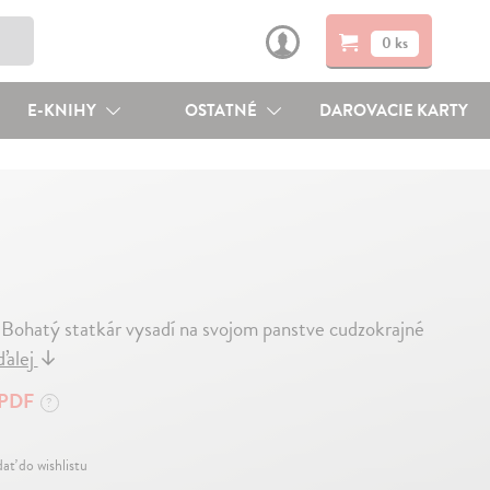
0 ks
E-KNIHY
OSTATNÉ
DAROVACIE KARTY
 Bohatý statkár vysadí na svojom panstve cudzokrajné
ďalej
↓
PDF
?
dať do wishlistu