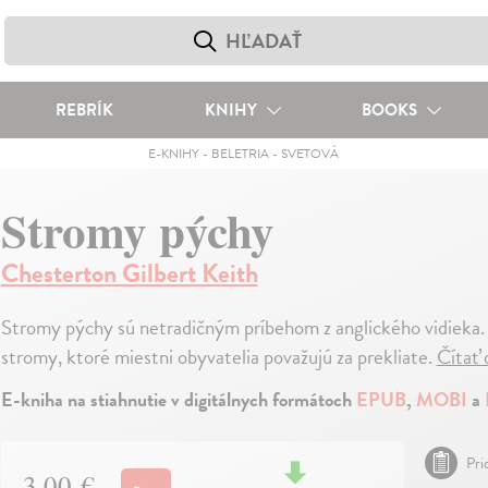
REBRÍK
KNIHY
BOOKS
E-KNIHY
-
BELETRIA
-
SVETOVÁ
Stromy pýchy
Chesterton Gilbert Keith
Stromy pýchy sú netradičným príbehom z anglického vidieka.
stromy, ktoré miestni obyvatelia považujú za prekliate.
Čítať 
E-kniha na stiahnutie v digitálnych formátoch
EPUB
,
MOBI
a
Pri
3,00 €