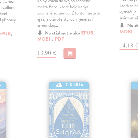
knihy vracia do svojho rodného
ny „Chez
která se h
mesta Berd, ktoré bolo kedysi
availlonu,
vyznačuje
zrovnané so zemou. Z tohto mesta je
ečení
známostmi
aj sága o živote štyroch generácií
 přípravy
arménskej…
Na st
MOBI
Na stiahnutie ako
EPUB
,
EPUB
,
MOBI
a
PDF
14,18 
13,90 €
A
E-KNIHA