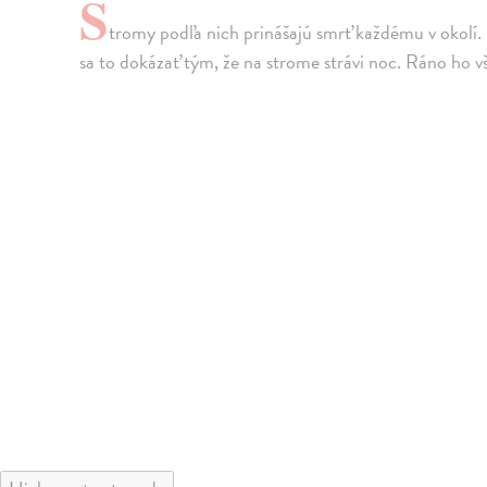
S
tromy podľa nich prinášajú smrť každému v okolí. 
sa to dokázať tým, že na strome strávi noc. Ráno ho v