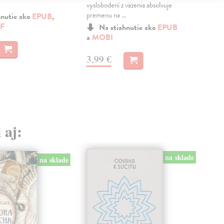
vyslobodení z väzenia absolvuje
vysl
premenu na ...
prem
hnutie ako
EPUB
,
F
Na stiahnutie ako
EPUB
a
MOBI
a
M
3,99 €
3,
 aj:
na sklade
na sklade