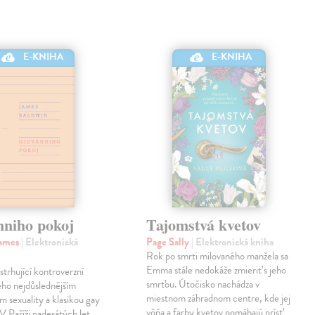
E-KNIHA
E-KNIHA
nniho pokoj
Tajomstvá kvetov
James
| Elektronická
Page Sally
| Elektronická kniha
Rok po smrti milovaného manžela sa
Emma stále nedokáže zmieriť s jeho
strhující kontroverzní
smrťou. Útočisko nachádza v
eho nejdůslednějším
miestnom záhradnom centre, kde jej
m sexuality a klasikou gay
vôňa a farby kvetov pomáhajú prísť
 V Paříži padesátých let,