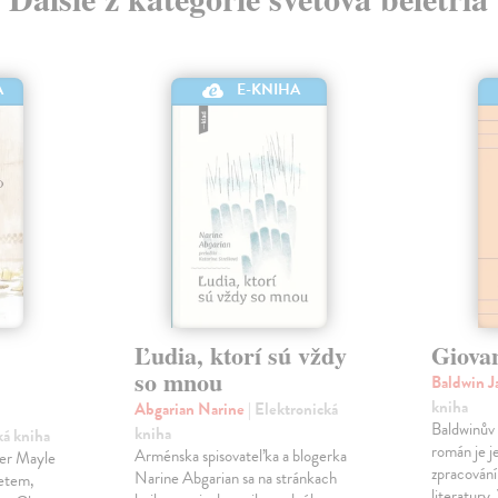
A
E-KNIHA
Ľudia, ktorí sú vždy
Giova
so mnou
Baldwin 
kniha
Abgarian Narine
| Elektronická
Baldwinův 
kniha
ká kniha
román je j
Arménska spisovateľka a blogerka
ter Mayle
zpracování
Narine Abgarian sa na stránkach
zetem,
literatury.