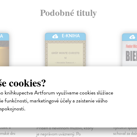
Podobné tituly
E-KNIHA
HA
še cookies?
ho kníhkupectva Artforum využívame cookies slúžiace
e funkčnosti, marketingové účely a zaistenie vášho
Gróf Monte Christo
Biele no
VI
spokojnosti.
ronická
Dostojevskij
Elektronická
st. Alexander Dumas
|
 Arthur
"Možno slnečn
Elektronická kniha
ozaik a
vykukol spoza
Príbeh o nevinnom mužovi, ktorý
rmské dni
schoval za da
je neprávom uväznený. Po