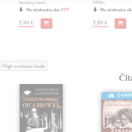
literatúry minul...
(1934...
Na stiahnutie ako
PDF
Na stiahnutie a
5,80 €
5,80 €
High-contrast mode
Čit
E-KNI