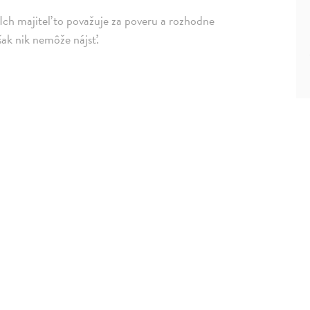
Ich majiteľ to považuje za poveru a rozhodne
šak nik nemôže nájsť.