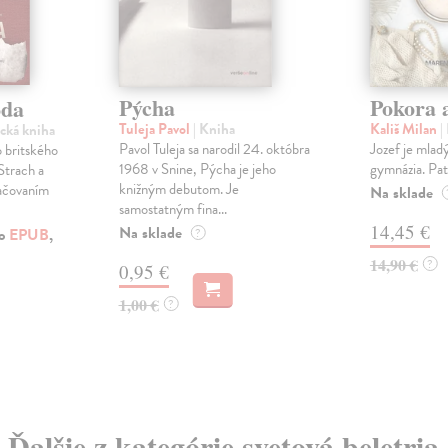
Pýcha
Pokora 
oda
Tuleja Pavol
| Kniha
Kališ Milan
|
ická kniha
Pavol Tuleja sa narodil 24. októbra
Jozef je mladý
 britského
1968 v Snine, Pýcha je jeho
gymnázia. Patr
Strach a
knižným debutom. Je
račovaním
Na sklade
samostatným fina...
14,45 €
Na sklade
ko
EPUB
,
?
14,90 €
?
0,95 €
1,00 €
?
Ďalšie z kategórie svetová beletria