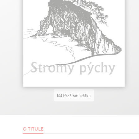
Prečítať ukážku
O TITULE