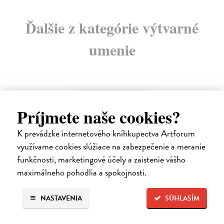
Ďalšie z kategórie výtvarné
umenie
na sklade
Príjmete naše cookies?
K prevádzke internetového kníhkupectva Artforum
využívame cookies slúžiace na zabezpečenie a meranie
funkčnosti, marketingové účely a zaistenie vášho
maximálneho pohodlia a spokojnosti.
NASTAVENIA
SÚHLASÍM
Posledná večera Leonarda z Vinci
Lajda Stano
| Kniha