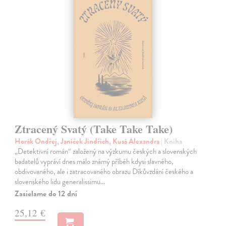
Ztracený Svatý (Take Take Take)
Horák Ondřej, Janíček Jindřich, Kusá Alexandra
| Kniha
„Detektivní román“ založený na výzkumu českých a slovenských
badatelů vypráví dnes málo známý příběh kdysi slavného,
obdivovaného, ale i zatracovaného obrazu Díkůvzdání českého a
slovenského lidu generalissimu…
Zasielame do 12 dní
25,12 €