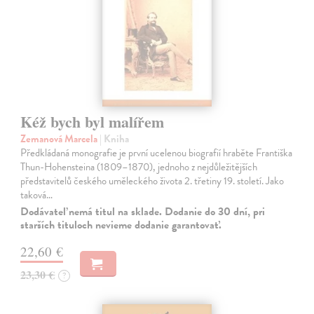
Kéž bych byl malířem
Zemanová Marcela
| Kniha
Předkládaná monografie je první ucelenou biografií hraběte Františka
Thun-Hohensteina (1809–1870), jednoho z nejdůležitějších
představitelů českého uměleckého života 2. třetiny 19. století. Jako
taková…
Dodávateľ nemá titul na sklade. Dodanie do 30 dní, pri
starších tituloch nevieme dodanie garantovať.
22,60 €
23,30 €
?