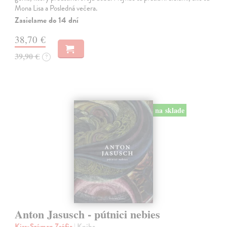
Mona Lisa a Posledná večera.
Zasielame do 14 dní
38,70 €
39,90 €
?
na sklade
Anton Jasusch - pútnici nebies
Kiss-Széman Zsófia
| Kniha