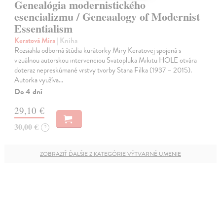
Genealógia modernistického
esencializmu / Geneaalogy of Modernist
Essentialism
Keratová Mira
| Kniha
Rozsiahla odborná štúdia kurátorky Miry Keratovej spojená s
vizuálnou autorskou intervenciou Svätopluka Mikitu HOLE otvára
doteraz nepreskúmané vrstvy tvorby Stana Filka (1937 – 2015).
Autorka využíva…
Do 4 dní
29,10 €
30,00 €
?
ZOBRAZIŤ ĎALŠIE Z KATEGÓRIE VÝTVARNÉ UMENIE