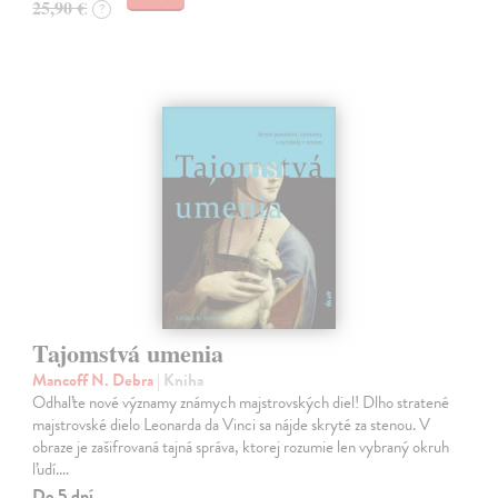
25,90 €
?
Tajomstvá umenia
Mancoff N. Debra
| Kniha
Odhaľte nové významy známych majstrovských diel! Dlho stratené
majstrovské dielo Leonarda da Vinci sa nájde skryté za stenou. V
obraze je zašifrovaná tajná správa, ktorej rozumie len vybraný okruh
ľudí.…
Do 5 dní