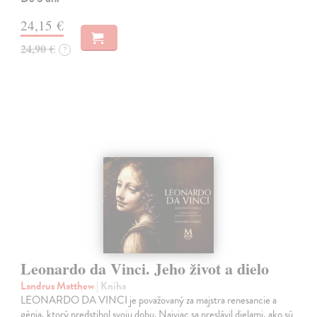
24,15 €
24,90 €
?
Leonardo da Vinci. Jeho život a dielo
Landrus Matthew
| Kniha
LEONARDO DA VINCI je považovaný za majstra renesancie a
génia, ktorý predstihol svoju dobu. Najviac sa preslávil dielami, ako sú