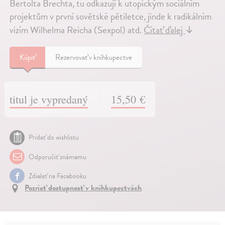
Bertolta Brechta, tu odkazují k utopickým sociálním
projektům v první sovětské pětiletce, jinde k radikálním
vizím Wilhelma Reicha (Sexpol) atd.
Čítať ďalej
↓
Kúpiť
Rezervovať v kníhkupectve
titul je vypredaný
15,50 €
Pridať do wishlistu
Odporučiť známemu
Zdielať na Facebooku
Pozrieť dostupnosť v kníhkupectvách