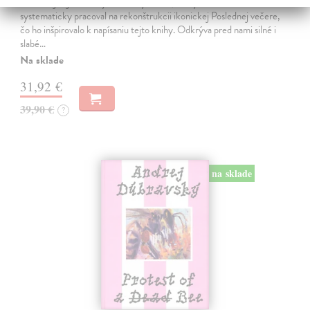
Stano Lajda je súčasný slovenský maliar, ktorý niekoľko rokov
systematicky pracoval na rekonštrukcii ikonickej Poslednej večere,
čo ho inšpirovalo k napísaniu tejto knihy. Odkrýva pred nami silné i
slabé…
Na sklade
31,92 €
39,90 €
?
na sklade