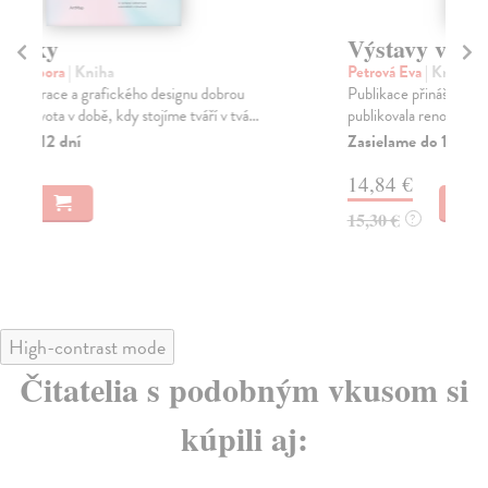
Výstavy v čase proměn
Z
Petrová Eva
| Kniha
Vu
Publikace přináší reprezentativní výběr z textů, které
Aut
publikovala renomovaná historička umění Eva P...
pří
Zasielame do 12 dní
Za
14,84 €
22
15,30 €
23
?
High-contrast mode
Čitatelia s podobným vkusom si
kúpili aj: