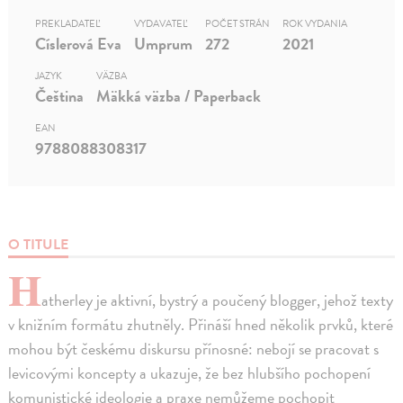
PREKLADATEĽ
VYDAVATEĽ
POČET STRÁN
ROK VYDANIA
Císlerová Eva
Umprum
272
2021
JAZYK
VÄZBA
Čeština
Mäkká väzba / Paperback
EAN
9788088308317
O TITULE
H
atherley je aktivní, bystrý a poučený blogger, jehož texty
v knižním formátu zhutněly. Přináší hned několik prvků, které
mohou být českému diskursu přínosné: nebojí se pracovat s
levicovými koncepty a ukazuje, že bez hlubšího pochopení
komunistické ideologie a praxe nemůžeme pochopit