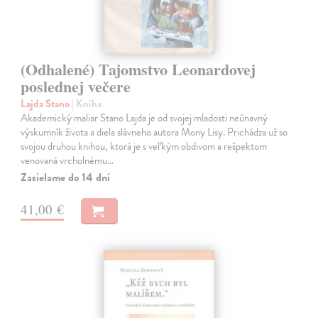
(Odhalené) Tajomstvo Leonardovej
poslednej večere
Lajda Stano
| Kniha
Akademický maliar Stano Lajda je od svojej mladosti neúnavný
výskumník života a diela slávneho autora Mony Lisy. Prichádza už so
svojou druhou knihou, ktorá je s veľkým obdivom a rešpektom
venovaná vrcholnému…
Zasielame do 14 dní
41,00 €