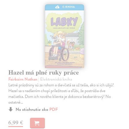
E-KNIHA
Hazel má plné ruky práce
Fairbairn Nathan
| Elektronická kniha
Letné prázdniny sú za rohom a dievčatá sa už tešia, ako si ich užijú!
Hazel sa s nadšením chopí príležitosti a sľúbi, že postrážia dve
mačiatka. Dom ich nového klienta je dokonca bezbariérový! No
ostatné…
Na stiahnutie ako
PDF
6,99 €