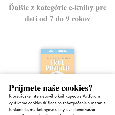
Ďalšie z kategórie e-knihy pre
deti od 7 do 9 rokov
E-KNIHA
Príjmete naše cookies?
K prevádzke internetového kníhkupectva Artforum
využívame cookies slúžiace na zabezpečenie a meranie
Záchranná stanica: Orol Richard
funkčnosti, marketingové účely a zaistenie vášho