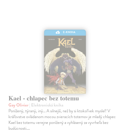
E-KNIHA
Kael - chlapec bez totemu
Gay Olivier
| Elektronická kniha
Ponížený, týraný, iný... A silnejší, než by si ktokoľvek myslel! V
kráľovstve ovládanom mocou zvieracích totemov je mladý chlapec
Kael bez totemu verejne ponížený a vyhlásený za vyvrheľa bez
budúcnosti.…