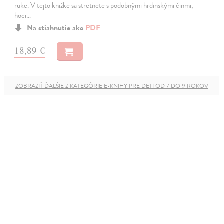
ruke. V tejto knižke sa stretnete s podobnými hrdinskými činmi,
hoci…
Na stiahnutie ako
PDF
18,89 €
ZOBRAZIŤ ĎALŠIE Z KATEGÓRIE E-KNIHY PRE DETI OD 7 DO 9 ROKOV