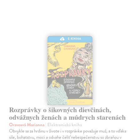
E-KNIHA
Rozprávky o šikovných dievčinách,
odvážnych ženách a múdrych starenách
Oravcová Marianna
| Elektronická kniha
Obvykle sa za hrdinu v živote i v rozprávke považuje muž, a to vďaka
sile, bohatstvu, moci a odvahe čeliť nebezpečenstvu so zbraňou v