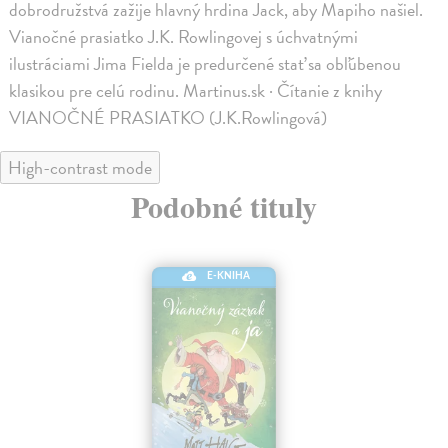
dobrodružstvá zažije hlavný hrdina Jack, aby Mapiho našiel.
Vianočné prasiatko J.K. Rowlingovej s úchvatnými
ilustráciami Jima Fielda je predurčené stať sa obľúbenou
klasikou pre celú rodinu. Martinus.sk · Čítanie z knihy
VIANOČNÉ PRASIATKO (J.K.Rowlingová)
High-contrast mode
Podobné tituly
E-KNIHA