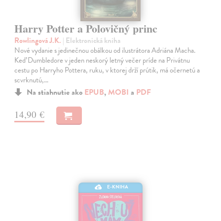
Harry Potter a Polovičný princ
Rowlingová J.K.
| Elektronická kniha
Nové vydanie s jedinečnou obálkou od ilustrátora Adriána Macha.
Keď Dumbledore v jeden neskorý letný večer príde na Privátnu
cestu po Harryho Pottera, ruku, v ktorej drží prútik, má očernetú a
scvrknutú,…
Na stiahnutie ako
EPUB
,
MOBI
a
PDF
14,90 €
E-KNIHA