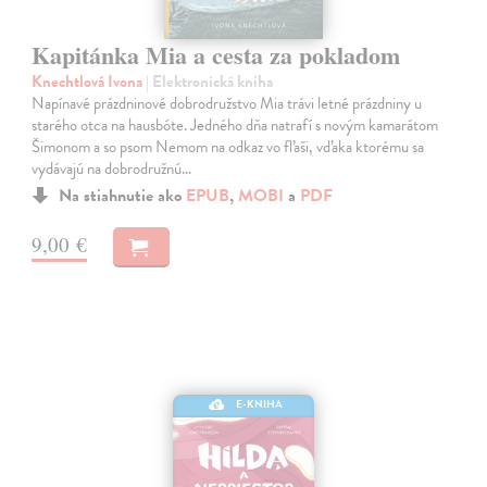
Kapitánka Mia a cesta za pokladom
Knechtlová Ivona
| Elektronická kniha
Napínavé prázdninové dobrodružstvo Mia trávi letné prázdniny u
starého otca na hausbóte. Jedného dňa natrafí s novým kamarátom
Šimonom a so psom Nemom na odkaz vo fľaši, vďaka ktorému sa
vydávajú na dobrodružnú…
Na stiahnutie ako
EPUB
,
MOBI
a
PDF
9,00 €
E-KNIHA