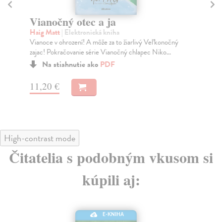
Vianočný otec a ja
Ch
Haig Matt
| Elektronická kniha
Ma
Vianoce v ohrození! A môže za to žiarlivý Veľkonočný
I k
zajac! Pokračovanie série Vianočný chlapec Niko...
kto
Na stiahnutie ako
PDF
11,20 €
14
High-contrast mode
Čitatelia s podobným vkusom si
kúpili aj:
E-KNIHA