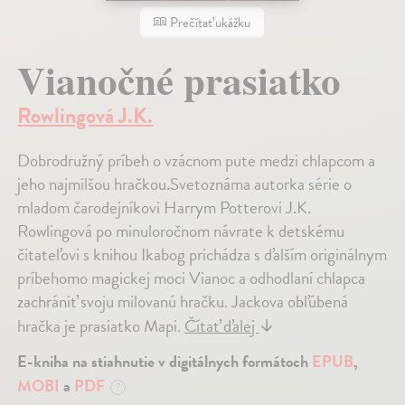
Prečítať ukážku
Vianočné prasiatko
Rowlingová J.K.
Dobrodružný príbeh o vzácnom pute medzi chlapcom a
jeho najmilšou hračkou.Svetoznáma autorka série o
mladom čarodejníkovi Harrym Potterovi J.K.
Rowlingová po minuloročnom návrate k detskému
čitateľovi s knihou Ikabog prichádza s ďalším originálnym
príbehomo magickej moci Vianoc a odhodlaní chlapca
zachrániť svoju milovanú hračku. Jackova obľúbená
hračka je prasiatko Mapi.
Čítať ďalej
↓
E-kniha na stiahnutie v digitálnych formátoch
EPUB
,
MOBI
a
PDF
?