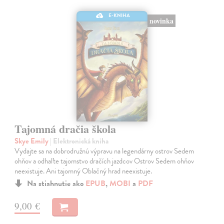
E-KNIHA
novinka
Tajomná dračia škola
Skye Emily
| Elektronická kniha
Vydajte sa na dobrodružnú výpravu na legendárny ostrov Sedem
ohňov a odhaľte tajomstvo dračích jazdcov Ostrov Sedem ohňov
neexistuje. Ani tajomný Oblačný hrad neexistuje.
Na stiahnutie ako
EPUB
,
MOBI
a
PDF
9,00 €