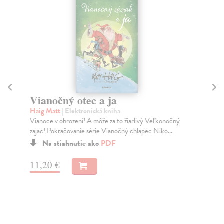
Vianočný otec a ja
Ch
Haig Matt
| Elektronická kniha
Ma
Vianoce v ohrození! A môže za to žiarlivý Veľkonočný
I k
zajac! Pokračovanie série Vianočný chlapec Niko...
kto
Na stiahnutie ako
PDF
11,20 €
14