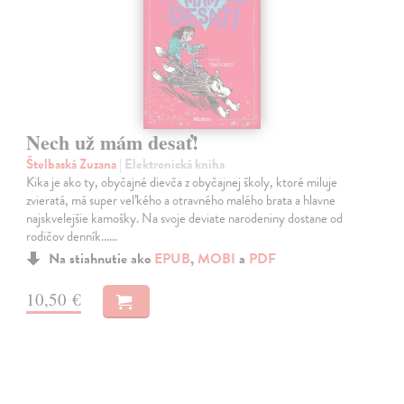
Nech už mám desať!
Štelbaská Zuzana
| Elektronická kniha
Kika je ako ty, obyčajné dievča z obyčajnej školy, ktoré miluje
zvieratá, má super veľkého a otravného malého brata a hlavne
najskvelejšie kamošky. Na svoje deviate narodeniny dostane od
rodičov denník...…
Na stiahnutie ako
EPUB
,
MOBI
a
PDF
10,50 €