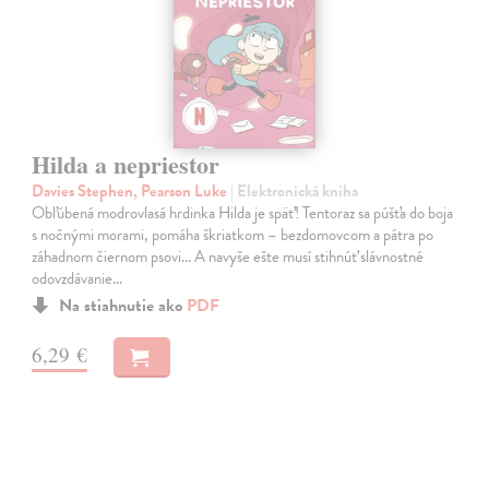
Hilda a nepriestor
Davies Stephen, Pearson Luke
| Elektronická kniha
Obľúbená modrovlasá hrdinka Hilda je späť! Tentoraz sa púšťa do boja
s nočnými morami, pomáha škriatkom – bezdomovcom a pátra po
záhadnom čiernom psovi... A navyše ešte musí stihnúť slávnostné
odovzdávanie…
Na stiahnutie ako
PDF
6,29 €