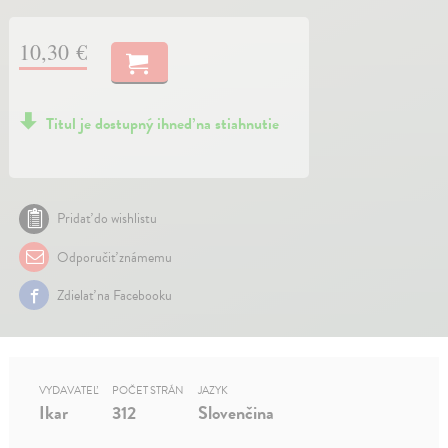
10,30 €
Titul je dostupný ihneď na stiahnutie
Pridať do wishlistu
Odporučiť známemu
Zdielať na Facebooku
VYDAVATEĽ
POČET STRÁN
JAZYK
Ikar
312
Slovenčina