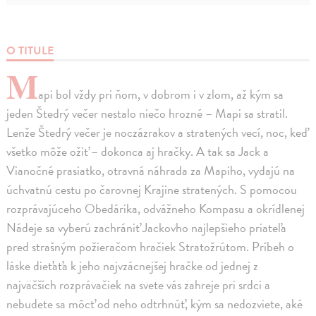
O TITULE
M
api bol vždy pri ňom, v dobrom i v zlom, až kým sa
jeden Štedrý večer nestalo niečo hrozné – Mapi sa stratil.
Lenže Štedrý večer je noczázrakov a stratených vecí, noc, keď
všetko môže ožiť – dokonca aj hračky. A tak sa Jack a
Vianočné prasiatko, otravná náhrada za Mapiho, vydajú na
úchvatnú cestu po čarovnej Krajine stratených. S pomocou
rozprávajúceho Obedárika, odvážneho Kompasu a okrídlenej
Nádeje sa vyberú zachrániť Jackovho najlepšieho priateľa
pred strašným požieračom hračiek Stratožrútom. Príbeh o
láske dieťaťa k jeho najvzácnejšej hračke od jednej z
najväčších rozprávačiek na svete vás zahreje pri srdci a
nebudete sa môcť od neho odtrhnúť, kým sa nedozviete, aké