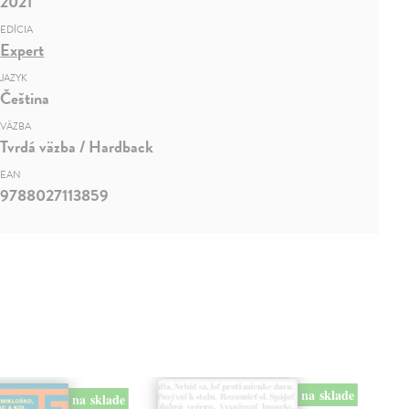
2021
EDÍCIA
Expert
JAZYK
Čeština
VÄZBA
Tvrdá väzba / Hardback
EAN
9788027113859
na sklade
na sklade