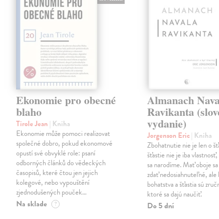
Ekonomie pro obecné
Almanach Nava
blaho
Ravikanta (slo
vydanie)
Tirole Jean
| Kniha
Ekonomie může pomoci realizovat
Jorgenson Eric
| Kniha
společné dobro, pokud ekonomové
Zbohatnutie nie je len o šťa
opustí své obvyklé role: psaní
šťastie nie je iba vlastnosť
odborných článků do vědeckých
sa narodíme. Mať oboje s
časopisů, které čtou jen jejich
zdať nedosiahnuteľné, ale
kolegové, nebo vypouštění
bohatstva a šťastia sú zruč
zjednodušených pouček…
ktoré sa dajú naučiť.
Na sklade
?
Do 5 dní