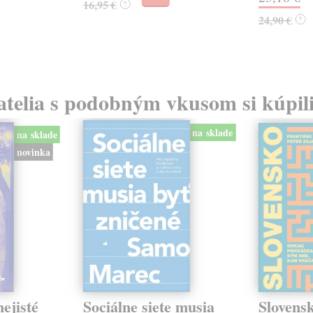
16,95 €
?
24,90 €
?
atelia s podobným vkusom si kúpili
na sklade
na sklade
novinka
ejisté
Sociálne siete musia
Slovens