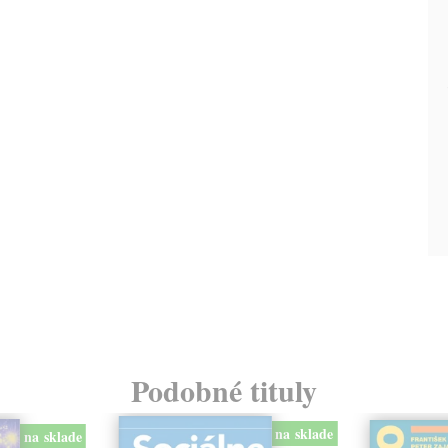
Podobné tituly
na sklade
na sklade