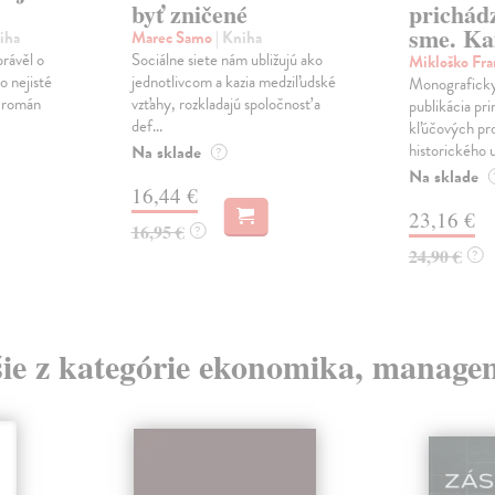
byť zničené
prichád
sme. Ka
iha
Marec Samo
| Kniha
právěl o
Sociálne siete nám ubližujú ako
Mikloško Fra
o nejisté
jednotlivcom a kazia medziľudské
Monograficky
ý román
vzťahy, rozkladajú spoločnosť a
publikácia pri
def...
kľúčových pr
historického u
Na sklade
?
Na sklade
16,44 €
23,16 €
16,95 €
?
24,90 €
?
šie z kategórie ekonomika, manage