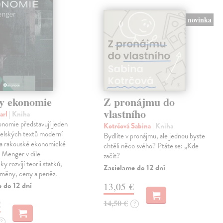
novinka
y ekonomie
Z pronájmu do
vlastního
arl
| Kniha
nomie představují jeden
Kotrčová Sabina
| Kniha
telských textů moderní
Bydlíte v pronájmu, ale jednou byste
a rakouské ekonomické
chtěli něco svého? Ptáte se: „Kde
l Menger v díle
začít?
y rozvíjí teorii statků,
Zasielame do 12 dní
směny, ceny a peněz.
 do 12 dní
13,05 €
14,50 €
€
?
?