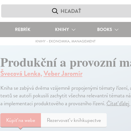
REBRÍK
KNIHY
BOOKS
KNIHY
-
EKONOMIKA, MANAGEMENT
Produkční a provozní 
Švecová Lenka
,
Veber Jaromír
Kniha se zabývá dvěma vzájemně propojenými tématy řízení, a
textů se autoři pokusili zachytit všechna relevantní témata 
a implementaci produktového a provozního řízení.
Čítať ďalej
Kúpiť
na webe
Rezervovať v kníhkupectve