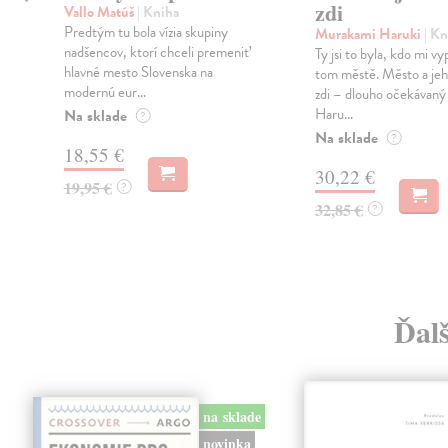
zdi
Vallo Matúš
| Kniha
Predtým tu bola vízia skupiny
Murakami Haruki
| Kn
nadšencov, ktorí chceli premeniť
Ty jsi to byla, kdo mi vy
hlavné mesto Slovenska na
tom městě. Město a jeh
modernú eur...
zdi – dlouho očekávan
Haru...
Na sklade
?
Na sklade
?
18,55 €
30,22 €
19,95 €
?
32,85 €
?
Ďal
na sklade
novinka