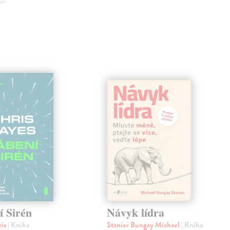
í Sirén
Návyk lídra
ris
| Kniha
Stanier Bungay Michael
| Kniha