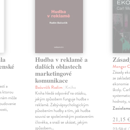
la
Hudba v reklamě a
Zásad
venské
dalších oblastech
Menger C
marketingové
Zásady eko
ze zaklada
komunikace
ekonomie 
stí a
Bačuvčík Radim
| Kniha
školy. Car
, s ktorou
Kniha hledá odpověď na otázku,
systematick
a nám môže
jakým způsobem funguje hudba v
hodnoty, 
 budovanie
reklamě. Zabývápsychologickým
Zasielame
nosti,
působením hudby a tím, jak hudba
souvisí se společenským postavením
21,15 
člověka, a snaží se ukázat, jakým
způsobem…
23,50 €