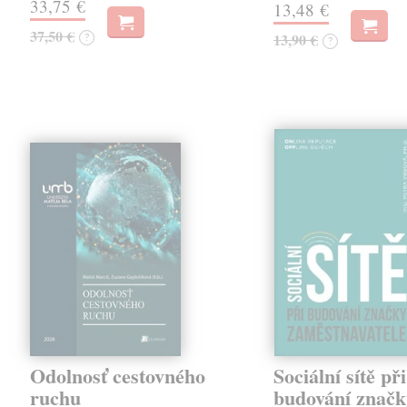
33,75 €
13,48 €
37,50 €
?
13,90 €
?
Odolnosť cestovného
Sociální sítě při
ruchu
budování značk