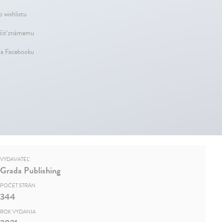
o wishlistu
iť známemu
na Facebooku
VYDAVATEĽ
Grada Publishing
POČET STRÁN
344
ROK VYDANIA