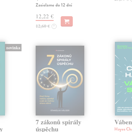
Zasielame do 12 dní
12,22 €
12,60 €
?
novinka
7 zákonů spirály
Váben
y
úspěchu
Hayes Ch