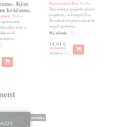
zame. Kým
Borušovičová Eva
| Kniha
Kun
m kráčame.
Táto kniha je spojením dvoch
Poma
projektov, na ktorých Eva
čty
ntišek
| Kniha
Borušovičová pracovala až do
naps
 spracovaná
svojich posledný...
česk
náša súbor esejí o
Na sklade
Na 
oblémoch
?
tvárania...
18,91 €
14
?
19,90 €
15,
?
ment
novinka