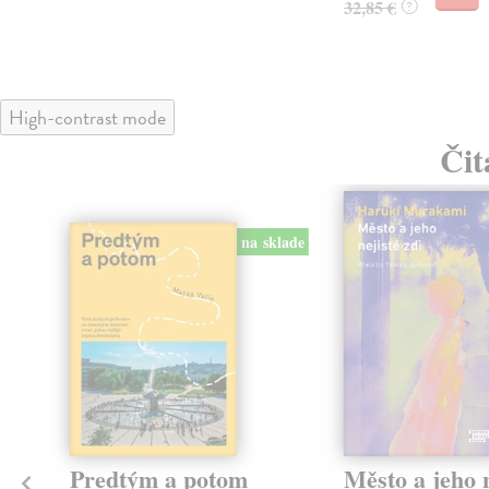
32,85 €
?
High-contrast mode
Čit
na sklade
Predtým a potom
Město a jeho n