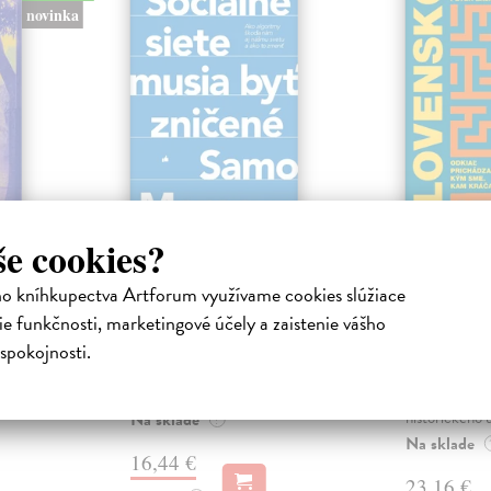
novinka
še cookies?
ejisté
Sociálne siete musia
Slovens
byť zničené
prichád
ho kníhkupectva Artforum využívame cookies slúžiace
sme. Ka
iha
Marec Samo
| Kniha
e funkčnosti, marketingové účely a zaistenie vášho
právěl o
Sociálne siete nám ubližujú ako
Mikloško Fra
spokojnosti.
o nejisté
jednotlivcom a kazia medziľudské
Monograficky
ý román
vzťahy, rozkladajú spoločnosť a
publikácia pri
def...
kľúčových pr
historického u
Na sklade
?
Na sklade
16,44 €
23,16 €