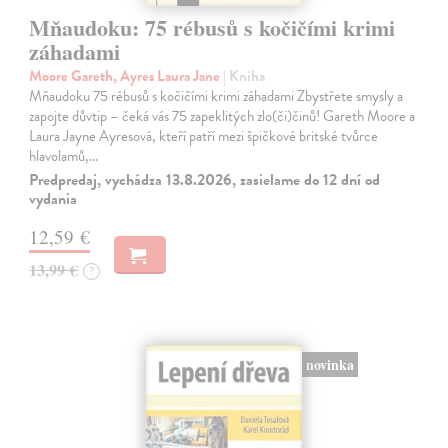
Mňaudoku: 75 rébusů s kočičími krimi
záhadami
Moore Gareth, Ayres Laura Jane
| Kniha
Mňaudoku 75 rébusů s kočičími krimi záhadami Zbystřete smysly a
zapojte důvtip – čeká vás 75 zapeklitých zlo(či)činů! Gareth Moore a
Laura Jayne Ayresová, kteří patří mezi špičkové britské tvůrce
hlavolamů,…
Predpredaj, vychádza 13.8.2026, zasielame do 12 dní od
vydania
12,59 €
13,99 €
?
novinka