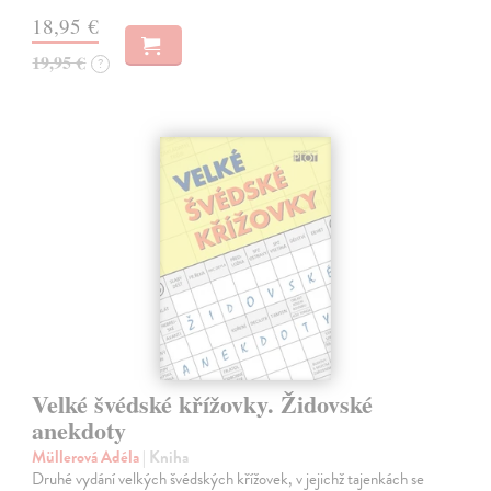
18,95 €
19,95 €
?
Velké švédské křížovky. Židovské
anekdoty
Müllerová Adéla
| Kniha
Druhé vydání velkých švédských křížovek, v jejichž tajenkách se