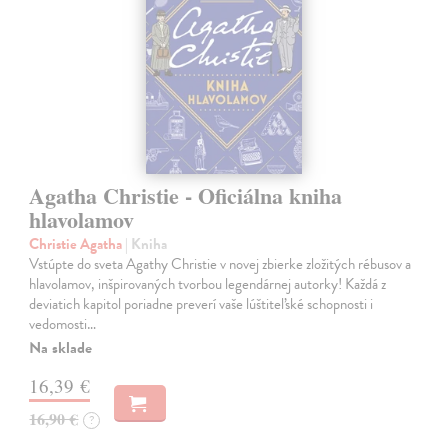
Agatha Christie - Oficiálna kniha
hlavolamov
Christie Agatha
| Kniha
Vstúpte do sveta Agathy Christie v novej zbierke zložitých rébusov a
hlavolamov, inšpirovaných tvorbou legendárnej autorky! Každá z
deviatich kapitol poriadne preverí vaše lúštiteľské schopnosti i
vedomosti…
Na sklade
16,39 €
16,90 €
?