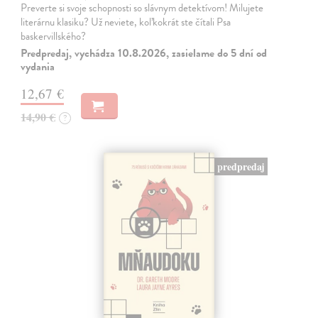
Preverte si svoje schopnosti so slávnym detektívom! Milujete
literárnu klasiku? Už neviete, koľkokrát ste čítali Psa
baskervillského?
Predpredaj, vychádza 10.8.2026, zasielame do 5 dní od
vydania
12,67 €
14,90 €
?
predpredaj