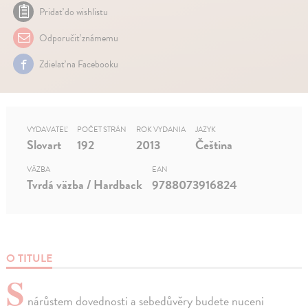
Pridať do wishlistu
Odporučiť známemu
Zdielať na Facebooku
VYDAVATEĽ
POČET STRÁN
ROK VYDANIA
JAZYK
Slovart
192
2013
Čeština
VÄZBA
EAN
Tvrdá väzba / Hardback
9788073916824
O TITULE
S
nárůstem dovednosti a sebedůvěry budete nuceni