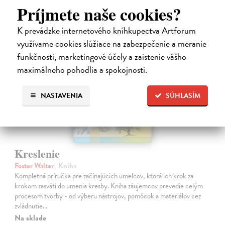
Príjmete naše cookies?
K prevádzke internetového kníhkupectva Artforum
využívame cookies slúžiace na zabezpečenie a meranie
funkčnosti, marketingové účely a zaistenie vášho
na sklade
maximálneho pohodlia a spokojnosti.
NASTAVENIA
SÚHLASÍM
Kreslenie
Foster Walter
| Kniha
Kompletná príručka pre začínajúcich umelcov, ktorá ich krok za
krokom zasvätí do umenia kresby. Kniha záujemcov prevedie celým
procesom tvorby - od výberu nástrojov, pomôcok a materiálov cez
zvládnutie…
Na sklade