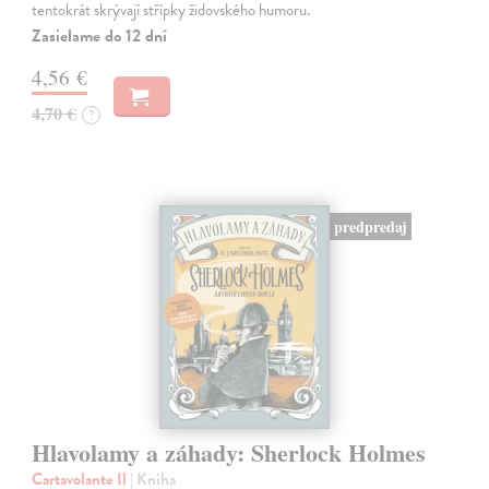
tentokrát skrývají střípky židovského humoru.
Zasielame do 12 dní
4,56 €
4,70 €
?
predpredaj
Hlavolamy a záhady: Sherlock Holmes
Cartavolante Il
| Kniha