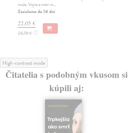
muža. Vojna a mier m...
Na
Zasielame do 14 dní
18
22,05 €
19
24,50 €
?
High-contrast mode
Čitatelia s podobným vkusom si
kúpili aj: