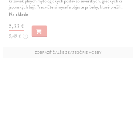
krížoviek plných mytologických postáv zo severských, gréckych či
japonských bájí. Precvičte si myseľ a objavte príbehy, ktoré prežili…
Na sklade
5,33 €
5,49 €
?
ZOBRAZIŤ ĎALŠIE Z KATEGÓRIE HOBBY