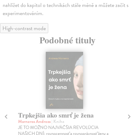
nahlížet do kapitol o technikách stále méně a můžete začít s
experimentováním.
High-contrast mode
Podobné tituly
Trpkejšia ako smrť je žena
P
Marneros Andreas
| Kniha
Bor
JE TO MOŽNO NAJVÄČŠIA REVOLÚCIA
Tát
NAŠICH DNÍ: rovnocennosť a rovnoprávnosť ženy a
Bor