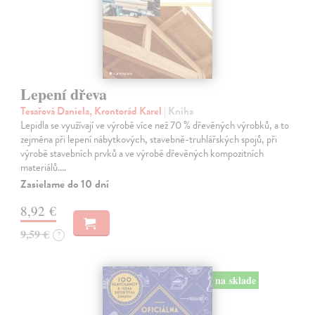
Lepení dřeva
Tesařová Daniela, Krontorád Karel
| Kniha
Lepidla se využívají ve výrobě více než 70 % dřevěných výrobků, a to
zejména při lepení nábytkových, stavebně-truhlářských spojů, při
výrobě stavebních prvků a ve výrobě dřevěných kompozitních
materiálů.…
Zasielame do 10 dní
8,92 €
9,59 €
?
na sklade