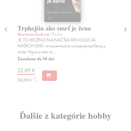
Trpkejšia ako smrť je žena
P
Marneros Andreas
| Kniha
Bor
JE TO MOŽNO NAJVÄČŠIA REVOLÚCIA
Tát
NAŠICH DNÍ: rovnocennosť a rovnoprávnosť ženy a
Bor
muža. Vojna a mier m...
Na
Zasielame do 14 dní
18
22,05 €
19
24,50 €
?
Ďalšie z kategórie hobby