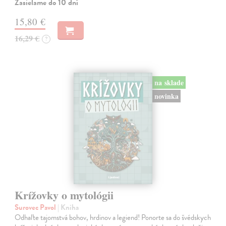
Zasielame do 10 dní
15,80 €
16,29 €
?
na sklade
novinka
Krížovky o mytológii
Surovec Pavol
| Kniha
Odhaľte tajomstvá bohov, hrdinov a legiend! Ponorte sa do švédskych