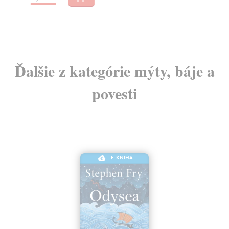
4,
Ďalšie z kategórie mýty, báje a
povesti
E-KNIHA