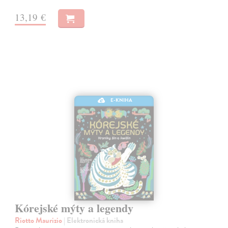
13,19 €
E-KNIHA
Kórejské mýty a legendy
Riotto Maurizio
| Elektronická kniha