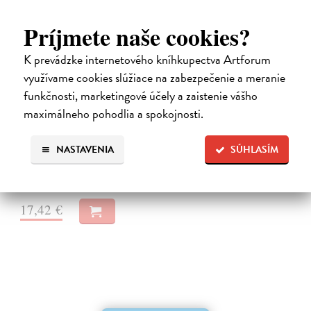
Príjmete naše cookies?
K prevádzke internetového kníhkupectva Artforum
využívame cookies slúžiace na zabezpečenie a meranie
Odyssea
funkčnosti, marketingové účely a zaistenie vášho
Fry Stephen
| Elektronická kniha
maximálneho pohodlia a spokojnosti.
Po úspěšných knihách Mýty, Hrdinové a Trója uzavírá Fry svoji řadu
řeckých mýtů Stephen Fry se naposledy vrací do světa řeckých
mýtů. Po pádu Tróje sleduje osudy hrdinů, kteří si toužebně přejí
NASTAVENIA
SÚHLASÍM
vrátit…
Na stiahnutie ako
EPUB
a
MOBI
17,42 €