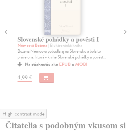
Slovenské pohádky a pověsti I
Sl
Němcová Božena
| Elektronická kniha
Ně
Božena Němcová pobudla aj na Slovensku a bola to
Bož
práve ona, ktorá v knihe Slovenské pohádky a pověst...
prá
Na stiahnutie ako
EPUB
a
MOBI
4,99 €
4,
High-contrast mode
Čitatelia s podobným vkusom si