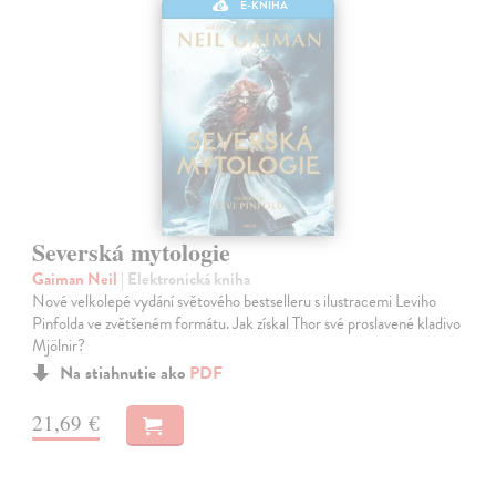
E-KNIHA
Severská mytologie
Gaiman Neil
| Elektronická kniha
Nové velkolepé vydání světového bestselleru s ilustracemi Leviho
Pinfolda ve zvětšeném formátu. Jak získal Thor své proslavené kladivo
Mjölnir?
Na stiahnutie ako
PDF
21,69 €