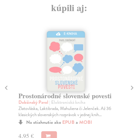
kúpili aj:
E-KNIHA
Prostonárodné slovenské povesti
Pr
II
Dobšinský Pavol
| Elektronická kniha
Zlatovláska, Laktibrada, Mahuliena či Jelenček. Až 36
Do
klasických slovenských rozprávok v jednej knih...
O t
mes
Na stiahnutie ako
EPUB
a
MOBI
A...
4,95 €