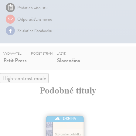
Pridať do wishlistu
Odporučiť známemu
Zdielať na Facebooku
VYDAVATEĽ
POČET STRÁN
JAZYK
Petit Press
Slovenčina
High-contrast mode
Podobné tituly
E-KNIHA