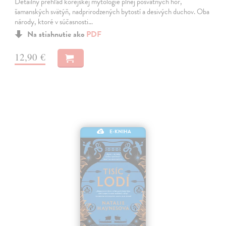
Detailný prehľad kórejskej mytológie plnej posvätných hôr,
šamanských svätýň, nadprirodzených bytostí a desivých duchov. Oba
národy, ktoré v súčasnosti…
Na stiahnutie ako
PDF
12,90 €
E-KNIHA