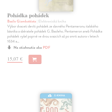
Pohádka pohádek
Basile Giambattista
| Elektronická kniha
Výbor dvaceti devíti pohádek ze slavného Pentameronu italského
básníka a sběratele pohádek G. Basileho. Pentameron aneb Pohádka
pohádek vyšel poprvé ve dvou svazcích až po smrti autora v letech
1634 a…
Na stiahnutie ako
PDF
15,07 €
E-KNIHA