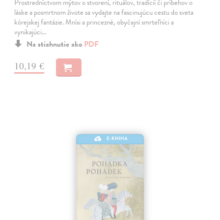
Prostredníctvom mýtov o stvorení, rituálov, tradícií či príbehov o
láske a posmrtnom živote sa vydajte na fascinujúcu cestu do sveta
kórejskej fantázie. Mnísi a princezné, obyčajní smrteľníci a
vynikajúci…
Na stiahnutie ako
PDF
10,19 €
E-KNIHA