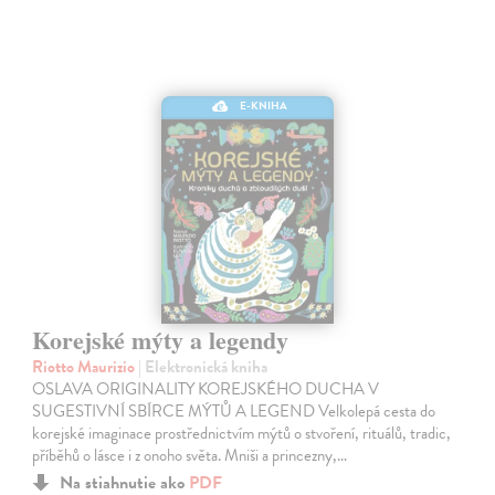
E-KNIHA
Korejské mýty a legendy
Riotto Maurizio
| Elektronická kniha
OSLAVA ORIGINALITY KOREJSKÉHO DUCHA V
SUGESTIVNÍ SBÍRCE MÝTŮ A LEGEND Velkolepá cesta do
korejské imaginace prostřednictvím mýtů o stvoření, rituálů, tradic,
příběhů o lásce i z onoho světa. Mniši a princezny,…
Na stiahnutie ako
PDF