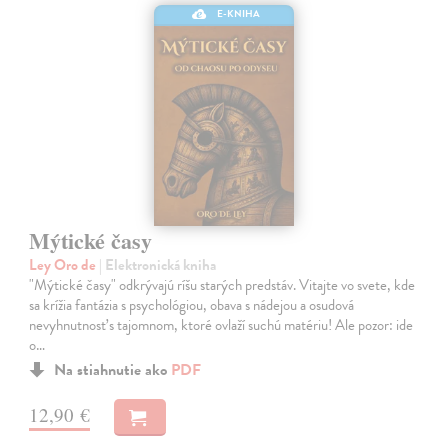
E-KNIHA
Mýtické časy
Ley Oro de
| Elektronická kniha
"Mýtické časy" odkrývajú ríšu starých predstáv. Vitajte vo svete, kde
sa krížia fantázia s psychológiou, obava s nádejou a osudová
nevyhnutnosť s tajomnom, ktoré ovlaží suchú matériu! Ale pozor: ide
o…
Na stiahnutie ako
PDF
12,90 €