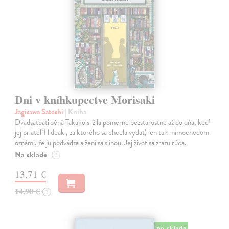
Dni v kníhkupectve Morisaki
Jagisawa Satoshi
| Kniha
Dvadsaťpäťročná Takako si žila pomerne bezstarostne až do dňa, keď
jej priateľ Hideaki, za ktorého sa chcela vydať, len tak mimochodom
oznámi, že ju podvádza a žení sa s inou. Jej život sa zrazu rúca.
Na sklade
?
13,71 €
14,90 €
?
na sklade