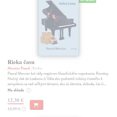
Rieka času
Mercier Pascal
| Kniha
Pascal Mercier bol vždy majstrom filozofického rozprávania. Romány
Nočný vlak do Lisabonu či Váha slov podnietili milióny čitateľov k
zamysleniu sa nad veľkými témami, ako sú identita, sloboda, čas či…
Na sklade
?
12,30 €
12,95 €
?