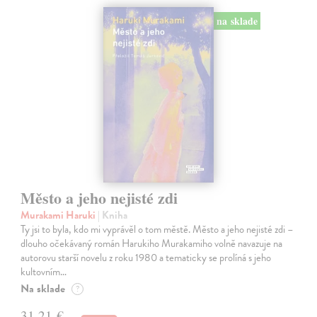
na sklade
Město a jeho nejisté zdi
Murakami Haruki
| Kniha
Ty jsi to byla, kdo mi vyprávěl o tom městě. Město a jeho nejisté zdi –
dlouho očekávaný román Harukiho Murakamiho volně navazuje na
autorovu starší novelu z roku 1980 a tematicky se prolíná s jeho
kultovním…
Na sklade
?
31,21 €