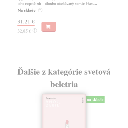
jeho nejisté zdi – dlouho očekávaný román Haru...
NAŠ
muž
Na sklade
?
Za
31,21 €
22
32,85 €
?
24
Ďalšie z kategórie svetová
beletria
na sklade