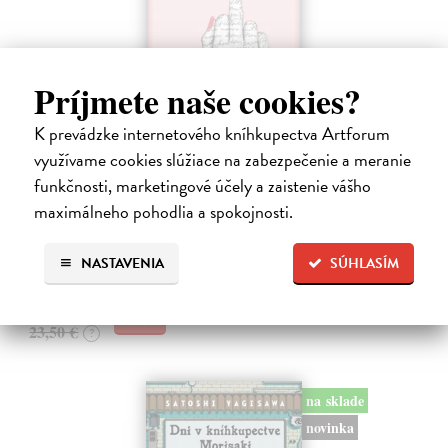
Príjmete naše cookies?
K prevádzke internetového kníhkupectva Artforum
Ahoj, debil
využívame cookies slúžiace na zabezpečenie a meranie
Despentes Virginie
| Kniha
funkčnosti, marketingové účely a zaistenie vášho
Po trilógii Život Vernona Subutexa sa Virginie Despentes vracia s
maximálneho pohodlia a spokojnosti.
románom, ktorý pripomína ultrasúčasnú verziu Nebezpečných
známostí. Ide o príbeh plný hnevu aj útechy, vzdoru aj prijatia.
Na sklade
?
NASTAVENIA
SÚHLASÍM
22,33 €
23,50 €
?
na sklade
novinka