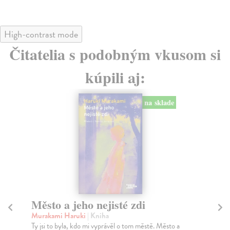
High-contrast mode
Čitatelia s podobným vkusom si
kúpili aj:
na sklade
Město a jeho nejisté zdi
Tr
Murakami Haruki
| Kniha
Ma
Ty jsi to byla, kdo mi vyprávěl o tom městě. Město a
JE