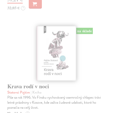
32,85 €
?
na sklade
Krava rodí v noci
Statovci Pajtim
| Kniha
Píše sa rok 1996. Vo Fínsku vychovávaný osemročný chlapec trávi
letné prázdniny v Kosove, kde zažíva čudesné udalosti, ktoré ho
poznačia na celý život.