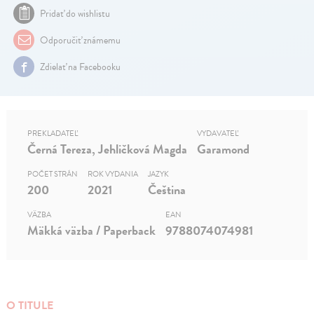
Pridať do wishlistu
Odporučiť známemu
Zdielať na Facebooku
PREKLADATEĽ
VYDAVATEĽ
Černá Tereza, Jehličková Magda
Garamond
POČET STRÁN
ROK VYDANIA
JAZYK
200
2021
Čeština
VÄZBA
EAN
Mäkká väzba / Paperback
9788074074981
O TITULE