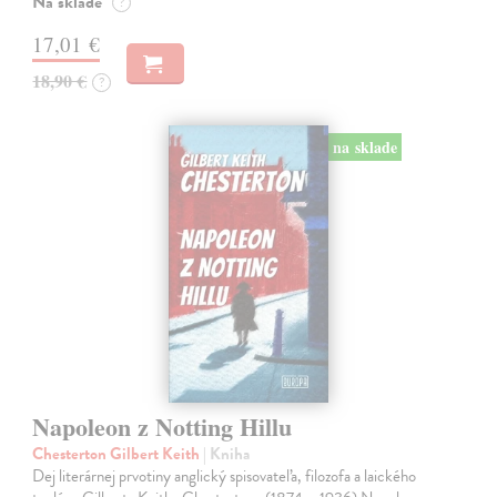
Na sklade
?
17,01 €
18,90 €
?
na sklade
Napoleon z Notting Hillu
Chesterton Gilbert Keith
| Kniha
Dej literárnej prvotiny anglický spisovateľa, filozofa a laického