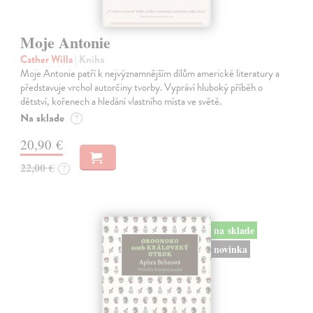
Moje Antonie
Cather Willa
| Kniha
Moje Antonie patří k nejvýznamnějším dílům americké literatury a
představuje vrchol autorčiny tvorby. Vypráví hluboký příběh o
dětství, kořenech a hledání vlastního místa ve světě.
Na sklade
?
20,90 €
22,00 €
?
na sklade
novinka