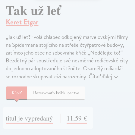
Tak už leť
Keret Etgar
„Tak už leť!“ volá chlapec odkojený marvelovskými filmy
na Spidermana stojícího na střeše čtyřpatrové budovy,
zatímco jeho otec ne sebevraha křičí: „Nedělejte to!“
Bezdětný pár soustřeďuje své nezměrné rodičovské city
do jednoho adoptovaného štěněte. Osamělý miliardář
se rozhodne skupovat cizí narozeniny.
Čítať ďalej
↓
Kúpiť
Rezervovať v kníhkupectve
titul je vypredaný
11,59 €