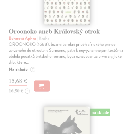
Oroonoko aneb Královský otrok
Behnová Aphra
| Kniha
OROONOKO (1688), bizarní barokní příběh afrického prince
uvrženého do otroctví v Surinamu, patří k nejvýznamnějším textům z
období počátků britského románu, bývá označován za první anglické
dílo, které…
Na sklade
?
15,68 €
16,50 €
?
na sklade