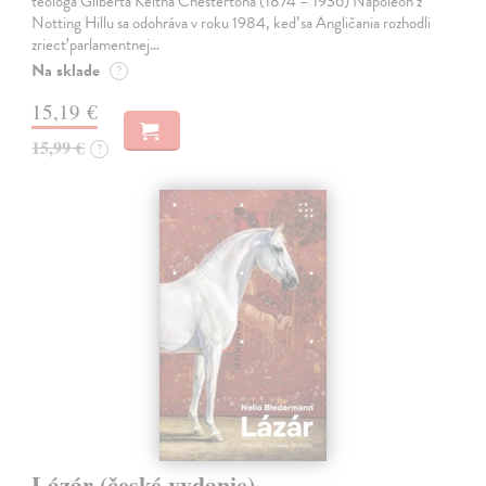
teológa Gilberta Keitha Chestertona (1874 – 1936) Napoleon z
Notting Hillu sa odohráva v roku 1984, keď sa Angličania rozhodli
zriecť parlamentnej…
Na sklade
?
15,19 €
15,99 €
?
Lázár (české vydanie)