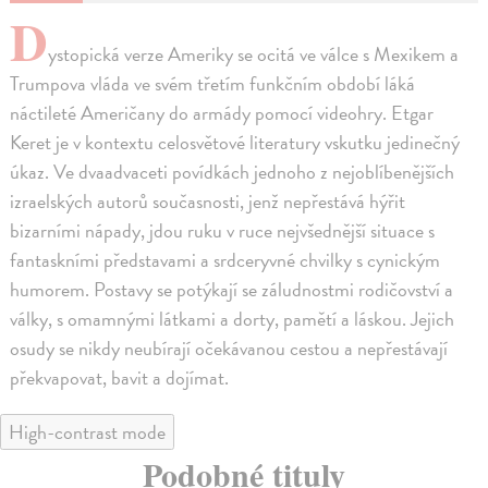
D
ystopická verze Ameriky se ocitá ve válce s Mexikem a
Trumpova vláda ve svém třetím funkčním období láká
náctileté Američany do armády pomocí videohry. Etgar
Keret je v kontextu celosvětové literatury vskutku jedinečný
úkaz. Ve dvaadvaceti povídkách jednoho z nejoblíbenějších
izraelských autorů současnosti, jenž nepřestává hýřit
bizarními nápady, jdou ruku v ruce nejvšednější situace s
fantaskními představami a srdceryvné chvilky s cynickým
humorem. Postavy se potýkají se záludnostmi rodičovství a
války, s omamnými látkami a dorty, pamětí a láskou. Jejich
osudy se nikdy neubírají očekávanou cestou a nepřestávají
překvapovat, bavit a dojímat.
High-contrast mode
Podobné tituly