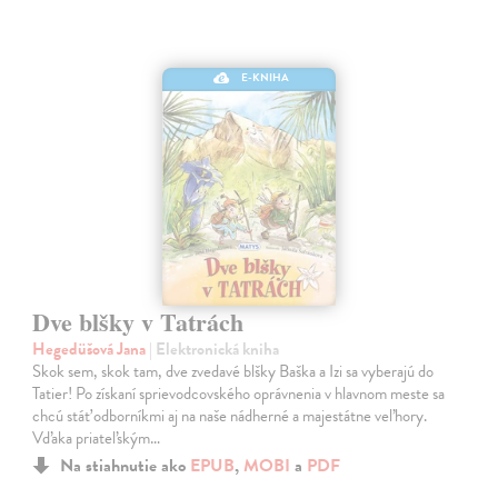
E-KNIHA
Dve blšky v Tatrách
Hegedüšová Jana
| Elektronická kniha
Skok sem, skok tam, dve zvedavé blšky Baška a Izi sa vyberajú do
Tatier! Po získaní sprievodcovského oprávnenia v hlavnom meste sa
chcú stáť odborníkmi aj na naše nádherné a majestátne veľhory.
Vďaka priateľským…
Na stiahnutie ako
EPUB
,
MOBI
a
PDF