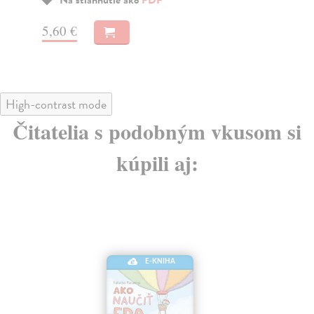
EPUB
a
MOBI
6,60 €
4,
High-contrast mode
Čitatelia s podobným vkusom si
kúpili aj:
E-KNIHA