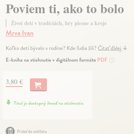
Poviem ti, ako to bolo
Život detí v tradíciách, hry piesne a kroje
Mrva Ivan
Koľko detí bývalo v rodine? Kde ľudia žili?
Čítať ďalej
↓
E-kniha na stiahnutie v digitálnom formáte
PDF
?
3,80 €
Titul je dostupný ihneď na stiahnutie
Pridať do wishlistu