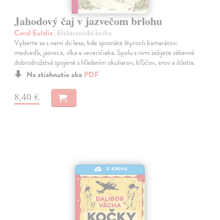
Jahodový čaj v jazvečom brlohu
Canal Eulalia
| Elektronická kniha
Vyberte sa s nami do lesa, kde spoznáte štyroch kamarátov:
medveďa, jazveca, vlka a veveričiaka. Spolu s nimi zažijete zábavné
dobrodružstvá spojené s hľadaním okuliarov, kľúčov, snov a šťastia.
Na stiahnutie ako
PDF
8,40 €
E-KNIHA