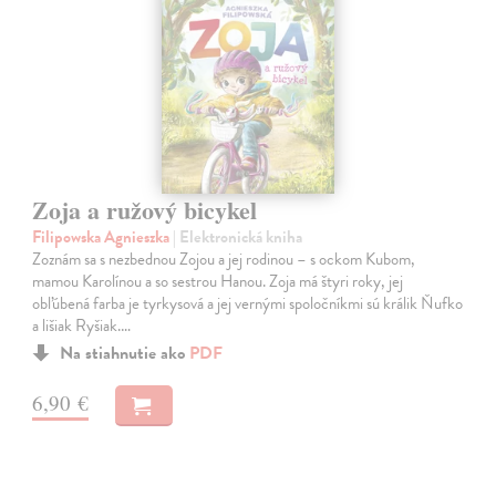
Zoja a ružový bicykel
Filipowska Agnieszka
| Elektronická kniha
Zoznám sa s nezbednou Zojou a jej rodinou – s ockom Kubom,
mamou Karolínou a so sestrou Hanou. Zoja má štyri roky, jej
obľúbená farba je tyrkysová a jej vernými spoločníkmi sú králik Ňufko
a lišiak Ryšiak.…
Na stiahnutie ako
PDF
6,90 €