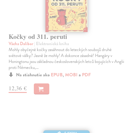
Kočky od 311. peruti
Vácha Dalibor
| Elektronická kniha
Mohly obyčejné kočky zasáhnout do leteckých soubojů druhé
světové války? Jasně že mohly! A dokonce zásadně! Hangáry v
Honingtonu jsou základnou československých letců bojujících v Anglii
proti Německu,…
Na stiahnutie ako
EPUB
,
MOBI
a
PDF
12,36 €
E-KNIHA