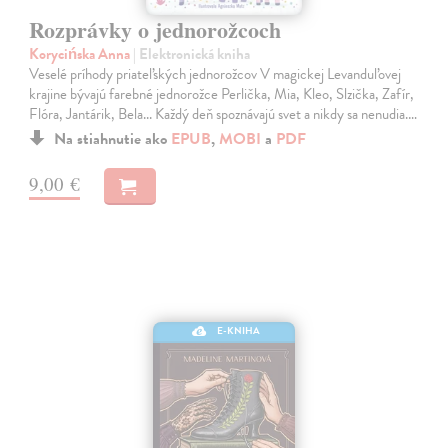
Rozprávky o jednorožcoch
Korycińska Anna
| Elektronická kniha
Veselé príhody priateľských jednorožcov V magickej Levanduľovej
krajine bývajú farebné jednorožce Perlička, Mia, Kleo, Slzička, Zafír,
Flóra, Jantárik, Bela... Každý deň spoznávajú svet a nikdy sa nenudia.…
Na stiahnutie ako
EPUB
,
MOBI
a
PDF
9,00 €
E-KNIHA