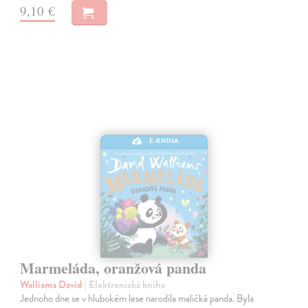
9,10 €
E-KNIHA
Marmeláda, oranžová panda
Walliams David
| Elektronická kniha
Jednoho dne se v hlubokém lese narodila maličká panda. Byla