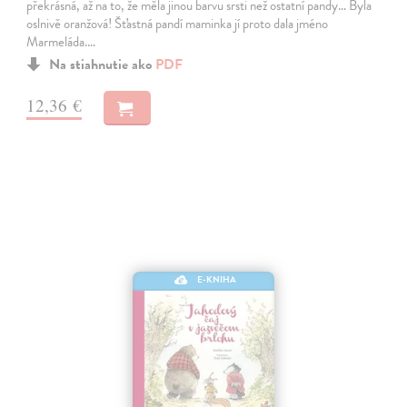
překrásná, až na to, že měla jinou barvu srsti než ostatní pandy… Byla
oslnivě oranžová! Šťastná pandí maminka jí proto dala jméno
Marmeláda.…
Na stiahnutie ako
PDF
12,36 €
E-KNIHA