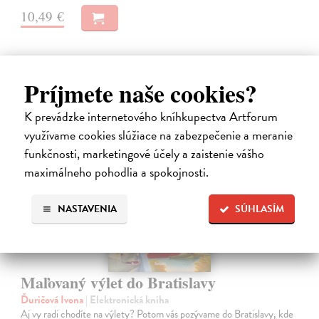
10,49 €
Príjmete naše cookies?
K prevádzke internetového kníhkupectva Artforum
E-KNIHA
využívame cookies slúžiace na zabezpečenie a meranie
funkčnosti, marketingové účely a zaistenie vášho
maximálneho pohodlia a spokojnosti.
NASTAVENIA
SÚHLASÍM
Maľovaný výlet do Bratislavy
Ďuričová Ivona
| Elektronická kniha
Aj vy radi chodíte na výlety? Potom vás pozývame do Bratislavy, kde