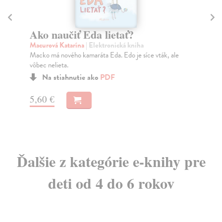
Bonifác
Ak
n
Vičar Ivan
| Elektronická kniha
Počuli ste už o škriatkovi Bonifácovi? Lesný škriatok
Po
Bonifác je vlastne malinký mužíček.
Što
kor
Na stiahnutie ako
PDF (Adobe DRM)
,
EPUB
a
MOBI
6,60 €
12
Ďalšie z kategórie e-knihy pre
deti od 4 do 6 rokov