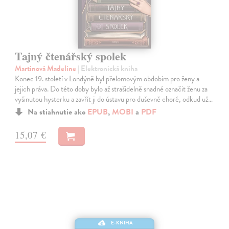
Tajný čtenářský spolek
Martinová Madeline
| Elektronická kniha
Konec 19. století v Londýně byl přelomovým obdobím pro ženy a
jejich práva. Do této doby bylo až strašidelně snadné označit ženu za
vyšinutou hysterku a zavřít ji do ústavu pro duševně choré, odkud už…
Na stiahnutie ako
EPUB
,
MOBI
a
PDF
15,07 €
E-KNIHA