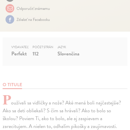
Odporučiť známemu
Zdielať na Facebooku
VYDAVATEĽ
POČET STRÁN
JAZYK
Perfekt
112
Slovenčina
O TITULE
P
oužívali sa vidličky a nože? Aké mená boli najčastejšie?
Ako sa deti obliekali? S čím sa hrávali? Ako to bolo so
školou? Poviem Ti, ako to bolo, ale aj zaspievam a
zarecitujem. A nielen to, odhalím pikošky a zaujímavosti.