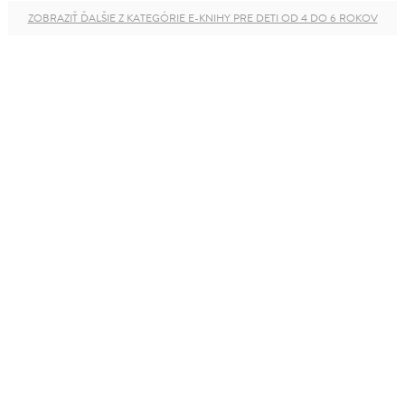
ZOBRAZIŤ ĎALŠIE Z KATEGÓRIE E-KNIHY PRE DETI OD 4 DO 6 ROKOV