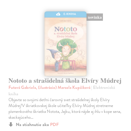
E-KNIHA
novinka
Nototo a strašidelná škola Elvíry Múdrej
Futová Gabriela, (ilustrácie) Marcela Kupčíková
| Elektronická
kniha
Objavte so svojimi deťmi čarovný svet strašidelnej školy Elvíry
Múdrej!V škriatkovskej škole učiteľky Elvíry Múdrej stretneme
písmenkového škriatka Notota, Jajku, ktorá nájde aj ihlu v kope sena,
skackajúceho…
Na stiahnutie ako
PDF