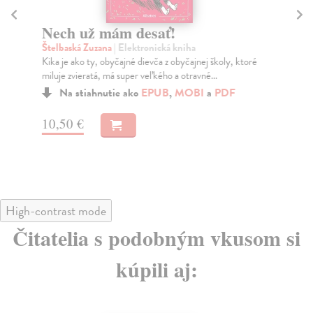
Nech už mám desať!
N
Štelbaská Zuzana
| Elektronická kniha
Ol
Kika je ako ty, obyčajné dievča z obyčajnej školy, ktoré
Kni
miluje zvieratá, má super veľkého a otravné...
odh
Čer
Na stiahnutie ako
EPUB
,
MOBI
a
PDF
10,50 €
7,
High-contrast mode
Čitatelia s podobným vkusom si
kúpili aj: