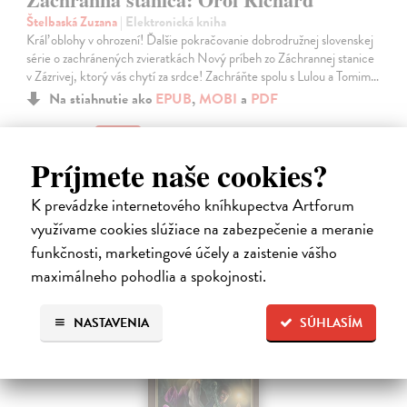
Štelbaská Zuzana
| Elektronická kniha
Kráľ oblohy v ohrození! Ďalšie pokračovanie dobrodružnej slovenskej
série o zachránených zvieratkách Nový príbeh zo Záchrannej stanice
v Zázrivej, ktorý vás chytí za srdce! Zachráňte spolu s Lulou a Tomim…
Na stiahnutie ako
EPUB
,
MOBI
a
PDF
8,10 €
Príjmete naše cookies?
K prevádzke internetového kníhkupectva Artforum
využívame cookies slúžiace na zabezpečenie a meranie
funkčnosti, marketingové účely a zaistenie vášho
maximálneho pohodlia a spokojnosti.
E-KNIHA
NASTAVENIA
SÚHLASÍM