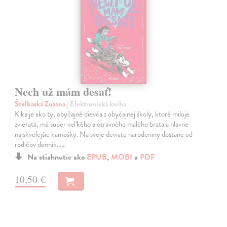
Nech už mám desať!
Štelbaská Zuzana
| Elektronická kniha
Kika je ako ty, obyčajné dievča z obyčajnej školy, ktoré miluje
zvieratá, má super veľkého a otravného malého brata a hlavne
najskvelejšie kamošky. Na svoje deviate narodeniny dostane od
rodičov denník...…
Na stiahnutie ako
EPUB
,
MOBI
a
PDF
10,50 €