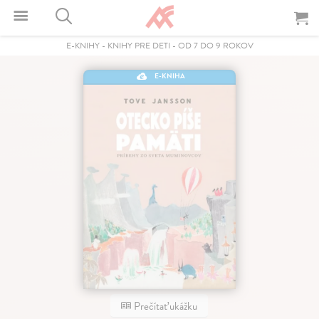
E-KNIHY
-
KNIHY PRE DETI
-
OD 7 DO 9 ROKOV
E-KNIHA
Prečítať ukážku