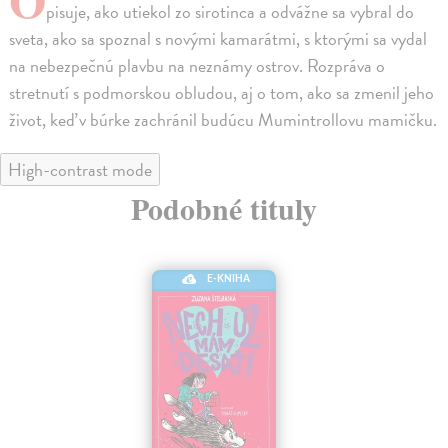
pisuje, ako utiekol zo sirotinca a odvážne sa vybral do
sveta, ako sa spoznal s novými kamarátmi, s ktorými sa vydal
na nebezpečnú plavbu na neznámy ostrov. Rozpráva o
stretnutí s podmorskou obludou, aj o tom, ako sa zmenil jeho
život, keď v búrke zachránil budúcu Mumintrollovu mamičku.
High-contrast mode
Podobné tituly
E-KNIHA