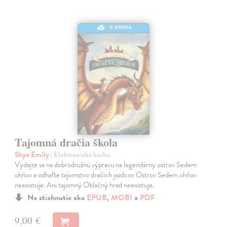
E-KNIHA
Tajomná dračia škola
Skye Emily
| Elektronická kniha
Vydajte sa na dobrodružnú výpravu na legendárny ostrov Sedem
ohňov a odhaľte tajomstvo dračích jazdcov Ostrov Sedem ohňov
neexistuje. Ani tajomný Oblačný hrad neexistuje.
Na stiahnutie ako
EPUB
,
MOBI
a
PDF
9,00 €