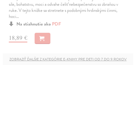
sile, bohatstvu, moci a odvahe čeliť nebezpečenstvu so zbraňou v
ruke. V tejto knižke sa stretnete s podobnými hrdinskými činmi,
hoci…
Na stiahnutie ako
PDF
18,89 €
ZOBRAZIŤ ĎALŠIE Z KATEGÓRIE E-KNIHY PRE DETI OD 7 DO 9 ROKOV