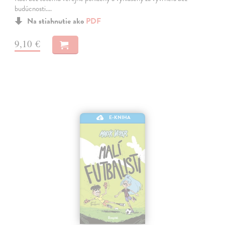
budúcnosti.…
Na stiahnutie ako
PDF
9,10 €
E-KNIHA