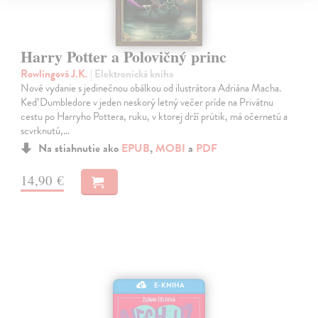
Harry Potter a Polovičný princ
Rowlingová J.K.
| Elektronická kniha
Nové vydanie s jedinečnou obálkou od ilustrátora Adriána Macha.
Keď Dumbledore v jeden neskorý letný večer príde na Privátnu
cestu po Harryho Pottera, ruku, v ktorej drží prútik, má očernetú a
scvrknutú,…
Na stiahnutie ako
EPUB
,
MOBI
a
PDF
14,90 €
E-KNIHA