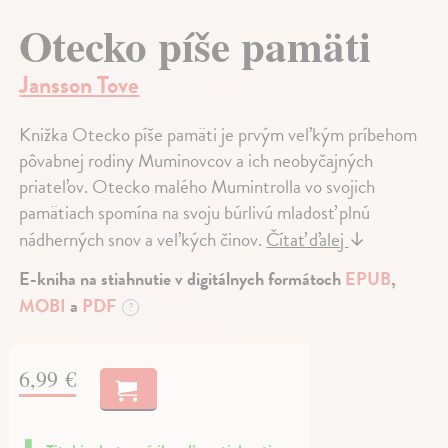
Otecko píše pamäti
Jansson Tove
Knižka Otecko píše pamäti je prvým veľkým príbehom
pôvabnej rodiny Muminovcov a ich neobyčajných
priateľov. Otecko malého Mumintrolla vo svojich
pamätiach spomína na svoju búrlivú mladosť plnú
nádherných snov a veľkých činov.
Čítať ďalej
↓
E-kniha na stiahnutie v digitálnych formátoch
EPUB
,
MOBI
a
PDF
?
6,99 €