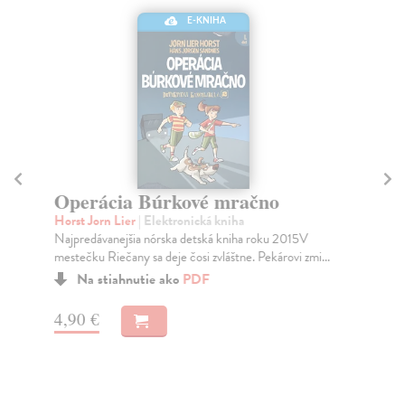
E-KNIHA
Operácia Búrkové mračno
St
Horst Jorn Lier
| Elektronická kniha
Ma
Najpredávanejšia nórska detská kniha roku 2015V
Živ
mestečku Riečany sa deje čosi zvláštne. Pekárovi zmi...
nud
Na stiahnutie ako
PDF
4,90 €
6,