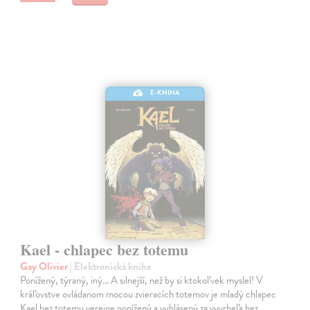
E-KNIHA
Kael - chlapec bez totemu
Gay Olivier
| Elektronická kniha
Ponížený, týraný, iný... A silnejší, než by si ktokoľvek myslel! V
kráľovstve ovládanom mocou zvieracích totemov je mladý chlapec
Kael bez totemu verejne ponížený a vyhlásený za vyvrheľa bez