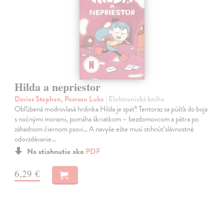
Hilda a nepriestor
Davies Stephen, Pearson Luke
| Elektronická kniha
Obľúbená modrovlasá hrdinka Hilda je späť! Tentoraz sa púšťa do boja
s nočnými morami, pomáha škriatkom – bezdomovcom a pátra po
záhadnom čiernom psovi... A navyše ešte musí stihnúť slávnostné
odovzdávanie…
Na stiahnutie ako
PDF
6,29 €