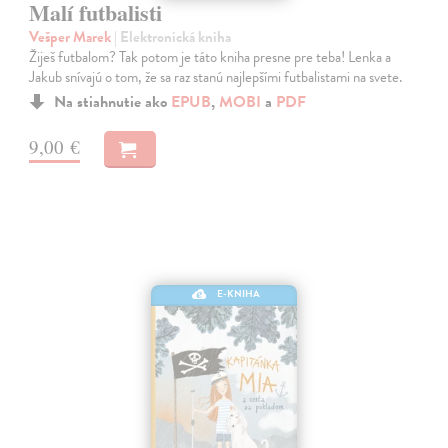
Malí futbalisti
Vešper Marek
| Elektronická kniha
Žiješ futbalom? Tak potom je táto kniha presne pre teba! Lenka a
Jakub snívajú o tom, že sa raz stanú najlepšími futbalistami na svete.
Na stiahnutie ako
EPUB
,
MOBI
a
PDF
9,00 €
E-KNIHA