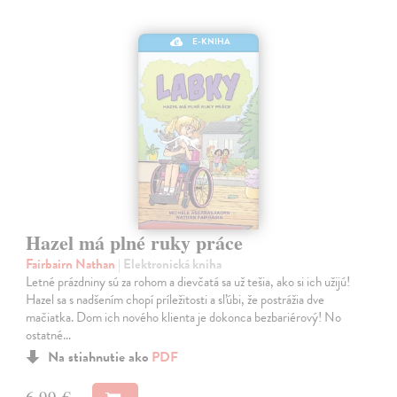
E-KNIHA
Hazel má plné ruky práce
Fairbairn Nathan
| Elektronická kniha
Letné prázdniny sú za rohom a dievčatá sa už tešia, ako si ich užijú!
Hazel sa s nadšením chopí príležitosti a sľúbi, že postrážia dve
mačiatka. Dom ich nového klienta je dokonca bezbariérový! No
ostatné…
Na stiahnutie ako
PDF
6,99 €