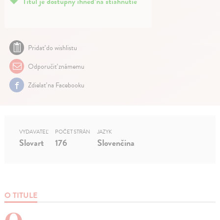
Titul je dostupný ihneď na stiahnutie
Pridať do wishlistu
Odporučiť známemu
Zdielať na Facebooku
VYDAVATEĽ
POČET STRÁN
JAZYK
Slovart
176
Slovenčina
O TITULE
O