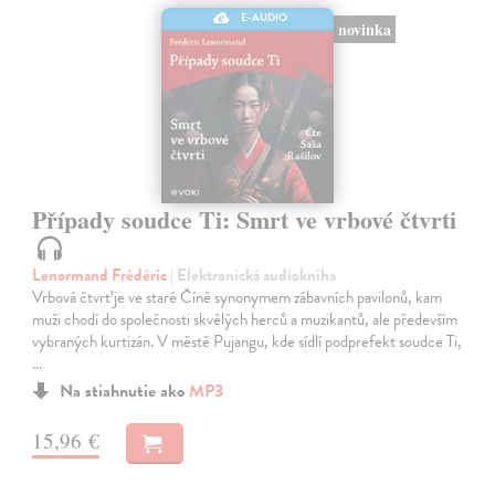
E-AUDIO
novinka
Případy soudce Ti: Smrt ve vrbové čtvrti
Lenormand Frédéric
| Elektronická audiokniha
Vrbová čtvrť je ve staré Číně synonymem zábavních pavilonů, kam
muži chodí do společnosti skvělých herců a muzikantů, ale především
vybraných kurtizán. V městě Pujangu, kde sídlí podprefekt soudce Ti,
…
Na stiahnutie ako
MP3
15,96 €