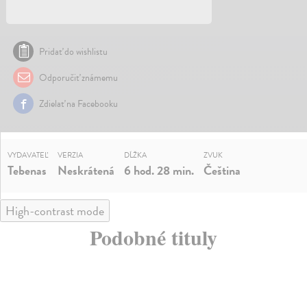
Pridať do wishlistu
Odporučiť známemu
Zdielať na Facebooku
VYDAVATEĽ
VERZIA
DĹŽKA
ZVUK
Tebenas
Neskrátená
6 hod. 28 min.
Čeština
High-contrast mode
Podobné tituly