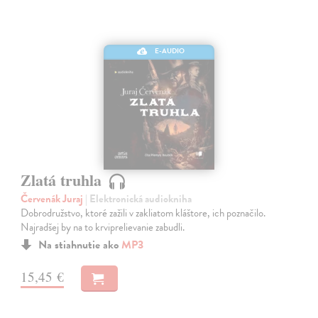
E-AUDIO
Zlatá truhla
Červenák Juraj
| Elektronická audiokniha
Dobrodružstvo, ktoré zažili v zakliatom kláštore, ich poznačilo.
Najradšej by na to krviprelievanie zabudli.
Na stiahnutie ako
MP3
15,45 €