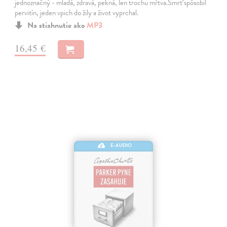
jednoznačný - mladá, zdravá, pekná, len trochu mŕtva.Smrť spôsobil
pervitín, jeden vpich do žily a život vyprchal.
Na stiahnutie ako
MP3
16,45 €
E-AUDIO