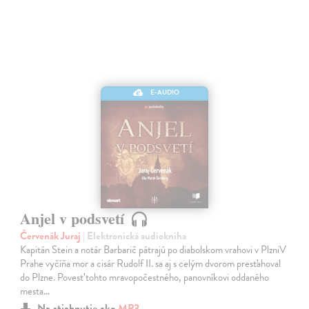
E-AUDIO
Anjel v podsvetí
Červenák Juraj
| Elektronická audiokniha
Kapitán Stein a notár Barbarič pátrajú po diabolskom vrahovi v PlzniV
Prahe vyčíňa mor a cisár Rudolf II. sa aj s celým dvorom presťahoval
do Plzne. Povesť tohto mravopočestného, panovníkovi oddaného
mesta…
Na stiahnutie ako
MP3