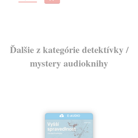
15
16
Ďalšie z kategórie detektívky /
mystery audioknihy
E-AUDIO