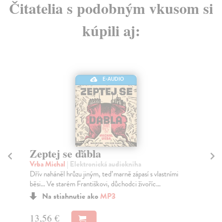
Čitatelia s podobným vkusom si
kúpili aj:
E-AUDIO
Zeptej se ďábla
5
(
Vrba Michal
| Elektronická audiokniha
Dřív naháněl hrůzu jiným, teď marně zápasí s vlastními
Hig
běsi… Ve starém Františkovi, důchodci živoříc...
Nen
ned
Na stiahnutie ako
MP3
P...
Za
13,56 €