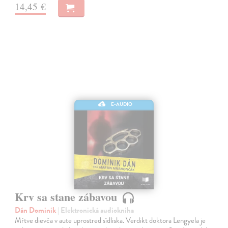
14,45 €
E-AUDIO
Krv sa stane zábavou
Dán Dominik
| Elektronická audiokniha
Mŕtve dievča v aute uprostred sídliska. Verdikt doktora Lengyela je