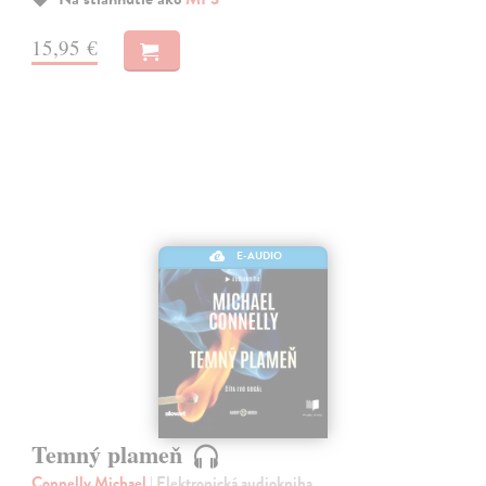
15,95 €
E-AUDIO
Temný plameň
Connelly Michael
| Elektronická audiokniha