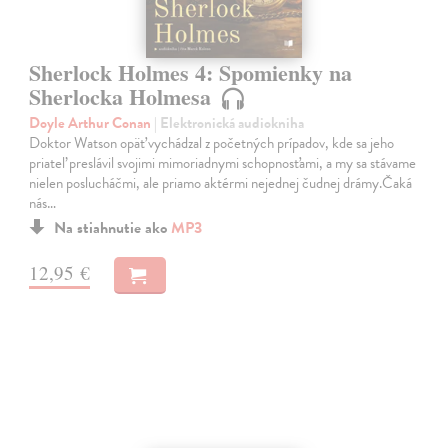
Sherlock Holmes 4: Spomienky na
Sherlocka Holmesa
Doyle Arthur Conan
| Elektronická audiokniha
Doktor Watson opäť vychádzal z početných prípadov, kde sa jeho
priateľ preslávil svojimi mimoriadnymi schopnosťami, a my sa stávame
nielen poslucháčmi, ale priamo aktérmi nejednej čudnej drámy.Čaká
nás…
Na stiahnutie ako
MP3
12,95 €