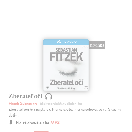
E-AUDIO
novinka
Zberateľ očí
Fitzek Sebastian
| Elektronická audiokniha
Zberateľ očí hrá najstaršiu hru na svete: hru na schovávačku. S vašimi
deťmi.
Na stiahnutie ako
MP3