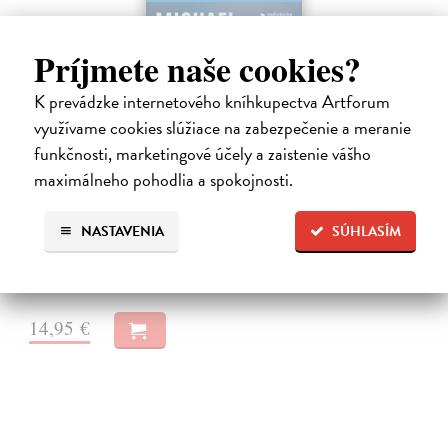
Príjmete naše cookies?
K prevádzke internetového kníhkupectva Artforum
využívame cookies slúžiace na zabezpečenie a meranie
funkčnosti, marketingové účely a zaistenie vášho
Temný kvet
maximálneho pohodlia a spokojnosti.
Connelly Michael
| Elektronická audiokniha
Nové prostredie, postavy aj prostriedky, no zločiny staré ako samo
NASTAVENIA
SÚHLASÍM
ľudstvo. Detektív seržant Stilwell z úradu šerifa okresu Los Angeles sa
za trest ocitá „vo vyhnanstve“ na malom ospalom ostrove Catalina.…
Na stiahnutie ako
MP3
14,95 €