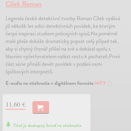
Cílek Roman
Legenda české detektivní tvorby Roman Cílek vydává
již několik let edici detektivních povídek, ke kterým
čerpá inspiraci studiem policejních spisů.Na poměrně
malé ploše dokáže dramaticky popsat celý případ tak,
aby si chytrý čtenář přišel na své a dokázal spolu s
hlavním vyšetřovatelem nalézt cestu k pachateli.První
část série přináší devět povídek v podání osmi
špičkových interpretů.
E-audio na stiahnutie v digitálnom formáte
MP3
?
11,60 €
Titul je dostupný ihneď na stiahnutie