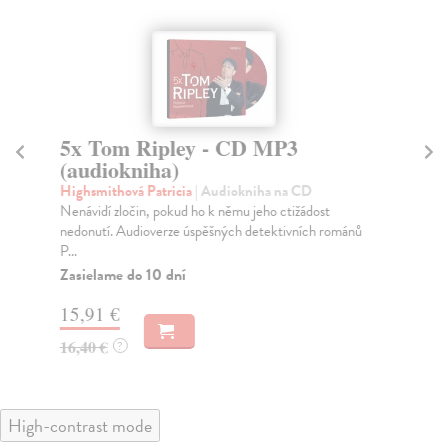
5x Tom Ripley - CD MP3
Ze
(audiokniha)
Vr
Dří
Highsmithová Patricia
| Audiokniha na CD
běs
Nenávidí zločin, pokud ho k němu jeho ctižádost
nedonutí. Audioverze úspěšných detektivních románů
P...
Zasielame do 10 dní
13
15,91 €
16,40 €
?
High-contrast mode