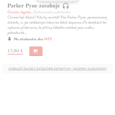
Parker Pyne zasahuje
Christie Agatha
| Elektronická audiokniha
Chcete být šťastní? Kdo by nechtěl! Pan Parker Pyne, penzionovaný
úředník, ví, jak nešťastným lidem ke štěstí dopomoci.Po desítkách let
výzkumu přišel na to, že příčiny lidského neštěstí jsou vcelku
jednoduché…
Na stiahnutie ako
MP3
13,80 €
ZOBRAZIŤ ĎALŠIE Z KATEGÓRIE DETEKTÍVKY / MYSTERY AUDIOKNIHY