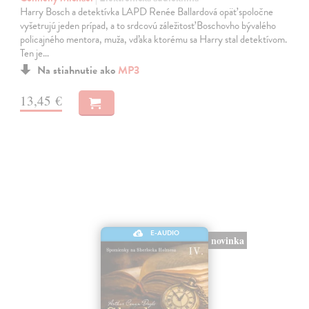
Harry Bosch a detektívka LAPD Renée Ballardová opäť spoločne
vyšetrujú jeden prípad, a to srdcovú záležitosť Boschovho bývalého
policajného mentora, muža, vďaka ktorému sa Harry stal detektívom.
Ten je…
Na stiahnutie ako
MP3
13,45 €
E-AUDIO
novinka