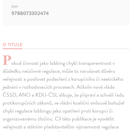
EAN
9788073302474
O TITULE
P
okud činnosti jako lobbing chybí transparentnost v
důsledku neúčinné regulace, může to narušovat důvěru
veřejnosti a posilovat podezření z korupčního či neetického
jednání v rozhodovacích procesech. Ačkoliv nová vláda
ČSSD, ANO a KDU-ČSL slibuje, že připraví a schválí řadu
protikorupčních zákonů, ve vládní koaliční smlouvě bohužel
chybí regulace lobbingu jako opatření proti korupci či
organizovanému zločinu. Cíl této publikace je vysvětlit
veřejnosti a státním představitelům významnost regulace