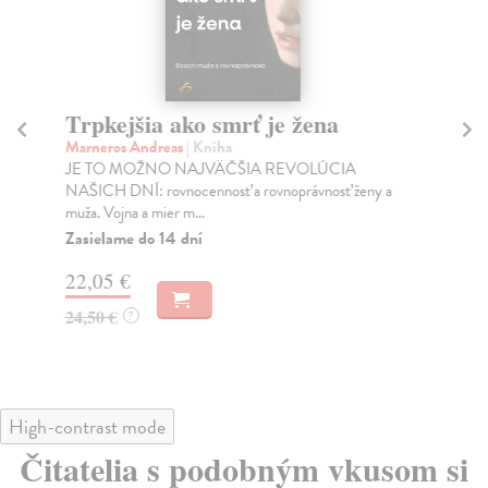
Trpkejšia ako smrť je žena
P
Marneros Andreas
| Kniha
Bor
JE TO MOŽNO NAJVÄČŠIA REVOLÚCIA
Tát
NAŠICH DNÍ: rovnocennosť a rovnoprávnosť ženy a
Bor
muža. Vojna a mier m...
Na
Zasielame do 14 dní
18
22,05 €
19
24,50 €
?
High-contrast mode
Čitatelia s podobným vkusom si