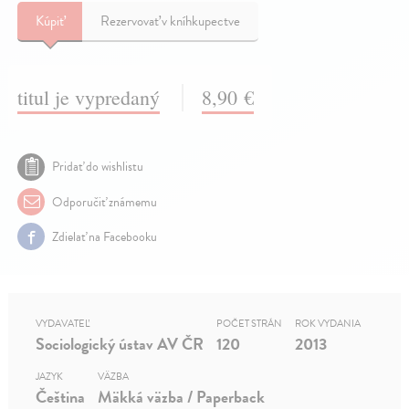
Kúpiť
Rezervovať v kníhkupectve
titul je vypredaný
8,90 €
Pridať do wishlistu
Odporučiť známemu
Zdielať na Facebooku
VYDAVATEĽ
POČET STRÁN
ROK VYDANIA
Sociologický ústav AV ČR
120
2013
JAZYK
VÄZBA
Čeština
Mäkká väzba / Paperback