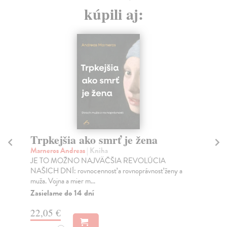
kúpili aj:
Trpkejšia ako smrť je žena
P
Marneros Andreas
| Kniha
Bor
JE TO MOŽNO NAJVÄČŠIA REVOLÚCIA
Tát
NAŠICH DNÍ: rovnocennosť a rovnoprávnosť ženy a
Bor
muža. Vojna a mier m...
Na
Zasielame do 14 dní
18
22,05 €
19