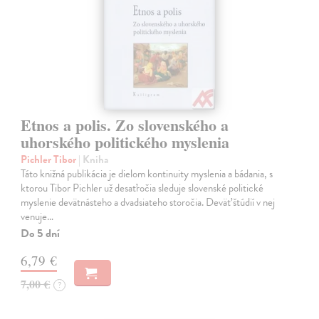
Etnos a polis. Zo slovenského a
uhorského politického myslenia
Pichler Tibor
| Kniha
Táto knižná publikácia je dielom kontinuity myslenia a bádania, s
ktorou Tibor Pichler už desaťročia sleduje slovenské politické
myslenie devätnásteho a dvadsiateho storočia. Deväť štúdií v nej
venuje…
Do 5 dní
6,79 €
7,00 €
?