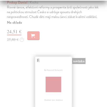
Prokop Daniel
| Kniha
Rovné šance, efektivní reformy a prosperita širší společnosti jako lék
na politickou strnulost Česko si udržuje spoustu drahých
nespravedlností. Chudé děti mají malou šanci získat kvalitní vzdělání.
Na sklade
24,51 €
25,80 €
?
novinka