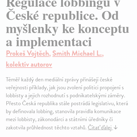
Regulace lobbingu v
České republice. Od
myšlenky ke konceptu
a implementaci
Prokeš Vojtěch
,
Smith Michael L.
,
kolektív autorov
Téměř každý den mediální zprávy přinášejí české
veřejnosti příklady, jak jsou zvolení politici propojení s
lobbisty a jejich rozhodnutí s podnikatelskými záměry.
Přesto Česká republika stále postrádá legislativu, která
by definovala lobbing, stanovila pravidla komunikace
mezi lobbisty, zákonodárci a státními úředníky či
zakotvila průhlednost těchto vztahů.
Čítať ďalej
↓