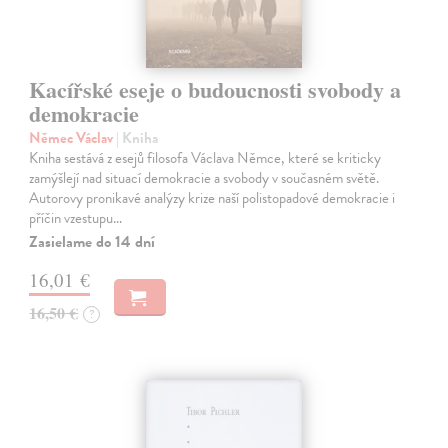
Kacířské eseje o budoucnosti svobody a
demokracie
Němec Václav
| Kniha
Kniha sestává z esejů filosofa Václava Němce, které se kriticky
zamýšlejí nad situací demokracie a svobody v současném světě.
Autorovy pronikavé analýzy krize naší polistopadové demokracie i
příčin vzestupu…
Zasielame do 14 dní
16,01 €
16,50 €
?