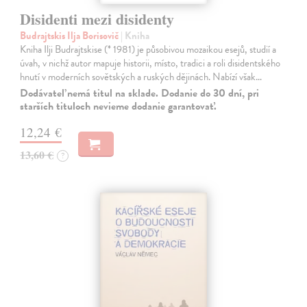
Disidenti mezi disidenty
Budrajtskis Ilja Borisovič
| Kniha
Kniha Ilji Budrajtskise (* 1981) je působivou mozaikou esejů, studií a
úvah, v nichž autor mapuje historii, místo, tradici a roli disidentského
hnutí v moderních sovětských a ruských dějinách. Nabízí však…
Dodávateľ nemá titul na sklade. Dodanie do 30 dní, pri
starších tituloch nevieme dodanie garantovať.
12,24 €
13,60 €
?