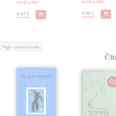
MOBI
a
PDF
MOBI
a
PDF
9,90 €
8,95 €
High-contrast mode
Čit