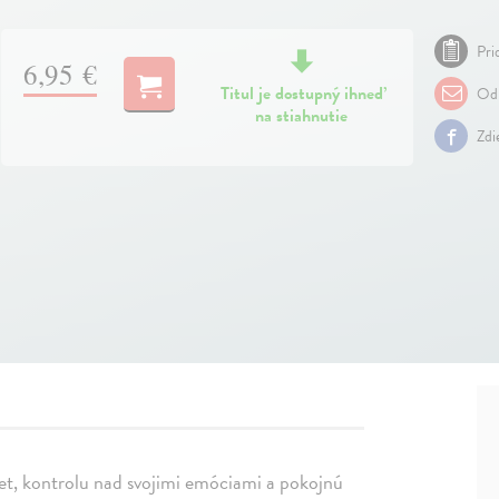
Pri
6,95 €
Titul je dostupný ihneď
Odp
na stiahnutie
Zdi
svet, kontrolu nad svojimi emóciami a pokojnú