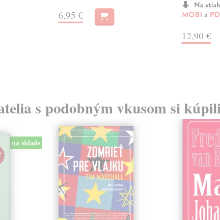
Na stia
6,95 €
MOBI
a
PD
12,90 €
atelia s podobným vkusom si kúpili
na sklade