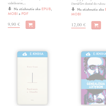
vzdelávanie,…
čtenářům dostal do rukou
Na stiahnutie ako
EPUB
,
Na stiahnutie ako
MOBI
a
PDF
MOBI
9,90 €
12,00 €
E-KNIHA
E-KNIH