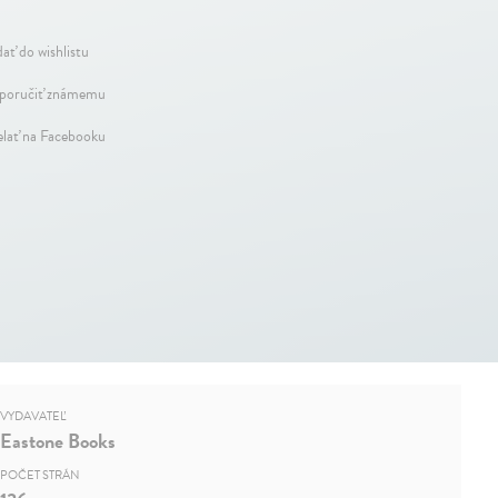
dať do wishlistu
oručiť známemu
elať na Facebooku
VYDAVATEĽ
Eastone Books
POČET STRÁN