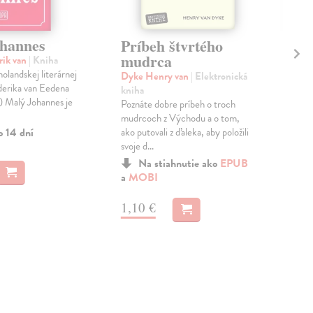
hannes
Ba
Príbeh štvrtého
ni
mudrca
rik van
| Kniha
Do
holandskej literárnej
Dyke Henry van
| Elektronická
erika van Eedena
kniha
Man
Malý Johannes je
Poznáte dobre príbeh o troch
Joke
mudrcoch z Východu a o tom,
Scar
o 14 dní
ako putovali z ďaleka, aby položili
zlod
svoje d...
Ark
Na 
Na stiahnutie ako
EPUB
a
MOBI
11
1,10 €
11,