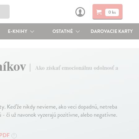
0 ks
E-KNIHY
OSTATNÉ
DAROVACIE KARTY
níkov
Ako získať emocionálnu odolnosť a
oty. Keďže nikdy nevieme, ako veci dopadnú, netreba
sú - či už navonok vyzerajú pozitívne, alebo negatívne.
PDF
?