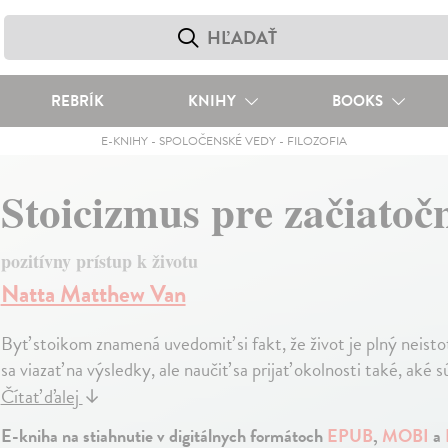
REBRÍK
KNIHY
BOOKS
E-KNIHY
-
SPOLOČENSKÉ VEDY
-
FILOZOFIA
Stoicizmus pre začiatoč
pozitívny prístup k životu
Natta Matthew Van
Byť stoikom znamená uvedomiť si fakt, že život je plný neist
sa viazať na výsledky, ale naučiť sa prijať okolnosti také, aké 
Čítať ďalej
↓
E-kniha na stiahnutie v digitálnych formátoch
EPUB
,
MOBI
a