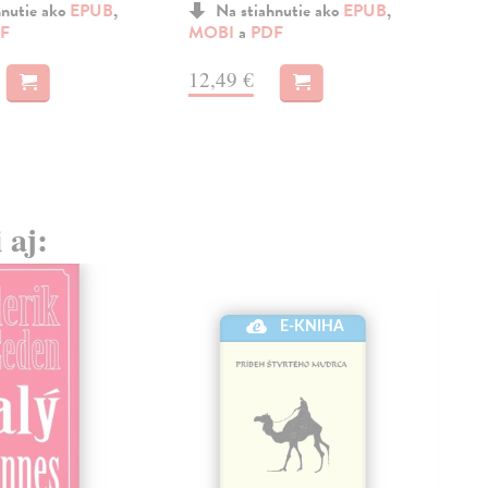
hnutie ako
EPUB
,
Na stiahnutie ako
EPUB
,
F
MOBI
a
PDF
MO
12,49 €
11
 aj:
E-KNIHA