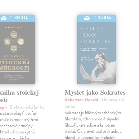
E-KNIHA
E-KNIHA
niha stoickej
Myslet jako Sokrates
sti
Robertson Donald
| Elektronická
kniha
seph
| Elektronická kniha
Sokrates je klíčovým athénským
u starovekej filozofie
filozofem, zdrojem celé západní
vať náš moderný život.
filozofické tradice a kmotrem
nadčasové princípy
stoiků. Celý život učil praktickou
 ktoré vám poskytnú
filozofii obyčejné lidi v ulicích
ískanie psychickej