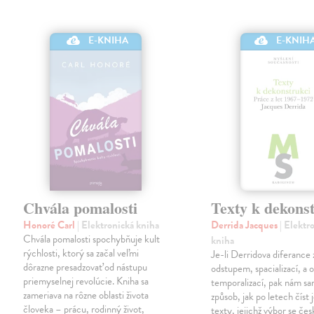
E-KNIHA
E-KNIH
Chvála pomalosti
Texty k dekons
Honoré Carl
| Elektronická kniha
Derrida Jacques
| Elektr
Chvála pomalosti spochybňuje kult
kniha
rýchlosti, ktorý sa začal veľmi
Je-li Derridova diferance
dôrazne presadzovať od nástupu
odstupem, spacializací, a
priemyselnej revolúcie. Kniha sa
temporalizací, pak nám sa
zameriava na rôzne oblasti života
způsob, jak po letech číst 
človeka – prácu, rodinný život,
texty, jejichž výbor se če