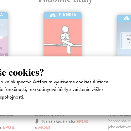
HA
E-KNIHA
še cookies?
ho kníhkupectva Artforum využívame cookies slúžiace
sti
Manuál
Svet ako
e funkčnosti, marketingové účely a zaistenie vášho
predstav
nická
Epiktétos
| Elektronická kniha
spokojnosti.
Staroveký manuál rozvoja
Schopenhaue
hybňuje
osobnosti a správneho prístupu k
Elektronická
začal veľmi
životu. Filozof Epiktétos,
Svet ako vôľa 
 nástupu
oslobodený otro...
ťažiskové die
Schopenhauer
Na stiahnutie ako
EPUB
jeho celoživo
ko
EPUB
,
a
MOBI