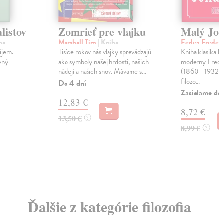
listov
Zomrieť pre vlajku
Malý Jo
ha
Marshall Tim
| Kniha
Eeden Frede
íjem.
Tisíce rokov nás vlajky sprevádzajú
Kniha klasika 
vný
ako symboly našej hrdosti, našich
moderny Fred
nádejí a našich snov. Mávame s...
(1860—1932) 
filozo...
Do 4 dní
Zasielame d
12,83 €
8,72 €
13,50 €
?
8,99 €
?
Ďalšie z kategórie filozofia