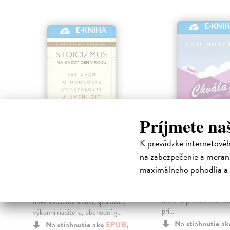
E-KNI
E-KNIHA
Príjmete na
K prevádzke internetové
Stoicizmus na
Chvála pomalo
na zabezpečenie a merani
každý deň v roku
Honoré Carl
| Elektro
maximálneho pohodlia a 
kniha
Holiday Ryan
| Elektronická
Chvála pomalosti spoc
kniha
kult rýchlosti, ktorý sa 
Prečo najväčší svetoví myslitelia a
dôrazne presadzovať od
dnešní špičkoví kouči, športovci,
pri...
výkonní riaditelia, obchodní g...
Na stiahnutie a
Na stiahnutie ako
EPUB
,