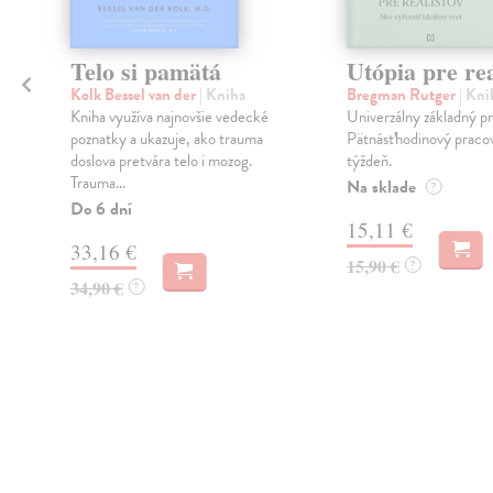
Telo si pamätá
Utópia pre rea
Kolk Bessel van der
| Kniha
Bregman Rutger
| Kni
Kniha využíva najnovšie vedecké
Univerzálny základný pr
poznatky a ukazuje, ako trauma
Pätnásťhodinový praco
doslova pretvára telo i mozog.
týždeň.
Trauma...
Na sklade
?
Do 6 dní
h
15,11 €
33,16 €
15,90 €
?
34,90 €
?