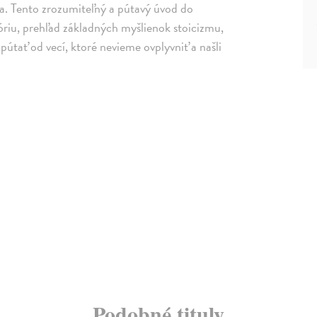
tia. Tento zrozumiteľný a pútavý úvod do
tóriu, prehľad základných myšlienok stoicizmu,
dpútať od vecí, ktoré nevieme ovplyvniť a našli
Podobné tituly