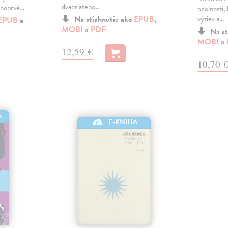
dvadsiateho…
 poprvé…
odolnosti, 
Na stiahnutie ako
EPUB
,
výziev a…
EPUB
a
MOBI
a
PDF
Na st
MOBI
a
12,59 €
10,70 
A
E-KNIHA