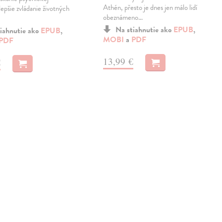
Athén, přesto je dnes jen málo lidí
lepšie zvládanie životných
obeznámeno…
Na stiahnutie ako
EPUB
,
iahnutie ako
EPUB
,
MOBI
a
PDF
PDF
13,99 €
€