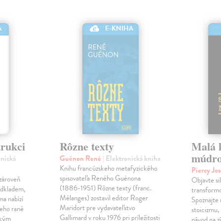
E-KNIHA
A
trukci
Rôzne texty
Malá k
múdro
onická
Guénon René
| Elektronická kniha
Knihu francúzskeho metafyzického
Piercy Jo
spisovateľa Reného Guénona
 zároveň
Objavte sil
(1886-1951) Rôzne texty (franc.
 odkladem,
transformo
Mélanges) zostavil editor Roger
ma nabízí
Spoznajte 
Maridort pre vydavateľstvo
jeho rané
stoicizmu,
Gallimard v roku 1976 pri príležitosti
ským
návod na z