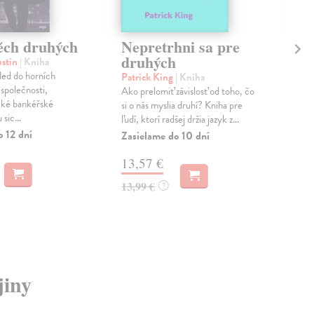
těch druhých
Nepretrhni sa pre
Dr
druhých
ustin
| Kniha
Nál
ed do horních
Druh
Patrick King
| Kniha
 společnosti,
1939
Ako prelomiť závislosť od toho, čo
ické bankéřské
stře
si o nás myslia druhí? Kniha pre
sic...
ľudí, ktorí radšej držia jazyk z...
Dod
skl
o 12 dní
Zasielame do 10 dní
sta
dod
13,57 €
13,99 €
12
?
13,
jiny