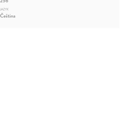
256
JAZYK
Čeština