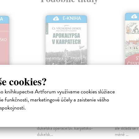
E-KNIHA
HA
še cookies?
Apokalypsa v
Střípky 
ho kníhkupectva Artforum využívame cookies slúžiace
o II
Karpatech
historie
e funkčnosti, marketingové účely a zaistenie vášho
nická
Richter Karel
| Elektronická
Jarolímková 
spokojnosti.
kniha
Elektronická
edice
Československý východní odboj
Historie není 
ý svazek
bez cenzury a legend: Karpatsko-
bitvách a sla
dukelská operaceTzv. karpatsko-
ale skládá se 
dukelsk...
méně ...