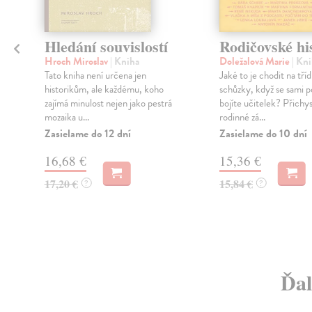
Hledání souvislostí
Rodičovské hi
Hroch Miroslav
| Kniha
Doležalová Marie
| Kn
Tato kniha není určena jen
Jaké to je chodit na tříd
historikům, ale každému, koho
schůzky, když se sami p
zajímá minulost nejen jako pestrá
bojíte učitelek? Přichy
mozaika u...
rodinné zá...
Zasielame do 12 dní
Zasielame do 10 dní
16,68 €
15,36 €
17,20 €
15,84 €
?
?
Ďal