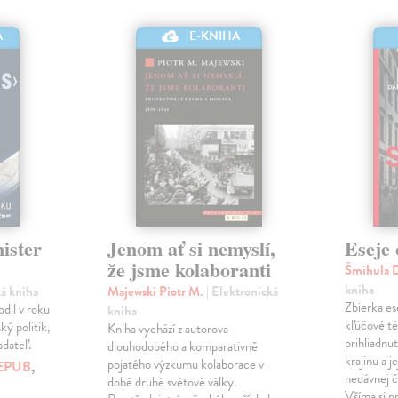
A
E-KNIHA
ister
Jenom ať si nemyslí,
Eseje 
že jsme kolaboranti
Šmihula 
kniha
ká kniha
Majewski Piotr M.
| Elektronická
Zbierka es
dil v roku
kniha
kľúčové t
ký politik,
Kniha vychází z autorova
prihliadnu
adateľ.
dlouhodobého a komparativně
krajinu a j
pojatého výzkumu kolaborace v
EPUB
,
nedávnej či
době druhé světové války.
Všíma si p