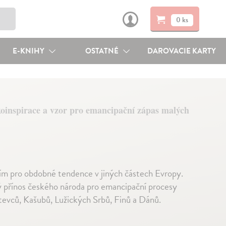
0 ks
E-KNIHY
OSTATNÉ
DAROVACIE KARTY
oinspirace a vzor pro emancipační zápas malých
ením pro obdobné tendence v jiných částech Evropy.
 přínos českého národa pro emancipační procesy
tevců, Kašubů, Lužických Srbů, Finů a Dánů.