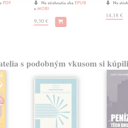
ko
PDF
Na stiahnutie ako
EPUB
Na stia
a
MOBI
14,18 €
9,30 €
atelia s podobným vkusom si kúpili