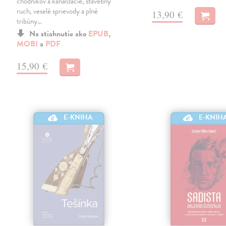
chodníkov a kanalizácie, stavebný
ruch, veselé sprievody a plné
13,90 €
tribúny…
Na stiahnutie ako
EPUB
,
MOBI
a
PDF
15,90 €
E-KNIHA
E-KNIH