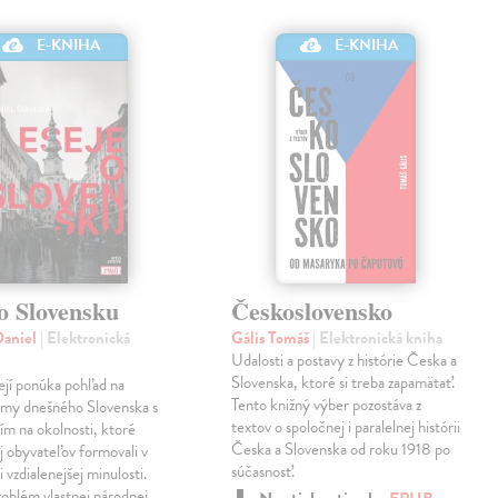
E-KNIHA
E-KNIHA
o Slovensku
Československo
Daniel
| Elektronická
Gális Tomáš
| Elektronická kniha
Udalosti a postavy z histórie Česka a
Slovenska, ktoré si treba zapamätať.
ejí ponúka pohľad na
Tento knižný výber pozostáva z
émy dnešného Slovenska s
textov o spoločnej i paralelnej histórii
tím na okolnosti, ktoré
Česka a Slovenska od roku 1918 po
ej obyvateľov formovali v
súčasnosť.
 vzdialenejšej minulosti.
roblém vlastnej národnej…