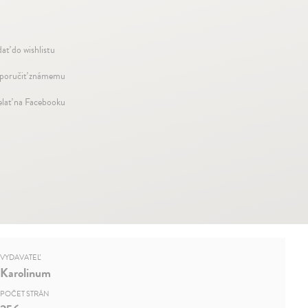
dať do wishlistu
oručiť známemu
elať na Facebooku
VYDAVATEĽ
Karolinum
POČET STRÁN