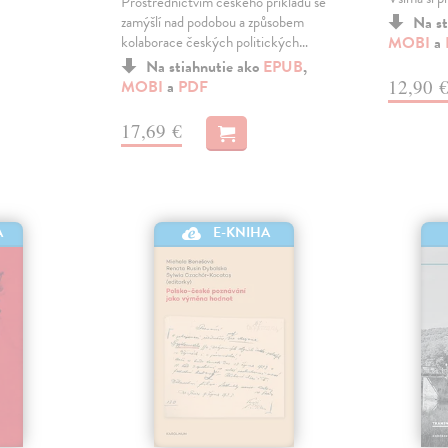
Prostřednictvím českého příkladu se
zamýšlí nad podobou a způsobem
Na st
kolaborace českých politických…
MOBI
a
Na stiahnutie ako
EPUB
,
12,90 
MOBI
a
PDF
17,69 €
E-KNIHA
A