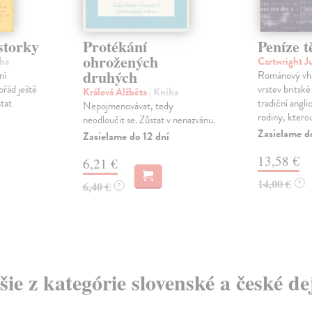
storky
Protékání
Peníze 
ohrožených
iha
Cartwright J
druhých
ní
Románový vhl
ořád ještě
vrstev britské
Králová Alžběta
| Kniha
stat
tradiční angl
Nepojmenovávat, tedy
rodiny, kterou 
neodloučit se. Zůstat v nenazvánu.
Zasielame d
Zasielame do 12 dní
13,58 €
6,21 €
14,00 €
?
6,40 €
?
šie z kategórie slovenské a české de