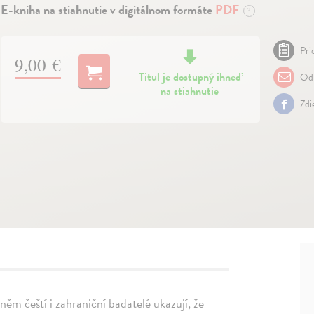
E-kniha na stiahnutie v digitálnom formáte
PDF
?
Pri
9,00 €
Titul je dostupný ihneď
Odp
na stiahnutie
Zdi
něm čeští i zahraniční badatelé ukazují, že