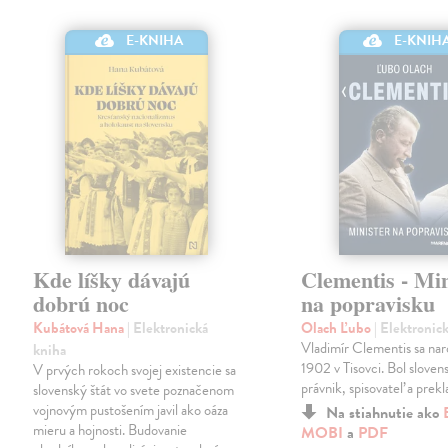
E-KNIH
E-KNIHA
Kde líšky dávajú
Clementis - Min
dobrú noc
na popravisku
Kubátová Hana
| Elektronická
Olach Ľubo
| Elektronic
Vladimír Clementis sa naro
kniha
1902 v Tisovci. Bol slovens
V prvých rokoch svojej existencie sa
právnik, spisovateľ a prekl
slovenský štát vo svete poznačenom
vojnovým pustošením javil ako oáza
Na stiahnutie ako
mieru a hojnosti. Budovanie
MOBI
a
PDF