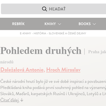
REBRÍK
KNIHY
BOOKS
E-KNIHY
-
HISTÓRIA
-
SLOVENSKÉ A ČESKÉ DEJINY
Pohledem druhých
Praha jak
národů
Doležalová Antonie
,
Hroch Miroslav
České národní hnutí bylo již ve své době inspirací a povzbuz
Předkládaná kniha podává první souhrnný pohled na významný
Slováků, Maďarů, karpatských Rusínů i Ukrajinců, Lotyšů a Li
Čítať ďalej
↓