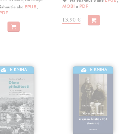
Na stiahnutie ako
EPUB
,
MOBI
a
PDF
iahnutie ako
EPUB
,
PDF
13,90 €
€
E-KNIHA
E-KNIHA