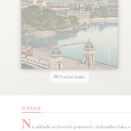
Prečítať ukážku
O TITULE
N
a základě archivních pramenů i dobového tisku v 