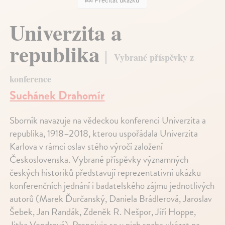
Prečítať ukážku
Univerzita a
republika
Vybrané příspěvky z
konference
Suchánek Drahomír
Sborník navazuje na vědeckou konferenci Univerzita a
republika, 1918–2018, kterou uspořádala Univerzita
Karlova v rámci oslav stého výročí založení
Československa. Vybrané příspěvky významných
českých historiků představují reprezentativní ukázku
konferenčních jednání i badatelského zájmu jednotlivých
autorů (Marek Ďurčanský, Daniela Brádlerová, Jaroslav
Šebek, Jan Randák, Zdeněk R. Nešpor, Jiří Hoppe,
Jitka Vondrová). Propojuje se v nich snaha ukázat na