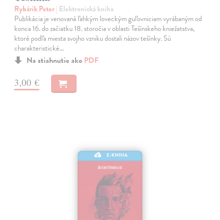
Rybárik Peter
| Elektronická kniha
Publikácia je venovaná ľahkým loveckým guľovniciam vyrábaným od
konca 16. do začiatku 18. storočia v oblasti Tešínskeho kniežatstva,
ktoré podľa miesta svojho vzniku dostali názov tešínky. Sú
charakteristické…
Na stiahnutie ako
PDF
3,00 €
E-KNIHA