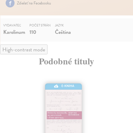
Zdielať na Facebooku
VYDAVATEĽ
POČET STRÁN
JAZYK
Karolinum
110
Čeština
High-contrast mode
Podobné tituly
E-KNIHA