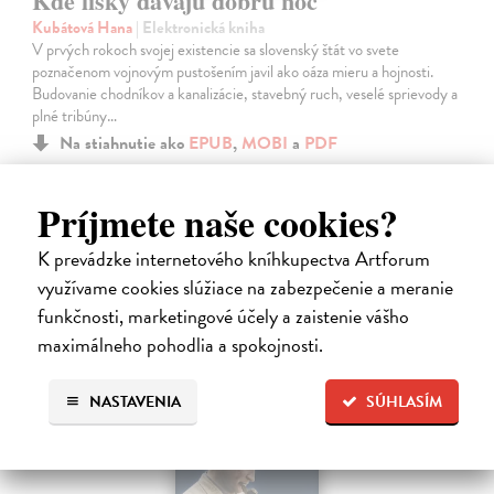
Kde líšky dávajú dobrú noc
Kubátová Hana
| Elektronická kniha
V prvých rokoch svojej existencie sa slovenský štát vo svete
poznačenom vojnovým pustošením javil ako oáza mieru a hojnosti.
Budovanie chodníkov a kanalizácie, stavebný ruch, veselé sprievody a
plné tribúny…
Na stiahnutie ako
EPUB
,
MOBI
a
PDF
15,90 €
Príjmete naše cookies?
K prevádzke internetového kníhkupectva Artforum
využívame cookies slúžiace na zabezpečenie a meranie
funkčnosti, marketingové účely a zaistenie vášho
maximálneho pohodlia a spokojnosti.
E-KNIHA
NASTAVENIA
SÚHLASÍM