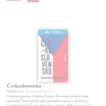
E-KNIHA
Československo
Gális Tomáš
| Elektronická kniha
Udalosti a postavy z histórie Česka a Slovenska, ktoré si treba
zapamätať. Tento knižný výber pozostáva z textov o spoločnej i
paralelnej histórii Česka a Slovenska od roku 1918 po súčasnosť.