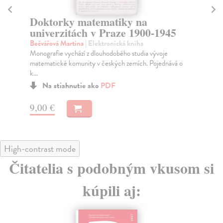
Doktorky matematiky na
A
univerzitách v Praze 1900-1945
Ric
Čes
Bečvářová Martina
| Elektronická kniha
Kar
Monografie vychází z dlouhodobého studia vývoje
matematické komunity v českých zemích. Pojednává o
k...
Na stiahnutie ako
PDF
9,
9,00 €
High-contrast mode
Čitatelia s podobným vkusom si
kúpili aj: