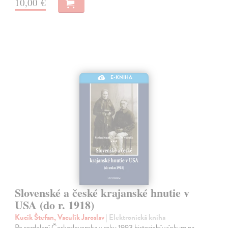
10,00 €
E-KNIHA
Slovenské a české krajanské hnutie v
USA (do r. 1918)
Kucík Štefan, Vaculík Jaroslav
| Elektronická kniha
Po rozdelení Československa v roku 1993 historický výskum na