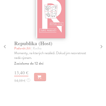
Republika (Host)
R
Padevět Jiří
| Kniha
Ilč
Momenty, na kterých nezáleží. Dokud jim nezvratnost
Rom
nedá význam.
do 
Zasielame do 12 dní
Za
13,40 €
9,
14,10 €
9,
?