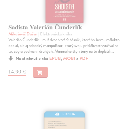
Sadista Valerián Čunderlík
Mikušovič Dušan
| Elektronická kniha
Valerián Čunderlík - muž dvoch tvárí: básnik, ktorého šarmu málokto
odolal, ale aj sebecký manipulátor, ktorý svoju príťažlivosť využíval na
to, aby si podmanil druhých. Minimálne štyri ženy na to doplatili.…
Na stiahnutie ako
EPUB
,
MOBI
a
PDF
14,90 €
E-KNIHA