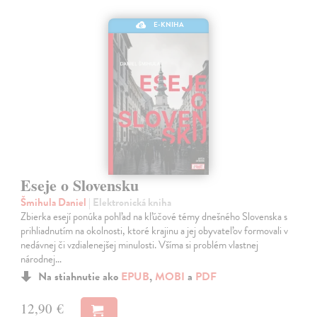
E-KNIHA
Eseje o Slovensku
Šmihula Daniel
| Elektronická kniha
Zbierka esejí ponúka pohľad na kľúčové témy dnešného Slovenska s
prihliadnutím na okolnosti, ktoré krajinu a jej obyvateľov formovali v
nedávnej či vzdialenejšej minulosti. Všíma si problém vlastnej
národnej…
Na stiahnutie ako
EPUB
,
MOBI
a
PDF
12,90 €