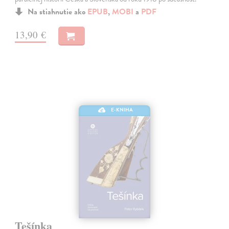
Na stiahnutie ako
EPUB
,
MOBI
a
PDF
13,90 €
E-KNIHA
Tešínka