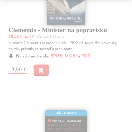
Clementis - Minister na popravisku
Olach Ľubo
| Elektronická kniha
Vladimír Clementis sa narodil v roku 1902 v Tisovci. Bol slovenský
politik, právnik, spisovateľ a prekladateľ.
Na stiahnutie ako
EPUB
,
MOBI
a
PDF
13,90 €
E-KNIHA