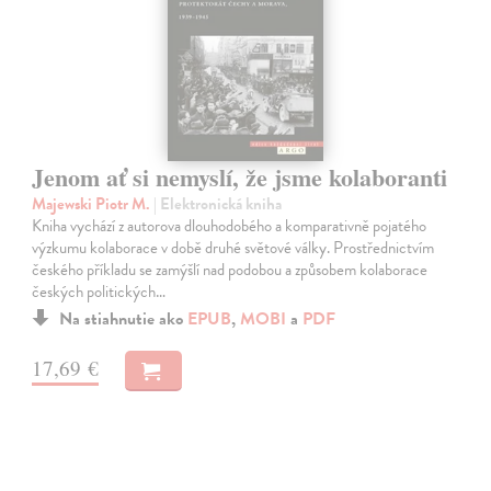
Jenom ať si nemyslí, že jsme kolaboranti
Majewski Piotr M.
| Elektronická kniha
Kniha vychází z autorova dlouhodobého a komparativně pojatého
výzkumu kolaborace v době druhé světové války. Prostřednictvím
českého příkladu se zamýšlí nad podobou a způsobem kolaborace
českých politických…
Na stiahnutie ako
EPUB
,
MOBI
a
PDF
17,69 €