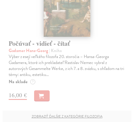
Počúvať - vidieť - čítať
Gadamer Hans-Georg
| Kniha
Výber z esejí veľkého filozofa 20. storočia – Hansa-Georga
Gadamera, ktoré ich prekladateľ Rastislav Nemec vybral z
autorových Gesammelte Werke, z ich 7. a 8. zväzku, s ohľadom na tri
témy: antiku, estetiku…
Na sklade
?
16,00 €
ZOBRAZIŤ ĎALŠIE Z KATEGÓRIE FILOZOFIA