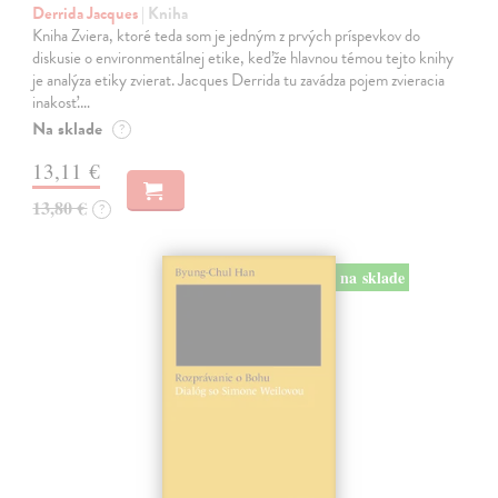
Derrida Jacques
| Kniha
Kniha Zviera, ktoré teda som je jedným z prvých príspevkov do
diskusie o environmentálnej etike, keďže hlavnou témou tejto knihy
je analýza etiky zvierat. Jacques Derrida tu zavádza pojem zvieracia
inakosť.…
Na sklade
?
13,11 €
13,80 €
?
na sklade