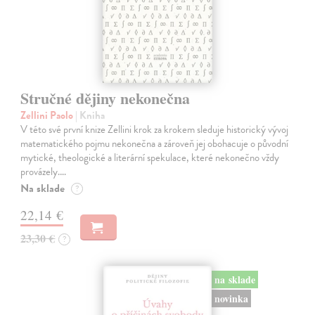
Stručné dějiny nekonečna
Zellini Paolo
| Kniha
V této své první knize Zellini krok za krokem sleduje historický vývoj
matematického pojmu nekonečna a zároveň jej obohacuje o původní
mytické, theologické a literární spekulace, které nekonečno vždy
provázely.…
Na sklade
?
22,14 €
23,30 €
?
na sklade
novinka