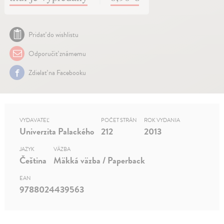
Pridať do wishlistu
Odporučiť známemu
Zdielať na Facebooku
VYDAVATEĽ
POČET STRÁN
ROK VYDANIA
Univerzita Palackého
212
2013
JAZYK
VÄZBA
Čeština
Mäkká väzba / Paperback
EAN
9788024439563