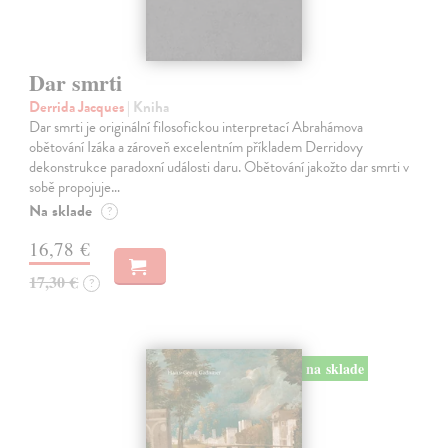
Dar smrti
Derrida Jacques
| Kniha
Dar smrti je originální filosofickou interpretací Abrahámova
obětování Izáka a zároveň excelentním příkladem Derridovy
dekonstrukce paradoxní události daru. Obětování jakožto dar smrti v
sobě propojuje…
Na sklade
?
16,78 €
17,30 €
?
na sklade