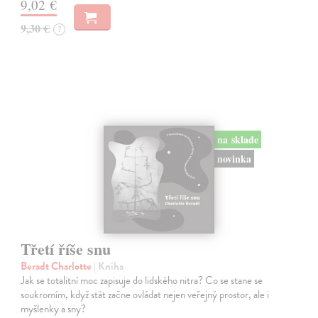
9,02 €
9,30 €
?
na sklade
novinka
Třetí říše snu
Beradt Charlotte
| Kniha
Jak se totalitní moc zapisuje do lidského nitra? Co se stane se
soukromím, když stát začne ovládat nejen veřejný prostor, ale i
myšlenky a sny?