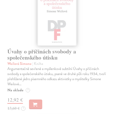
Úvahy o příčinách svobody a
společenského útisku
Weilová Simone
| Kniha
Argumentačně sevřené a myšlenkově subtilní Úvahy o příčinách
svobody a společenského útisku, psané ve druhé půli roku 1934, tvoří
přehlížené jádro písemného odkazu aktivistky a myslitelky Simone
Weilové…
Na sklade
?
12,92 €
13,60 €
?