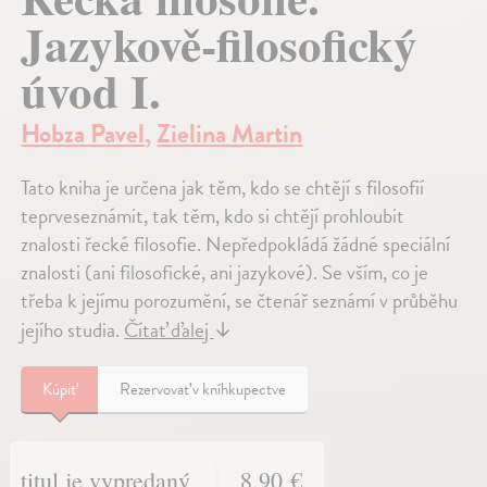
Jazykově-filosofický
úvod I.
Hobza Pavel
,
Zielina Martin
Tato kniha je určena jak těm, kdo se chtějí s filosofií
teprveseznámit, tak těm, kdo si chtějí prohloubit
znalosti řecké filosofie. Nepředpokládá žádné speciální
znalosti (ani filosofické, ani jazykové). Se vším, co je
třeba k jejímu porozumění, se čtenář seznámí v průběhu
jejího studia.
Čítať ďalej
↓
Kúpiť
Rezervovať v kníhkupectve
titul je vypredaný
8,90 €