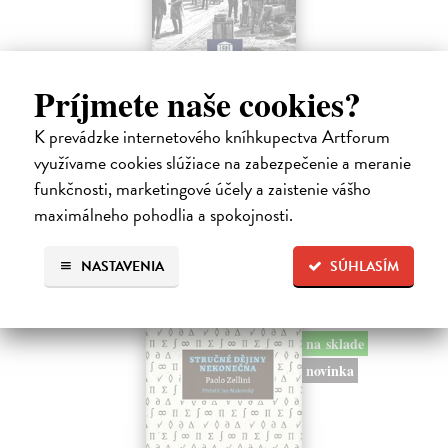
Memoár o chudobě
Príjmete naše cookies?
Tocqueville Alexis de
| Kniha
První český překlad méně známého díla jedné z nejvýznamnějších
K prevádzke internetového kníhkupectva Artforum
osobností evropské politické filosofie 19. století je doplněn obšírnými
využívame cookies slúžiace na zabezpečenie a meranie
komentáři Ivo Budila, Jana Kellera a Gertrudy Himmelfalberové.
Od…
funkčnosti, marketingové účely a zaistenie vášho
Na sklade
?
maximálneho pohodlia a spokojnosti.
5,94 €
NASTAVENIA
SÚHLASÍM
6,60 €
?
na sklade
novinka