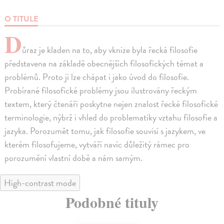
O TITULE
D
ůraz je kladen na to, aby vknize byla řecká filosofie
představena na základě obecnějších filosofických témat a
problémů. Proto ji lze chápat i jako úvod do filosofie.
Probírané filosofické problémy jsou ilustrovány řeckým
textem, který čtenáři poskytne nejen znalost řecké filosofické
terminologie, nýbrž i vhled do problematiky vztahu filosofie a
jazyka. Porozumět tomu, jak filosofie souvisí s jazykem, ve
kterém filosofujeme, vytváří navíc důležitý rámec pro
porozumění vlastní době a nám samým.
High-contrast mode
Podobné tituly