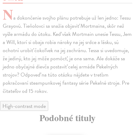
N
a dokončenie svojho plánu potrebuje už len jedno: Tessu
Grayovú. Tieňolovci sa snažia objaviť Mortmaina, skôr než
vyšle armádu do útoku. Keď však Mortmain unesie Tessu, Jem
a Will, ktorí si obaja robia nároky na jej srdce a lásku, sú
ochotní urobiť čokoľvek na jej zachránu. Tessa si uvedomuje,
že jediný, kto jej môže pomôcť, je ona sama. Ale dokáže sa
jedno obyčajné dievča postaviť celej armáde Pekelných
strojov? Odpoveď na túto otázku nájdete v treťom
pokračovaní steampunkovej fantasy série Pekelné stroje. Pre
čitateľov od 15 rokov.
High-contrast mode
Podobné tituly