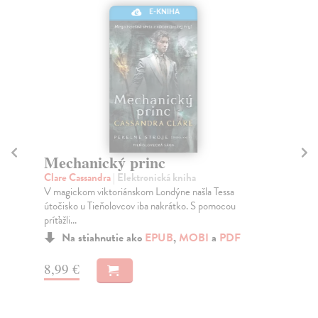
E-KNIHA
Mechanický princ
T
Clare Cassandra
| Elektronická kniha
Cla
V magickom viktoriánskom Londýne našla Tessa
Jam
útočisko u Tieňolovcov iba nakrátko. S pomocou
man
príťažli...
Na stiahnutie ako
EPUB
,
MOBI
a
PDF
16
8,99 €