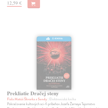
12,59 €
E-KNIHA
Prekliatie Dračej steny
Fiala Matúš Škvarka a Sendy
| Elektronická kniha
Pokračovanie kultových sci-fi príbehov Jozefa Žarnaya Tajomstvo