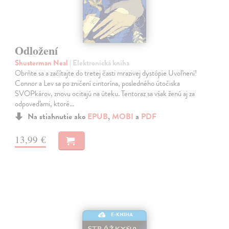
Odložení
Shusterman Neal
| Elektronická kniha
Obrňte sa a začítajte do tretej časti mrazivej dystópie Uvoľnení!
Connor a Lev sa po zničení cintorína, posledného útočiska
SVOPkárov, znovu ocitajú na úteku. Tentoraz sa však ženú aj za
odpoveďami, ktoré…
Na stiahnutie ako
EPUB
,
MOBI
a
PDF
13,99 €
E-KNIHA