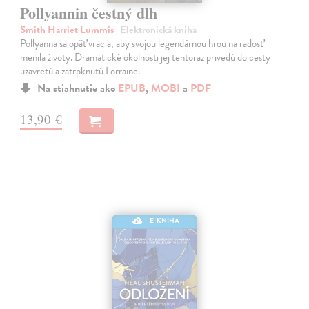
Pollyannin čestný dlh
Smith Harriet Lummis
| Elektronická kniha
Pollyanna sa opäť vracia, aby svojou legendárnou hrou na radosť
menila životy. Dramatické okolnosti jej tentoraz privedú do cesty
uzavretú a zatrpknutú Lorraine.
Na stiahnutie ako
EPUB
,
MOBI
a
PDF
13,90 €
E-KNIHA