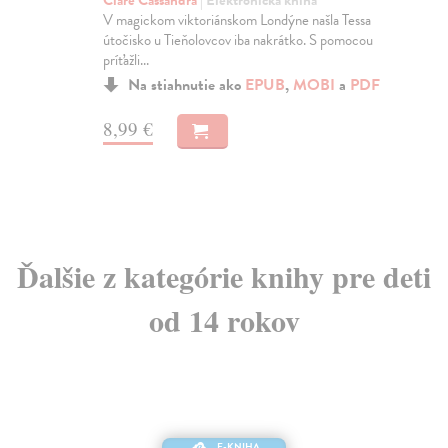
Ná
Clare Cassandra
| Elektronická kniha
k
V magickom viktoriánskom Londýne našla Tessa
útočisko u Tieňolovcov iba nakrátko. S pomocou
Cla
príťažli...
V e
Na stiahnutie ako
EPUB
,
MOBI
a
PDF
naj
Cla
8,99 €
11
Ďalšie z kategórie knihy pre deti
od 14 rokov
E-KNIHA