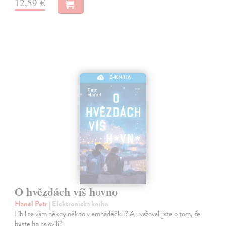
12,59 €
E-KNIHA
O hvězdách víš hovno
Hanel Petr
| Elektronická kniha
Líbil se vám někdy někdo v emhádéčku? A uvažovali jste o tom, že
byste ho oslovili?