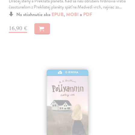
Dračej steny a Prekliata planéta. Keď sa naši obľúbení hrdinovia vrátia
časotunelom z Prekliatej planéty späť na Medvedí vrch, najviac zo…
Na stiahnutie ako
EPUB
,
MOBI
a
PDF
16,90 €
E-KNIHA