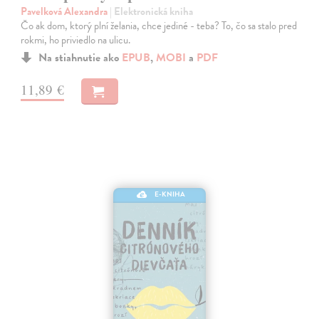
Pavelková Alexandra
| Elektronická kniha
Čo ak dom, ktorý plní želania, chce jediné - teba? To, čo sa stalo pred
rokmi, ho priviedlo na ulicu.
Na stiahnutie ako
EPUB
,
MOBI
a
PDF
11,89 €
E-KNIHA