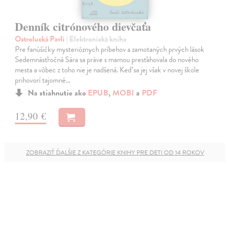
Denník citrónového dievčaťa
Ostrolucká Pavli
| Elektronická kniha
Pre fanúšičky mysterióznych príbehov a zamotaných prvých lások
Sedemnásťročná Sára sa práve s mamou presťahovala do nového
mesta a vôbec z toho nie je nadšená. Keď sa jej však v novej škole
prihovorí tajomné…
Na stiahnutie ako
EPUB
,
MOBI
a
PDF
12,90 €
ZOBRAZIŤ ĎALŠIE Z KATEGÓRIE KNIHY PRE DETI OD 14 ROKOV