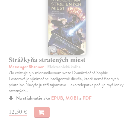
Strážkyňa stratených miest
Messenger Shannon
| Elektronická kniha
Zlo existuje aj v mierumilovnom svete Dvanásťročná Sophie
Fosterová je výnimočne inteligentné dievča, ktoré nemá žiadnych
priateľov. Navyše ju ťaží tajomstvo – ako telepatka počuje myšlienky
ostatných…
Na stiahnutie ako
EPUB
,
MOBI
a
PDF
12,50 €