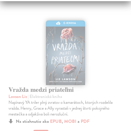
E-KNIHA
Vražda medzi priateľmi
Lawson Liz
| Elektronická kniha
Napínavý YA triler plný zvratov o kamarátoch, ktorých rozdelila
vražda. Henry, Grace a Ally vyrastali v jednej štvrti pokojného
mestečka a odjakživa boli nerozluční.
Na stiahnutie ako
EPUB
,
MOBI
a
PDF