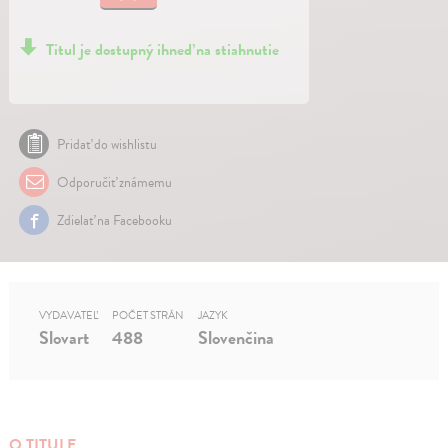
Titul je dostupný ihneď na stiahnutie
Pridať do wishlistu
Odporučiť známemu
Zdielať na Facebooku
VYDAVATEĽ
POČET STRÁN
JAZYK
Slovart
488
Slovenčina
O TITULE