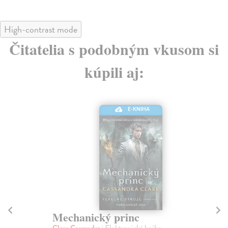
High-contrast mode
Čitatelia s podobným vkusom si
kúpili aj:
E-KNIHA
Mechanický princ
M