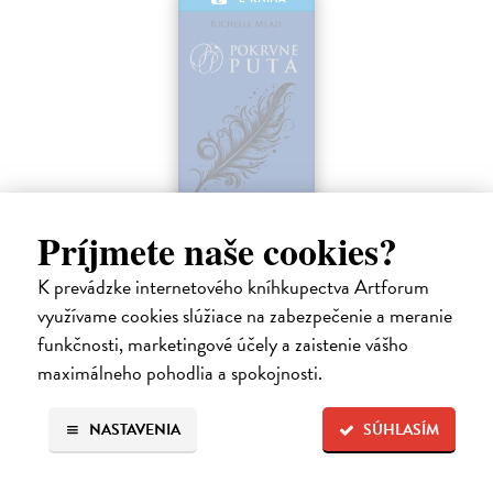
Príjmete naše cookies?
Strieborné tiene
Mead Richelle
| Elektronická kniha
K prevádzke internetového kníhkupectva Artforum
Piaty diel série Pokrvné putá, v ktorej upíri a alchymisti bojujú o lásku
využívame cookies slúžiace na zabezpečenie a meranie
aj šancu na prežitie. Sydney riskovala všetko, keď nasledovala inštinkt
a vykročila na veľmi tenký ľad, aby ukryla svoje city pred…
funkčnosti, marketingové účely a zaistenie vášho
Na stiahnutie ako
EPUB
,
MOBI
a
PDF
maximálneho pohodlia a spokojnosti.
12,59 €
NASTAVENIA
SÚHLASÍM