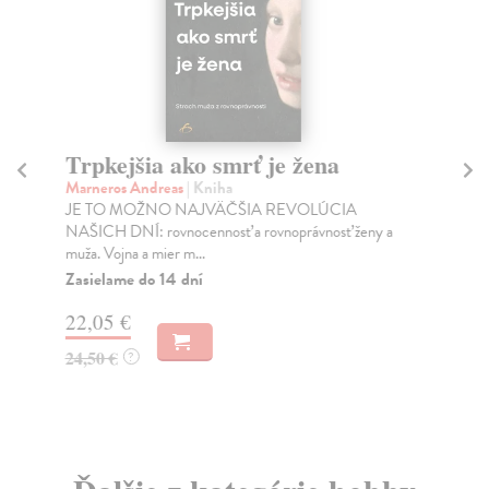
Trpkejšia ako smrť je žena
P
Marneros Andreas
| Kniha
Bor
JE TO MOŽNO NAJVÄČŠIA REVOLÚCIA
Tát
NAŠICH DNÍ: rovnocennosť a rovnoprávnosť ženy a
Bor
muža. Vojna a mier m...
Na
Zasielame do 14 dní
18
22,05 €
19
24,50 €
?