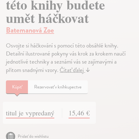
této knihy budete
umět háčkovat
Batemanová Zoe
Osvojte si háčkování s pomocí této obsáhlé knihy.
Detailní ilustrované pokyny vás krok za krokem naučí
jednotlivé techniky a seznámí vás se zajímavými a
přitom snadnými vzory.
Čítať ďalej
↓
Kúpiť
Rezervovať v kníhkupectve
titul je vypredaný
15,46 €
Pridať do wishlistu