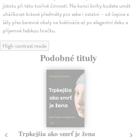
jistotu při této tvořivé činnosti. Na konci knihy budete umět
uháčkovat krásné předměty pro sebe i ostatní – od čepice a
šály přes barevné obaly na květináče až po elegantní deku a
příjemně hebkou hračku.
High-contrast mode
Podobné tituly
Trpkejšia ako smrť je žena
P