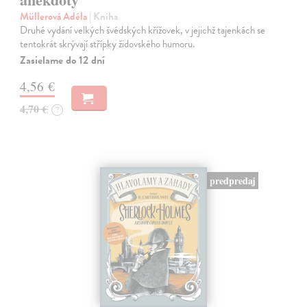
Müllerová Adéla
| Kniha
Druhé vydání velkých švédských křížovek, v jejichž tajenkách se
tentokrát skrývají střípky židovského humoru.
Zasielame do 12 dní
4,56 €
4,70 €
?
predpredaj