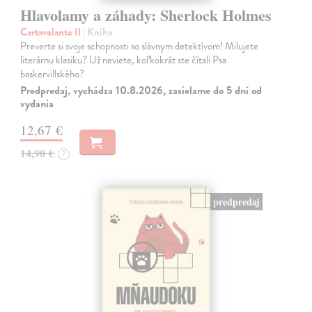
Hlavolamy a záhady: Sherlock Holmes
Cartavolante Il
| Kniha
Preverte si svoje schopnosti so slávnym detektívom! Milujete
literárnu klasiku? Už neviete, koľkokrát ste čítali Psa
baskervillského?
Predpredaj, vychádza 10.8.2026, zasielame do 5 dní od
vydania
12,67 €
14,90 €
?
predpredaj