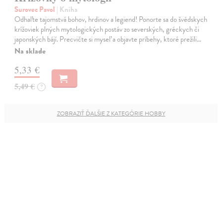
Surovec Pavol
| Kniha
Odhaľte tajomstvá bohov, hrdinov a legiend! Ponorte sa do švédskych
krížoviek plných mytologických postáv zo severských, gréckych či
japonských bájí. Precvičte si myseľ a objavte príbehy, ktoré prežili…
Na sklade
5,33 €
5,49 €
?
ZOBRAZIŤ ĎALŠIE Z KATEGÓRIE HOBBY