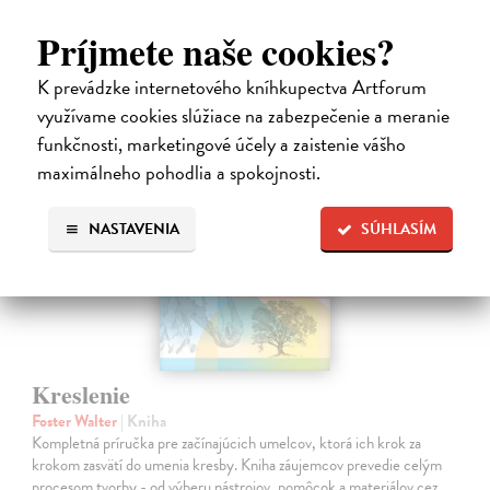
28,90 €
Príjmete naše cookies?
K prevádzke internetového kníhkupectva Artforum
využívame cookies slúžiace na zabezpečenie a meranie
funkčnosti, marketingové účely a zaistenie vášho
maximálneho pohodlia a spokojnosti.
na sklade
NASTAVENIA
SÚHLASÍM
Kreslenie
Foster Walter
| Kniha
Kompletná príručka pre začínajúcich umelcov, ktorá ich krok za
krokom zasvätí do umenia kresby. Kniha záujemcov prevedie celým
procesom tvorby - od výberu nástrojov, pomôcok a materiálov cez