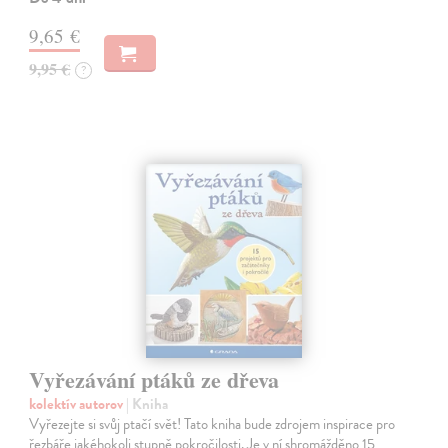
9,65 €
9,95 €
?
Vyřezávání ptáků ze dřeva
kolektív autorov
| Kniha
Vyřezejte si svůj ptačí svět! Tato kniha bude zdrojem inspirace pro
řezbáře jakéhokoli stupně pokročilosti. Je v ní shromážděno 15