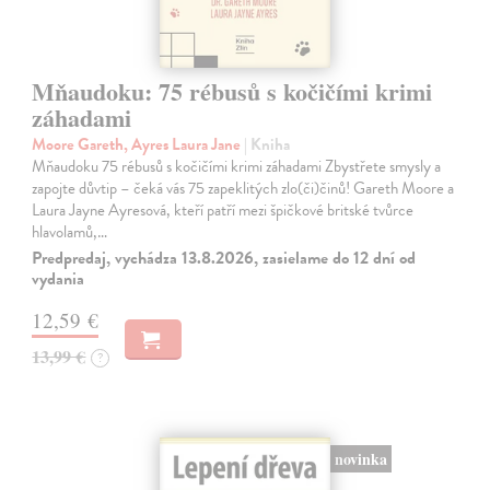
Mňaudoku: 75 rébusů s kočičími krimi
záhadami
Moore Gareth, Ayres Laura Jane
| Kniha
Mňaudoku 75 rébusů s kočičími krimi záhadami Zbystřete smysly a
zapojte důvtip – čeká vás 75 zapeklitých zlo(či)činů! Gareth Moore a
Laura Jayne Ayresová, kteří patří mezi špičkové britské tvůrce
hlavolamů,…
Predpredaj, vychádza 13.8.2026, zasielame do 12 dní od
vydania
12,59 €
13,99 €
?
novinka