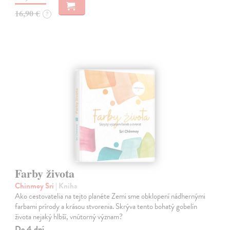
16,90 €
?
Farby života
Chinmoy Sri
| Kniha
Ako cestovatelia na tejto planéte Zemi sme obklopení nádhernými
farbami prírody a krásou stvorenia. Skrýva tento bohatý gobelín
života nejaký hlbší, vnútorný význam?
Do 4 dní