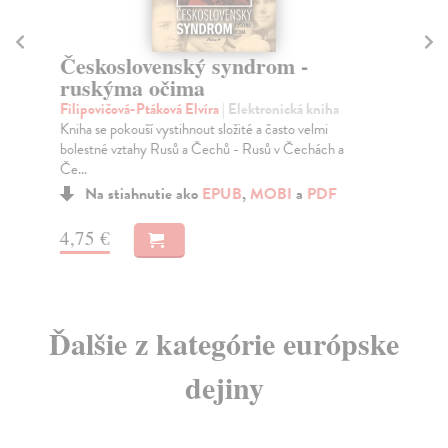
Československý syndrom -
Ku
ruskýma očima
E
Filipovičová-Ptáková Elvíra
| Elektronická kniha
Gur
Kniha se pokouší vystihnout složité a často velmi
Tat
bolestné vztahy Rusů a Čechů - Rusů v Čechách a
zav
Če...
pra
Na stiahnutie ako
EPUB
,
MOBI
a
PDF
4,75 €
17
Ďalšie z kategórie európske
dejiny