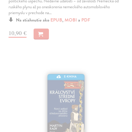
politického úspechu. Nedávne udalosti – od závislosti Nemecka od
ruského plynu až po oneskorenia nemeckého automobilového
priemyslu v prechode na…
Na stiahnutie ako
EPUB
,
MOBI
a
PDF
10,90 €
E-KNIHA