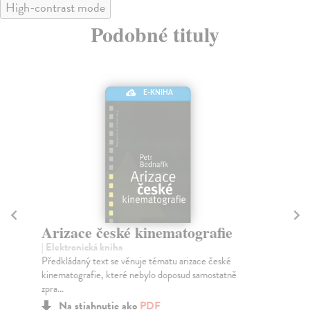
High-contrast mode
Podobné tituly
E-KNIHA
Arizace české kinematografie
U
N
| Elektronická kniha
h
Předkládaný text se věnuje tématu arizace české
kinematografie, které nebylo doposud samostatně
Při
zpra...
Kni
Na stiahnutie ako
PDF
hlu