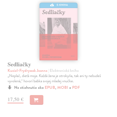
E-KNIHA
Sedliačky
Kuciel-Frydryszak Joanna
| Elektronická kniha
„Neplač, dieťa moje. Každá žena je otrokyňa, tak ani ty nebudeš
vyvolená,“ hovorí babka svojej mladej vnučke.
Na stiahnutie ako
EPUB
,
MOBI
a
PDF
17,50 €