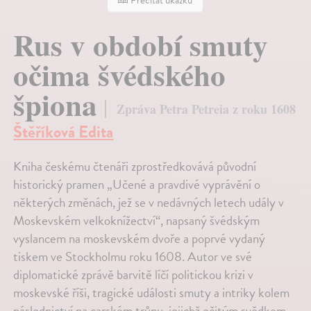
Prečítať ukážku
Rus v období smuty
očima švédského
špiona
Zpráva Petra Petreia z roku 1608
Štěříková Edita
Kniha českému čtenáři zprostředkovává původní
historický pramen „Učené a pravdivé vyprávění o
některých změnách, jež se v nedávných letech udály v
Moskevském velkoknížectví“, napsaný švédským
vyslancem na moskevském dvoře a poprvé vydaný
tiskem ve Stockholmu roku 1608. Autor ve své
diplomatické zprávě barvitě líčí politickou krizi v
moskevské říši, tragické události smuty a intriky kolem
následnictví na carském trůnu, jejichž očitým svědkem