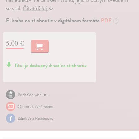
se stal.
Čítať ďalej
↓
E-kniha na stiahnutie v digitálnom formáte
PDF
?
5,00 €
Titul je dostupný ihneď na stiahnutie
Pridať do wishlistu
Odporučiť známemu
Zdielať na Facebooku