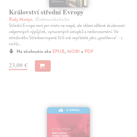
Království střední Evropy
Rady Martyn
| Elektronická kniha
Střední Evropa není jen místo na mapě, ale oblast sdílené zkušenosti:
vzájemných výpůjček, vynucených ústupků a nedorozumění. Ve
středověku Středoevropané líčili své nepřátele jako „psohlavce" - z
nichž…
Na stiahnutie ako
EPUB
,
MOBI
a
PDF
23,09 €
E-KNIHA