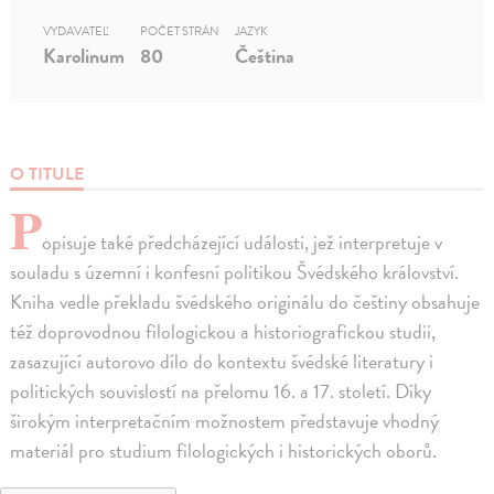
VYDAVATEĽ
POČET STRÁN
JAZYK
Karolinum
80
Čeština
O TITULE
P
opisuje také předcházející události, jež interpretuje v
souladu s územní i konfesní politikou Švédského království.
Kniha vedle překladu švédského originálu do češtiny obsahuje
též doprovodnou filologickou a historiografickou studii,
zasazující autorovo dílo do kontextu švédské literatury i
politických souvislostí na přelomu 16. a 17. století. Díky
širokým interpretačním možnostem představuje vhodný
materiál pro studium filologických i historických oborů.