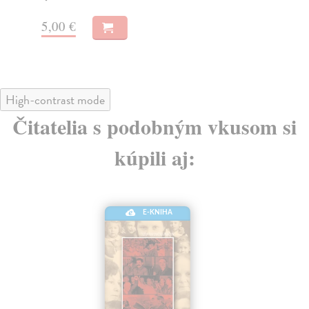
5,00 €
8,
High-contrast mode
Čitatelia s podobným vkusom si
kúpili aj:
E-KNIHA