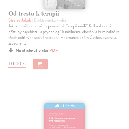
Od trestu k terapii
Střelec Jakub
| Elektronická kniha
Jak rozuměli odborníci v poválečné Evropě násilí? Kniha zkoumá
přístupy psychiatrů a psychologů k násilnému chování a kriminalitě ve
třech odlišných společnostech - v komunistickém Československu,
západním…
Na stiahnutie ako
PDF
10,00 €
E-KNIHA