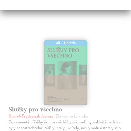
E-KNIHA
Služky pro všechno
Kuciel-Frydryszak Joanna
| Elektronická kniha
Zapomenuté příběhy žen, bez nichž by svět nefungovalJeště nedávno
byly nepostradatelné. Vařily, praly, uklízely, nosily vodu a staraly se o