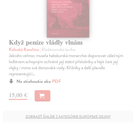
Když peníze vládly vlnám
Kalecká Karolína
| Elektronická kniha
Jakožto velmoc musela habsburská monarchie disponovat válečným
loďstvem schopným ochránit její státní příslušníky a hájit čest její
vlajky i mimo své domovské vody. Křižníky a další plavidla
reprezentující…
Na stiahnutie ako
PDF
15,00 €
ZOBRAZIŤ ĎALŠIE Z KATEGÓRIE EURÓPSKE DEJINY