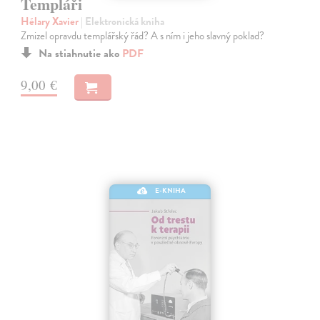
Templáři
Hélary Xavier
| Elektronická kniha
Zmizel opravdu templářský řád? A s ním i jeho slavný poklad?
Na stiahnutie ako
PDF
9,00 €
E-KNIHA