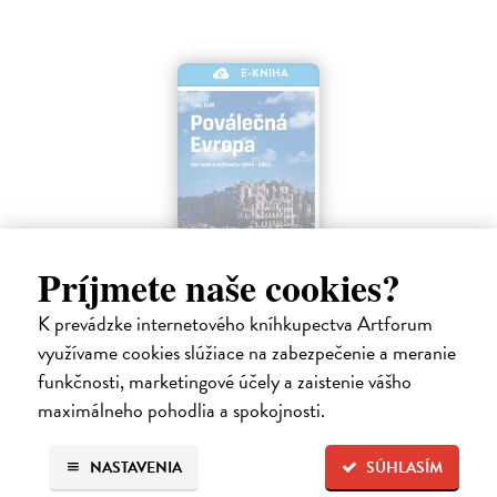
E-KNIHA
Príjmete naše cookies?
Poválečná Evropa
K prevádzke internetového kníhkupectva Artforum
využívame cookies slúžiace na zabezpečenie a meranie
Judt Tony
| Elektronická kniha
V roce 1945 byla Evropa na kolenou. Značnou část evropských zemí
funkčnosti, marketingové účely a zaistenie vášho
těžce postihlo válečné ničení, masové vraždění, letecké
maximálneho pohodlia a spokojnosti.
bombardování a rozvrat.
Na stiahnutie ako
EPUB
,
MOBI
a
PDF
NASTAVENIA
SÚHLASÍM
41,59 €