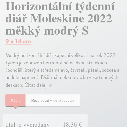
Horizontální týdenní
diář Moleskine 2022
měkký modrý S
9 x 14 cm
Modrý horizontální diář kapesní velikosti na rok 2022.
Týden je zobrazen horizontálně na dvou stránkách
(pondělí, úterý a středa nalevo, čtvrtek, pátek, sobota a
neděle napravo). Diář má měkkou vazbu v kartonových
deskách.
Čítať ďalej
↓
Kúpiť
Rezervovať v kníhkupectve
titul je vypredaný
18,36 €