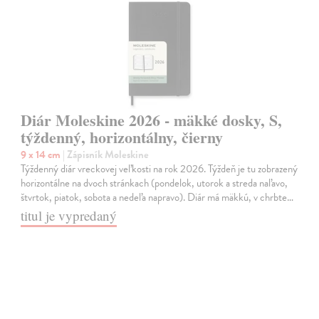
Diár Moleskine 2026 - mäkké dosky, S,
týždenný, horizontálny, čierny
9 x 14 cm
| Zápisník Moleskine
Týždenný diár vreckovej veľkosti na rok 2026. Týždeň je tu zobrazený
horizontálne na dvoch stránkach (pondelok, utorok a streda naľavo,
štvrtok, piatok, sobota a nedeľa napravo). Diár má mäkkú, v chrbte…
titul je vypredaný