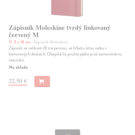
Zápisník Moleskine tvrdý linkovaný
červený M
11, 5 x 18 cm
| Zápisník Moleskine
Zápisník ve velikosti M má pevnou, ve hřbetu šitou vazbu v
kartonových deskách. Obepíná ho pružná páska proti samovolnému
otevírání.
Na sklade
22,50 €