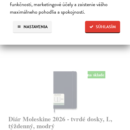
funkčnosti, marketingové účely a zaistenie vášho
poznámky a schôdzky.
Na sklade
maximálneho pohodlia a spokojnosti.
24,50 €
NASTAVENIA
SÚHLASÍM
na sklade
Diár Moleskine 2026 - tvrdé dosky, L,
týždenný, modrý