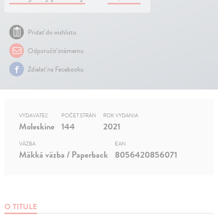
Pridať do wishlistu
Odporučiť známemu
Zdielať na Facebooku
VYDAVATEĽ
POČET STRÁN
ROK VYDANIA
Moleskine
144
2021
VÄZBA
EAN
Mäkká väzba / Paperback
8056420856071
O TITULE