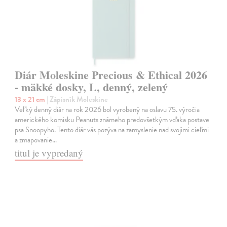
Diár Moleskine Precious & Ethical 2026
- mäkké dosky, L, denný, zelený
13 x 21 cm
| Zápisník Moleskine
Veľký denný diár na rok 2026 bol vyrobený na oslavu 75. výročia
amerického komisku Peanuts známeho predovšetkým vďaka postave
psa Snoopyho. Tento diár vás pozýva na zamyslenie nad svojimi cieľmi
a zmapovanie…
titul je vypredaný