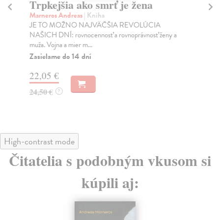
Trpkejšia ako smrť je žena
P
Marneros Andreas
| Kniha
Bor
JE TO MOŽNO NAJVÄČŠIA REVOLÚCIA
Tát
NAŠICH DNÍ: rovnocennosť a rovnoprávnosť ženy a
Bor
muža. Vojna a mier m...
Na
Zasielame do 14 dní
18
22,05 €
19
24,50 €
?
High-contrast mode
Čitatelia s podobným vkusom si
kúpili aj: