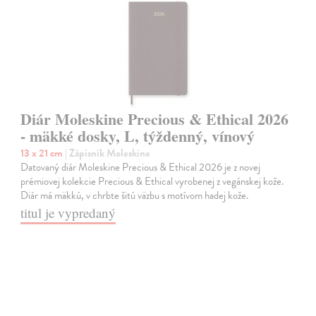
Diár Moleskine Precious & Ethical 2026
- mäkké dosky, L, týždenný, vínový
13 x 21 cm
| Zápisník Moleskine
Datovaný diár Moleskine Precious & Ethical 2026 je z novej
prémiovej kolekcie Precious & Ethical vyrobenej z vegánskej kože.
Diár má mäkkú, v chrbte šitú väzbu s motívom hadej kože.
titul je vypredaný