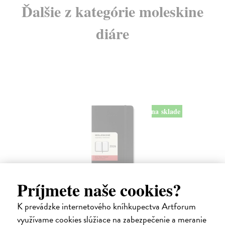
Ďalšie z kategórie moleskine
diáre
na sklade
Príjmete naše cookies?
Diár Moleskine 2026 - mäkké dosky, S,
denný, čierny
K prevádzke internetového kníhkupectva Artforum
9 x 14 cm
| Zápisník Moleskine
využívame cookies slúžiace na zabezpečenie a meranie
Denný diár vreckové veľkosti na rok 2026. Na každý deň stránka pre