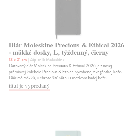
Diár Moleskine Precious & Ethical 2026
- mäkké dosky, L, týždenný, čierny
13 x 21 cm
| Zápisník Moleskine
Datovaný diár Moleskine Precious & Ethical 2026 je z novej
prémiovej kolekcie Precious & Ethical vyrobenej z vegánskej kože.
Diár má mäkkú, v chrbte šitú väzbu s motívom hadej kože.
titul je vypredaný