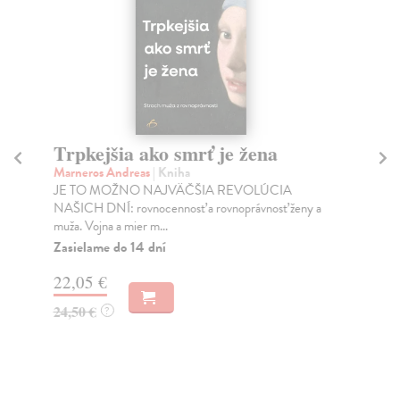
Trpkejšia ako smrť je žena
P
Marneros Andreas
| Kniha
Bor
JE TO MOŽNO NAJVÄČŠIA REVOLÚCIA
Tát
NAŠICH DNÍ: rovnocennosť a rovnoprávnosť ženy a
Bor
muža. Vojna a mier m...
Na
Zasielame do 14 dní
18
22,05 €
19
24,50 €
?