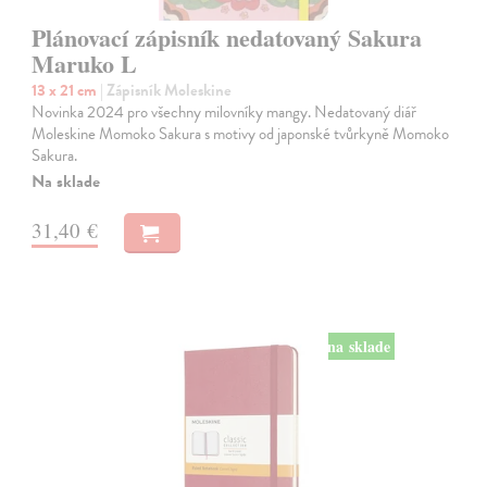
Plánovací zápisník nedatovaný Sakura
Maruko L
13 x 21 cm
| Zápisník Moleskine
Novinka 2024 pro všechny milovníky mangy. Nedatovaný diář
Moleskine Momoko Sakura s motivy od japonské tvůrkyně Momoko
Sakura.
Na sklade
31,40 €
na sklade