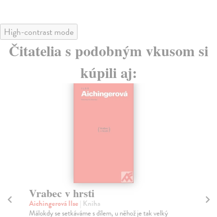
High-contrast mode
Čitatelia s podobným vkusom si
kúpili aj:
Vrabec v hrsti
N
Aichingerová Ilse
| Kniha
Bo
Málokdy se setkáváme s dílem, u něhož je tak velký
Muž