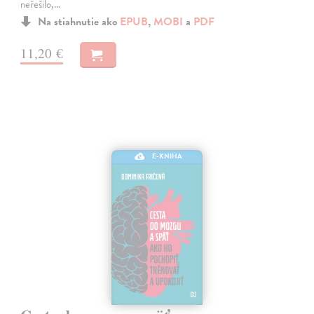
neřešilo,…
Na stiahnutie ako
EPUB
,
MOBI
a
PDF
11,20 €
E-KNIHA