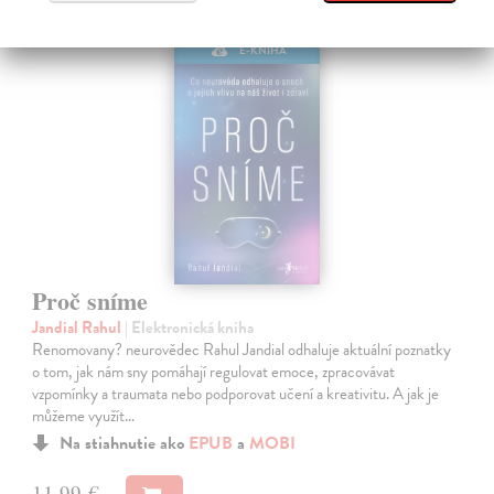
E-KNIHA
Proč sníme
Jandial Rahul
| Elektronická kniha
Renomovany? neurovědec Rahul Jandial odhaluje aktuální poznatky
o tom, jak nám sny pomáhají regulovat emoce, zpracovávat
vzpomínky a traumata nebo podporovat učení a kreativitu. A jak je
můžeme využít…
Na stiahnutie ako
EPUB
a
MOBI
11,99 €