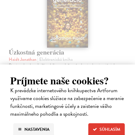
Úzkostná generácia
Haidt Jonathan
| Elektronická kniha
Po viac ako desaťročí stability sa duševné zdravie dospievajúcich
začiatkom roka 2010 prudko zhoršilo. Miera depresie, úzkosti,
Príjmete naše cookies?
sebapoškodzovania a samovrážd prudko vzrástla a v mnohých
ukazovateľoch sa…
K prevádzke internetového kníhkupectva Artforum
Na stiahnutie ako
PDF
využívame cookies slúžiace na zabezpečenie a meranie
17,49 €
funkčnosti, marketingové účely a zaistenie vášho
maximálneho pohodlia a spokojnosti.
NASTAVENIA
SÚHLASÍM