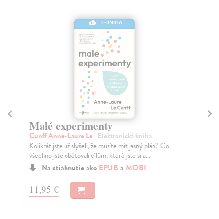
E-KNIHA
Malé experimenty
A
Cunff Anne-Laure Le
| Elektronická kniha
Os
Kolikrát jste už slyšeli, že musíte mít jasný plán? Co
Lid
všechno jste obětovali cílům, které jste si a...
vyj
Na stiahnutie ako
EPUB
a
MOBI
11,95 €
12