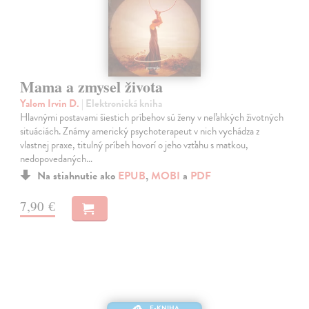
Mama a zmysel života
Yalom Irvin D.
| Elektronická kniha
Hlavnými postavami šiestich príbehov sú ženy v neľahkých životných
situáciách. Známy americký psychoterapeut v nich vychádza z
vlastnej praxe, titulný príbeh hovorí o jeho vzťahu s matkou,
nedopovedaných…
Na stiahnutie ako
EPUB
,
MOBI
a
PDF
7,90 €
E-KNIHA