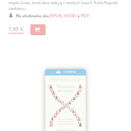
zmyslu života, ktoré dáva nádej aj v neistých časoch. Kniha Napriek
všetkému…
Na stiahnutie ako
EPUB
,
MOBI
a
PDF
7,95 €
E-KNIHA