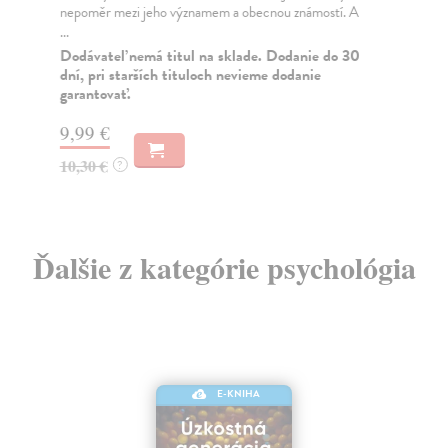
nepoměr mezi jeho významem a obecnou známostí. A
spo
...
sotv
Dodávateľ nemá titul na sklade. Dodanie do 30
Na
dní, pri starších tituloch nevieme dodanie
garantovať.
14
15
9,99 €
10,30 €
?
Ďalšie z kategórie psychológia
E-KNIHA