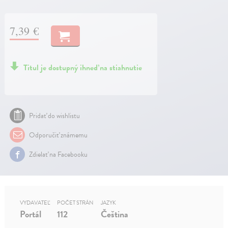
7,39 €
Titul je dostupný ihneď na stiahnutie
Pridať do wishlistu
Odporučiť známemu
Zdielať na Facebooku
VYDAVATEĽ
POČET STRÁN
JAZYK
Portál
112
Čeština