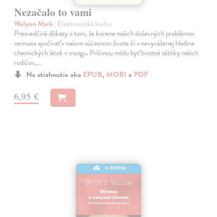
Nezačalo to vami
Wolynn Mark
| Elektronická kniha
Presvedčivé dôkazy o tom, že korene našich duševných problémov
nemusia spočívať v našom súčasnom živote či v nevyváženej hladine
chemických látok v mozgu. Príčinou môžu byť životné zážitky našich
rodičov,…
Na stiahnutie ako
EPUB
,
MOBI
a
PDF
6,95 €
E-KNIHA