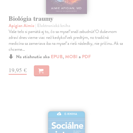
Biológia traumy
Apigian Aimie
| Elektronická kniha
Vaše telo si pamätá aj to, čo sa myseľ snaží zabudnúť O duševnom
zdraví dnes vieme viac než kedykoľvek predtým, no tradičná
medicína sa zameriava iba na myseľ a rieši následky, nie príčinu. Ak sa
chceme…
Na stiahnutie ako
EPUB
,
MOBI
a
PDF
19,95 €
E-KNIHA