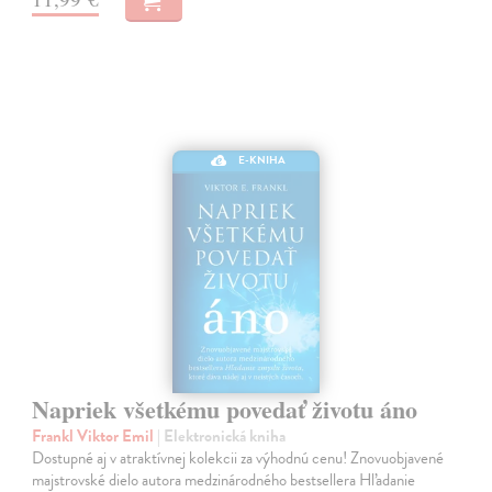
E-KNIHA
Napriek všetkému povedať životu áno
Frankl Viktor Emil
| Elektronická kniha
Dostupné aj v atraktívnej kolekcii za výhodnú cenu! Znovuobjavené
majstrovské dielo autora medzinárodného bestsellera Hľadanie