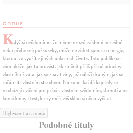
O TITULE
K
dyž si uvědomíme, že máme na své svědomí nereálné
nebo přehnané požadavky, můžeme získat spoustu energie,
kterou lze využít v jiných oblastech života. Tato publikace
vám ukáže, jak to provést: jak změnit příliš přísné principy
vlastního života, jak se zbavit viny, jež náleží druhým, jak se
spřátelits vlastním strachem. Na konci každé kapitoly se
nacházejí cvičení pro práci s vlastním svědomím, shrnutí a na
konci knihy i test, který měří váš sklon si něco vyčítat.
High-contrast mode
Podobné tituly