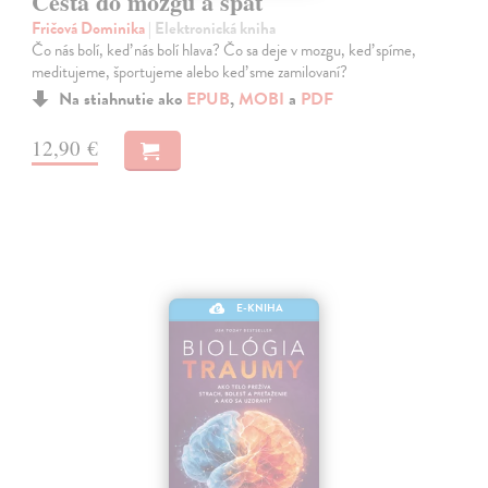
Cesta do mozgu a späť
Fričová Dominika
| Elektronická kniha
Čo nás bolí, keď nás bolí hlava? Čo sa deje v mozgu, keď spíme,
meditujeme, športujeme alebo keď sme zamilovaní?
Na stiahnutie ako
EPUB
,
MOBI
a
PDF
12,90 €
E-KNIHA