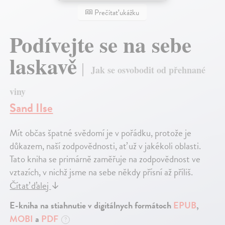
Prečítať ukážku
Podívejte se na sebe
laskavě
Jak se osvobodit od přehnané
viny
Sand Ilse
Mít občas špatné svědomí je v pořádku, protože je
důkazem, naší zodpovědnosti, ať už v jakékoli oblasti.
Tato kniha se primárně zaměřuje na zodpovědnost ve
vztazích, v nichž jsme na sebe někdy přísní až příliš.
Čítať ďalej
↓
E-kniha na stiahnutie v digitálnych formátoch
EPUB
,
MOBI
a
PDF
?