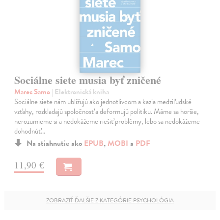
Sociálne siete musia byť zničené
Marec Samo
| Elektronická kniha
Sociálne siete nám ubližujú ako jednotlivcom a kazia medziľudské
vzťahy, rozkladajú spoločnosť a deformujú politiku. Máme sa horšie,
nerozumieme si a nedokážeme riešiť problémy, lebo sa nedokážeme
dohodnúť…
Na stiahnutie ako
EPUB
,
MOBI
a
PDF
11,90 €
ZOBRAZIŤ ĎALŠIE Z KATEGÓRIE PSYCHOLÓGIA