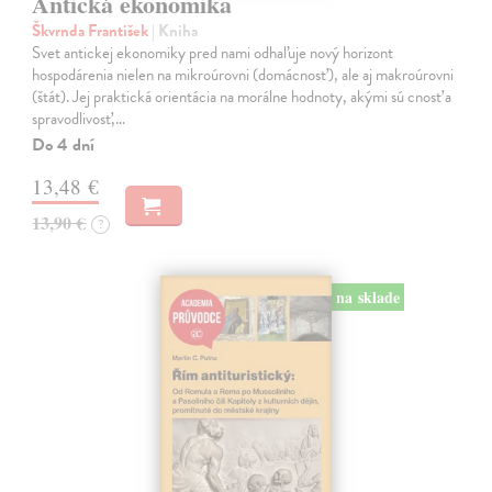
Antická ekonomika
Škvrnda František
| Kniha
Svet antickej ekonomiky pred nami odhaľuje nový horizont
hospodárenia nielen na mikroúrovni (domácnosť), ale aj makroúrovni
(štát). Jej praktická orientácia na morálne hodnoty, akými sú cnosť a
spravodlivosť,…
Do 4 dní
13,48 €
13,90 €
?
na sklade