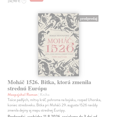
24,90 €
?
predpredaj
Moháč 1526. Bitka, ktorá zmenila
strednú Európu
Mocpajchel Roman
| Kniha
Tisíce padlých, mŕtvy kráľ, pohroma na bojisku, rozpad Uhorska,
koniec stredoveku. Bitka pri Moháči 29. augusta 1526 navždy
zmenila dejiny aj mapu strednej Európy.
Predpredaj, vychádza 11.8.2026, zasielame do 3 dní od