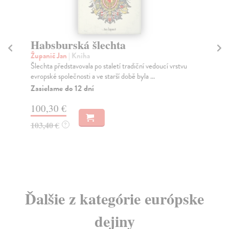
Habsburská šlechta
R
s
Županič Jan
| Kniha
Šlechta představovala po staletí tradiční vedoucí vrstvu
Hor
evropské společnosti a ve starší době byla ...
Ana
Rus
Zasielame do 12 dní
Za
100,30 €
12
103,40 €
?
12
Ďalšie z kategórie európske
dejiny