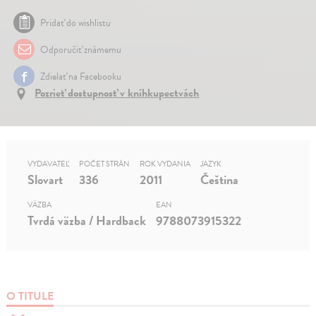
Pridať do wishlistu
Odporučiť známemu
Zdielať na Facebooku
Pozrieť dostupnosť v kníhkupectvách
VYDAVATEĽ
POČET STRÁN
ROK VYDANIA
JAZYK
Slovart
336
2011
Čeština
VÄZBA
EAN
Tvrdá väzba / Hardback
9788073915322
O TITULE