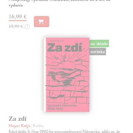
vydania
16,99 €
19,99 €
?
na sklade
novinka
Za zdí
Hoyer Katja
| Kniha
Když došlo 3. října 1990 ke znovusjednocení Německa, zdálo se, že