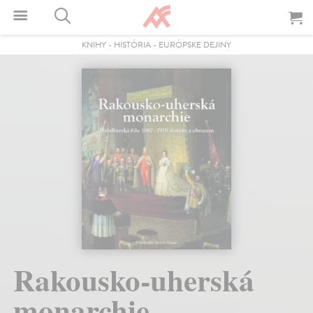
KNIHY
-
HISTÓRIA
-
EURÓPSKE DEJINY
Rakousko-uherská
monarchie.