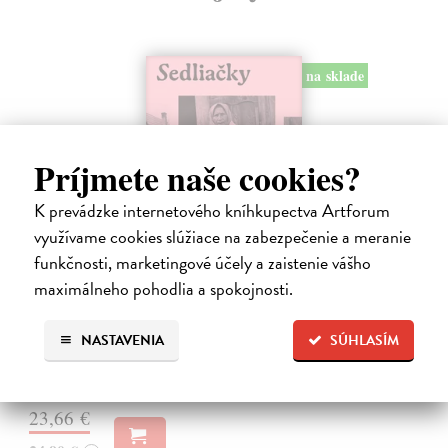
na sklade
Príjmete naše cookies?
K prevádzke internetového kníhkupectva Artforum
využívame cookies slúžiace na zabezpečenie a meranie
funkčnosti, marketingové účely a zaistenie vášho
Sedliačky
maximálneho pohodlia a spokojnosti.
Kuciel-Frydryszak Joanna
| Kniha
„Neplač, dieťa moje. Každá žena je otrokyňa, tak ani ty nebudeš
NASTAVENIA
SÚHLASÍM
vyvolená,“ hovorí babka svojej mladej vnučke.
Na sklade
23,66 €