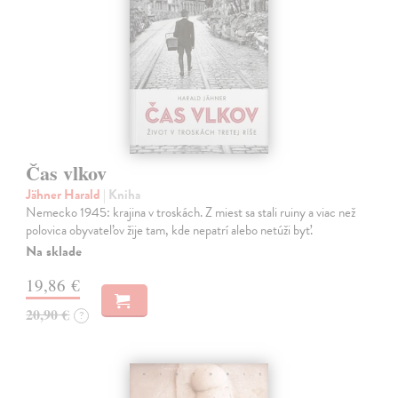
Čas vlkov
Jähner Harald
| Kniha
Nemecko 1945: krajina v troskách. Z miest sa stali ruiny a viac než
polovica obyvateľov žije tam, kde nepatrí alebo netúži byť.
Na sklade
19,86 €
20,90 €
?