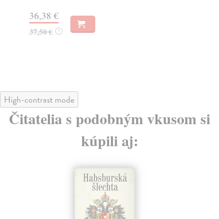
36,38 €
59
37,50 €
61
?
High-contrast mode
Čitatelia s podobným vkusom si
kúpili aj: