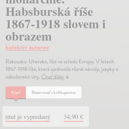
Habsburská říše
1867-1918 slovem i
obrazem
kolektív autorov
Rakousko-Uhersko, říše ve středu Evropy. V letech
1867-1918 říše, která sjednotila různé národy, jazyky a
náboženské víry.
Čítať ďalej
↓
Kúpiť
Rezervovať v kníhkupectve
titul je vypredaný
34,90 €