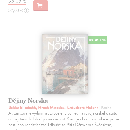
35,15 €
37,00 €
?
na sklade
Dějiny Norska
Bakke Elisabeth, Hroch Miroslav, Kadečková Helena
| Kniha
Aktualizované vydání nabízí ucelený pohled na vývoj norského státu
od nejstarších dob až po současnost. Sleduje období vikinské expanze
postupnou christianizaci i dlouhé soužití s Dánskem a Švédskem,