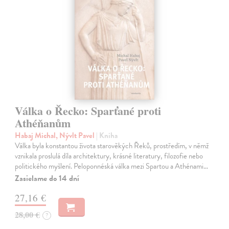
Válka o Řecko: Sparťané proti
Athéňanům
Habaj Michal, Nývlt Pavel
| Kniha
Válka byla konstantou života starověkých Řeků, prostředím, v němž
vznikala proslulá díla architektury, krásné literatury, filozofie nebo
politického myšlení. Peloponnéská válka mezi Spartou a Athénami…
Zasielame do 14 dní
27,16 €
28,00 €
?