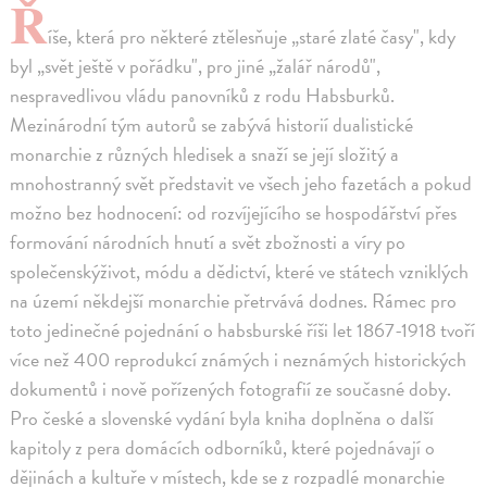
Ř
íše, která pro některé ztělesňuje „staré zlaté časy", kdy
byl „svět ještě v pořádku", pro jiné „žalář národů",
nespravedlivou vládu panovníků z rodu Habsburků.
Mezinárodní tým autorů se zabývá historií dualistické
monarchie z různých hledisek a snaží se její složitý a
mnohostranný svět představit ve všech jeho fazetách a pokud
možno bez hodnocení: od rozvíjejícího se hospodářství přes
formování národních hnutí a svět zbožnosti a víry po
společenskýživot, módu a dědictví, které ve státech vzniklých
na území někdejší monarchie přetrvává dodnes. Rámec pro
toto jedinečné pojednání o habsburské říši let 1867-1918 tvoří
více než 400 reprodukcí známých i neznámých historických
dokumentů i nově pořízených fotografií ze současné doby.
Pro české a slovenské vydání byla kniha doplněna o další
kapitoly z pera domácích odborníků, které pojednávají o
dějinách a kultuře v místech, kde se z rozpadlé monarchie