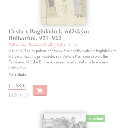
Cesta z Baghdádu k volžským
Bulharům, 921–922
Fadlan Ibn, Beránek Ondřej (ed.)
| Kniha
V roce 921 se na pokyn ‘abbásovského chalífy vydalo z Baghdádu do
království ležícího při soutoku řek Volha a Kama poselstvo s Ibn
Fadlánem. Volžské Bulharsko se nacházelo daleko za hranicemi
islámského…
Na sklade
15,68 €
16,50 €
?
na sklade