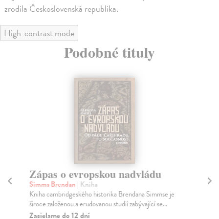
zrodila Československá republika.
High-contrast mode
Podobné tituly
Zápas o evropskou nadvládu
K
Simms Brendan
| Kniha
Uhl
Kniha cambridgeského historika Brendana Simmse je
Záj
široce založenou a erudovanou studií zabývající se...
Mor
Zasielame do 12 dní
Za