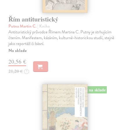
Řím antituristický
Putna Martin C.
| Kniha
Antituristický průvodce Římem Martina C. Putny je strhujícím
čtením. Manifestem, kázáním, kulturně-historickou studií, stejně
jako reportáží či básní.
Na sklade
20,56 €
21,20 €
?
na sklade