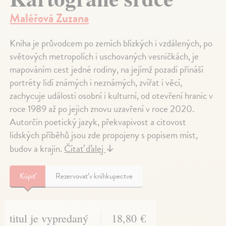
Maléřová Zuzana
Kniha je průvodcem po zemích blízkých i vzdálených, po
světových metropolích i uschovaných vesničkách, je
mapováním cest jedné rodiny, na jejímž pozadí přináší
portréty lidí známých i neznámých, zvířat i věcí,
zachycuje události osobní i kulturní, od otevření hranic v
roce 1989 až po jejich znovu uzavření v roce 2020.
Autorčin poetický jazyk, překvapivost a citovost
lidských příběhů jsou zde propojeny s popisem míst,
budov a krajin.
Čítať ďalej
↓
Kúpiť
Rezervovať v kníhkupectve
titul je vypredaný
18,80 €