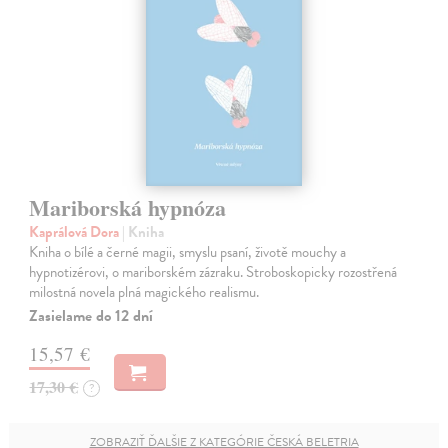
Mariborská hypnóza
Kaprálová Dora
| Kniha
Kniha o bílé a černé magii, smyslu psaní, životě mouchy a
hypnotizérovi, o mariborském zázraku. Stroboskopicky rozostřená
milostná novela plná magického realismu.
Zasielame do 12 dní
15,57 €
17,30 €
?
ZOBRAZIŤ ĎALŠIE Z KATEGÓRIE ČESKÁ BELETRIA