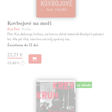
Kovbojové na moři
Kos Petr
| Kniha
Petr Kos debutuje knihou, na kterou sbíral materiál dlouhých patnáct
let. Ale jak říká, všechno má svůj správný čas.
Zasielame do 12 dní
22,23 €
23,40 €
?
na sklade