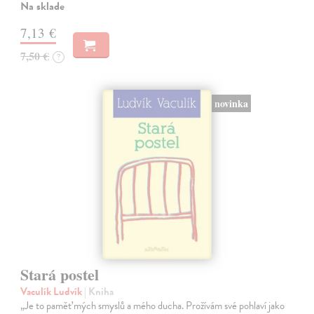
Na sklade
7,13 €
7,50 €
?
novinka
Stará postel
Vaculík Ludvík
| Kniha
„Je to paměť mých smyslů a mého ducha. Prožívám své pohlaví jako