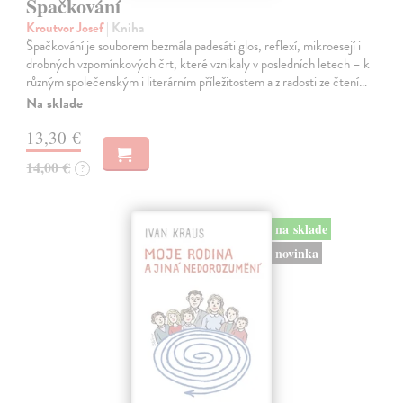
Špačkování
Kroutvor Josef
| Kniha
Špačkování je souborem bezmála padesáti glos, reflexí, mikroesejí i
drobných vzpomínkových črt, které vznikaly v posledních letech – k
různým společenským i literárním příležitostem a z radosti ze čtení…
Na sklade
13,30 €
14,00 €
?
na sklade
novinka