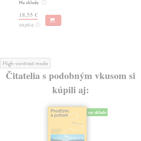
m
Na sklade
?
Z
31,21 €
32,85 €
?
High-contrast mode
Čitatelia s podobným vkusom si
kúpili aj:
na sklade