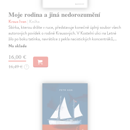
Moje rodina a jiná nedorozumění
Kraus Ivan
| Kniha
Sbírka, kterou držíte v ruce, představuje konečně úplný soubor všech
autorových povídek o rodině Krausových. V Kostelní ulici na Letné
žilo po boku tatínka, navrátilce z pekla nacistických koncentráků,…
Na sklade
16,00 €
16,49 €
?