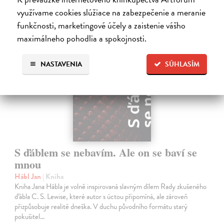
využívame cookies slúžiace na zabezpečenie a meranie
funkčnosti, marketingové účely a zaistenie vášho
na sklade
maximálneho pohodlia a spokojnosti.
NASTAVENIA
SÚHLASÍM
S ďáblem se nebavím. Ale on se baví se
mnou
Hábl Jan
| Kniha
Kniha Jana Hábla je volně inspirovaná slavným dílem Rady zkušeného
ďábla C. S. Lewise, které autor s úctou připomíná, ale zároveň
přizpůsobuje realitě dneška. V duchu původního formátu starý
pokušitel…