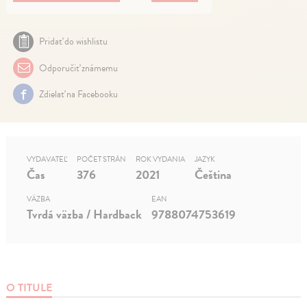
Pridať do wishlistu
Odporučiť známemu
Zdielať na Facebooku
VYDAVATEĽ
POČET STRÁN
ROK VYDANIA
JAZYK
Čas
376
2021
Čeština
VÄZBA
EAN
Tvrdá väzba / Hardback
9788074753619
O TITULE