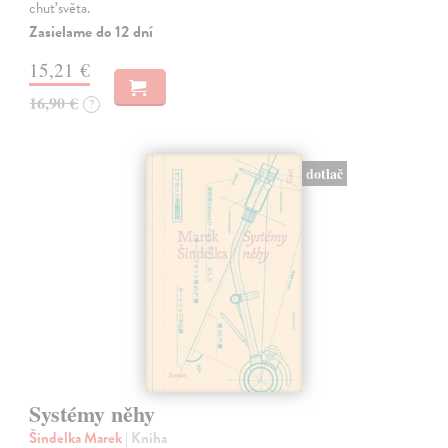
chuť světa.
Zasielame do 12 dní
15,21 €
16,90 €
?
dotlač
Systémy něhy
Šindelka Marek
| Kniha