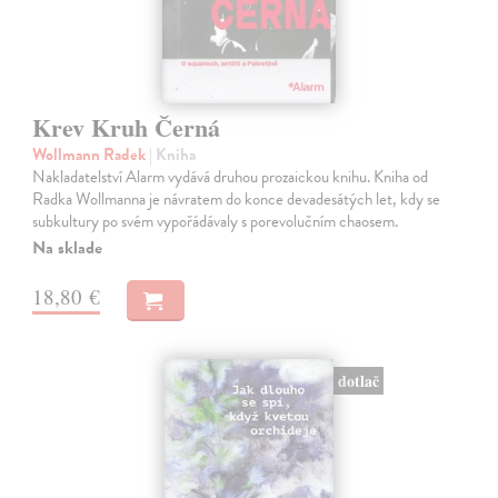
Krev Kruh Černá
Wollmann Radek
| Kniha
Nakladatelství Alarm vydává druhou prozaickou knihu. Kniha od
Radka Wollmanna je návratem do konce devadesátých let, kdy se
subkultury po svém vypořádávaly s porevolučním chaosem.
Na sklade
18,80 €
dotlač