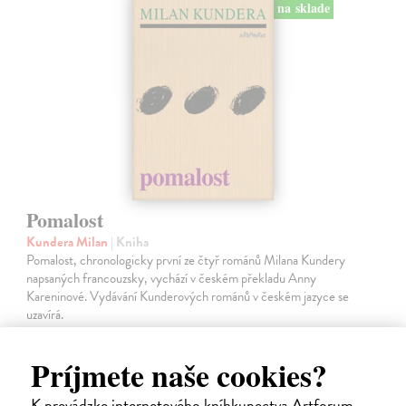
na sklade
Pomalost
Kundera Milan
| Kniha
Pomalost, chronologicky první ze čtyř románů Milana Kundery
napsaných francouzsky, vychází v českém překladu Anny
Kareninové. Vydávání Kunderových románů v českém jazyce se
uzavírá.
Na sklade
Príjmete naše cookies?
14,73 €
15,50 €
K prevádzke internetového kníhkupectva Artforum
?