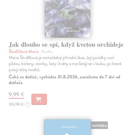
Jak dlouho se spí, když kvetou orchideje
Škrdlíková Marie
| Kniha
Marie Škrdlíková je mimořádný přírodní úkaz. Její povídky voní
půdou, kořeny, stonky, listy i květy a rozrůstají se v louku, po které
putují stíny mraků.
Čaká sa dotlač, vychádza 31.8.2026, zasielame do 7 dní od
dotlače
9,99 €
10,30 €
?
novinka