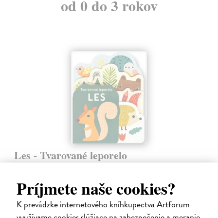
od 0 do 3 rokov
Les - Tvarované leporelo
Payne Sally
| Kniha
Táto knižka s veselými obrázkami a rôzne tvarovanými stránkami
Príjmete naše cookies?
zaujme malé deti a zoznámi ich so životom v lese.
Do 5 dní
K prevádzke internetového kníhkupectva Artforum
využívame cookies slúžiace na zabezpečenie a meranie
7,66 €