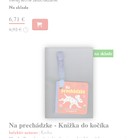
Na sklade
6,71 €
6,92 €
?
na sklade
Na prechádzke - Knižka do kočíka
kolektív autorov
| Kniha