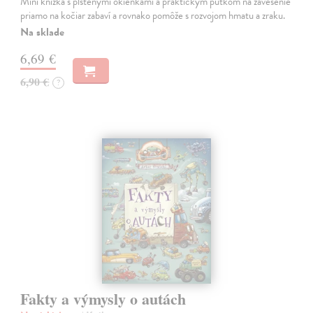
Mini knižka s plstenými okienkami a praktickým pútkom na zavesenie
priamo na kočiar zabaví a rovnako pomôže s rozvojom hmatu a zraku.
Na sklade
6,69 €
6,90 €
?
Fakty a výmysly o autách