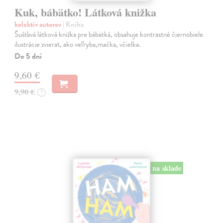
Kuk, bábätko! Látková knižka
kolektív autorov
| Kniha
Šušťavá látková knižka pre bábätká, obsahuje kontrastné čiernobiele
ilustrácie zvierat, ako veľryba,mačka, včielka.
Do 5 dní
9,60 €
9,90 €
?
na sklade