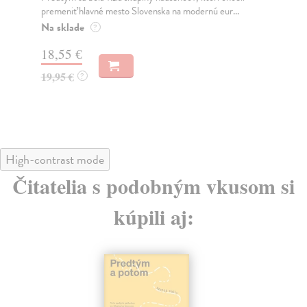
premeniť hlavné mesto Slovenska na modernú eur...
jeh
Na sklade
Na
?
18,55 €
31
19,95 €
32
?
High-contrast mode
Čitatelia s podobným vkusom si
kúpili aj: