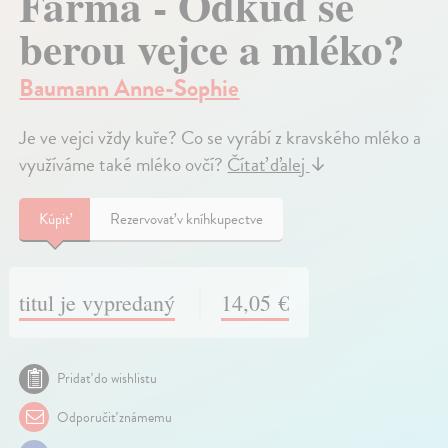
Farma - Odkud se
berou vejce a mléko?
Baumann Anne-Sophie
Je ve vejci vždy kuře? Co se vyrábí z kravského mléko a
využíváme také mléko ovčí?
Čítať ďalej
↓
Kúpiť
Rezervovať v kníhkupectve
titul je vypredaný
14,05 €
Pridať do wishlistu
Odporučiť známemu