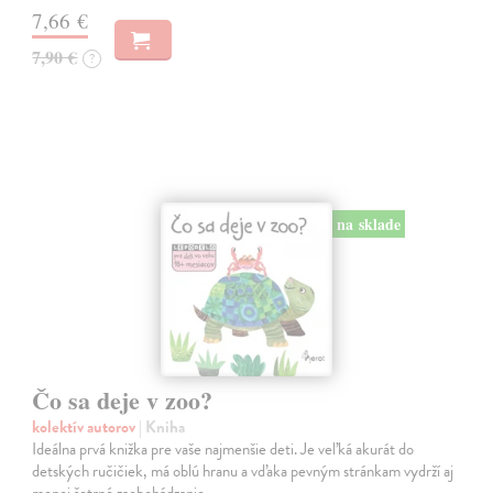
7,66 €
7,90 €
?
na sklade
Čo sa deje v zoo?
kolektív autorov
| Kniha
Ideálna prvá knižka pre vaše najmenšie deti. Je veľká akurát do
detských ručičiek, má oblú hranu a vďaka pevným stránkam vydrží aj
menej šetrné zaobchádzanie.