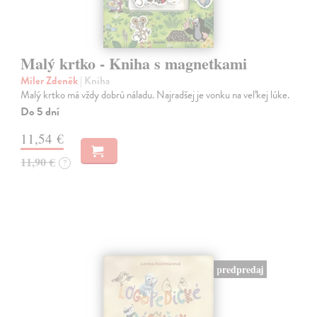
Malý krtko - Kniha s magnetkami
Miler Zdeněk
| Kniha
Malý krtko má vždy dobrú náladu. Najradšej je vonku na veľkej lúke.
Do 5 dní
11,54 €
11,90 €
?
predpredaj