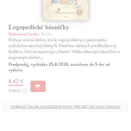
Logopedické básničky
Kačmárová Lenka
| Kniha
Kniha je určená deťom, ktoré majú problémy s výslovnosťou
artikulačne náročnej hlásky R. Nadchne všetkých predškolákov aj
školákov, ktorí sa zoznamujú s čítaním. Vďaka zábavným básničkám a
zaujímavým úlohám…
Predpredaj, vychádza 25.8.2026, zasielame do 5 dní od
vydania
8,42 €
9,90 €
?
ZOBRAZIŤ ĎALŠIE Z KATEGÓRIE KNIHY PRE DETI OD 0 DO 3 ROKOV