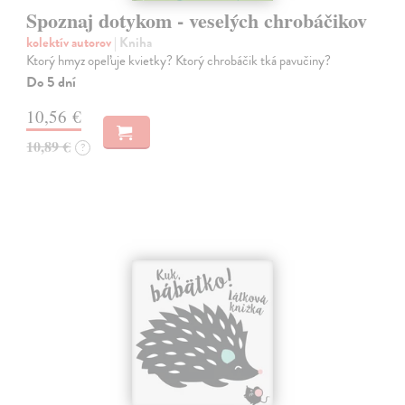
Spoznaj dotykom - veselých chrobáčikov
kolektív autorov
| Kniha
Ktorý hmyz opeľuje kvietky? Ktorý chrobáčik tká pavučiny?
Do 5 dní
10,56 €
10,89 €
?