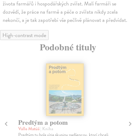
života farmářů i hospodářských zvířat. Malí farmáři se
dozvědí, že práce na farmě a péče o zvířata nikdy zcela
nekončí, a je tak zapotřebí vše pečlivě plánovat a předvídat.
High-contrast mode
Podobné tituly
Predtým a potom
Mě
Vallo Matúš
| Kniha
Mu
Predtým tu bola vízia skupiny nadšencov, ktorí chceli
Ty 