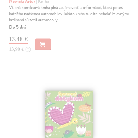
Nowicki Artur
| Kniha
Vtipná komiksová kniha plná zaujímavostí a informácií, ktorá poteší
každého nadšenca automobilov Takáto kniha tu ešte nebola! Hlavnými
hrdinami sú totiž automobily.
Do 5 dní
13,48 €
13,90 €
?