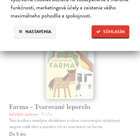
funkčnosti, marketingové účely a zaistenie vášho
7,90 €
?
maximálneho pohodlia a spokojnosti.
NASTAVENIA
SÚHLASÍM
Farma - Tvarované leporelo
kolektív autorov
| Kniha
Táto knižka s veselými obrázkami a rôzne tvarovanými stránkami
zaujme malé deti a zoznámi ich so zvieratami na farme.
Do 5 dní