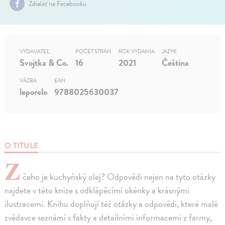
Zdielať na Facebooku
VYDAVATEĽ
POČET STRÁN
ROK VYDANIA
JAZYK
Svojtka & Co.
16
2021
Čeština
VÄZBA
EAN
leporelo
9788025630037
O TITULE
Z
čeho je kuchyňský olej? Odpovědi nejen na tyto otázky
najdete v této knize s odklápěcími okénky a krásnými
ilustracemi. Knihu doplňují též otázky a odpovědi, které malé
zvědavce seznámí s fakty a detailními informacemi z farmy,