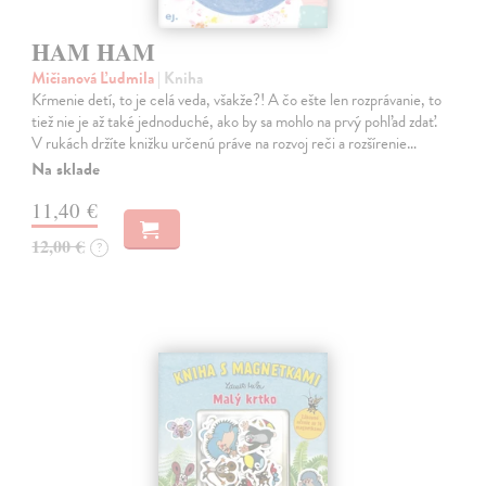
HAM HAM
Mičianová Ľudmila
| Kniha
Kŕmenie detí, to je celá veda, všakže?! A čo ešte len rozprávanie, to
tiež nie je až také jednoduché, ako by sa mohlo na prvý pohľad zdať.
V rukách držíte knižku určenú práve na rozvoj reči a rozšírenie…
Na sklade
11,40 €
12,00 €
?