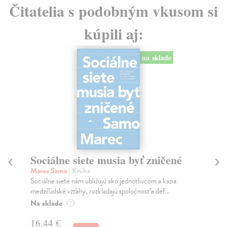
Čitatelia s podobným vkusom si
kúpili aj:
na sklade
Sociálne siete musia byť zničené
S
K
Marec Samo
| Kniha
Sociálne siete nám ubližujú ako jednotlivcom a kazia
Mik
medziľudské vzťahy, rozkladajú spoločnosť a def...
Mon
o k
Na sklade
?
Na
16,44 €