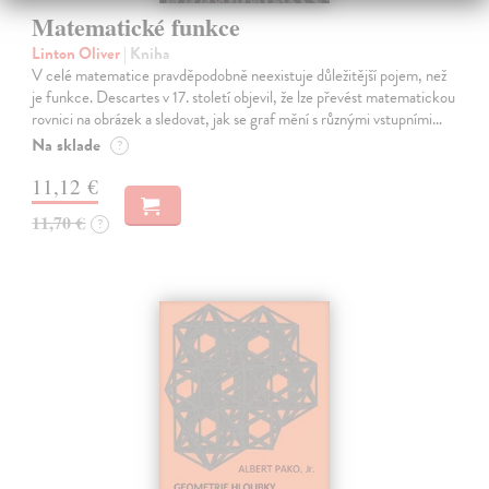
Matematické funkce
Linton Oliver
| Kniha
V celé matematice pravděpodobně neexistuje důležitější pojem, než
je funkce. Descartes v 17. století objevil, že lze převést matematickou
rovnici na obrázek a sledovat, jak se graf mění s různými vstupními…
Na sklade
?
11,12 €
11,70 €
?