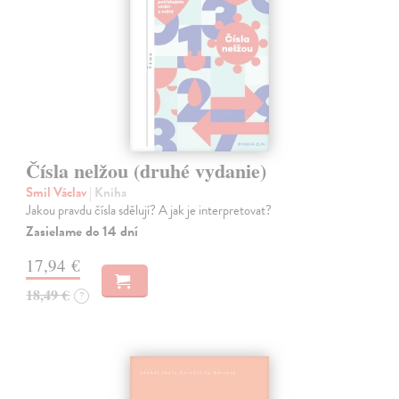
Čísla nelžou (druhé vydanie)
Smil Václav
| Kniha
Jakou pravdu čísla sdělují? A jak je interpretovat?
Zasielame do 14 dní
17,94 €
18,49 €
?