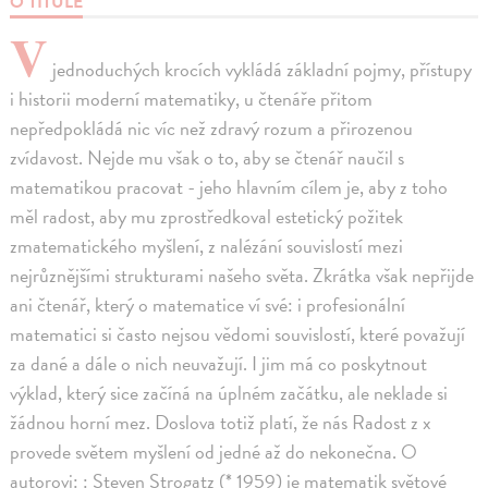
O TITULE
V
jednoduchých krocích vykládá základní pojmy, přístupy
i historii moderní matematiky, u čtenáře přitom
nepředpokládá nic víc než zdravý rozum a přirozenou
zvídavost. Nejde mu však o to, aby se čtenář naučil s
matematikou pracovat - jeho hlavním cílem je, aby z toho
měl radost, aby mu zprostředkoval estetický požitek
zmatematického myšlení, z nalézání souvislostí mezi
nejrůznějšími strukturami našeho světa. Zkrátka však nepřijde
ani čtenář, který o matematice ví své: i profesionální
matematici si často nejsou vědomi souvislostí, které považují
za dané a dále o nich neuvažují. I jim má co poskytnout
výklad, který sice začíná na úplném začátku, ale neklade si
žádnou horní mez. Doslova totiž platí, že nás Radost z x
provede světem myšlení od jedné až do nekonečna. O
autorovi: : Steven Strogatz (* 1959) je matematik světové