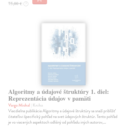
75,00 €
?
Algoritmy a údajové štruktúry 1. diel:
Reprezentácia údajov v pamäti
Varga Michal
| Kniha
Viacdielna publikácia Algoritmy a údajové štruktúry sa snaží priblížiť
čitateľovi špecifický pohľad na svet údajových štruktúr. Tento pohľad
je vo viacerých aspektoch odlišný od pohľadu iných autorov,…