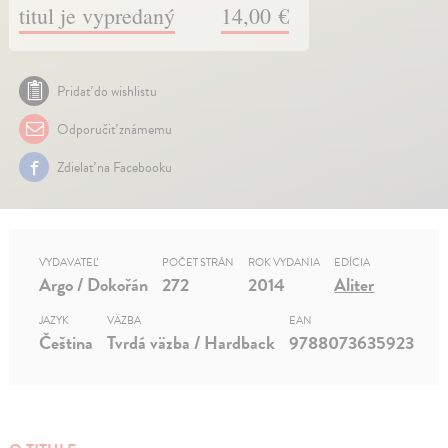
titul je vypredaný
14,00 €
Pridať do wishlistu
Odporučiť známemu
Zdielať na Facebooku
VYDAVATEĽ
POČET STRÁN
ROK VYDANIA
EDÍCIA
Argo / Dokořán
272
2014
Aliter
JAZYK
VÄZBA
EAN
Čeština
Tvrdá väzba / Hardback
9788073635923