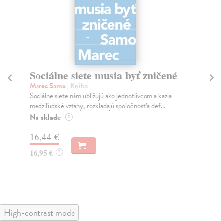
Sociálne siete musia byť zničené
S
K
Marec Samo
| Kniha
Sociálne siete nám ubližujú ako jednotlivcom a kazia
Mik
medziľudské vzťahy, rozkladajú spoločnosť a def...
Mon
o k
Na sklade
?
Na
16,44 €
23
16,95 €
?
24
High-contrast mode