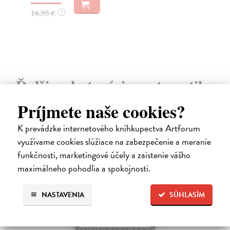
23
16,95 €
?
24
Ďalšie z kategórie matematika
Príjmete naše cookies?
K prevádzke internetového kníhkupectva Artforum
využívame cookies slúžiace na zabezpečenie a meranie
na sklade
funkčnosti, marketingové účely a zaistenie vášho
maximálneho pohodlia a spokojnosti.
NASTAVENIA
SÚHLASÍM