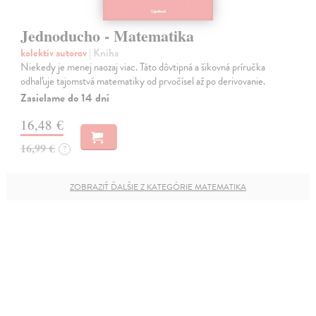
Jednoducho - Matematika
kolektív autorov
| Kniha
Niekedy je menej naozaj viac. Táto dôvtipná a šikovná príručka
odhaľuje tajomstvá matematiky od prvočísel až po derivovanie.
Zasielame do 14 dní
16,48 €
16,99 €
?
ZOBRAZIŤ ĎALŠIE Z KATEGÓRIE MATEMATIKA