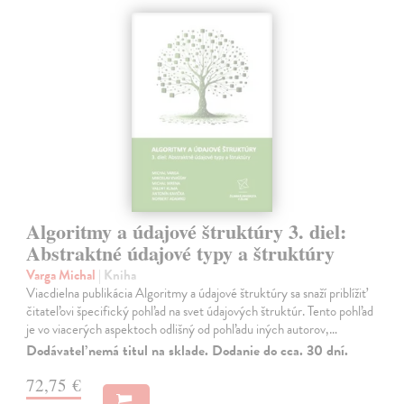
Algoritmy a údajové štruktúry 3. diel:
Abstraktné údajové typy a štruktúry
Varga Michal
| Kniha
Viacdielna publikácia Algoritmy a údajové štruktúry sa snaží priblížiť
čitateľovi špecifický pohľad na svet údajových štruktúr. Tento pohľad
je vo viacerých aspektoch odlišný od pohľadu iných autorov,…
Dodávateľ nemá titul na sklade. Dodanie do cca. 30 dní.
72,75 €