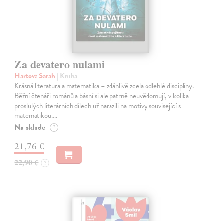
Za devatero nulami
Hartová Sarah
| Kniha
Krásná literatura a matematika – zdánlivě zcela odlehlé disciplíny.
Běžní čtenáři románů a básní si ale patrně neuvědomují, v kolika
proslulých literárních dílech už narazili na motivy související s
matematikou.…
Na sklade
?
21,76 €
22,90 €
?