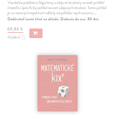
Viacdielna publikácia Algoritmy a údajové štruktúry sa snaží priblížiť
čitateľovi špecifický pohľad na svet údajových štruktúr. Tento pohľad
je vo viacerých aspektoch odlišný od pohľadu iných autorov,…
Dodávateľ nemá titul na sklade. Dodanie do cca. 30 dní.
69,84 €
72,00 €
?