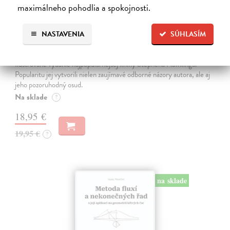
maximálneho pohodlia a spokojnosti.
NASTAVENIA
SÚHLASÍM
Ilustrovaná stručná história času
Hawking Stephen
| Kniha
Ilustrované vydanie najpopulárnejšej knihy Stephena Hawkinga.
Popularitu jej vytvorili nielen zaujímavé odborné názory autora, ale aj
jeho pozoruhodný osud.
Na sklade
?
18,95 €
19,95 €
?
na sklade