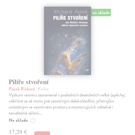
na sklade
Pilíře stvoření
Panek Richard
| Kniha
Výzkum vesmíru zaznamenal v posledních desetiletích velké úspěchy;
vděčíme za ně mimo jiné vesmírným dalekohledům, přístrojům
umístěným ve vesmírném prostoru a monitorujících viditelné i
neviditelné záření.…
Na sklade
?
17,29 €