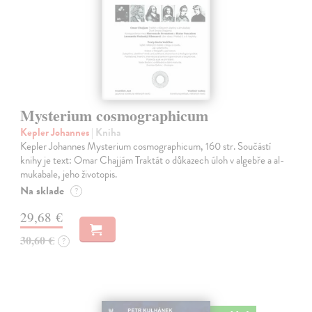
Mysterium cosmographicum
Kepler Johannes
| Kniha
Kepler Johannes Mysterium cosmographicum, 160 str. Součástí
knihy je text: Omar Chajjám Traktát o důkazech úloh v algebře a al-
mukabale, jeho životopis.
Na sklade
?
29,68 €
30,60 €
?