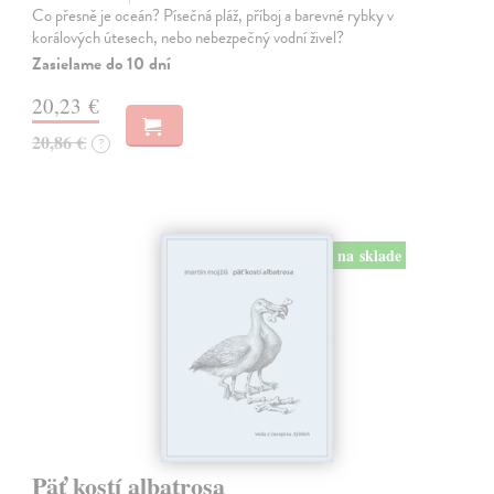
Co přesně je oceán? Písečná pláž, příboj a barevné rybky v
korálových útesech, nebo nebezpečný vodní živel?
Zasielame do 10 dní
20,23 €
20,86 €
?
na sklade
Päť kostí albatrosa