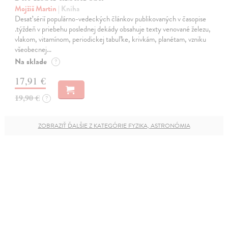
Mojžiš Martin
| Kniha
Desať sérií populárno-vedeckých článkov publikovaných v časopise
.týždeň v priebehu poslednej dekády obsahuje texty venované železu,
vlakom, vitamínom, periodickej tabuľke, krivkám, planétam, vzniku
všeobecnej…
Na sklade
?
17,91 €
19,90 €
?
ZOBRAZIŤ ĎALŠIE Z KATEGÓRIE FYZIKA, ASTRONÓMIA