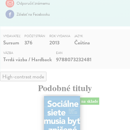
Odporučiť známemu
Zdielať na Facebooku
VYDAVATEĽ
POČET STRÁN
ROK VYDANIA
JAZYK
Sursum
376
2013
Čeština
VÄZBA
EAN
Tvrdá väzba / Hardback
9788073232481
High-contrast mode
Podobné tituly
na sklade