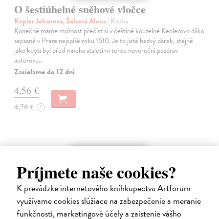
O šestiúhelné sněhové vločce
Kepler Johannes, Šolcová Alena
| Kniha
Konečně máme možnost přečíst si v češtině kouzelné Keplerovo dílko
sepsané v Praze nejspíše roku 1610. Je to jistě hezký dárek, stejně
jako kdysi byl před mnoha staletími tento novoroční pozdrav
autorovu…
Zasielame do 12 dní
4,56 €
4,70 €
?
na sklade
Príjmete naše cookies?
K prevádzke internetového kníhkupectva Artforum
využívame cookies slúžiace na zabezpečenie a meranie
funkčnosti, marketingové účely a zaistenie vášho