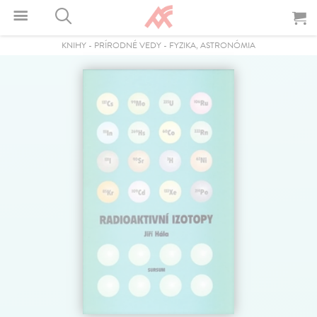
KNIHY
-
PRÍRODNÉ VEDY
-
FYZIKA, ASTRONÓMIA