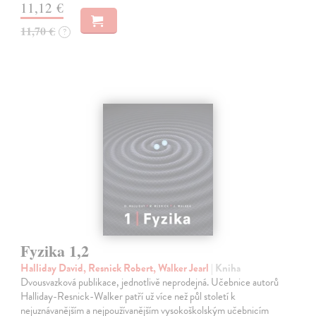
11,12 €
11,70 €
?
Fyzika 1,2
Halliday David, Resnick Robert, Walker Jearl
| Kniha
Dvousvazková publikace, jednotlivě neprodejná. Učebnice autorů
Halliday-Resnick-Walker patří už více než půl století k
nejuznávanějším a nejpoužívanějším vysokoškolským učebnicím