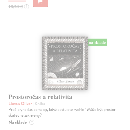
18,20 €
?
na sklade
Prostoročas a relativita
Linton Oliver
| Kniha
Proč plyne čas pomaleji, když cestujete rychle? Může být prostor
skutečně zakřivený?
Na sklade
?