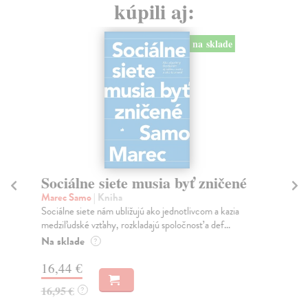
kúpili aj:
na sklade
Sociálne siete musia byť zničené
S
K
Marec Samo
| Kniha
Sociálne siete nám ubližujú ako jednotlivcom a kazia
Mik
medziľudské vzťahy, rozkladajú spoločnosť a def...
Mon
o k
Na sklade
?
Na
16,44 €
23
16,95 €
?
24