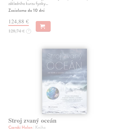
základního kurzu fyziky…
Zasielame do 10 dní
124,88 €
128,74 €
?
Stroj zvaný oceán
Czerski Helen
| Kniha