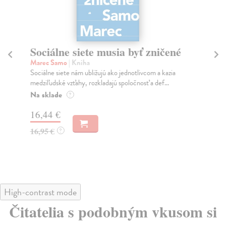
Sociálne siete musia byť zničené
S
K
Marec Samo
| Kniha
Sociálne siete nám ubližujú ako jednotlivcom a kazia
Mik
medziľudské vzťahy, rozkladajú spoločnosť a def...
Mon
o k
Na sklade
?
Na
16,44 €
23
16,95 €
?
24
High-contrast mode
Čitatelia s podobným vkusom si