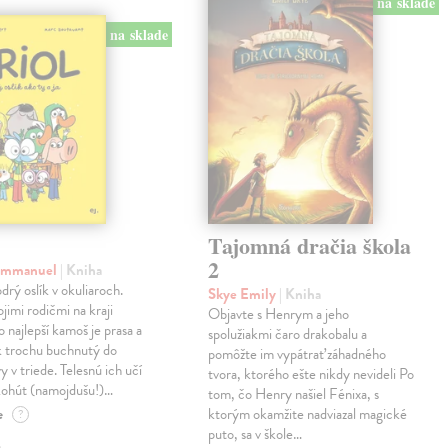
na sklade
na sklade
Tajomná dračia škola
2
 Emmanuel
| Kniha
drý oslík v okuliaroch.
Skye Emily
| Kniha
jimi rodičmi na kraji
Objavte s Henrym a jeho
o najlepší kamoš je prasa a
spolužiakmi čaro drakobalu a
ak trochu buchnutý do
pomôžte im vypátrať záhadného
y v triede. Telesnú ich učí
tvora, ktorého ešte nikdy nevideli Po
kohút (namojdušu!)…
tom, čo Henry našiel Fénixa, s
e
ktorým okamžite nadviazal magické
?
puto, sa v škole…