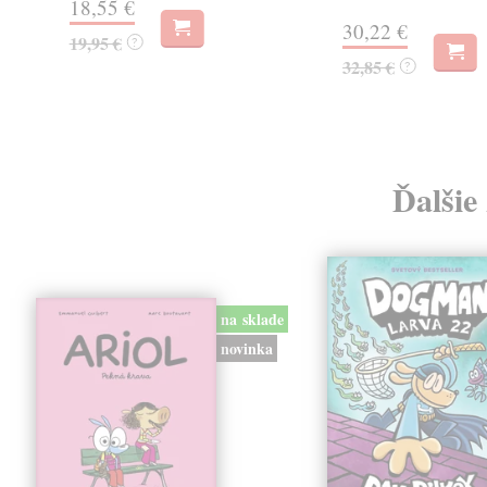
18,55 €
30,22 €
19,95 €
?
32,85 €
?
Ďalšie
na sklade
novinka