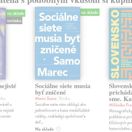
na sklade
na sklade
novinka
ejisté
Sociálne siete musia
Slovens
byť zničené
prichád
sme. Ka
iha
Marec Samo
| Kniha
právěl o
Sociálne siete nám ubližujú ako
Mikloško Fra
o nejisté
jednotlivcom a kazia medziľudské
Monograficky
ý román
vzťahy, rozkladajú spoločnosť a
publikácia pri
def...
kľúčových pr
historického u
Na sklade
?