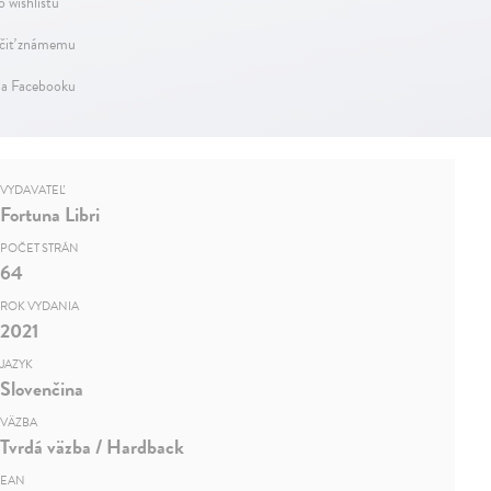
o wishlistu
iť známemu
na Facebooku
VYDAVATEĽ
Fortuna Libri
POČET STRÁN
64
ROK VYDANIA
2021
JAZYK
Slovenčina
VÄZBA
Tvrdá väzba / Hardback
EAN