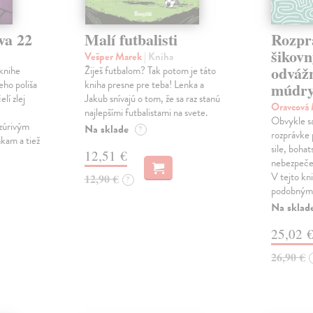
va 22
Malí futbalisti
Rozpr
šikovn
Vešper Marek
| Kniha
odváž
knihe
Žiješ futbalom? Tak potom je táto
eho poliša
kniha presne pre teba! Lenka a
múdry
lí zlej
Jakub snívajú o tom, že sa raz stanú
Oravcová
najlepšími futbalistami na svete.
Obvykle sa 
zúrivým
Na sklade
?
rozprávke 
kam a tiež
sile, bohat
12,51 €
nebezpečen
V tejto kni
12,90 €
?
podobnými
Na sklad
25,02 
26,90 €