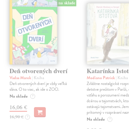
na sklade
Deň otvorených dverí
Katarínka Isto
Vadas Marek
| Kniha
Modiano Patrick
| Kniha
Deň otvorených dverí je vždy veľká
Zvláštne nostalgické rozpr
sláva. O to viac, ak ide o ZOO.
detstve prežitom v Paríži,
vzťahu a porozumení medz
Na sklade
?
dcérou a tajomstvách, kto
16,06 €
ostávajú tajomstvami. Je
prítomný v rozprávaní naz
16,90 €
?
Na sklade
?