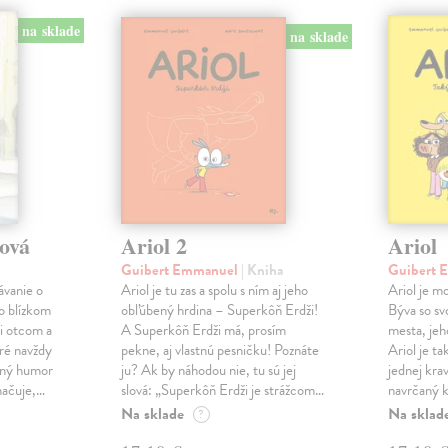
na sklade
na sklade
tová
Ariol 2
Ariol
Guibert Emmanuel
| Kniha
Guibert
ávanie o
Ariol je tu zas a spolu s ním aj jeho
Ariol je mo
 o blízkom
obľúbený hrdina – Superkôň Erdži!
Býva so svo
i otcom a
A Superkôň Erdži má, prosím
mesta, jeh
ré navždy
pekne, aj vlastnú pesničku! Poznáte
Ariol je t
mný humor
ju? Ak by náhodou nie, tu sú jej
jednej krav
načuje,…
slová: „Superkôň Erdži je strážcom…
navrčaný 
Na sklade
Na sklad
?