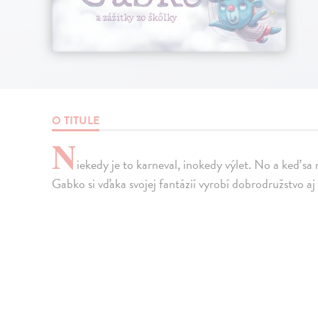
O TITULE
N
iekedy je to karneval, inokedy výlet. No a keď s
Gabko si vďaka svojej fantázií vyrobí dobrodružstvo a