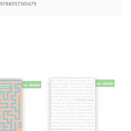
9788057301479
na sklade
na sklade