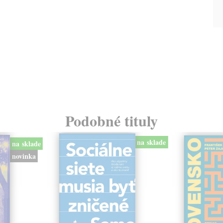
Podobné tituly
na sklade
na sklade
novinka