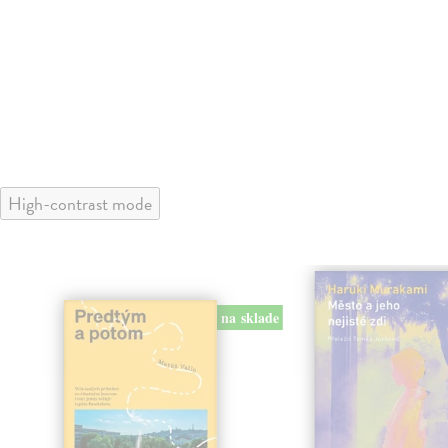
High-contrast mode
na sklade