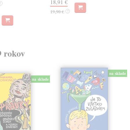
18,91 €
14
?
19,90 €
15,
?
9 rokov
na sklade
na sklade