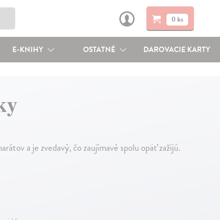
0 ks
E-KNIHY
OSTATNÉ
DAROVACIE KARTY
ky
rátov a je zvedavý, čo zaujímavé spolu opäť zažijú.