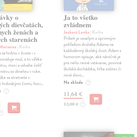
ávky o
Ja to všetko
ých dievčatách,
zvládnem
nych ženách a
Jecková Lenka
| Kniha
ch starenách
Príbeh je veselým a úprimným
pohľadom druháha Adama na
 Marianna
| Kniha
každodenný školský život. Adam s
za hrdinu v živote i v
humorom opisuje, aké náročné je
považuje muž, a to vďaka
pre neho ranné vstávanie, povinná
stvu, moci a odvahe čeliť
školská dochádzka, hŕba zošitov či
stvu so zbraňou v ruke.
nové slovo…
žke sa stretnete s
Na sklade
?
 hrdinskými činmi, hoci…
e
?
11,64 €
€
12,00 €
?
?