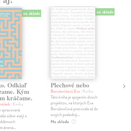
na sklade
na sklade
ko. Odkiaľ
Plechové nebo
Po
zame. Kým
Borušovičová Eva
| Kniha
Kun
m kráčame.
Táto kniha je spojením dvoch
Poma
projektov, na ktorých Eva
čty
ntišek
| Kniha
Borušovičová pracovala až do
naps
 spracovaná
svojich posledný...
česk
náša súbor esejí o
Na sklade
Na 
oblémoch
?
tvárania...