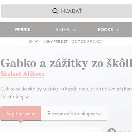
REBRÍK
KNIHY
BOOKS
KNIHY
-
KNIHY PRE DETI
-
OD 7 DO 9 ROKOV
Gabko a zážitky zo škôl
Skalová Alžbeta
Gabko sa do škôlky teší skoro každé ráno. Stretne svojich kama
Čítať ďalej
↓
Kúpiť
na webe
Rezervovať v kníhkupectve