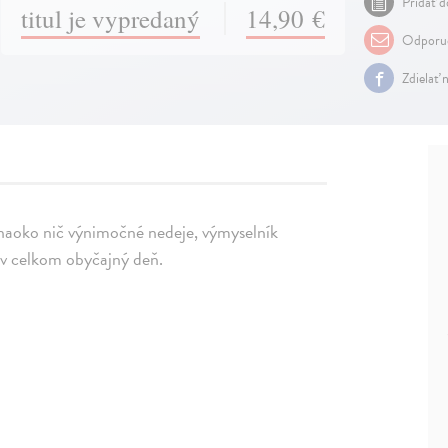
Pridať d
titul je vypredaný
14,90 €
Odporuč
Zdielať 
a naoko nič výnimočné nedeje, výmyselník
j v celkom obyčajný deň.