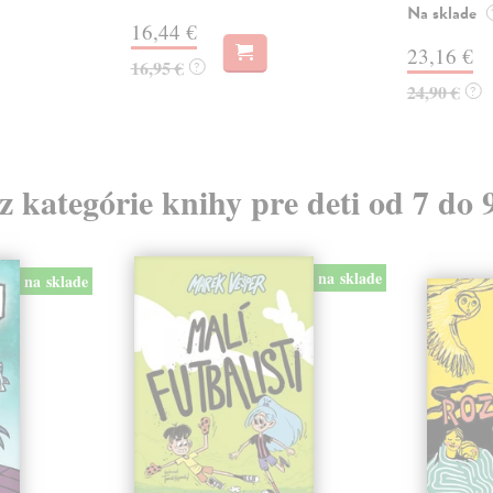
Na sklade
16,44 €
23,16 €
16,95 €
?
24,90 €
?
 z kategórie knihy pre deti od 7 do 
na sklade
na sklade