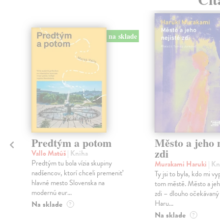
na sklade
Predtým a potom
Město a jeho n
zdi
Vallo Matúš
| Kniha
Predtým tu bola vízia skupiny
Murakami Haruki
| Kn
nadšencov, ktorí chceli premeniť
Ty jsi to byla, kdo mi vy
hlavné mesto Slovenska na
tom městě. Město a jeh
modernú eur...
zdi – dlouho očekávan
Haru...
Na sklade
?
Na sklade
?