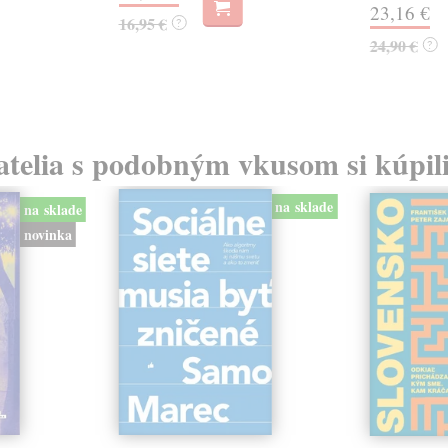
23,16 €
16,95 €
?
24,90 €
?
atelia s podobným vkusom si kúpili
na sklade
na sklade
novinka