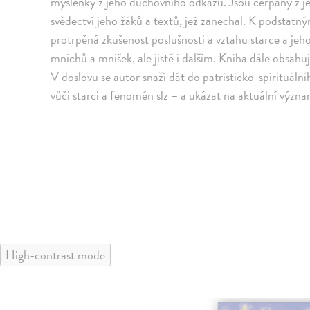
myšlenky z jeho duchovního odkazu. Jsou čerpány z j
svědectví jeho žáků a textů, jež zanechal. K podstatn
protrpěná zkušenost poslušnosti a vztahu starce a je
mnichů a mnišek, ale jistě i dalším. Kniha dále obsahu
V doslovu se autor snaží dát do patristicko-spirituál
vůči starci a fenomén slz – a ukázat na aktuální význa
High-contrast mode