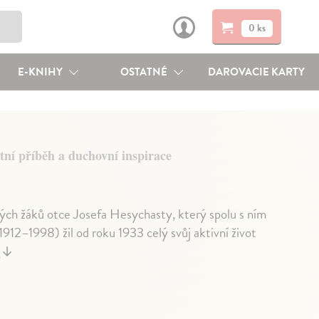
0 ks
E-KNIHY
OSTATNÉ
DAROVACIE KARTY
tní příběh a duchovní inspirace
zných žáků otce Josefa Hesychasty, který spolu s ním
912–1998) žil od roku 1933 celý svůj aktivní život
j
↓