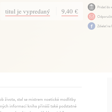
Pridať do w
titul je vypredaný
9,40 €
Odporuči
Zdielať na
sob života, stal se mistrem noetické modlitby
ných informací kniha přináší také podstatné