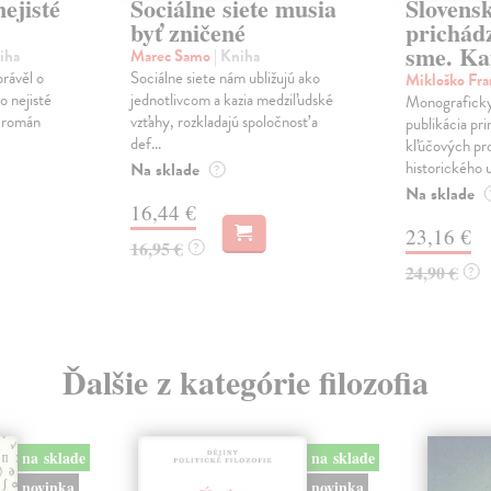
ejisté
Sociálne siete musia
Slovens
byť zničené
prichád
sme. Ka
iha
Marec Samo
| Kniha
právěl o
Sociálne siete nám ubližujú ako
Mikloško Fra
o nejisté
jednotlivcom a kazia medziľudské
Monograficky
ý román
vzťahy, rozkladajú spoločnosť a
publikácia pri
def...
kľúčových pr
historického u
Na sklade
?
Na sklade
16,44 €
23,16 €
16,95 €
?
24,90 €
?
Ďalšie z kategórie filozofia
na sklade
na sklade
novinka
novinka