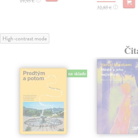
19,95 €
?
32,85 €
?
High-contrast mode
Čit
na sklade