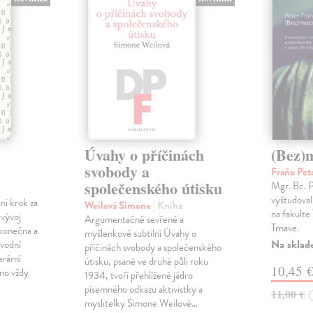
Úvahy o příčinách
(Bez)
svobody a
Fraňo Pet
společenského útisku
Mgr. Bc. 
vyštudoval 
ini krok za
Weilová Simone
| Kniha
na fakulte 
 vývoj
Argumentačně sevřené a
Trnave.
konečna a
myšlenkově subtilní Úvahy o
Na sklad
ůvodní
příčinách svobody a společenského
erární
útisku, psané ve druhé půli roku
10,45 
no vždy
1934, tvoří přehlížené jádro
písemného odkazu aktivistky a
11,00 €
myslitelky Simone Weilové…