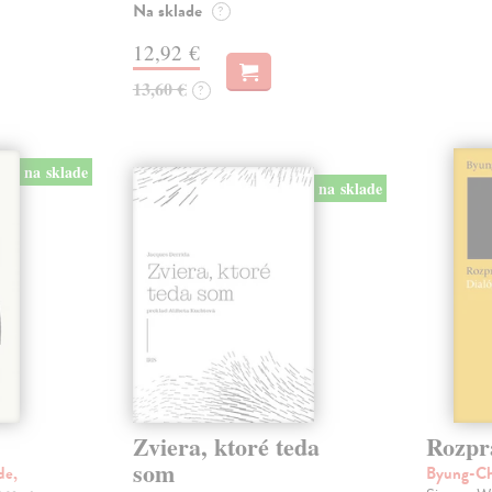
Na sklade
?
12,92 €
13,60 €
?
na sklade
na sklade
Zviera, ktoré teda
Rozpr
som
de,
Byung-C