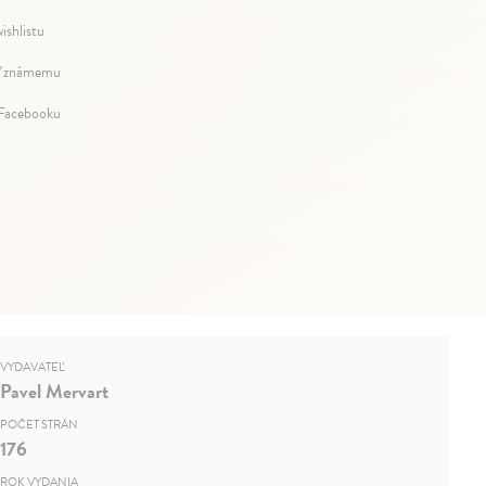
ishlistu
ť známemu
 Facebooku
VYDAVATEĽ
Pavel Mervart
POČET STRÁN
176
ROK VYDANIA