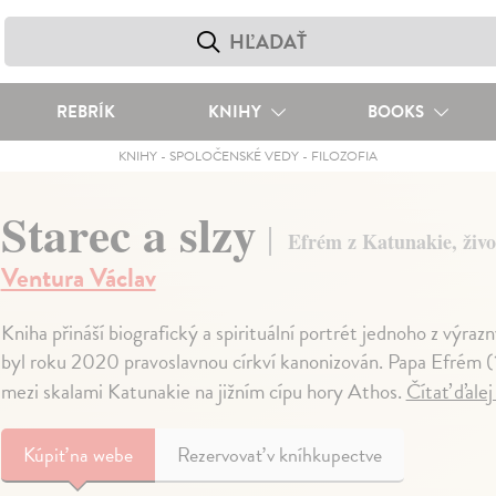
REBRÍK
KNIHY
BOOKS
KNIHY
-
SPOLOČENSKÉ VEDY
-
FILOZOFIA
Starec a slzy
Efrém z Katunakie, živo
Ventura Václav
Kniha přináší biografický a spirituální portrét jednoho z výra
byl roku 2020 pravoslavnou církví kanonizován. Papa Efrém (1
mezi skalami Katunakie na jižním cípu hory Athos.
Čítať ďale
Kúpiť
na webe
Rezervovať v kníhkupectve