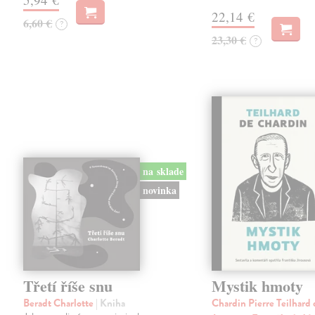
22,14 €
6,60 €
?
23,30 €
?
na sklade
novinka
Třetí říše snu
Mystik hmoty
Beradt Charlotte
| Kniha
Chardin Pierre Teilhard 