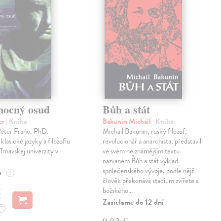
mocný osud
Bůh a stát
er
| Kniha
Bakunin Michail
| Kniha
Peter Fraňo, PhD.
Michail Bakunin, ruský filozof,
klasické jazyky a filozofiu
revolucionář a anarchista, představil
Trnavskej univerzity v
ve svém nejznámějším textu
nazvaném Bůh a stát výklad
společenského vývoje, podle nějž
e
?
člověk překonává stadium zvířete a
€
božského…
Zasielame do 12 dní
?
9,02 €