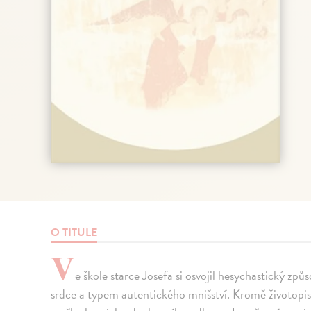
O TITULE
V
e škole starce Josefa si osvojil hesychastický způ
srdce a typem autentického mnišství. Kromě životopis