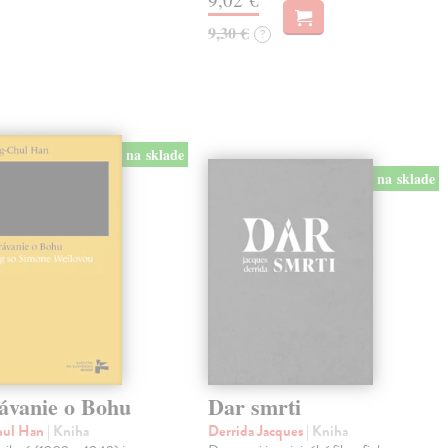
9,30 €
?
na sklade
na sklade
ávanie o Bohu
Dar smrti
hul Han
| Kniha
Derrida Jacques
| Kniha