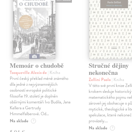
Memoár o chudobě
Stručné dějiny
nekonečna
Tocqueville Alexis de
| Kniha
První český překlad méně známého
Zellini Paolo
| Kniha
díla jedné z nejvýznamnějších
V této své první knize Zell
osobností evropské politické
krokem sleduje historický
filosofie 19. století je doplněn
matematického pojmu ne
obšírnými komentáři Ivo Budila, Jana
zároveň jej obohacuje o p
Kellera a Gertrudy
mytické, theologické a lit
Himmelfalberové. Od…
spekulace, které nekoneč
Na sklade
provázely.…
?
Na sklade
?
5,94 €