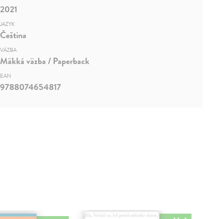
2021
JAZYK
Čeština
VÄZBA
Mäkká väzba / Paperback
EAN
9788074654817