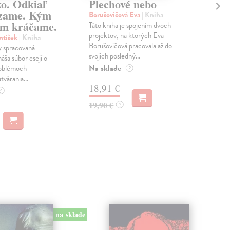
ko. Odkiaľ
Plechové nebo
Po
zame. Kým
Borušovičová Eva
| Kniha
Kun
m kráčame.
Táto kniha je spojením dvoch
Poma
projektov, na ktorých Eva
čty
ntišek
| Kniha
Borušovičová pracovala až do
naps
 spracovaná
svojich posledný...
česk
náša súbor esejí o
Na sklade
Na 
oblémoch
?
tvárania...
18,91 €
14
?
19,90 €
15,
?
na sklade