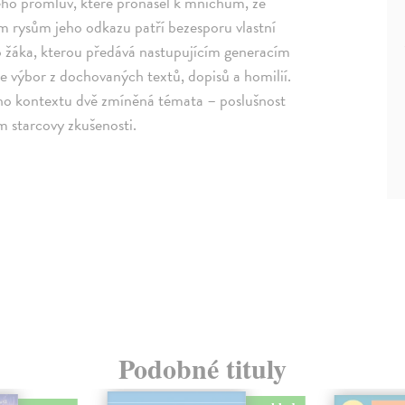
eho promluv, které pronášel k mnichům, ze
ým rysům jeho odkazu patří bezesporu vlastní
ho žáka, kterou předává nastupujícím generacím
je výbor z dochovaných textů, dopisů a homilií.
ního kontextu dvě zmíněná témata – poslušnost
m starcovy zkušenosti.
Podobné tituly