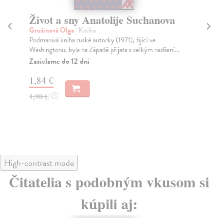
Život a sny Anatolije Suchanova
H
Grušinová Olga
| Kniha
de 
Podmanivá kniha ruské autorky (1971), žijící ve
Nie
Washingtonu, byla na Západě přijata s velkým nadšení...
De 
Zasielame do 12 dní
Za
1,84 €
3,
1,90 €
3,
?
High-contrast mode
Čitatelia s podobným vkusom si
kúpili aj: