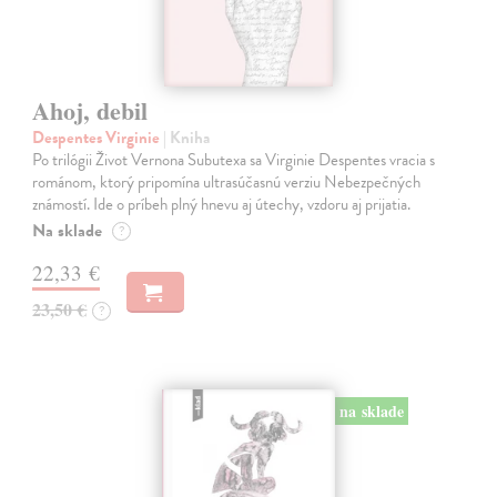
Ahoj, debil
Despentes Virginie
| Kniha
Po trilógii Život Vernona Subutexa sa Virginie Despentes vracia s
románom, ktorý pripomína ultrasúčasnú verziu Nebezpečných
známostí. Ide o príbeh plný hnevu aj útechy, vzdoru aj prijatia.
Na sklade
?
22,33 €
23,50 €
?
na sklade