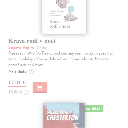
Krava rodí v noci
Statovci Pajtim
| Kniha
Píše sa rok 1996. Vo Fínsku vychovávaný osemročný chlapec trávi
letné prázdniny v Kosove, kde zažíva čudesné udalosti, ktoré ho
poznačia na celý život.
Na sklade
?
17,01 €
18,90 €
?
na sklade