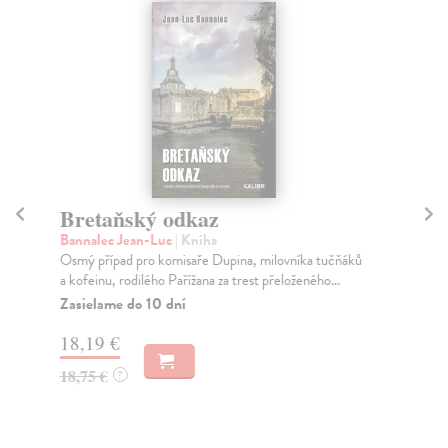
Bretaňský odkaz
S
Bannalec Jean-Luc
| Kniha
Špi
Osmý případ pro komisaře Dupina, milovníka tučňáků
Pro
a kofeinu, rodilého Pařížana za trest přeloženého...
aut
Zasielame do 10 dní
Za
18,19 €
15
18,75 €
16
?