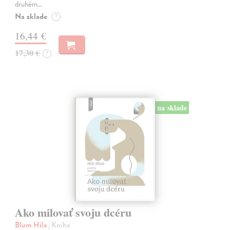
druhém…
Na sklade
?
16,44 €
17,30 €
?
na sklade
Ako milovať svoju dcéru
Blum Hila
| Kniha