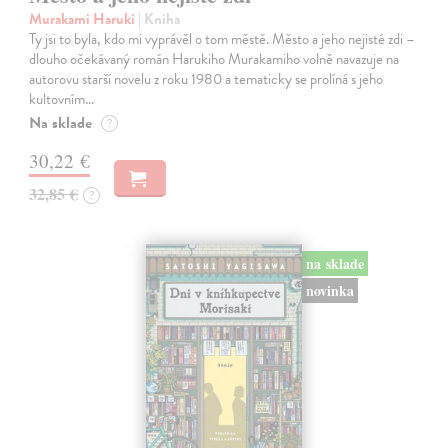
Murakami Haruki
| Kniha
Ty jsi to byla, kdo mi vyprávěl o tom městě. Město a jeho nejisté zdi –
dlouho očekávaný román Harukiho Murakamiho volně navazuje na
autorovu starší novelu z roku 1980 a tematicky se prolíná s jeho
kultovním…
Na sklade
?
30,22 €
32,85 €
?
na sklade
novinka