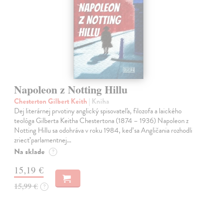
Napoleon z Notting Hillu
Chesterton Gilbert Keith
| Kniha
Dej literárnej prvotiny anglický spisovateľa, filozofa a laického
teológa Gilberta Keitha Chestertona (1874 – 1936) Napoleon z
Notting Hillu sa odohráva v roku 1984, keď sa Angličania rozhodli
zriecť parlamentnej…
Na sklade
?
15,19 €
15,99 €
?