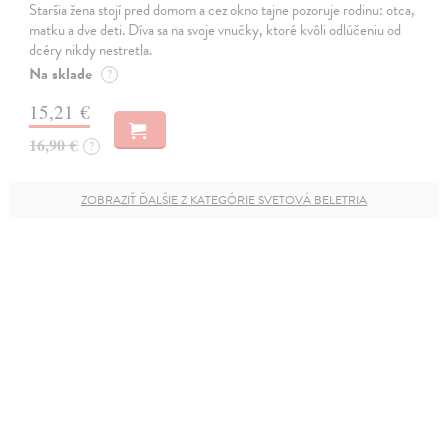
Staršia žena stojí pred domom a cez okno tajne pozoruje rodinu: otca,
matku a dve deti. Díva sa na svoje vnučky, ktoré kvôli odlúčeniu od
dcéry nikdy nestretla.
Na sklade
?
15,21 €
16,90 €
?
ZOBRAZIŤ ĎALŠIE Z KATEGÓRIE SVETOVÁ BELETRIA