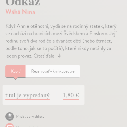
Odkaz
Wähä Nina
Když Annie otěhotní, vydá se na rodinný statek, který
se nachází na hranicích mezi Švédskem a Finskem. Její
rodinu tvoří dva rodiče a dvanáct dětí (nebo čtrnáct,
podle toho, jak se to počítá), které nikdy netáhly za
jeden provaz.
Čítať ďalej
↓
Kúpiť
Rezervovať v kníhkupectve
titul je vypredaný
1,80 €
Pridať do wishlistu