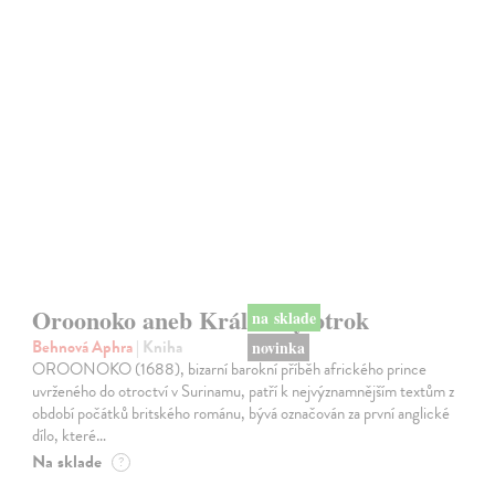
na sklade
novinka
Oroonoko aneb Královský otrok
Behnová Aphra
| Kniha
OROONOKO (1688), bizarní barokní příběh afrického prince
uvrženého do otroctví v Surinamu, patří k nejvýznamnějším textům z
období počátků britského románu, bývá označován za první anglické
dílo, které…
Na sklade
?