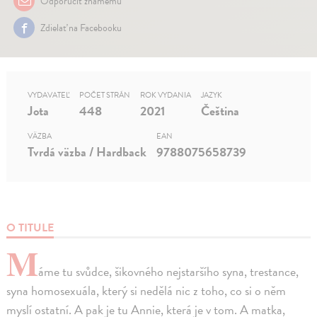
Odporučiť známemu
Zdielať na Facebooku
VYDAVATEĽ
POČET STRÁN
ROK VYDANIA
JAZYK
Jota
448
2021
Čeština
VÄZBA
EAN
Tvrdá väzba / Hardback
9788075658739
O TITULE
M
áme tu svůdce, šikovného nejstaršího syna, trestance,
syna homosexuála, který si nedělá nic z toho, co si o něm
myslí ostatní. A pak je tu Annie, která je v tom. A matka,