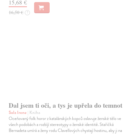
15,68 €
16,50 €
?
Dal jsem ti oči, a tys je upřela do temnot
Sola Irene
| Kniha
Oceňovaný folk horor z katalánských kopců oslavuje ženské tělo ve
všech podobách a rozbíjí stereotypy o ženské identitě. Stařičká
Bernadeta umírá a ženy rodu Clavellových chystají hostinu, aby ji na