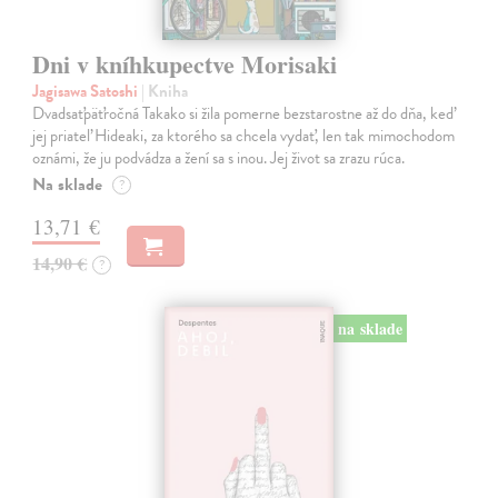
Dni v kníhkupectve Morisaki
Jagisawa Satoshi
| Kniha
Dvadsaťpäťročná Takako si žila pomerne bezstarostne až do dňa, keď
jej priateľ Hideaki, za ktorého sa chcela vydať, len tak mimochodom
oznámi, že ju podvádza a žení sa s inou. Jej život sa zrazu rúca.
Na sklade
?
13,71 €
14,90 €
?
na sklade