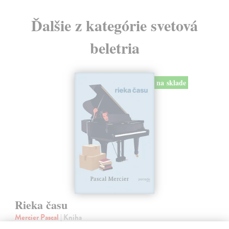
Ďalšie z kategórie svetová
beletria
na sklade
Rieka času
Mercier Pascal
| Kniha
Pascal Mercier bol vždy majstrom filozofického rozprávania. Romány