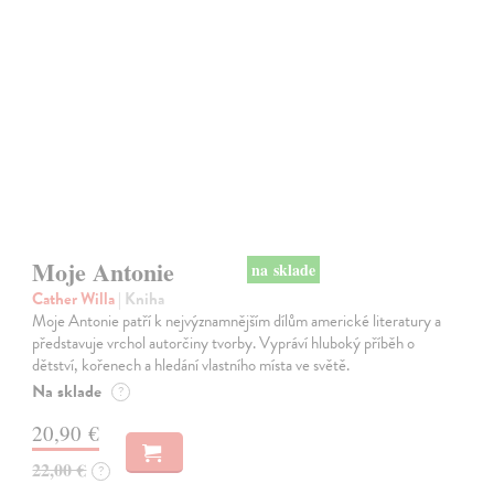
na sklade
Moje Antonie
Cather Willa
| Kniha
Moje Antonie patří k nejvýznamnějším dílům americké literatury a
představuje vrchol autorčiny tvorby. Vypráví hluboký příběh o
dětství, kořenech a hledání vlastního místa ve světě.
Na sklade
?
20,90 €
22,00 €
?