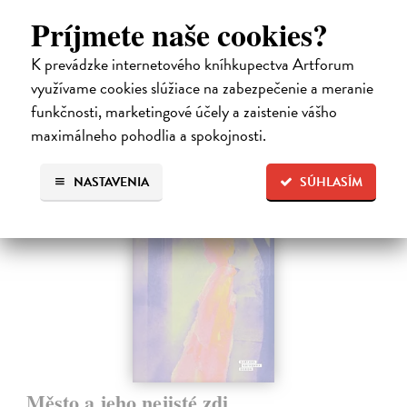
Nočný vlak do Lisabonu či Váha slov podnietili milióny čitateľov k
Príjmete naše cookies?
zamysleniu sa nad veľkými témami, ako sú identita, sloboda, čas či…
Na sklade
?
K prevádzke internetového kníhkupectva Artforum
využívame cookies slúžiace na zabezpečenie a meranie
12,30 €
funkčnosti, marketingové účely a zaistenie vášho
12,95 €
?
maximálneho pohodlia a spokojnosti.
na sklade
NASTAVENIA
SÚHLASÍM
novinka
Město a jeho nejisté zdi