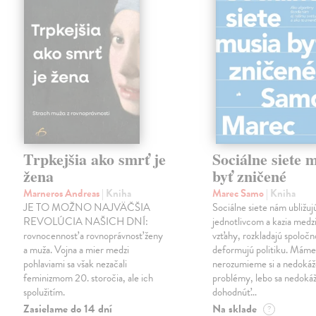
Trpkejšia ako smrť je
Sociálne siete 
žena
byť zničené
Marneros Andreas
| Kniha
Marec Samo
| Kniha
JE TO MOŽNO NAJVÄČŠIA
Sociálne siete nám ubližuj
REVOLÚCIA NAŠICH DNÍ:
jednotlivcom a kazia medz
rovnocennosť a rovnoprávnosť ženy
vzťahy, rozkladajú spoločn
a muža. Vojna a mier medzi
deformujú politiku. Máme 
pohlaviami sa však nezačali
nerozumieme si a nedokáž
feminizmom 20. storočia, ale ich
problémy, lebo sa nedok
spolužitím.
dohodnúť…
Zasielame do 14 dní
Na sklade
?