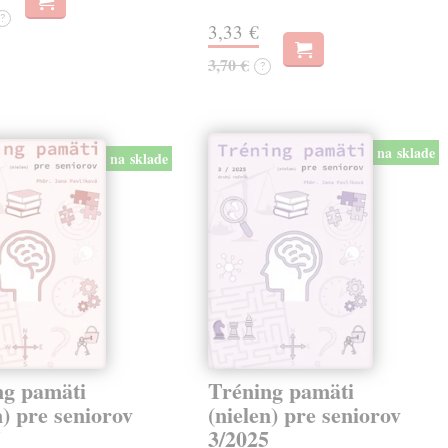
?
3,33 €
3,70 €
?
na sklade
na sklade
ng pamäti
Tréning pamäti
n) pre seniorov
(nielen) pre seniorov
5
3/2025