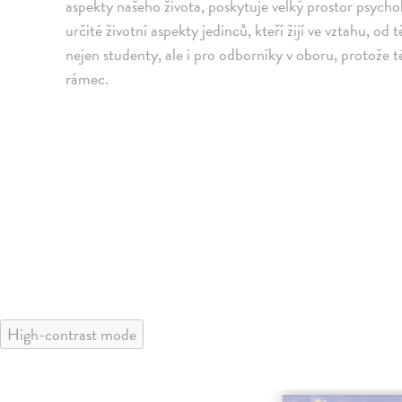
aspekty našeho života, poskytuje velký prostor psycholo
určité životní aspekty jedinců, kteří žijí ve vztahu, o
nejen studenty, ale i pro odborníky v oboru, protože
rámec.
High-contrast mode