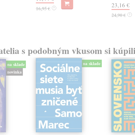
23,16 €
16,95 €
?
24,90 €
?
atelia s podobným vkusom si kúpili
na sklade
na sklade
novinka