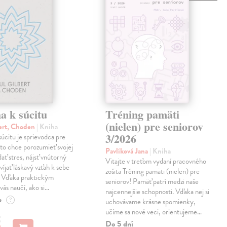
a k súcitu
Tréning pamäti
(nielen) pre seniorov
ert, Choden
| Kniha
3/2026
úcitu je sprievodca pre
to chce porozumieť svojej
Pavlíková Jana
| Kniha
dať stres, nájsť vnútorný
Vitajte v treťom vydaní pracovného
víjať láskavý vzťah k sebe
zošita Tréning pamäti (nielen) pre
. Vďaka praktickým
seniorov! Pamäť patrí medzi naše
vás naučí, ako si…
najcennejšie schopnosti. Vďaka nej si
e
?
uchovávame krásne spomienky,
učíme sa nové veci, orientujeme…
€
Do 5 dní