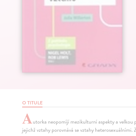
O TITULE
A
utorka neopomíjí mezikulturní aspekty a velkou
jejichž vztahy porovnává se vztahy heterosexuálními. 