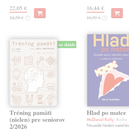
22,05 €
16,44 €
24,50 €
16,95 €
?
?
na sklade
Tréning pamäti
Hlad po matce
(nielen) pre seniorov
McDaniel Kelly
| Kniha
2/2026
Neustálé hledání mateřské