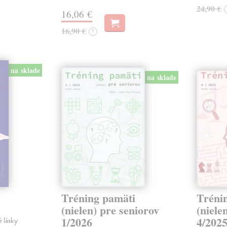
24,90 €
16,06 €
16,90 €
?
na sklade
na sklade
Tréning pamäti
Tréni
(nielen) pre seniorov
(niele
1/2026
4/202
 lásky