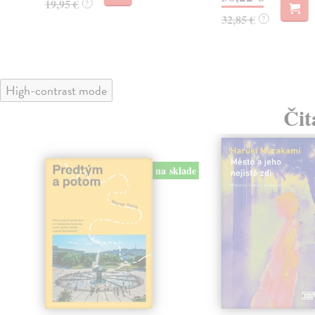
19,95 €
?
32,85 €
?
High-contrast mode
Čit
na sklade