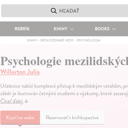
REBRÍK
KNIHY
BOOKS
KNIHY
-
SPOLOČENSKÉ VEDY
-
PSYCHOLÓGIA
Psychologie mezilidskýc
Willerton Julia
Učebnice nabízí komplexní přístup k mezilidským vztahům, pro
záběr je ilustrován četnými studiemi a výzkumy, které zasazu
Čítať ďalej
↓
Kúpiť
na webe
Rezervovať v kníhkupectve