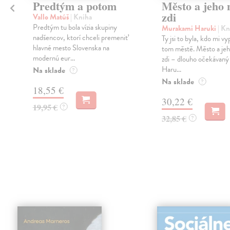
Predtým a potom
Město a jeho n
zdi
Vallo Matúš
| Kniha
Predtým tu bola vízia skupiny
Murakami Haruki
| Kn
nadšencov, ktorí chceli premeniť
Ty jsi to byla, kdo mi vy
hlavné mesto Slovenska na
tom městě. Město a jeh
modernú eur...
zdi – dlouho očekávan
Haru...
Na sklade
?
Na sklade
?
18,55 €
30,22 €
19,95 €
?
32,85 €
?