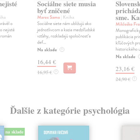
ejisté
Sociálne siete musia
Slovens
byť zničené
prichád
sme. Ka
iha
Marec Samo
| Kniha
právěl o
Sociálne siete nám ubližujú ako
Mikloško Fra
o nejisté
jednotlivcom a kazia medziľudské
Monograficky
ý román
vzťahy, rozkladajú spoločnosť a
publikácia pri
def...
kľúčových pr
historického u
Na sklade
?
Na sklade
16,44 €
23,16 €
16,95 €
?
24,90 €
?
Ďalšie z kategórie psychológia
na sklade