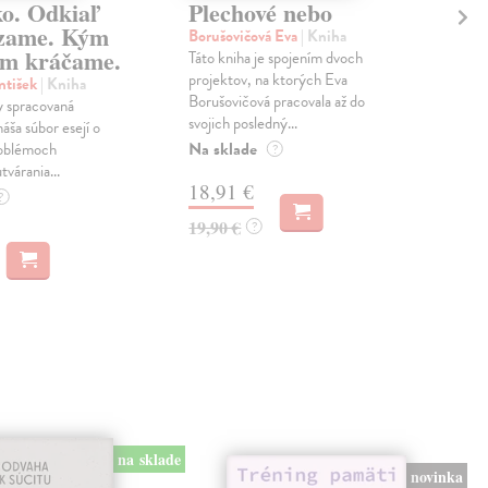
ko. Odkiaľ
Plechové nebo
Po
zame. Kým
Borušovičová Eva
| Kniha
Kun
m kráčame.
Táto kniha je spojením dvoch
Poma
projektov, na ktorých Eva
čty
ntišek
| Kniha
Borušovičová pracovala až do
naps
 spracovaná
svojich posledný...
česk
náša súbor esejí o
Na sklade
Na 
oblémoch
?
tvárania...
18,91 €
14
?
19,90 €
15,
?
na sklade
novinka