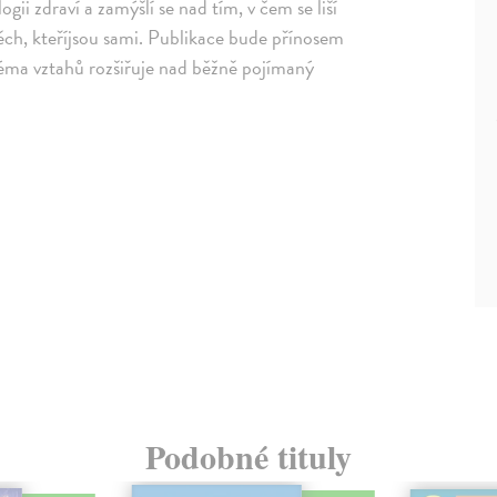
gii zdraví a zamýšlí se nad tím, v čem se liší
d těch, kteříjsou sami. Publikace bude přínosem
 téma vztahů rozšiřuje nad běžně pojímaný
Podobné tituly