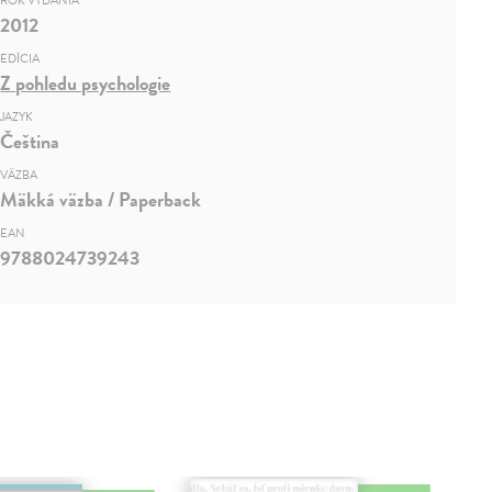
ROK VYDANIA
2012
EDÍCIA
Z pohledu psychologie
JAZYK
Čeština
VÄZBA
Mäkká väzba / Paperback
EAN
9788024739243