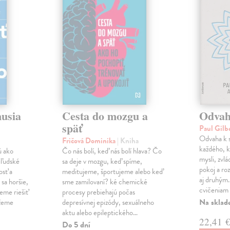
musia
Cesta do mozgu a
Odvah
späť
Paul Gilb
Odvaha k s
Fričová Dominika
| Kniha
každého, k
ú ako
Čo nás bolí, keď nás bolí hlava? Čo
mysli, zvlá
iľudské
sa deje v mozgu, keď spíme,
pokoj a roz
osť a
meditujeme, športujeme alebo keď
aj druhým
sa horšie,
sme zamilovaní? ké chemické
cvičeniam 
eme riešiť
procesy prebiehajú počas
Na sklad
ážeme
depresívnej epizódy, sexuálneho
aktu alebo epileptického…
22,41 
Do 5 dní