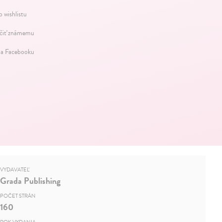
o wishlistu
iť známemu
na Facebooku
VYDAVATEĽ
Grada Publishing
POČET STRÁN
160