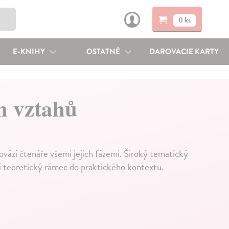
0 ks
E-KNIHY
OSTATNÉ
DAROVACIE KARTY
h vztahů
vází čtenáře všemi jejich fázemi. Široký tematický
jí teoretický rámec do praktického kontextu.