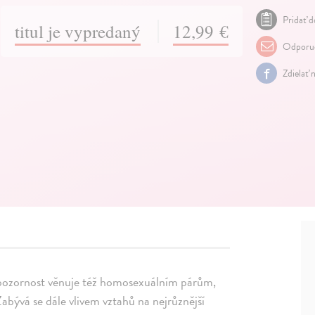
Pridať d
titul je vypredaný
12,99 €
Odporuč
Zdielať 
 pozornost věnuje též homosexuálním párům,
Zabývá se dále vlivem vztahů na nejrůznější