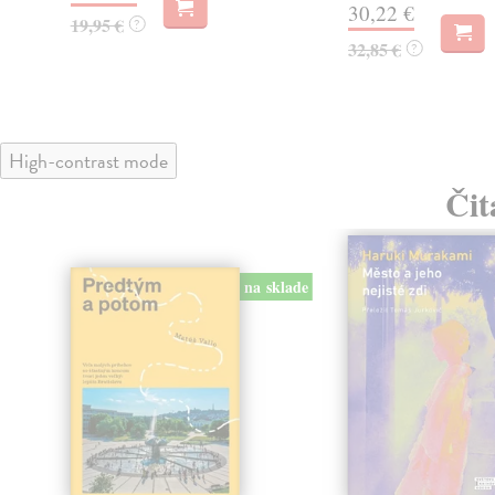
30,22 €
19,95 €
?
32,85 €
?
High-contrast mode
Čit
na sklade