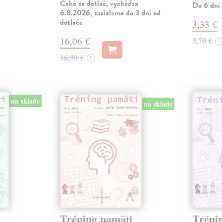
Čaká sa dotlač, vychádza
Do 6 dní
6.8.2026, zasielame do 3 dní od
dotlače
3,33 €
16,06 €
3,70 €
?
16,90 €
?
na sklade
na sklade
Tréning pamäti
Tréni