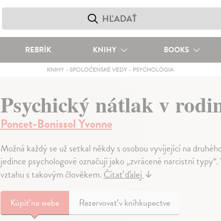
REBRÍK
KNIHY
BOOKS
KNIHY
-
SPOLOČENSKÉ VEDY
-
PSYCHOLÓGIA
Psychický nátlak v rodi
Poncet-Bonissol Yvonne
Možná každý se už setkal někdy s osobou vyvíjející na druhéh
jedince psychologové označují jako „zvrácené narcistní typy“.
vztahu s takovým člověkem.
Čítať ďalej
↓
Kúpiť
na webe
Rezervovať v kníhkupectve