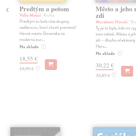
Predtým a potom
Město a jeho n
zdi
Vallo Matúš
| Kniha
Predtým tu bola vízia skupiny
Murakami Haruki
| Kn
nadšencov, ktorí chceli premeniť
Ty jsi to byla, kdo mi vy
hlavné mesto Slovenska na
tom městě. Město a jeh
modernú eur...
zdi – dlouho očekávan
Haru...
Na sklade
?
Na sklade
?
18,55 €
30,22 €
19,95 €
?
32,85 €
?