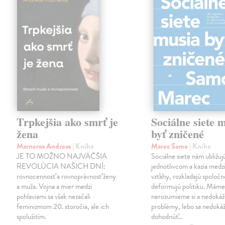
Trpkejšia ako smrť je
Sociálne siete 
žena
byť zničené
Marneros Andreas
| Kniha
Marec Samo
| Kniha
JE TO MOŽNO NAJVÄČŠIA
Sociálne siete nám ubližuj
REVOLÚCIA NAŠICH DNÍ:
jednotlivcom a kazia medz
rovnocennosť a rovnoprávnosť ženy
vzťahy, rozkladajú spoločn
a muža. Vojna a mier medzi
deformujú politiku. Máme 
pohlaviami sa však nezačali
nerozumieme si a nedokáž
feminizmom 20. storočia, ale ich
problémy, lebo sa nedok
spolužitím.
dohodnúť…