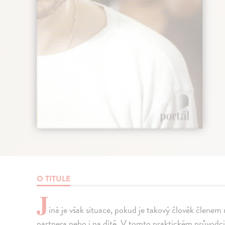
O TITULE
J
iná je však situace, pokud je takový člověk členem
partnera nebo i na dítě. V tomto praktickém průvodci