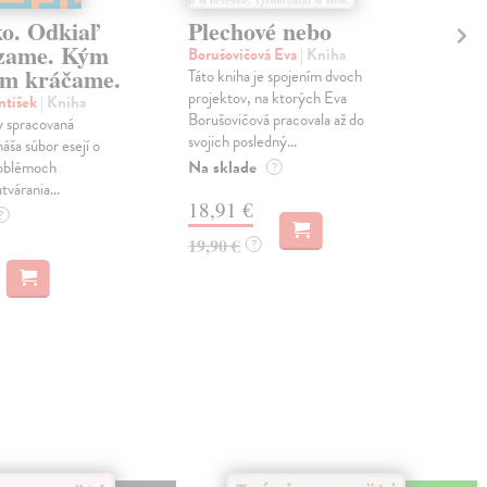
ko. Odkiaľ
Plechové nebo
Po
zame. Kým
Borušovičová Eva
| Kniha
Kun
m kráčame.
Táto kniha je spojením dvoch
Poma
projektov, na ktorých Eva
čty
ntišek
| Kniha
Borušovičová pracovala až do
naps
 spracovaná
svojich posledný...
česk
náša súbor esejí o
Na sklade
Na 
oblémoch
?
tvárania...
18,91 €
14
?
19,90 €
15,
?