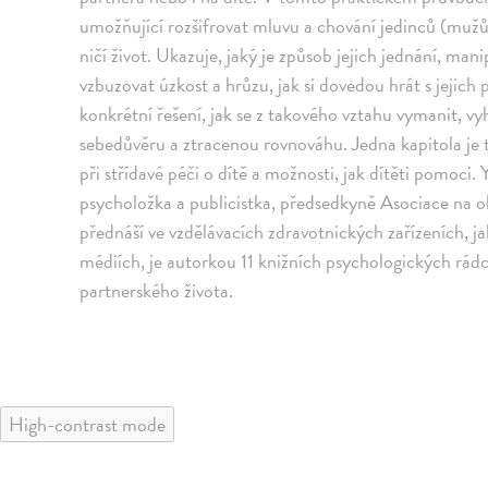
umožňující rozšifrovat mluvu a chování jedinců (mužů i
ničí život. Ukazuje, jaký je způsob jejich jednání, mani
vzbuzovat úzkost a hrůzu, jak si dovedou hrát s jejich 
konkrétní řešení, jak se z takového vztahu vymanit, vyh
sebedůvěru a ztracenou rovnováhu. Jedna kapitola je
při střídavé péči o dítě a možnosti, jak dítěti pomoci
psycholožka a publicistka, předsedkyně Asociace na 
přednáší ve vzdělávacích zdravotnických zařízeních, ja
médiích, je autorkou 11 knižních psychologických rádc
partnerského života.
High-contrast mode