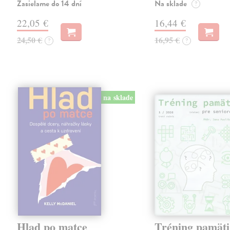
Zasielame do 14 dní
Na sklade
?
22,05 €
16,44 €
24,50 €
16,95 €
?
?
na sklade
Hlad po matce
Tréning pamäti