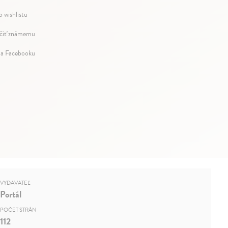
o wishlistu
iť známemu
na Facebooku
VYDAVATEĽ
Portál
POČET STRÁN
112