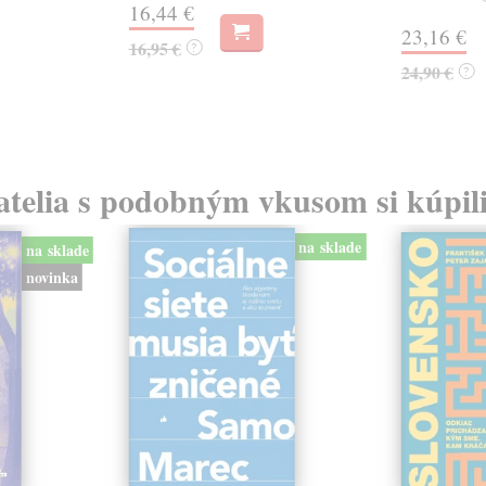
16,44 €
23,16 €
16,95 €
?
24,90 €
?
atelia s podobným vkusom si kúpili
na sklade
na sklade
novinka