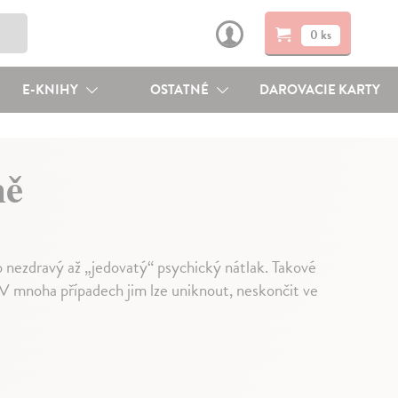
0 ks
E-KNIHY
OSTATNÉ
DAROVACIE KARTY
ně
o nezdravý až „jedovatý“ psychický nátlak. Takové
 V mnoha případech jim lze uniknout, neskončit ve