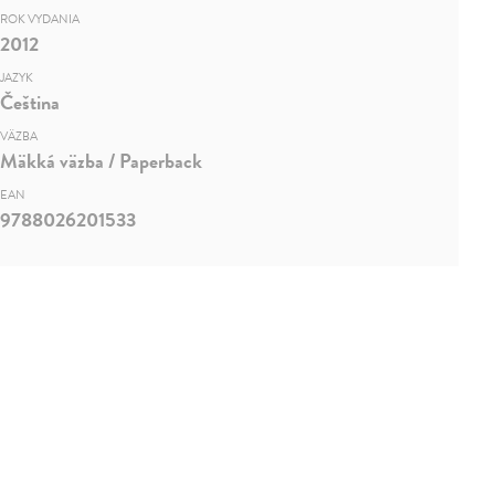
ROK VYDANIA
2012
JAZYK
Čeština
VÄZBA
Mäkká väzba / Paperback
EAN
9788026201533