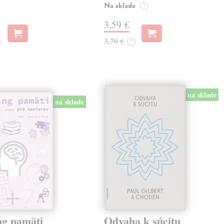
Na sklade
?
3,59 €
3,70 €
?
na sklade
na sklade
ng pamäti
Odvaha k súcitu