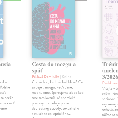
musia
Cesta do mozgu a
Tréni
späť
(niele
3/202
Fričová Dominika
| Kniha
ú ako
Čo nás bolí, keď nás bolí hlava? Čo
Pavlíková
iľudské
sa deje v mozgu, keď spíme,
Vitajte v 
osť a
meditujeme, športujeme alebo keď
zošita Tré
sa horšie,
sme zamilovaní? ké chemické
seniorov! 
eme riešiť
procesy prebiehajú počas
najcennejš
ážeme
depresívnej epizódy, sexuálneho
uchovávam
aktu alebo epileptického…
učíme sa n