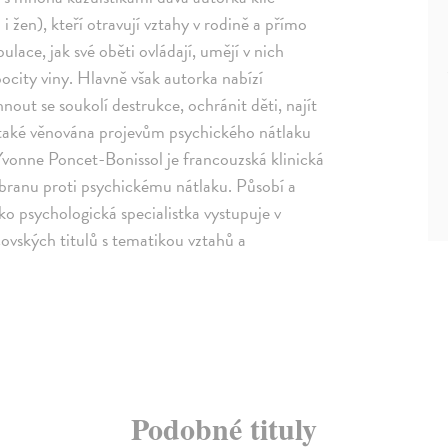
 žen), kteří otravují vztahy v rodině a přímo
pulace, jak své oběti ovládají, umějí v nich
pocity viny. Hlavně však autorka nabízí
nout se soukolí destrukce, ochránit děti, najít
 také věnována projevům psychického nátlaku
. Yvonne Poncet-Bonissol je francouzská klinická
obranu proti psychickému nátlaku. Působí a
ko psychologická specialistka vystupuje v
ovských titulů s tematikou vztahů a
Podobné tituly