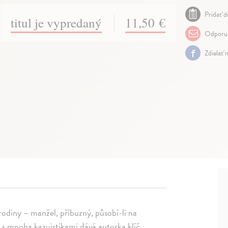
Pridať d
titul je vypredaný
11,50 €
Odporuč
Zdielať 
 rodiny – manžel, příbuzný, působí-li na
 s mnoha kazuistikami dává autorka klíč