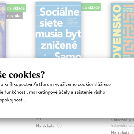
na sklade
na sklade
novinka
še cookies?
ejisté
Sociálne siete musia
Slovens
ho kníhkupectva Artforum využívame cookies slúžiace
byť zničené
prichád
e funkčnosti, marketingové účely a zaistenie vášho
sme. Ka
iha
Marec Samo
| Kniha
spokojnosti.
právěl o
Sociálne siete nám ubližujú ako
Mikloško Fra
o nejisté
jednotlivcom a kazia medziľudské
Monograficky
ý román
vzťahy, rozkladajú spoločnosť a
publikácia pri
def...
kľúčových pr
historického u
Na sklade
?
Na sklade