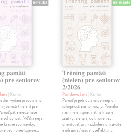
novinka
na sklade
ng pamäti
Tréning pamäti
n) pre seniorov
(nielen) pre seniorov
6
2/2026
 Jana
| Kniha
Pavlíková Jana
| Kniha
treťom vydaní pracovného
Pamäť je jednou z najcennejších
ning pamäti (nielen) pre
schopností nášho mozgu. Pomáha
Pamäť patrí medzi naše
nám nielen spomínať na krásne
ie schopnosti. Vďaka nej si
zážitky, ale sa aj učiť nové veci,
e krásne spomienky,
orientovať sa v každodennom živote
ové veci, orientujeme…
a udržiavať našu myseľ aktívnu.