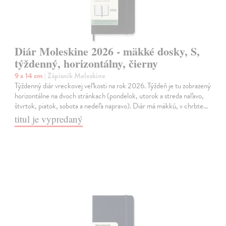
Diár Moleskine 2026 - mäkké dosky, S,
týždenný, horizontálny, čierny
9 x 14 cm
| Zápisník Moleskine
Týždenný diár vreckovej veľkosti na rok 2026. Týždeň je tu zobrazený
horizontálne na dvoch stránkach (pondelok, utorok a streda naľavo,
štvrtok, piatok, sobota a nedeľa napravo). Diár má mäkkú, v chrbte…
titul je vypredaný