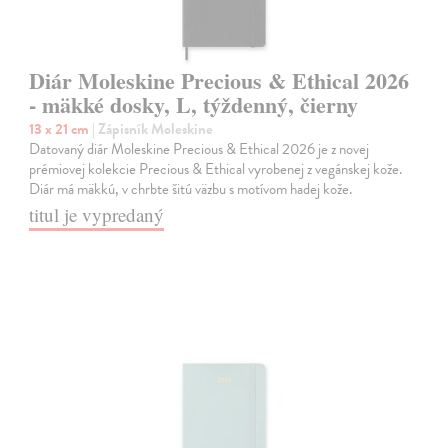
Diár Moleskine Precious & Ethical 2026
- mäkké dosky, L, týždenný, čierny
13 x 21 cm
| Zápisník Moleskine
Datovaný diár Moleskine Precious & Ethical 2026 je z novej
prémiovej kolekcie Precious & Ethical vyrobenej z vegánskej kože.
Diár má mäkkú, v chrbte šitú väzbu s motívom hadej kože.
titul je vypredaný