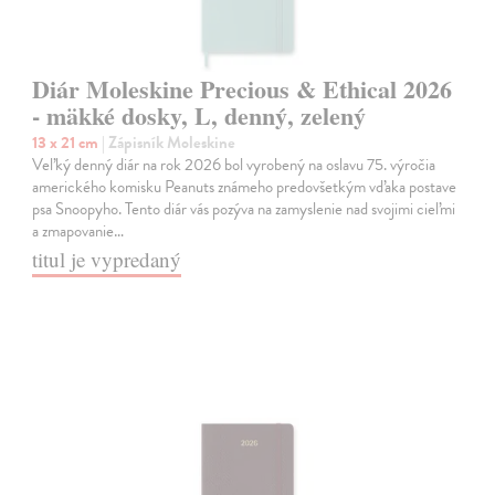
Diár Moleskine Precious & Ethical 2026
- mäkké dosky, L, denný, zelený
13 x 21 cm
| Zápisník Moleskine
Veľký denný diár na rok 2026 bol vyrobený na oslavu 75. výročia
amerického komisku Peanuts známeho predovšetkým vďaka postave
psa Snoopyho. Tento diár vás pozýva na zamyslenie nad svojimi cieľmi
a zmapovanie…
titul je vypredaný