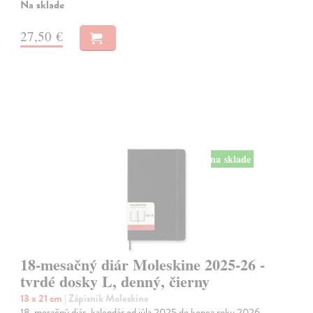
Na sklade
27,50 €
na sklade
18-mesačný diár Moleskine 2025-26 -
tvrdé dosky L, denný, čierny
13 x 21 cm
| Zápisník Moleskine
18-mesačný diár, kalendár od júla 2025 do konca roku 2026.