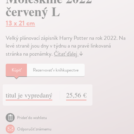
červený L
13 x 21 cm
Velký plánovací zápisník Harry Potter na rok 2022. Na
levé straně jsou dny v týdnu a na pravé linkovaná
stránka na poznámky.
Čítať ďalej
↓
Kúpiť
Rezervovať v kníhkupectve
titul je vypredaný
25,56 €
Pridať do wishlistu
Odporučiť známemu