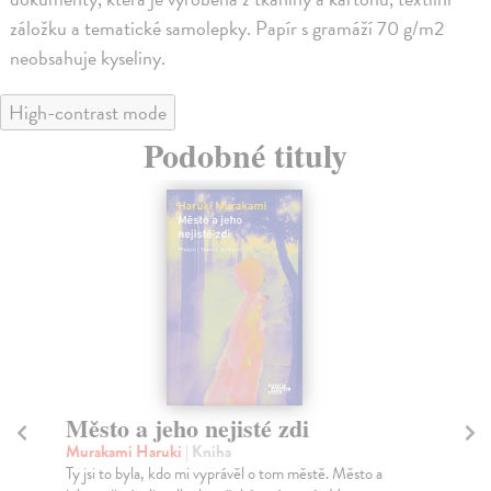
záložku a tematické samolepky. Papír s gramáží 70 g/m2
neobsahuje kyseliny.
High-contrast mode
Podobné tituly
Město a jeho nejisté zdi
Tr
Murakami Haruki
| Kniha
Ma
Ty jsi to byla, kdo mi vyprávěl o tom městě. Město a
JE