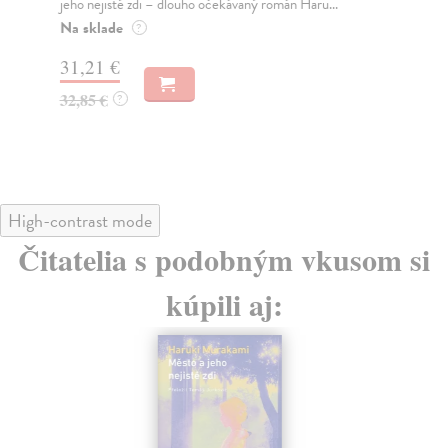
jeho nejisté zdi – dlouho očekávaný román Haru...
NAŠ
muž
Na sklade
?
Za
31,21 €
22
32,85 €
?
24
High-contrast mode
Čitatelia s podobným vkusom si
kúpili aj: