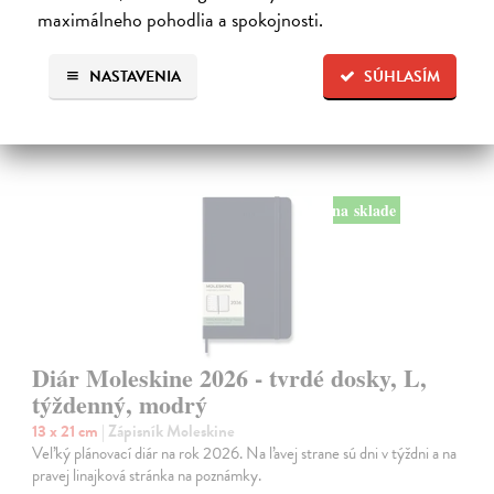
24,50 €
maximálneho pohodlia a spokojnosti.
NASTAVENIA
SÚHLASÍM
na sklade
Diár Moleskine 2026 - tvrdé dosky, L,
týždenný, modrý
13 x 21 cm
| Zápisník Moleskine
Veľký plánovací diár na rok 2026. Na ľavej strane sú dni v týždni a na
pravej linajková stránka na poznámky.