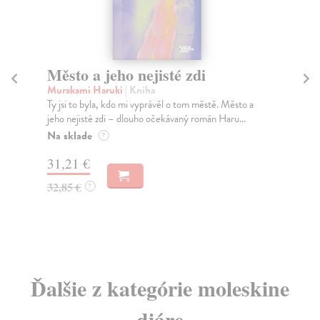
Město a jeho nejisté zdi
Tr
Murakami Haruki
| Kniha
Ma
Ty jsi to byla, kdo mi vyprávěl o tom městě. Město a
JE
jeho nejisté zdi – dlouho očekávaný román Haru...
NAŠ
muž
Na sklade
?
Za
31,21 €
22
32,85 €
?
24
Ďalšie z kategórie moleskine
diáre