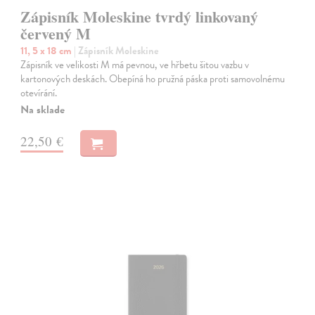
Zápisník Moleskine tvrdý linkovaný
červený M
11, 5 x 18 cm
| Zápisník Moleskine
Zápisník ve velikosti M má pevnou, ve hřbetu šitou vazbu v
kartonových deskách. Obepíná ho pružná páska proti samovolnému
otevírání.
Na sklade
22,50 €