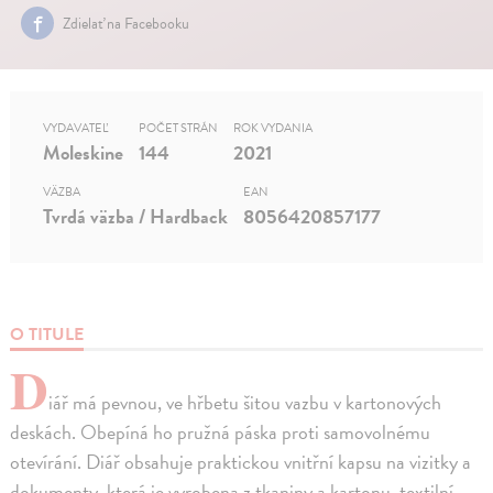
Zdielať na Facebooku
VYDAVATEĽ
POČET STRÁN
ROK VYDANIA
Moleskine
144
2021
VÄZBA
EAN
Tvrdá väzba / Hardback
8056420857177
O TITULE
D
iář má pevnou, ve hřbetu šitou vazbu v kartonových
deskách. Obepíná ho pružná páska proti samovolnému
otevírání. Diář obsahuje praktickou vnitřní kapsu na vizitky a
dokumenty, která je vyrobena z tkaniny a kartonu, textilní