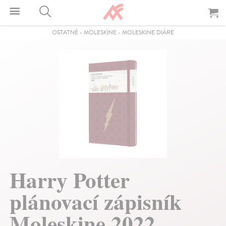
OSTATNÉ
-
MOLESKINE
-
MOLESKINE DIÁRE
Harry Potter
plánovací zápisník
Moleskine 2022