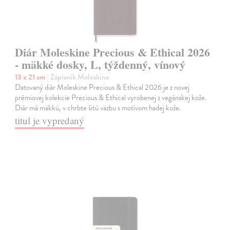
Diár Moleskine Precious & Ethical 2026
- mäkké dosky, L, týždenný, vínový
13 x 21 cm
| Zápisník Moleskine
Datovaný diár Moleskine Precious & Ethical 2026 je z novej
prémiovej kolekcie Precious & Ethical vyrobenej z vegánskej kože.
Diár má mäkkú, v chrbte šitú väzbu s motívom hadej kože.
titul je vypredaný