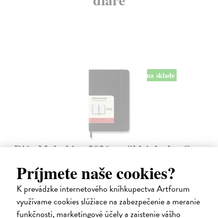
na sklade
Diár Moleskine 2026 - mäkké dosky, S,
denný, čierny
Príjmete naše cookies?
9 x 14 cm
| Zápisník Moleskine
Denný diár vreckové veľkosti na rok 2026. Na každý deň stránka pre
K prevádzke internetového kníhkupectva Artforum
poznámky a schôdzky.
využívame cookies slúžiace na zabezpečenie a meranie
Na sklade
funkčnosti, marketingové účely a zaistenie vášho