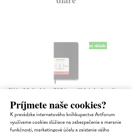
na sklade
Diár Moleskine 2026 - mäkké dosky, S,
denný, čierny
Príjmete naše cookies?
9 x 14 cm
| Zápisník Moleskine
Denný diár vreckové veľkosti na rok 2026. Na každý deň stránka pre
K prevádzke internetového kníhkupectva Artforum
poznámky a schôdzky.
využívame cookies slúžiace na zabezpečenie a meranie
Na sklade
?
funkčnosti, marketingové účely a zaistenie vášho