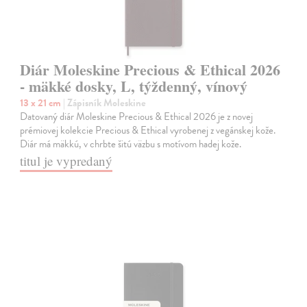
Diár Moleskine Precious & Ethical 2026
- mäkké dosky, L, týždenný, vínový
13 x 21 cm
| Zápisník Moleskine
Datovaný diár Moleskine Precious & Ethical 2026 je z novej
prémiovej kolekcie Precious & Ethical vyrobenej z vegánskej kože.
Diár má mäkkú, v chrbte šitú väzbu s motívom hadej kože.
titul je vypredaný