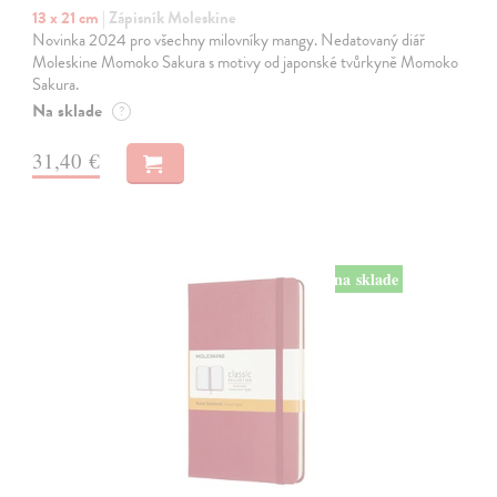
13 x 21 cm
| Zápisník Moleskine
Novinka 2024 pro všechny milovníky mangy. Nedatovaný diář
Moleskine Momoko Sakura s motivy od japonské tvůrkyně Momoko
Sakura.
Na sklade
?
31,40 €
na sklade