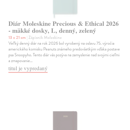
Diár Moleskine Precious & Ethical 2026
- mäkké dosky, L, denný, zelený
13 x 21 cm
| Zápisník Moleskine
Veľký denný diár na rok 2026 bol vyrobený na oslavu 75. výročia
amerického komisku Peanuts známeho predovšetkým vďaka postave
psa Snoopyho. Tento diár vás pozýva na zamyslenie nad svojimi cieľmi
a zmapovanie…
titul je vypredaný