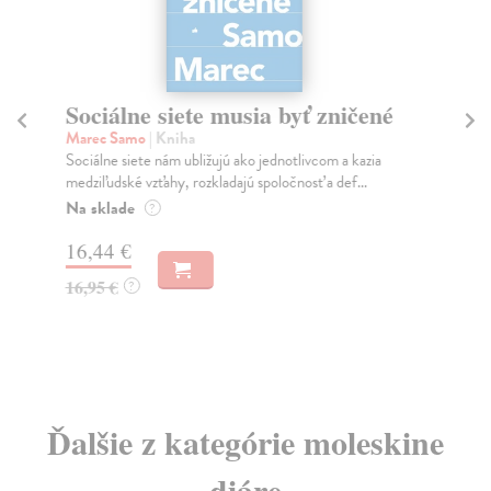
Sociálne siete musia byť zničené
S
K
Marec Samo
| Kniha
Sociálne siete nám ubližujú ako jednotlivcom a kazia
Mik
medziľudské vzťahy, rozkladajú spoločnosť a def...
Mon
o k
Na sklade
?
Na
16,44 €
23
16,95 €
?
24
Ďalšie z kategórie moleskine
diáre