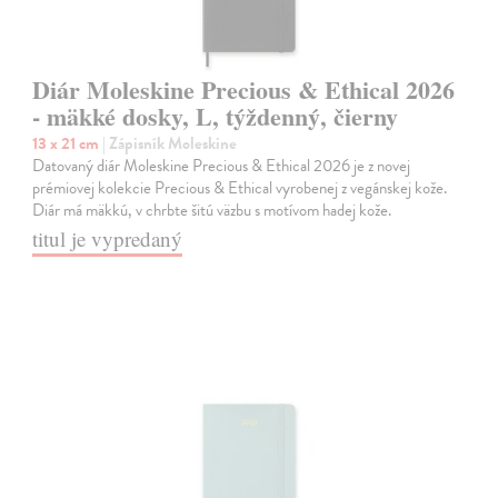
Diár Moleskine Precious & Ethical 2026
- mäkké dosky, L, týždenný, čierny
13 x 21 cm
| Zápisník Moleskine
Datovaný diár Moleskine Precious & Ethical 2026 je z novej
prémiovej kolekcie Precious & Ethical vyrobenej z vegánskej kože.
Diár má mäkkú, v chrbte šitú väzbu s motívom hadej kože.
titul je vypredaný