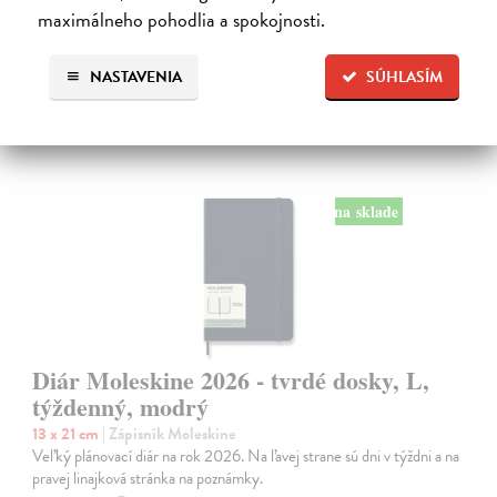
24,50 €
maximálneho pohodlia a spokojnosti.
NASTAVENIA
SÚHLASÍM
na sklade
Diár Moleskine 2026 - tvrdé dosky, L,
týždenný, modrý
13 x 21 cm
| Zápisník Moleskine
Veľký plánovací diár na rok 2026. Na ľavej strane sú dni v týždni a na
pravej linajková stránka na poznámky.