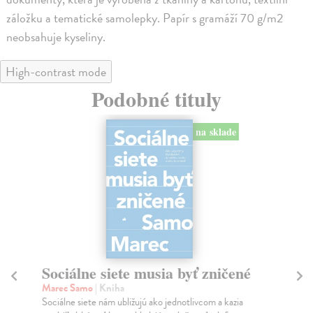
záložku a tematické samolepky. Papír s gramáží 70 g/m2
neobsahuje kyseliny.
High-contrast mode
Podobné tituly
na sklade
Sociálne siete musia byť zničené
S
K
Marec Samo
| Kniha
Sociálne siete nám ubližujú ako jednotlivcom a kazia
Mik