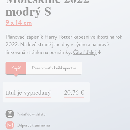
modrý S
9 x 14 cm
Plánovací zápisník Harry Potter kapesní velikosti na rok
2022. Na levé straně jsou dny v týdnu a na pravé
linkovaná stránka na poznámky.
Čítať ďalej
↓
Kúpiť
Rezervovať v kníhkupectve
titul je vypredaný
20,76 €
Pridať do wishlistu
Odporučiť známemu