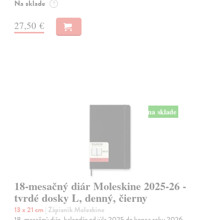
Na sklade
?
27,50 €
na sklade
18-mesačný diár Moleskine 2025-26 -
tvrdé dosky L, denný, čierny
13 x 21 cm
| Zápisník Moleskine
18-mesačný diár, kalendár od júla 2025 do konca roku 2026.