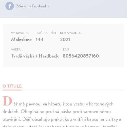
Zdielať na Facebooku
VYDAVATEĽ
POČET STRÁN
ROK VYDANIA
Moleskine
144
2021
VÄZBA
EAN
Tvrdá väzba / Hardback
8056420857160
O TITULE
D
iář má pevnou, ve hřbetu šitou vazbu v kartonových
deskách. Obepíná ho pružná páska proti samovolnému
otevírání. Diář obsahuje praktickou vnitřní kapsu na vizitky a
dokumenty, která je vyrobena z tkaniny a kartonu, textilní