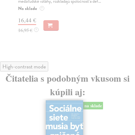
medziľudské vzťahy, rozkladajú spoločnosť a def...
Mon
o k
Na sklade
?
Na
16,44 €
23
16,95 €
?
24
High-contrast mode
Čitatelia s podobným vkusom si
kúpili aj:
na sklade