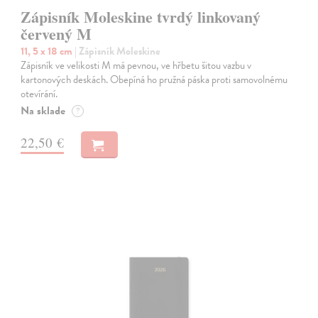
Zápisník Moleskine tvrdý linkovaný
červený M
11, 5 x 18 cm
| Zápisník Moleskine
Zápisník ve velikosti M má pevnou, ve hřbetu šitou vazbu v
kartonových deskách. Obepíná ho pružná páska proti samovolnému
otevírání.
Na sklade
?
22,50 €