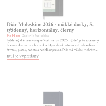
Diár Moleskine 2026 - mäkké dosky, S,
týždenný, horizontálny, čierny
9 x 14 cm
| Zápisník Moleskine
Týždenný diár vreckovej veľkosti na rok 2026. Týždeň je tu zobrazený
horizontálne na dvoch stránkach (pondelok, utorok a streda naľavo,
štvrtok, piatok, sobota a nedeľa napravo). Diár má mäkkú, v chrbte…
titul je vypredaný