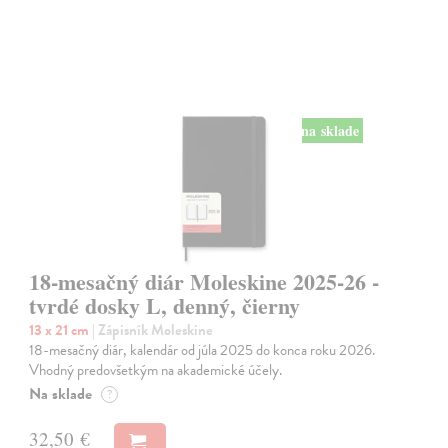
na sklade
18-mesačný diár Moleskine 2025-26 -
tvrdé dosky L, denný, čierny
13 x 21 cm
| Zápisník Moleskine
18-mesačný diár, kalendár od júla 2025 do konca roku 2026.
Vhodný predovšetkým na akademické účely.
Na sklade
?
32,50 €