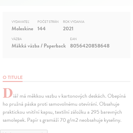
VYDAVATEĽ
POČET STRÁN
ROK VYDANIA
Moleskine
144
2021
VÄZBA
EAN
Mäkká väzba / Paperback
8056420858648
O TITULE
D
iář má měkkou vazbu v kartonových deskách. Obepíná
ho pružná páska proti samovolnému otevírání. Obsahuje
praktickou vnitřní kapsu, textilní záložku a 295 barevných
samolepek. Papír s gramáží 70 g/m2 neobsahuje kyseliny.