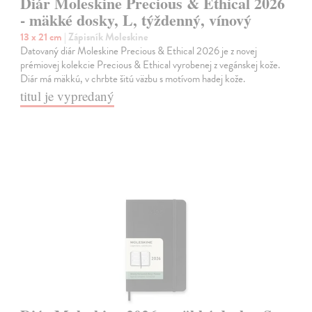
Diár Moleskine Precious & Ethical 2026
- mäkké dosky, L, týždenný, vínový
13 x 21 cm
| Zápisník Moleskine
Datovaný diár Moleskine Precious & Ethical 2026 je z novej
prémiovej kolekcie Precious & Ethical vyrobenej z vegánskej kože.
Diár má mäkkú, v chrbte šitú väzbu s motívom hadej kože.
titul je vypredaný