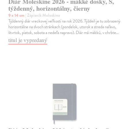
Diár Moleskine 2026 - mäkké dosky, S,
týždenný, horizontálny, čierny
9 x 14 cm
| Zápisník Moleskine
Týždenný diár vreckovej veľkosti na rok 2026. Týždeň je tu zobrazený
horizontálne na dvoch stránkach (pondelok, utorok a streda naľavo,
štvrtok, piatok, sobota a nedeľa napravo). Diár má mäkkú, v chrbte…
titul je vypredaný