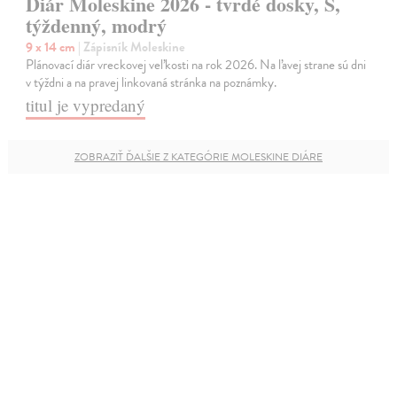
Diár Moleskine 2026 - tvrdé dosky, S,
týždenný, modrý
9 x 14 cm
| Zápisník Moleskine
Plánovací diár vreckovej veľkosti na rok 2026. Na ľavej strane sú dni
v týždni a na pravej linkovaná stránka na poznámky.
titul je vypredaný
ZOBRAZIŤ ĎALŠIE Z KATEGÓRIE MOLESKINE DIÁRE