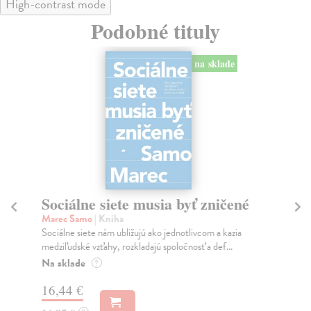
High-contrast mode
Podobné tituly
na sklade
Sociálne siete musia byť zničené
S
K
Marec Samo
| Kniha
Sociálne siete nám ubližujú ako jednotlivcom a kazia
Mik
medziľudské vzťahy, rozkladajú spoločnosť a def...
Mon
o k
Na sklade
?
Na
16,44 €
23