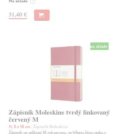
Na sklade
?
31,40 €
na sklade
Zápisník Moleskine tvrdý linkovaný
červený M
11, 5 x 18 cm
| Zápisník Moleskine
Zápisník ve velikosti M má pevnou, ve hřbetu šitou vazbu v