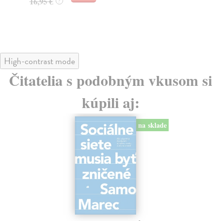
16,95 €
?
24
High-contrast mode
Čitatelia s podobným vkusom si
kúpili aj:
na sklade