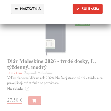
NASTAVENIA
SÚHLASÍM
na sklade
Diár Moleskine 2026 - tvrdé dosky, L,
týždenný, modrý
13 x 21 cm
| Zápisník Moleskine
Veľký plánovací diár na rok 2026. Na ľavej strane sú dni v týždni a na
pravej linajková stránka na poznámky.
Na sklade
?
27,50 €