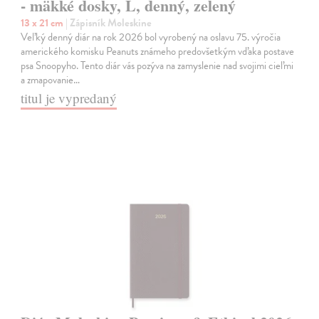
- mäkké dosky, L, denný, zelený
13 x 21 cm
| Zápisník Moleskine
Veľký denný diár na rok 2026 bol vyrobený na oslavu 75. výročia
amerického komisku Peanuts známeho predovšetkým vďaka postave
psa Snoopyho. Tento diár vás pozýva na zamyslenie nad svojimi cieľmi
a zmapovanie…
titul je vypredaný