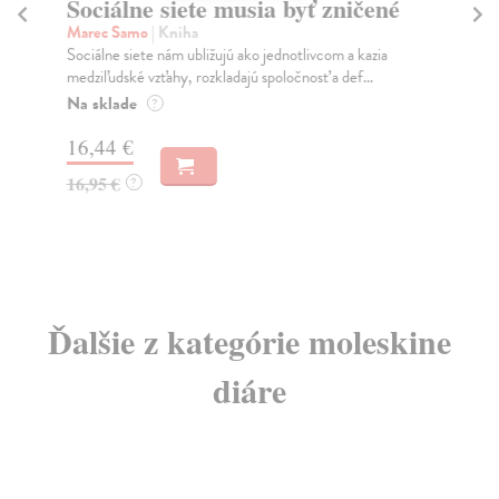
Sociálne siete musia byť zničené
S
K
Marec Samo
| Kniha
Sociálne siete nám ubližujú ako jednotlivcom a kazia
Mik
medziľudské vzťahy, rozkladajú spoločnosť a def...
Mon
o k
Na sklade
?
Na
16,44 €
23
16,95 €
?
24
Ďalšie z kategórie moleskine
diáre