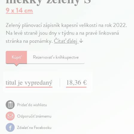
9 x 14 cm
Zelený plánovací zápisník kapesní velikosti na rok 2022.
Na levé straně jsou dny v týdnu a na pravé linkovaná
stránka na poznámky.
Čítať ďalej
↓
Kúpiť
Rezervovať v kníhkupectve
titul je vypredaný
18,36 €
Pridať do wishlistu
Odporučiť známemu
Zdielať na Facebooku