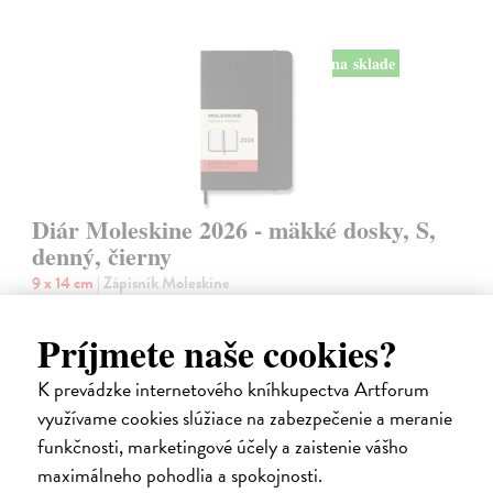
na sklade
Diár Moleskine 2026 - mäkké dosky, S,
denný, čierny
9 x 14 cm
| Zápisník Moleskine
Denný diár vreckové veľkosti na rok 2026. Na každý deň stránka pre
poznámky a schôdzky.
Príjmete naše cookies?
Na sklade
?
K prevádzke internetového kníhkupectva Artforum
24,50 €
využívame cookies slúžiace na zabezpečenie a meranie
funkčnosti, marketingové účely a zaistenie vášho
maximálneho pohodlia a spokojnosti.