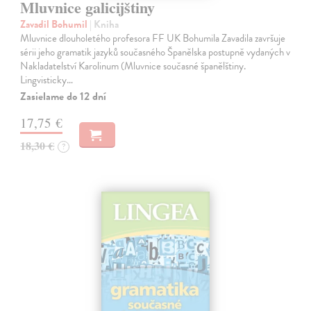
Mluvnice galicijštiny
Zavadil Bohumil
| Kniha
Mluvnice dlouholetého profesora FF UK Bohumila Zavadila završuje
sérii jeho gramatik jazyků současného Španělska postupně vydaných v
Nakladatelství Karolinum (Mluvnice současné španělštiny.
Lingvisticky…
Zasielame do 12 dní
17,75 €
18,30 €
?