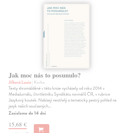
Jak moc nás to posunulo?
Jílková Lucie
| Kniha
Texty shromážděné v této knize vycházely od roku 2014 v
Mediažurnálu, čtvrtletníku Syndikátu novinářů ČR, v rubrice
Jazykový koutek. Nabízejí neotřelý a tematicky pestrý pohled na
jazyk našich současných…
Zasielame do 14 dní
15,68 €