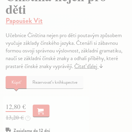
děti
Papoušek Vít
Učebnice Čínština nejen pro děti poutavým způsobem
vyučuje základy čínského jazyka. Čtenáři si zábavnou
formou osvojí správnou výslovnost, základní gramatiku,
naučí se základní čínské znaky a odhalí příběhy, které
prastaré čínské znaky vyprávějí.
Čítať ďalej
↓
Kúpiť
Rezervovať v kníhkupectve
12,80 €
13,20 €
?
Zasielame do 12 dní