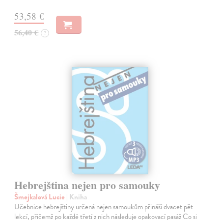
53,58 €
56,40 €
?
Hebrejština nejen pro samouky
Šmejkalová Lucie
| Kniha
Učebnice hebrejštiny určená nejen samoukům přináší dvacet pět
lekcí, přičemž po každé třetí z nich následuje opakovací pasáž Co si