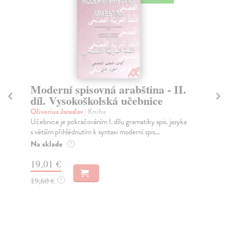
Moderní spisovná arabština - II.
U
díl. Vysokoškolská učebnice
Zb
Tře
Oliverius Jaroslav
| Kniha
při
Učebnice je pokračováním I. dílu gramatiky spis. jazyka
s větším přihlédnutím k syntaxi moderní spis...
Za
Na sklade
?
16
19,01 €
16
19,60 €
?