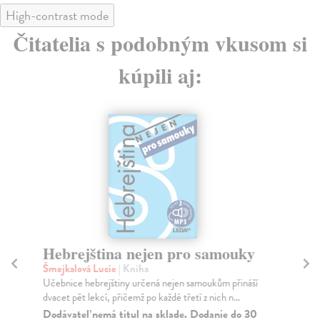
High-contrast mode
Čitatelia s podobným vkusom si
kúpili aj:
Hebrejština nejen pro samouky
S
Šmejkalová Lucie
| Kniha
Jir
Učebnice hebrejštiny určená nejen samoukům přináší
Prv
dvacet pět lekcí, přičemž po každé třetí z nich n...
kom
Dodávateľ nemá titul na sklade. Dodanie do 30
Za