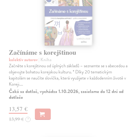
Začínáme s korejštinou
kolektív autorov
| Kniha
Začněte s korejštinou od úplných základů – seznamte se s abecedou a
objevujte bohatou korejskou kulturu. * Díky 20 tematickým
kapitolám se naučíte slovíčka, která využijete v každodenním životě v
Koreji.…
Čaká sa dotlač, vychádza 1.10.2026, zasielame do 12 dní od
dotlače
13,57 €
13,99 €
?