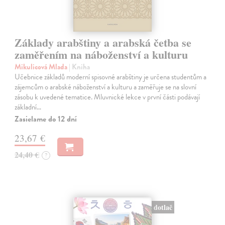
Základy arabštiny a arabská četba se
zaměřením na náboženství a kulturu
Mikulicová Mlada
| Kniha
Učebnice základů moderní spisovné arabštiny je určena studentům a
zájemcům o arabské náboženství a kulturu a zaměřuje se na slovní
zásobu k uvedené tematice. Mluvnické lekce v první části podávají
základní…
Zasielame do 12 dní
23,67 €
24,40 €
?
dotlač