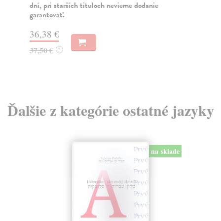
dní, pri starších tituloch nevieme dodanie
garantovať.
31
32
36,38 €
37,50 €
?
Ďalšie z kategórie ostatné jazyky
na sklade