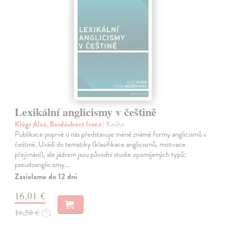
Lexikální anglicismy v češtině
Klégr Aleš, Bozděchová Ivana
| Kniha
Publikace poprvé u nás představuje méně známé formy anglicismů v
češtině. Uvádí do tematiky (klasifikace anglicismů, motivace
přejímání), ale jádrem jsou původní studie opomíjených typů:
pseudoanglicismy…
Zasielame do 12 dní
16,01 €
16,50 €
?