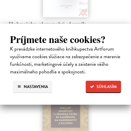
Hebrejsko-slovenský slovník
Trabalka Valerian
| Kniha
Príjmete naše cookies?
Hebrejsko - slovenský slovník, vydanie z roku 1996.
Na sklade
?
K prevádzke internetového kníhkupectva Artforum
30,94 €
využívame cookies slúžiace na zabezpečenie a meranie
funkčnosti, marketingové účely a zaistenie vášho
31,90 €
?
maximálneho pohodlia a spokojnosti.
NASTAVENIA
SÚHLASÍM