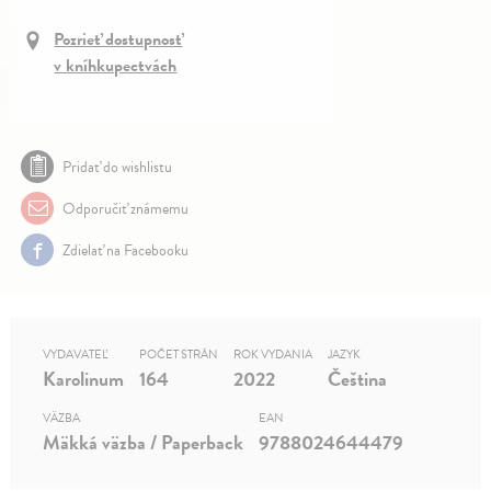
Pozrieť dostupnosť
v kníhkupectvách
Pridať do wishlistu
Odporučiť známemu
Zdielať na Facebooku
VYDAVATEĽ
POČET STRÁN
ROK VYDANIA
JAZYK
Karolinum
164
2022
Čeština
VÄZBA
EAN
Mäkká väzba / Paperback
9788024644479