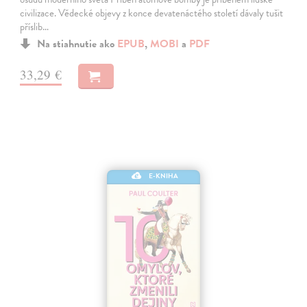
civilizace. Vědecké objevy z konce devatenáctého století dávaly tušit
příslib…
Na stiahnutie ako
EPUB
,
MOBI
a
PDF
33,29 €
E-KNIHA