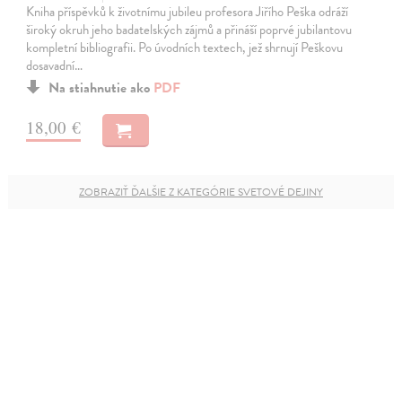
Kniha příspěvků k životnímu jubileu profesora Jiřího Peška odráží
široký okruh jeho badatelských zájmů a přináší poprvé jubilantovu
kompletní bibliografii. Po úvodních textech, jež shrnují Peškovu
dosavadní…
Na stiahnutie ako
PDF
18,00 €
ZOBRAZIŤ ĎALŠIE Z KATEGÓRIE SVETOVÉ DEJINY