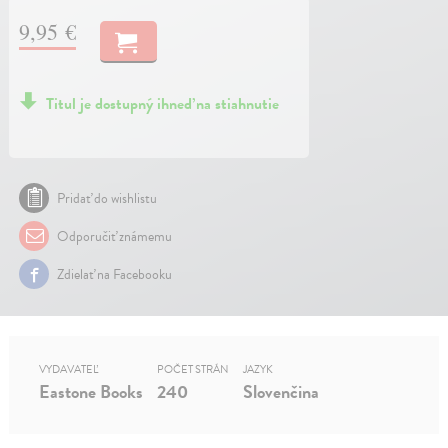
9,95 €
Titul je dostupný ihneď na stiahnutie
Pridať do wishlistu
Odporučiť známemu
Zdielať na Facebooku
VYDAVATEĽ
POČET STRÁN
JAZYK
Eastone Books
240
Slovenčina