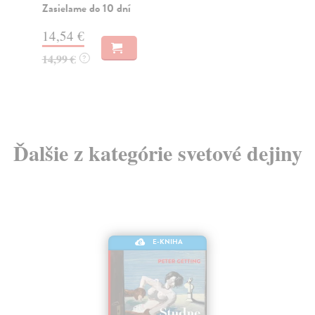
Zasielame do 10 dní
Na
14,54 €
23
14,99 €
24
?
Ďalšie z kategórie svetové dejiny
E-KNIHA