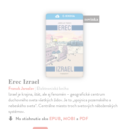
E-KNIHA
novinka
Erec Izrael
Franek Jaroslav
| Elektronická kniha
Izrael je krajina, štát, ale aj fenomén – geografické centrum
duchovného sveta všetkých židov. Je to „spojnica pozemského a
nebeského sveta“. Centrálne miesto troch svetových náboženských
systémov.
Na stiahnutie ako
EPUB
,
MOBI
a
PDF