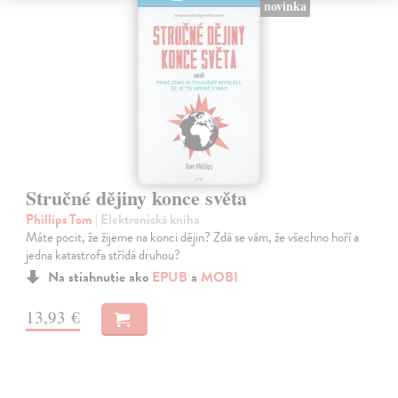
novinka
Stručné dějiny konce světa
Phillips Tom
| Elektronická kniha
Máte pocit, že žijeme na konci dějin? Zdá se vám, že všechno hoří a
jedna katastrofa střídá druhou?
Na stiahnutie ako
EPUB
a
MOBI
13,93 €