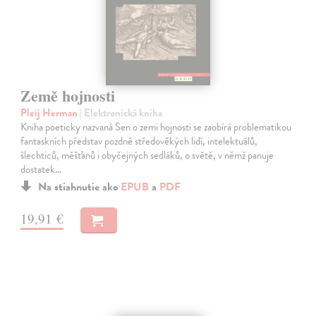
Země hojnosti
Pleij Herman
| Elektronická kniha
Kniha poeticky nazvaná Sen o zemi hojnosti se zaobírá problematikou
fantaskních představ pozdně středověkých lidí, intelektuálů,
šlechticů, měšťanů i obyčejných sedláků, o světě, v němž panuje
dostatek…
Na stiahnutie ako
EPUB
a
PDF
19,91 €