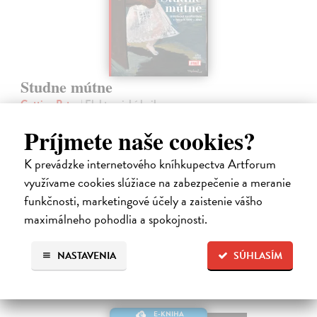
Studne mútne
Getting Peter
| Elektronická kniha
Sú ikonickými postavami našej kultúry. Postavili im sochy a
Príjmete naše cookies?
pomenovali po nich ulice, majú svoje nespochybniteľné miesto v
lexikónoch literatúry aj učebniciach, slovenské moderné umenie sa
bez nich nedá…
K prevádzke internetového kníhkupectva Artforum
Na stiahnutie ako
EPUB
,
MOBI
a
PDF
využívame cookies slúžiace na zabezpečenie a meranie
funkčnosti, marketingové účely a zaistenie vášho
14,90 €
maximálneho pohodlia a spokojnosti.
NASTAVENIA
SÚHLASÍM
E-KNIHA