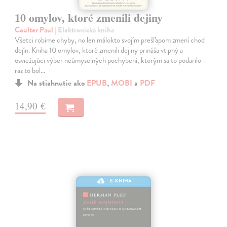
10 omylov, ktoré zmenili dejiny
Coulter Paul
| Elektronická kniha
Všetci robíme chyby, no len málokto svojím prešľapom zmení chod
dejín. Kniha 10 omylov, ktoré zmenili dejiny prináša vtipný a
osviežujúci výber neúmyselných pochybení, ktorým sa to podarilo –
raz to bol…
Na stiahnutie ako
EPUB
,
MOBI
a
PDF
14,90 €
E-KNIHA