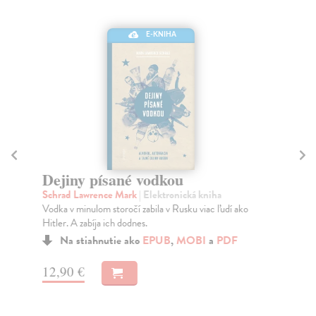
E-KNIHA
Dejiny písané vodkou
Er
Schrad Lawrence Mark
| Elektronická kniha
Fra
Vodka v minulom storočí zabila v Rusku viac ľudí ako
Izr
Hitler. A zabíja ich dodnes.
cen
Na stiahnutie ako
EPUB
,
MOBI
a
PDF
12,90 €
13