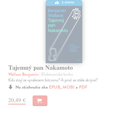
E-KNIHA
Tajemný pan Nakamoto
Wallace Benjamin
| Elektronická kniha
Kdo stojí za vynálezem bitcoinu? A proč se stále skrývá?
Na stiahnutie ako
EPUB
,
MOBI
a
PDF
20,49 €