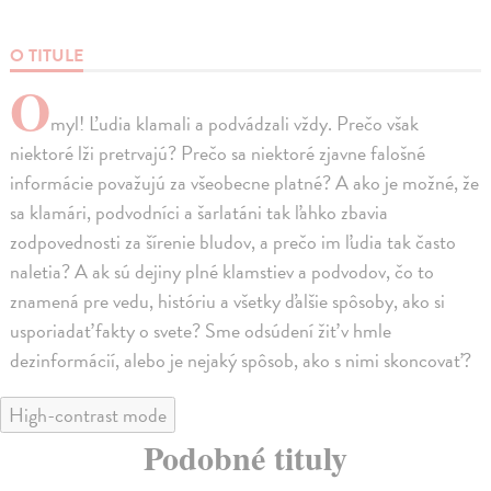
O TITULE
O
myl! Ľudia klamali a podvádzali vždy. Prečo však
niektoré lži pretrvajú? Prečo sa niektoré zjavne falošné
informácie považujú za všeobecne platné? A ako je možné, že
sa klamári, podvodníci a šarlatáni tak ľahko zbavia
zodpovednosti za šírenie bludov, a prečo im ľudia tak často
naletia? A ak sú dejiny plné klamstiev a podvodov, čo to
znamená pre vedu, históriu a všetky ďalšie spôsoby, ako si
usporiadať fakty o svete? Sme odsúdení žiť v hmle
dezinformácií, alebo je nejaký spôsob, ako s nimi skoncovať?
High-contrast mode
Podobné tituly