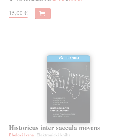
15,00 €
E-KNIHA
Historicus inter saecula movens
Ebelová Ivana
| Elektronická kniha