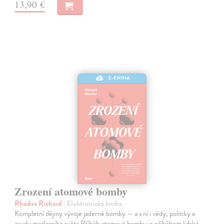
13,90 €
E-KNIHA
Zrození atomové bomby
Rhodes Richard
| Elektronická kniha
Kompletní dějiny vývoje jaderné bomby — a s ní i vědy, politiky a
osudu moderního světa Příběh atomové bomby je příběhem lidské