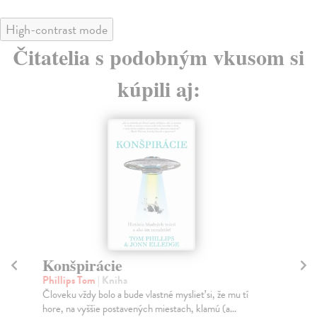
High-contrast mode
Čitatelia s podobným vkusom si
kúpili aj:
Konšpirácie
S
Phillips Tom
| Kniha
Kuc
Človeku vždy bolo a bude vlastné myslieť si, že mu tí
„Ne
hore, na vyššie postavených miestach, klamú (a...
neb