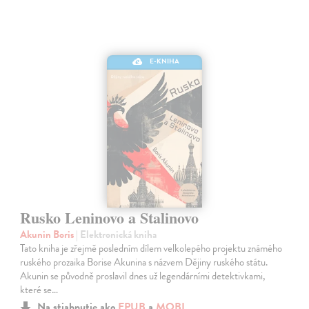
E-KNIHA
Rusko Leninovo a Stalinovo
Akunin Boris
| Elektronická kniha
Tato kniha je zřejmě posledním dílem velkolepého projektu známého
ruského prozaika Borise Akunina s názvem Dějiny ruského státu.
Akunin se původně proslavil dnes už legendárními detektivkami,
které se…
Na stiahnutie ako
EPUB
a
MOBI