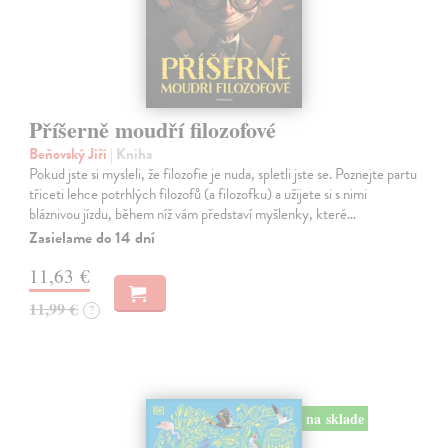
Příšerně moudří filozofové
Beňovský Jiří
| Kniha
Pokud jste si mysleli, že filozofie je nuda, spletli jste se. Poznejte partu
třiceti lehce potrhlých filozofů (a filozofku) a užijete si s nimi
bláznivou jízdu, během níž vám představí myšlenky, které…
Zasielame do 14 dní
11,63 €
11,99 €
?
na sklade