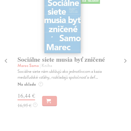
na sklade
Sociálne siete musia byť zničené
S
K
Marec Samo
| Kniha
Sociálne siete nám ubližujú ako jednotlivcom a kazia
Mik
medziľudské vzťahy, rozkladajú spoločnosť a def...
Mon
o k
Na sklade
?
Na
16,44 €
23
16,95 €
?
24