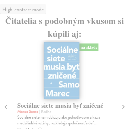
High-contrast mode
Čitatelia s podobným vkusom si
kúpili aj:
na sklade
Sociálne siete musia byť zničené
S
K
Marec Samo
| Kniha
Sociálne siete nám ubližujú ako jednotlivcom a kazia
Mik
medziľudské vzťahy, rozkladajú spoločnosť a def...
Mon