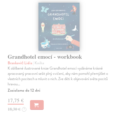
Grandhotel emocí - workbook
Branković Lidia
| Kniha
K oblíbené ilustrované knize Grandhotel emocí vydáváme krásně
zpracovaný pracovní sešit plný cvičení, aby nám pomohl přemýšlet o
vlastních pocitech a mluvit o nich. Zve děti k objevování světa pocitů
hravou…
Zasielame do 12 dní
17,75 €
18,30 €
?