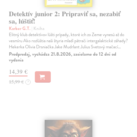
Detektív junior 2: Pripraviť sa, nezabiť
sa, lúštiť!
Karber G.T.
| Kniha
Elitný klub detektívov lúšti prípady, ktoré ich zo Zeme vynesú až do
vesmíru Ako rozlúštia naši štyria mladí pátrači intergalaktické záhady?
Hekerka Olivia Drsniačka Jake Mudrlant Julius Svetový mačací…
Predpredaj, vychádza 21.8.2026, zasielame do 12 dní od
vydania
14,39 €
15,99 €
?