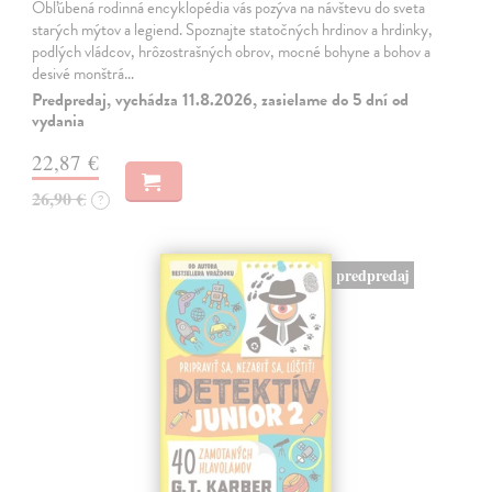
Obľúbená rodinná encyklopédia vás pozýva na návštevu do sveta
starých mýtov a legiend. Spoznajte statočných hrdinov a hrdinky,
podlých vládcov, hrôzostrašných obrov, mocné bohyne a bohov a
desivé monštrá…
Predpredaj, vychádza 11.8.2026, zasielame do 5 dní od
vydania
22,87 €
26,90 €
?
predpredaj