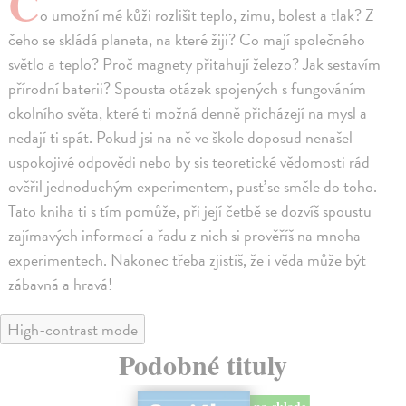
C
o umožní mé kůži rozlišit teplo, zimu, bolest a tlak? Z
čeho se skládá planeta, na které žiji? Co mají společného
světlo a teplo? Proč magnety přitahují železo? Jak sestavím
přírodní baterii? Spousta otázek spojených s fungováním
okolního světa, které ti možná denně přicházejí na mysl a
nedají ti spát. Pokud jsi na ně ve škole doposud nenašel
uspokojivé odpovědi nebo by sis teoretické vědomosti rád
ověřil jednoduchým experimentem, pusť se směle do toho.
Tato kniha ti s tím pomůže, při její četbě se dozvíš spoustu
zajímavých informací a řadu z nich si prověříš na mnoha ­
experimentech. Nakonec třeba zjistíš, že i věda může být
zábavná a hravá!
High-contrast mode
Podobné tituly