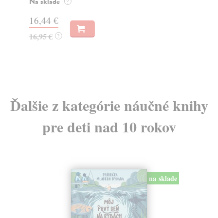
o k
Na sklade
?
Na
16,44 €
23
16,95 €
?
24
Ďalšie z kategórie náučné knihy
pre deti nad 10 rokov
na sklade