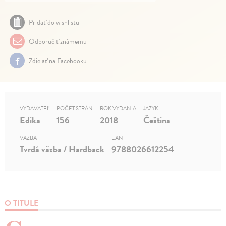
Pridať do wishlistu
Odporučiť známemu
Zdielať na Facebooku
VYDAVATEĽ
POČET STRÁN
ROK VYDANIA
JAZYK
Edika
156
2018
Čeština
VÄZBA
EAN
Tvrdá väzba / Hardback
9788026612254
O TITULE