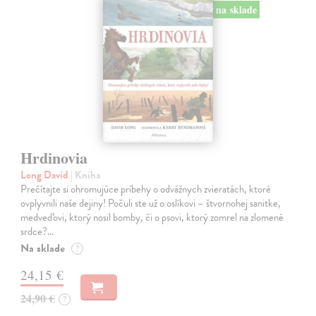
na sklade
Hrdinovia
Long David
| Kniha
Prečítajte si ohromujúce príbehy o odvážnych zvieratách, ktoré
ovplyvnili naše dejiny! Počuli ste už o oslíkovi – štvornohej sanitke,
medveďovi, ktorý nosil bomby, či o psovi, ktorý zomrel na zlomené
srdce?…
Na sklade
?
24,15 €
24,90 €
?