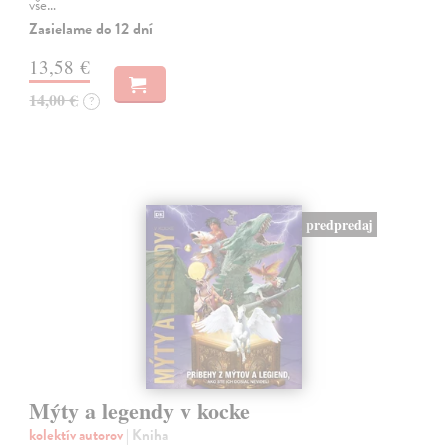
vše…
Zasielame do 12 dní
13,58 €
14,00 €
?
predpredaj
Mýty a legendy v kocke
kolektív autorov
| Kniha