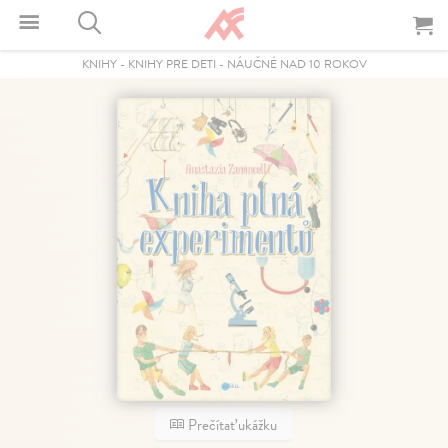
KNIHY
-
KNIHY PRE DETI
-
NÁUČNÉ NAD 10 ROKOV
Prečítať ukážku