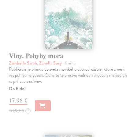
Vlny. Pohyby mora
Zambello Sarah, Zanella Susy
| Kniha
Publikácia je bránou do sveta morského dobrodružstva, ktoré zmení
váš pohľad na oceán. Odhaľte tajomstvo vodných prúdov a meniacich
sa prílivov a odlivov.
Do 5 dní
17,96 €
18,90 €
?