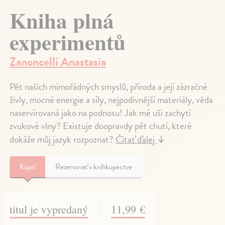
Kniha plná
experimentů
Zanoncelli Anastasia
Pět našich mimořádných smyslů, příroda a její zázračné
živly, mocné energie a síly, nejpodivnější materiály, věda
naservírovaná jako na podnosu! Jak mé uši zachytí
zvukové vlny? Existuje doopravdy pět chutí, které
dokáže můj jazyk rozpoznat?
Čítať ďalej
↓
Kúpiť
Rezervovať v kníhkupectve
titul je vypredaný
11,99 €