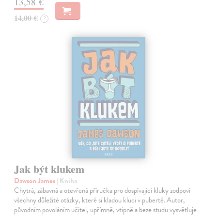
13,58 €
14,00 €
?
Jak být klukem
Dawson James
| Kniha
Chytrá, zábavná a otevřená příručka pro dospívající kluky zodpoví
všechny důležité otázky, které si kladou kluci v pubertě. Autor,
původním povoláním učitel, upřímně, vtipně a beze studu vysvětluje