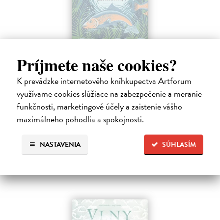
Môj prvý deň na rybách
Príjmete naše cookies?
Millard Will
| Kniha
K prevádzke internetového kníhkupectva Artforum
V bohato ilustrovanej príručke nájdu mladí záujemcovia všetky
dôležité informácie, ktoré budú potrebovať, kým sa vydajú na svoju
využívame cookies slúžiace na zabezpečenie a meranie
prvú rybačku. Autor knihy Will Millard, skúsený rybár, cestovateľ a
funkčnosti, marketingové účely a zaistenie vášho
moderátor…
maximálneho pohodlia a spokojnosti.
Na sklade
?
13,90 €
NASTAVENIA
SÚHLASÍM
14,95 €
?