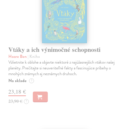
Vtáky a ich výnimočné schopnosti
Hoare Ben
| Kniha
Vzlietnite k oblohe a objavte niektoré z najúžasnejších vtákov našej
planéty. Prečítajte si neuveriteľné fakty a fascinujúce príbehy o
mnohých známych aj neznámych druhoch.
Na sklade
?
23,18 €
23,90 €
?