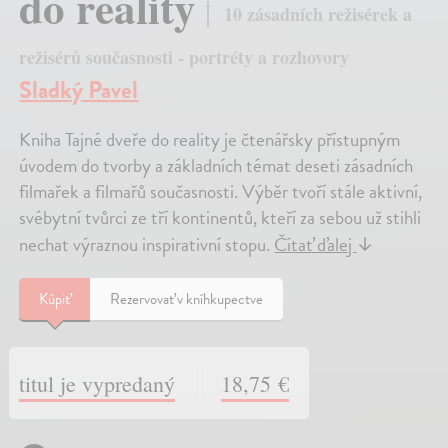
do reality
10 zásadních režisérek a
režisérů současnosti - portréty a rozhovory
Sladký Pavel
Kniha Tajné dveře do reality je čtenářsky přístupným
úvodem do tvorby a základních témat deseti zásadních
filmařek a filmařů současnosti. Výběr tvoří stále aktivní,
svébytní tvůrci ze tří kontinentů, kteří za sebou už stihli
nechat výraznou inspirativní stopu.
Čítať ďalej
↓
Kúpiť
Rezervovať v kníhkupectve
titul je vypredaný
18,75 €