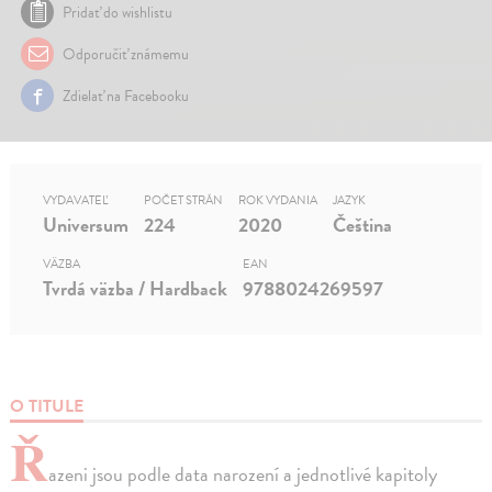
Pridať do wishlistu
Odporučiť známemu
Zdielať na Facebooku
VYDAVATEĽ
POČET STRÁN
ROK VYDANIA
JAZYK
Universum
224
2020
Čeština
VÄZBA
EAN
Tvrdá väzba / Hardback
9788024269597
O TITULE
Ř
azeni jsou podle data narození a jednotlivé kapitoly