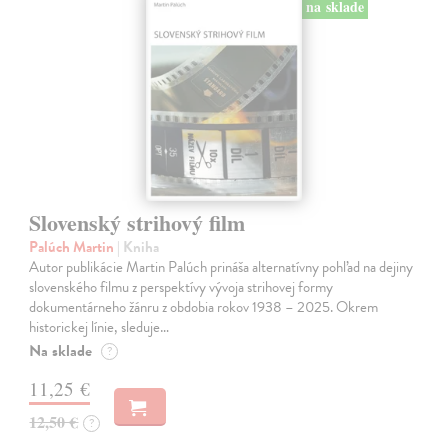
na sklade
Slovenský strihový film
Palúch Martin
| Kniha
Autor publikácie Martin Palúch prináša alternatívny pohľad na dejiny
slovenského filmu z perspektívy vývoja strihovej formy
dokumentárneho žánru z obdobia rokov 1938 – 2025. Okrem
historickej línie, sleduje…
Na sklade
?
11,25 €
12,50 €
?