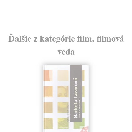
24
Ďalšie z kategórie film, filmová
veda