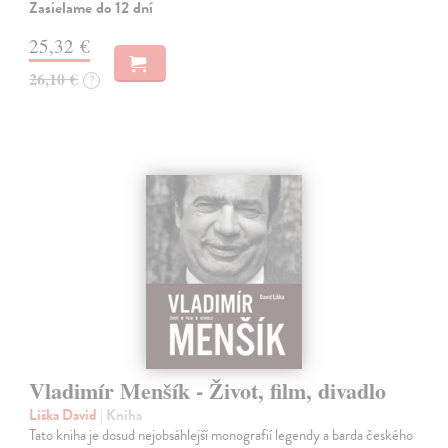
Zasielame do 12 dní
25,32 €
26,10 €
?
Vladimír Menšík - Život, film, divadlo
Liška David
| Kniha
Tato kniha je dosud nejobsáhlejší monografií legendy a barda českého