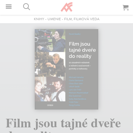
KNIHY
-
UMENIE
-
FILM, FILMOVÁ VEDA
Film jsou tajné dveře