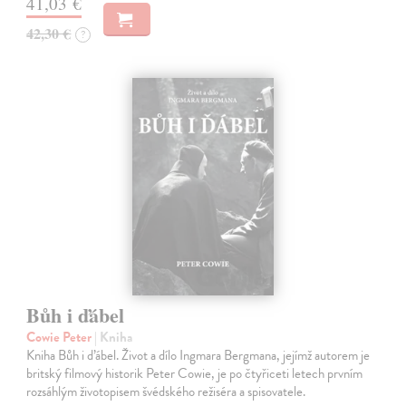
41,03 €
42,30 €
?
Bůh i ďábel
Cowie Peter
| Kniha
Kniha Bůh i ďábel. Život a dílo Ingmara Bergmana, jejímž auto­rem je
britský filmový historik Peter Cowie, je po čtyřiceti letech prvním
rozsáhlým životopisem švédského režiséra a spisovatele.