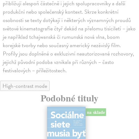
přibližují alespoň částečně i jejich spolupracovníky a další
produkční nebo společenský kontext. Skrze konkrétní
osobnosti se texty dotýkají i některých významných proudů
světové kinematografie čtyř dekád na přelomu tisíciletí – jako
je například tchajwanská či rumunská nová vlna, boom
korejské tvorby nebo současný americký nezávislý film.
Profily jsou doplněné o exkluzivní neautorizované rozhovory,
jejichž původní podoba vznikala při různých – často
festivalových – příležitostech.
High-contrast mode
Podobné tituly
na sklade