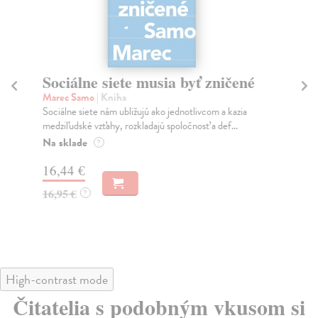
Sociálne siete musia byť zničené
S
K
Marec Samo
| Kniha
Sociálne siete nám ubližujú ako jednotlivcom a kazia
Mik
medziľudské vzťahy, rozkladajú spoločnosť a def...
Mon
o k
Na sklade
?
Na
16,44 €
23
16,95 €
?
24
High-contrast mode
Čitatelia s podobným vkusom si