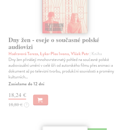
Dny žen - eseje o současné polské
audiovizi
Hadravová Tereza, Łyko-Plos Iwona, Vlček Petr
| Kniha
Dny žen přinášejí mnohovrstevnatý pohled na současné polské
audiovizuální umění v celé šíři od autorského filmu přes animaci a
dokument až po televizní tvorbu, produkční souvislosti a proměny
kulturních…
Zasielame do 12 dní
18,24 €
18,80 €
?