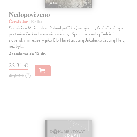
Nedopovězeno
Černík Jan
| Kniha
Scenárista Meir Lubor Dohnal patří k výrazným, byť méně známým
postavám československé nové vlny. Spolupracoval s předními
slovenskými režiséry jako Elo Havetta, Juraj Jakubisko či Juraj Herz,
než byl…
Zasielame do 12 dní
22,31 €
23,00 €
?