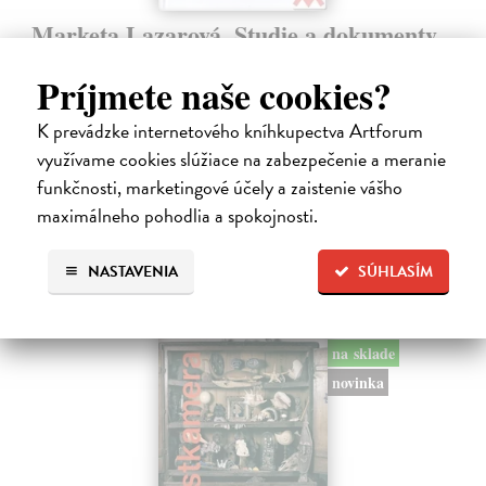
Marketa Lazarová. Studie a dokumenty
Gajdošík Petr (ed.)
| Kniha
Príjmete naše cookies?
Kolektivní monografie, jejímž tématem je proslulý film režiséra F.
Vláčila 'Marketa Lazarová', poskytla prostor pro nové zhodnocení
tohoto snímku z pohledu znalců z nejrůznějších oborů, kteří
K prevádzke internetového kníhkupectva Artforum
analyzovali…
využívame cookies slúžiace na zabezpečenie a meranie
Zasielame do 12 dní
funkčnosti, marketingové účely a zaistenie vášho
maximálneho pohodlia a spokojnosti.
18,24 €
18,80 €
?
NASTAVENIA
SÚHLASÍM
na sklade
novinka