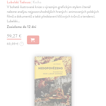
Lubelski Tadeusz
| Kniha
V bohatě ilustrované knize s výrazným grafickým stylem čtenář
nalezne analýzu nejpozoruhodnějších hraných i animovaných polských
filmů a dokumentů a také představení klíčových tvůrců a tendencí.
Lubelski…
Zasielame do 12 dní
59,27 €
61,10 €
?