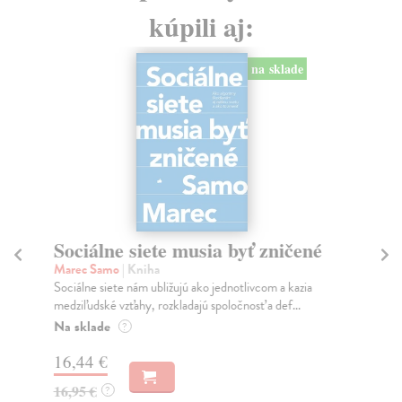
kúpili aj:
na sklade
Sociálne siete musia byť zničené
S
K
Marec Samo
| Kniha
Sociálne siete nám ubližujú ako jednotlivcom a kazia
Mik
medziľudské vzťahy, rozkladajú spoločnosť a def...
Mon
o k
Na sklade
?
Na
16,44 €
23
16,95 €
?