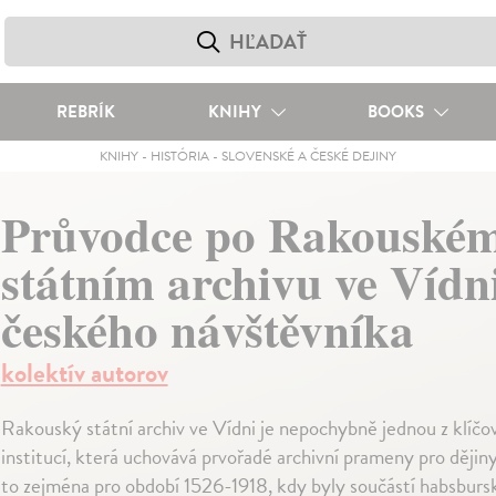
REBRÍK
KNIHY
BOOKS
KNIHY
-
HISTÓRIA
-
SLOVENSKÉ A ČESKÉ DEJINY
Průvodce po Rakouské
státním archivu ve Vídn
českého návštěvníka
kolektív autorov
Rakouský státní archiv ve Vídni je nepochybně jednou z klíčo
institucí, která uchovává prvořadé archivní prameny pro dějin
to zejména pro období 1526-1918, kdy byly součástí habsburs