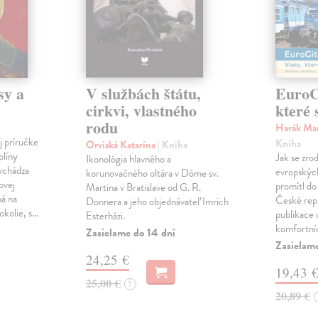
sy a
V službách štátu,
EuroCi
cirkvi, vlastného
které 
rodu
Harák Mar
j príručke
Kniha
Orviská Katarína
| Kniha
plíny
Jak se zrod
Ikonológia hlavného a
vychádza
evropských 
korunovačného oltára v Dóme sv.
ovej
promítl do
Martina v Bratislave od G. R.
ná na
České repu
Donnera a jeho objednávateľ Imrich
okolie, s…
publikace o
Esterházi.
komfortní
Zasielame do 14 dní
Zasielam
24,25 €
19,43 
25,00 €
?
20,89 €