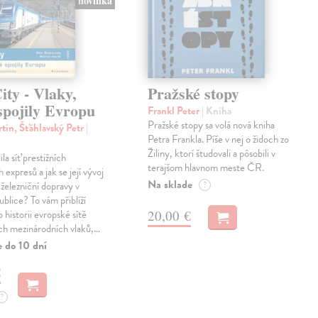
novinka
ty - Vlaky,
Pražské stopy
spojily Evropu
Frankl Peter
| Kniha
Pražské stopy sa volá nová kniha
tin, Šťáhlavský Petr
|
Petra Frankla. Píše v nej o židoch zo
Žiliny, ktorí študovali a pôsobili v
ila síť prestižních
terajšom hlavnom meste ČR.
expresů a jak se její vývoj
Na sklade
 železniční dopravy v
?
blice? To vám přiblíží
20,00 €
 historii evropské sítě
ch mezinárodních vlaků,…
e do 10 dní
€
?