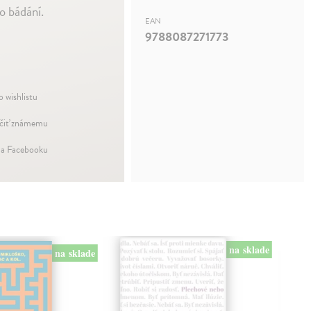
o bádání.
EAN
9788087271773
o wishlistu
iť známemu
na Facebooku
na sklade
na sklade