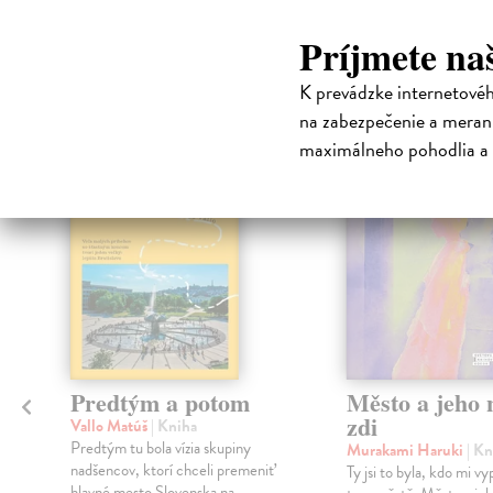
High-contrast mode
Príjmete na
Čit
K prevádzke internetové
na zabezpečenie a merani
maximálneho pohodlia a 
na sklade
Predtým a potom
Město a jeho n
zdi
Vallo Matúš
| Kniha
Predtým tu bola vízia skupiny
Murakami Haruki
| Kn
nadšencov, ktorí chceli premeniť
Ty jsi to byla, kdo mi vy
hlavné mesto Slovenska na