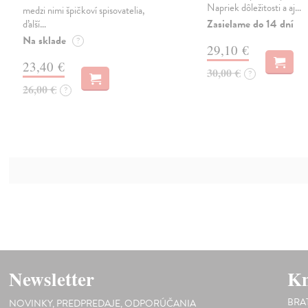
Napriek dôležitosti a aj…
medzi nimi špičkoví spisovatelia,
Zasielame do 14 dní
ďalší…
Na sklade
?
29,10 €
23,40 €
30,00 €
?
26,00 €
?
Newsletter
Kn
BRA
NOVINKY, PREDPREDAJE, ODPORÚČANIA