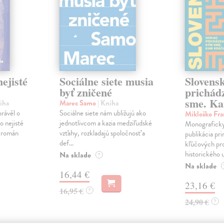
ejisté
Sociálne siete musia
Slovens
byť zničené
prichád
sme. Ka
iha
Marec Samo
| Kniha
právěl o
Sociálne siete nám ubližujú ako
Mikloško Fra
o nejisté
jednotlivcom a kazia medziľudské
Monograficky
ý román
vzťahy, rozkladajú spoločnosť a
publikácia pri
def...
kľúčových pr
historického u
Na sklade
?
Na sklade
16,44 €
23,16 €
16,95 €
?
24,90 €
?