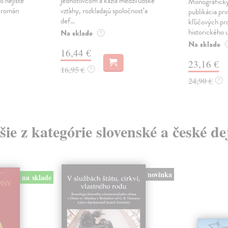
o nejisté
jednotlivcom a kazia medziľudské
Monograficky
ý román
vzťahy, rozkladajú spoločnosť a
publikácia pri
def...
kľúčových pr
historického u
Na sklade
?
Na sklade
16,44 €
23,16 €
16,95 €
?
24,90 €
?
šie z kategórie slovenské a české de
novinka
na sklade