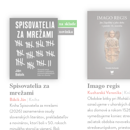
na sklade
novinka
Spisovatelia za
Imago regis
mrežami
Kucharská Veronika
| Kn
Obdobie bitky pri Moháči
Bábik Ján
| Kniha
označujeme v uhorských d
Kniha Spisovatelia za mrežami
ako zlomové a rokom 152
(2026) zaznamenáva osudy
vymedzujeme koniec stre
slovenských literátov, prekladateľov
začiatok obdobia novovek
a novinárov, ktorí boli v 50. rokoch
stredoeurópskom, priesto
minulého storočia väznení. Boli