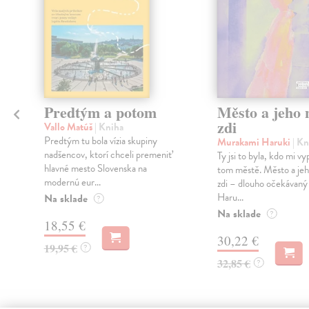
Predtým a potom
Město a jeho n
zdi
Vallo Matúš
| Kniha
Predtým tu bola vízia skupiny
Murakami Haruki
| Kn
nadšencov, ktorí chceli premeniť
Ty jsi to byla, kdo mi vy
hlavné mesto Slovenska na
tom městě. Město a jeh
modernú eur...
zdi – dlouho očekávan
Haru...
Na sklade
?
Na sklade
?
18,55 €
30,22 €
19,95 €
?
32,85 €
?