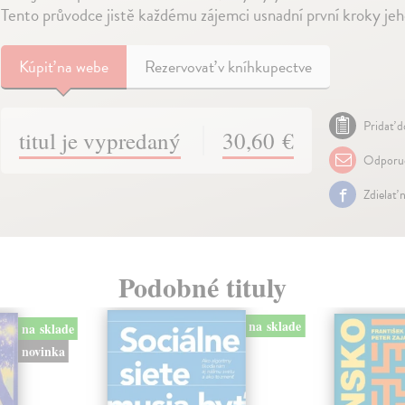
Tento průvodce jistě každému zájemci usnadní první kroky jeh
Kúpiť
na webe
Rezervovať v kníhkupectve
Pridať d
titul je vypredaný
30,60 €
Odporuč
Zdielať 
Podobné tituly
na sklade
na sklade
novinka