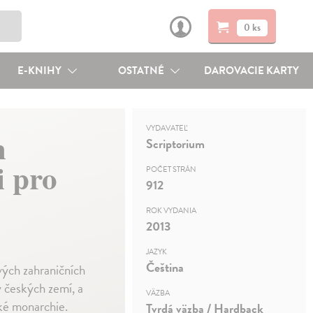
0 ks
E-KNIHY
OSTATNÉ
DAROVACIE KARTY
VYDAVATEĽ
m
Scriptorium
i pro
POČET STRÁN
912
ROK VYDANIA
2013
JAZYK
Čeština
vých zahraničních
y českých zemí, a
VÄZBA
ké monarchie.
Tvrdá väzba / Hardback