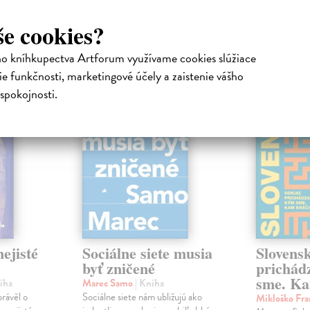
še cookies?
atelia s podobným vkusom si kúpili
ho kníhkupectva Artforum využívame cookies slúžiace
e funkčnosti, marketingové účely a zaistenie vášho
na sklade
na sklade
spokojnosti.
novinka
ejisté
Sociálne siete musia
Slovens
byť zničené
prichád
sme. Ka
iha
Marec Samo
| Kniha
právěl o
Sociálne siete nám ubližujú ako
Mikloško Fra