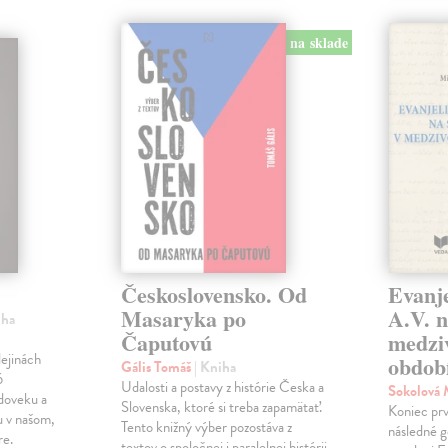
na sklade
Československo. Od
Evanje
Masaryka po
A.V. n
iha
Čaputovú
medzi
ejinách
obdob
Gális Tomáš
| Kniha
6
Udalosti a postavy z histórie Česka a
Sokolová
doveku a
Slovenska, ktoré si treba zapamätať.
Koniec prv
u v našom,
Tento knižný výber pozostáva z
následné g
re.
textov o spoločnej i paralelnej histórii