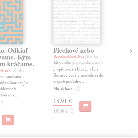
ko. Odkiaľ
Plechové nebo
Po
zame. Kým
Borušovičová Eva
| Kniha
Kun
m kráčame.
Táto kniha je spojením dvoch
Poma
projektov, na ktorých Eva
čty
ntišek
| Kniha
Borušovičová pracovala až do
naps
 spracovaná
svojich posledný...
česk
náša súbor esejí o
Na sklade
Na 
oblémoch
?
tvárania...
18,91 €
14
?
19,90 €
15,
?