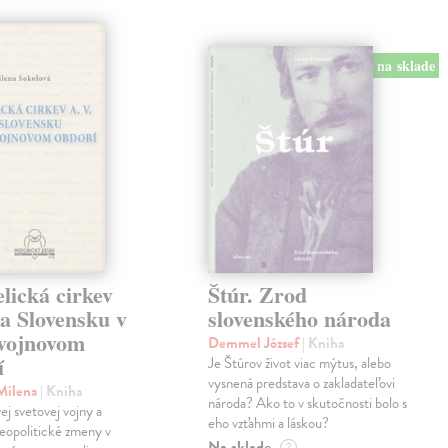
na sklade
lická cirkev
Štúr. Zrod
a Slovensku v
slovenského národa
vojnovom
Demmel József
| Kniha
í
Je Štúrov život viac mýtus, alebo
vysnená predstava o zakladateľovi
 Milena
| Kniha
národa? Ako to v skutočnosti bolo s
ej svetovej vojny a
eho vzťahmi a láskou?
eopolitické zmeny v
Na sklade
?