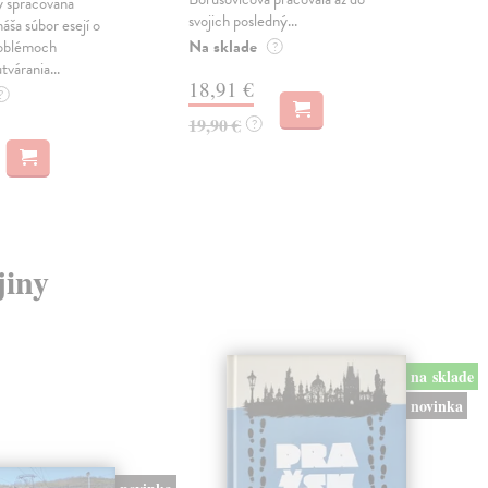
 spracovaná
svojich posledný...
česk
náša súbor esejí o
Na sklade
Na 
oblémoch
?
tvárania...
18,91 €
14
?
19,90 €
15,
?
jiny
na sklade
novinka