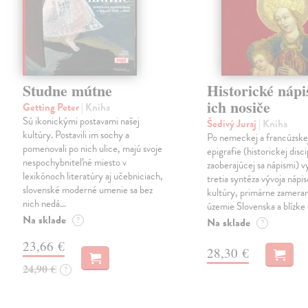
Studne mútne
Historické nápi
ich nosiče
Getting Peter
| Kniha
Sú ikonickými postavami našej
Šedivý Juraj
| Kniha
kultúry. Postavili im sochy a
Po nemeckej a francúzske
pomenovali po nich ulice, majú svoje
epigrafie (historickej disci
nespochybniteľné miesto v
zaoberajúcej sa nápismi) 
lexikónoch literatúry aj učebniciach,
tretia syntéza vývoja nápis
slovenské moderné umenie sa bez
kultúry, primárne zamera
nich nedá…
územie Slovenska a blízke 
Na sklade
?
Na sklade
?
23,66 €
28,30 €
24,90 €
?