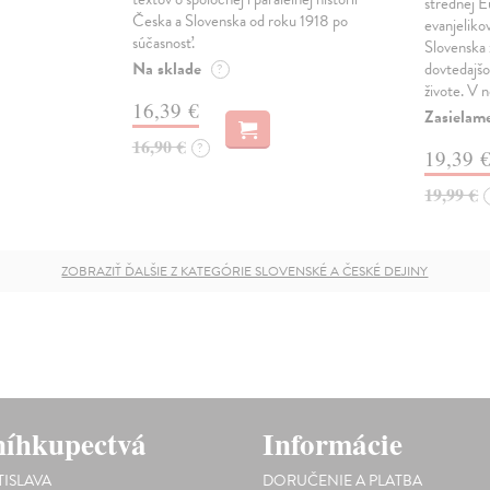
strednej E
Česka a Slovenska od roku 1918 po
evanjelikov
súčasnosť.
Slovenska 
Na sklade
dovtedajš
?
živote. V
16,39 €
Zasielam
16,90 €
?
19,39 
19,99 €
ZOBRAZIŤ ĎALŠIE Z KATEGÓRIE SLOVENSKÉ A ČESKÉ DEJINY
íhkupectvá
Informácie
TISLAVA
DORUČENIE A PLATBA