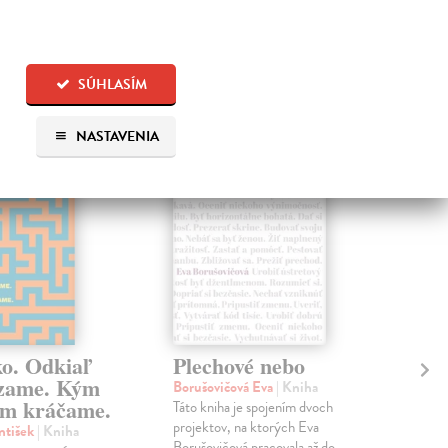
 aj:
SÚHLASÍM
na sklade
na sklade
NASTAVENIA
ko. Odkiaľ
Plechové nebo
Po
zame. Kým
Borušovičová Eva
| Kniha
Kun
m kráčame.
Táto kniha je spojením dvoch
Poma
projektov, na ktorých Eva
čty
ntišek
| Kniha
Borušovičová pracovala až do
naps