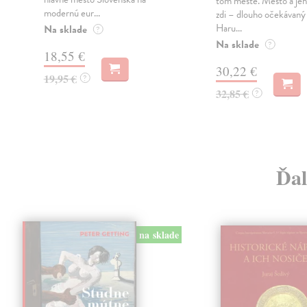
tom městě. Město a jeh
modernú eur...
zdi – dlouho očekávan
Haru...
Na sklade
?
Na sklade
?
18,55 €
30,22 €
19,95 €
?
32,85 €
?
Ďal
na sklade