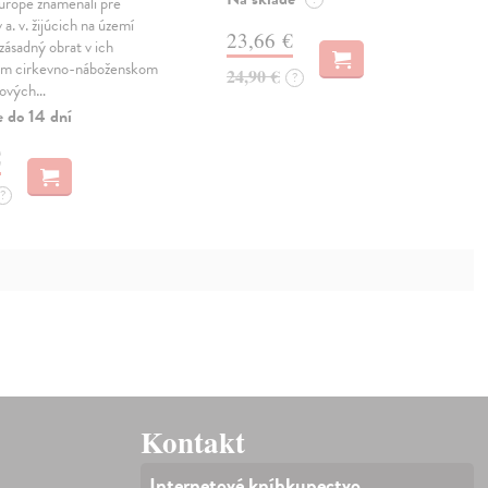
urópe znamenali pre
 a. v. žijúcich na území
23,66 €
zásadný obrat v ich
om cirkevno-náboženskom
24,90 €
?
 nových…
e do 14 dní
€
?
Kontakt
Internetové kníhkupectvo